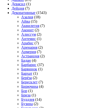
Девясил
(1)
Дейция
(7)
Декоративные
(1543)
Азалия
(18)
Айва
(15)
Аквилегия
(7)
Аконит
(2)
Алиссум
(2)
Антемис
(1)
Арабис
(7)
Аренария
(2)
Армерия
(7)
Астранция
(2)
Бадан
(4)
Барбарис
(37)
Барвинок
(1)
Бархат
(1)
Берёза
(2)
Бересклет
(7)
Бирючина
(4)
Бор
(1)
Бриза
(1)
Буддлея
(14)
Бузина
(2)