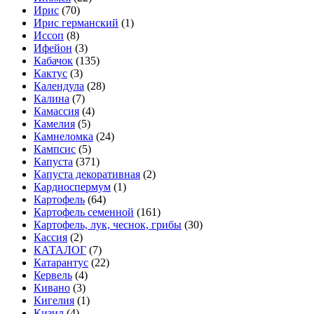
Ирис
(70)
Ирис германский
(1)
Иссоп
(8)
Ифейон
(3)
Кабачок
(135)
Кактус
(3)
Календула
(28)
Калина
(7)
Камассия
(4)
Камелия
(5)
Камнеломка
(24)
Кампсис
(5)
Капуста
(371)
Капуста декоративная
(2)
Кардиоспермум
(1)
Картофель
(64)
Картофель семенной
(161)
Картофель, лук, чеснок, грибы
(30)
Кассия
(2)
КАТАЛОГ
(7)
Катарантус
(22)
Кервель
(4)
Кивано
(3)
Кигелия
(1)
Кизил
(4)