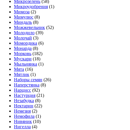
Микрозелень
(58)
Микроудобрения
(1)
Мимоза
(2)
Мимулюс
(8)
Миндаль
(8)
Можжевельник
(52)
Молодило
(39)
Молочай
(3)
Момордика
(6)
Монарда
(8)
Морковь
(182)
Мускари
(18)
Мыльнянка
(1)
Мята
(16)
Мятлик
(1)
Наборы семян
(26)
Наперстянка
(8)
Нарцисс
(92)
Настурция
(21)
Незабудка
(8)
Нектарин
(22)
Немезия
(2)
Немофила
(1)
Нивяник
(10)
Нигелла
(4)