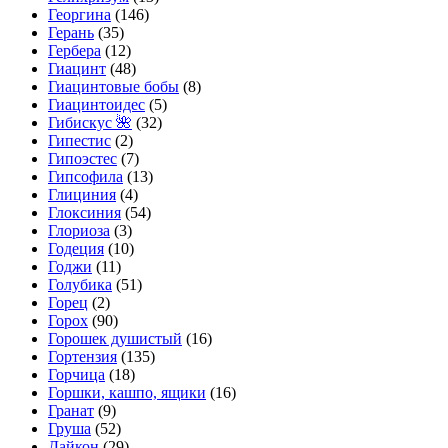
Георгина
(146)
Герань
(35)
Гербера
(12)
Гиацинт
(48)
Гиацинтовые бобы
(8)
Гиацинтоидес
(5)
Гибискус 🌺
(32)
Гипестис
(2)
Гипоэстес
(7)
Гипсофила
(13)
Глициния
(4)
Глоксиния
(54)
Глориоза
(3)
Годеция
(10)
Годжи
(11)
Голубика
(51)
Горец
(2)
Горох
(90)
Горошек душистый
(16)
Гортензия
(135)
Горчица
(18)
Горшки, кашпо, ящики
(16)
Гранат
(9)
Груша
(52)
Дайкон
(29)