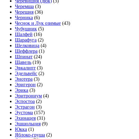
Черевишня (дюк)
(3)
Черемша
(3)
Черешня
(36)
Черника
(6)
Чеснок и Лук озимые
(43)
Чубушник
(5)
Шалфей
(16)
Шарафуга
(2)
Шелковица
(4)
Шеффлера
(1)
Шпинат
(24)
Щавель
(19)
Эвкалипт
(3)
Эдельвейс
(2)
Энотера
(3)
Эригерон
(2)
Эрика
(3)
Эритрониум
(4)
Эспостоа
(2)
Эстрагон
(3)
Эустома
(157)
Эхинацея
(31)
Эшшольция
(9)
Юкка
(1)
Яблоко-груша
(2)