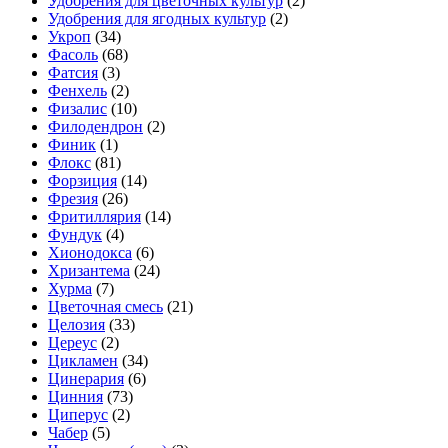
Удобрения для цветочных культур
(2)
Удобрения для ягодных культур
(2)
Укроп
(34)
Фасоль
(68)
Фатсия
(3)
Фенхель
(2)
Физалис
(10)
Филодендрон
(2)
Финик
(1)
Флокс
(81)
Форзиция
(14)
Фрезия
(26)
Фритиллярия
(14)
Фундук
(4)
Хионодокса
(6)
Хризантема
(24)
Хурма
(7)
Цветочная смесь
(21)
Целозия
(33)
Цереус
(2)
Цикламен
(34)
Цинерария
(6)
Цинния
(73)
Циперус
(2)
Чабер
(5)