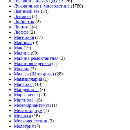
Луковицы по АКЦИИ!!!
(26)
Луковичные и многолетние
(1780)
Львиный зев
(54)
Льнянка
(2)
Любисток
(2)
Люпин
(14)
Люффа
(2)
Магнолия
(17)
Майоран
(9)
Мак
(19)
Малина
(90)
Малина ремонтантная
(2)
Малиновое дерево
(1)
Малопа
(3)
Мальва (Шток-роза)
(28)
Маммиллярия
(1)
Мангольд
(13)
Мандевилла
(3)
Маргаритка
(29)
Маттиола
(16)
Мезембриантемум
(1)
Меламподиум
(1)
Мелисса
(18)
Мелколепестник
(2)
Мелотрия
(7)