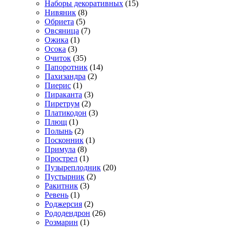
Наборы декоративных
(15)
Нивяник
(8)
Обриета
(5)
Овсяница
(7)
Ожика
(1)
Осока
(3)
Очиток
(35)
Папоротник
(14)
Пахизандра
(2)
Пиерис
(1)
Пираканта
(3)
Пиретрум
(2)
Платикодон
(3)
Плющ
(1)
Полынь
(2)
Посконник
(1)
Примула
(8)
Прострел
(1)
Пузыреплодник
(20)
Пустырник
(2)
Ракитник
(3)
Ревень
(1)
Роджерсия
(2)
Рододендрон
(26)
Розмарин
(1)