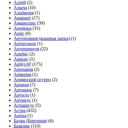
Алтей
(2)
Алыча
(10)
Альбиция
(1)
Амарант
(17)
Амариллис
(39)
Анемона
(31)
Анис
(6)
Антеннария (кошачья лапка)
(1)
Антигонон
(1)
Антирринум
(22)
Арабис
(2)
Арахис
(1)
Арбуз 🍉
(175)
Аренария
(2)
Армерия
(1)
Армянский огурец
(2)
Арония
(7)
Артишок
(7)
Арундо
(1)
Арункус
(1)
Аспарагус
(5)
Астра
(432)
Ацена
(1)
Бадан (Бергения)
(6)
Базилик
(110)