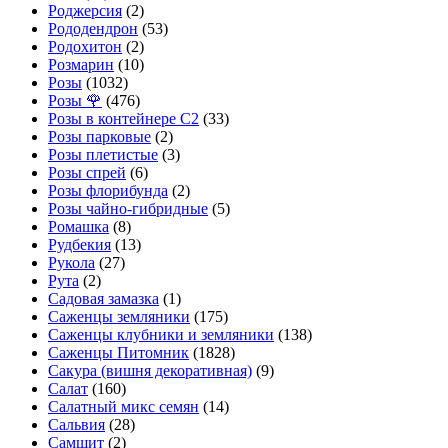
Роджерсия
(2)
Рододендрон
(53)
Родохитон
(2)
Розмарин
(10)
Розы
(1032)
Розы 🌹
(476)
Розы в контейнере С2
(33)
Розы парковые
(2)
Розы плетистые
(3)
Розы спрей
(6)
Розы флорибунда
(2)
Розы чайно-гибридные
(5)
Ромашка
(8)
Рудбекия
(13)
Рукола
(27)
Рута
(2)
Садовая замазка
(1)
Саженцы земляники
(175)
Саженцы клубники и земляники
(138)
Саженцы Питомник
(1828)
Сакура (вишня декоративная)
(9)
Салат
(160)
Салатный микс семян
(14)
Сальвия
(28)
Самшит
(2)