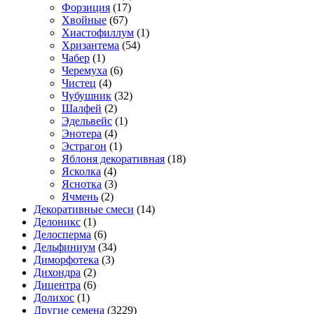
Форзиция
(17)
Хвойные
(67)
Хиастофиллум
(1)
Хризантема
(54)
Чабер
(1)
Черемуха
(6)
Чистец
(4)
Чубушник
(32)
Шалфей
(2)
Эдельвейс
(1)
Энотера
(4)
Эстрагон
(1)
Яблоня декоративная
(18)
Ясколка
(4)
Яснотка
(3)
Ячмень
(2)
Декоративные смеси
(14)
Делоникс
(1)
Делосперма
(6)
Дельфиниум
(34)
Диморфотека
(3)
Дихондра
(2)
Дицентра
(6)
Долихос
(1)
Другие семена
(3229)