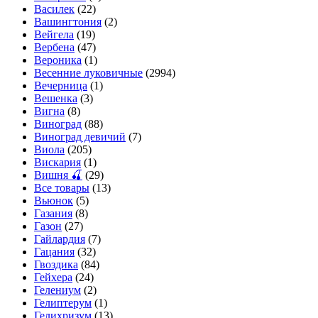
Василек
(22)
Вашингтония
(2)
Вейгела
(19)
Вербена
(47)
Вероника
(1)
Весенние луковичные
(2994)
Вечерница
(1)
Вешенка
(3)
Вигна
(8)
Виноград
(88)
Виноград девичий
(7)
Виола
(205)
Вискария
(1)
Вишня 🍒
(29)
Все товары
(13)
Вьюнок
(5)
Газания
(8)
Газон
(27)
Гайлардия
(7)
Гацания
(32)
Гвоздика
(84)
Гейхера
(24)
Гелениум
(2)
Гелиптерум
(1)
Гелихризум
(13)