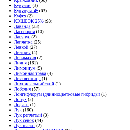
Крыжовник
(50)
Кукумис
(3)
Кукуруза 🌽
(63)
Куфея
(2)
КЭШБЭК 25%
(98)
Лаванда
(33)
Лагенария
(10)
Лагурус
(2)
Лапчатка
(25)
Левкой
(27)
Лиатрис
(4)
Лизимахия
(2)
Лилия
(161)
Лимониум
(5)
Лимонная трава
(4)
Лиственница
(1)
Лихнис альпийский
(1)
Лобелия
(57)
Лонгифлорум (длинноцветковые гибриды)
(1)
Лопух
(2)
Лофант
(1)
Лук
(160)
Лук репчатый
(3)
Лук севок
(44)
Лук шалот
(2)