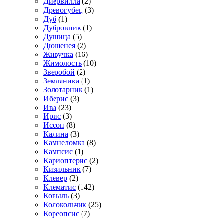
Диервилла
(2)
Древогубец
(3)
Дуб
(1)
Дубровник
(1)
Душица
(5)
Дюшенея
(2)
Живучка
(16)
Жимолость
(10)
Зверобой
(2)
Земляника
(1)
Золотарник
(1)
Иберис
(3)
Ива
(23)
Ирис
(3)
Иссоп
(8)
Калина
(3)
Камнеломка
(8)
Кампсис
(1)
Кариоптерис
(2)
Кизильник
(7)
Клевер
(2)
Клематис
(142)
Ковыль
(3)
Колокольчик
(25)
Кореопсис
(7)