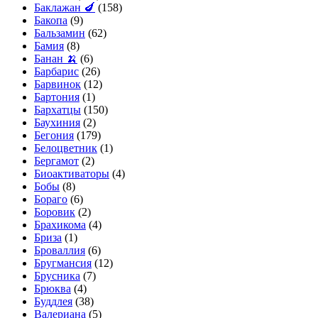
Баклажан 🍆
(158)
Бакопа
(9)
Бальзамин
(62)
Бамия
(8)
Банан 🍌
(6)
Барбарис
(26)
Барвинок
(12)
Бартония
(1)
Бархатцы
(150)
Баухиния
(2)
Бегония
(179)
Белоцветник
(1)
Бергамот
(2)
Биоактиваторы
(4)
Бобы
(8)
Бораго
(6)
Боровик
(2)
Брахикома
(4)
Бриза
(1)
Броваллия
(6)
Бругмансия
(12)
Брусника
(7)
Брюква
(4)
Буддлея
(38)
Валериана
(5)