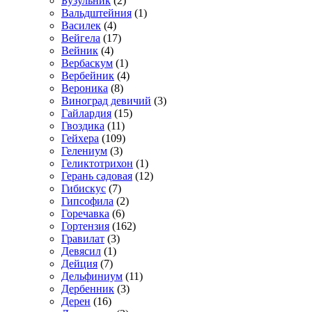
Бузульник
(2)
Вальдштейния
(1)
Василек
(4)
Вейгела
(17)
Вейник
(4)
Вербаскум
(1)
Вербейник
(4)
Вероника
(8)
Виноград девичий
(3)
Гайлардия
(15)
Гвоздика
(11)
Гейхера
(109)
Гелениум
(3)
Геликтотрихон
(1)
Герань садовая
(12)
Гибискус
(7)
Гипсофила
(2)
Горечавка
(6)
Гортензия
(162)
Гравилат
(3)
Девясил
(1)
Дейция
(7)
Дельфиниум
(11)
Дербенник
(3)
Дерен
(16)