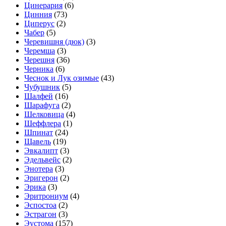
Цинерария
(6)
Цинния
(73)
Циперус
(2)
Чабер
(5)
Черевишня (дюк)
(3)
Черемша
(3)
Черешня
(36)
Черника
(6)
Чеснок и Лук озимые
(43)
Чубушник
(5)
Шалфей
(16)
Шарафуга
(2)
Шелковица
(4)
Шеффлера
(1)
Шпинат
(24)
Щавель
(19)
Эвкалипт
(3)
Эдельвейс
(2)
Энотера
(3)
Эригерон
(2)
Эрика
(3)
Эритрониум
(4)
Эспостоа
(2)
Эстрагон
(3)
Эустома
(157)