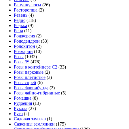
Ранункулюсы
(26)
Расторопша
(2)
Ревень
(4)
Редис
(118)
Редька
(9)
Репа
(11)
Роджерсия
(2)
Рододендрон
(53)
Родохитон
(2)
Розмарин
(10)
Розы
(1032)
Розы 🌹
(476)
Розы в контейнере С2
(33)
Розы парковые
(2)
Розы плетистые
(3)
Розы спрей
(6)
Розы флорибунда
(2)
Розы чайно-гибридные
(5)
Ромашка
(8)
Рудбекия
(13)
Рукола
(27)
Рута
(2)
Садовая замазка
(1)
Саженцы земляники
(175)