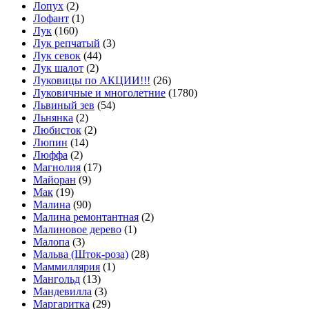
Лопух
(2)
Лофант
(1)
Лук
(160)
Лук репчатый
(3)
Лук севок
(44)
Лук шалот
(2)
Луковицы по АКЦИИ!!!
(26)
Луковичные и многолетние
(1780)
Львиный зев
(54)
Льнянка
(2)
Любисток
(2)
Люпин
(14)
Люффа
(2)
Магнолия
(17)
Майоран
(9)
Мак
(19)
Малина
(90)
Малина ремонтантная
(2)
Малиновое дерево
(1)
Малопа
(3)
Мальва (Шток-роза)
(28)
Маммиллярия
(1)
Мангольд
(13)
Мандевилла
(3)
Маргаритка
(29)