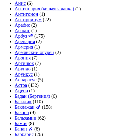
Анис
(6)
Антеннария (кошачья лапка)
(1)
Антигонон
(1)
Антирринум
(22)
Арабис
(2)
Арахис
(1)
Арбуз 🍉
(175)
Аренария
(2)
Армерия
(1)
Армянский огурец
(2)
Арония
(7)
Артишок
(7)
Арундо
(1)
Арункус
(1)
Аспарагус
(5)
Астра
(432)
Ацена
(1)
Бадан (Бергения)
(6)
Базилик
(110)
Баклажан 🍆
(158)
Бакопа
(9)
Бальзамин
(62)
Бамия
(8)
Банан 🍌
(6)
Барбарис
(26)