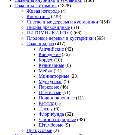
Саженцы клубники и земляники
(138)
Саженцы Питомник
(1828)
Живая изгородь
(4)
Клематисы
(239)
Лиственные деревья и кустарники
(454)
Пионы древовидные
(51)
ПИТОМНИК (ЛЕТО)
(66)
Плодовые деревья и кустарники
(595)
Саженцы роз
(417)
Английские
(42)
Канадские
(26)
Кордес
(10)
Кулинарные
(6)
Мейян
(21)
Миниатюрные
(23)
Мускусные
(5)
Парковые
(46)
Плетистые
(51)
Почвопокровные
(11)
Раффлс
(1)
Тантау
(6)
Флорибунда
(62)
Чайно-гибридные
(98)
Штамбовые
(9)
Цитрусовые
(2)