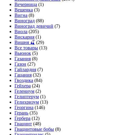
Вечерница
(1)
Вешенка
(3)
Вигна
(8)
Виноград
(88)
Виноград девичий
(7)
Виола
(205)
Вискария
(1)
Вишня 🍒
(29)
Все товары
(13)
Вьюнок
(5)
Газания
(8)
Газон
(27)
Гайлардия
(7)
Гацания
(32)
Гвоздика
(84)
Гейхера
(24)
Гелениум
(2)
Гелиптерум
(1)
Гелихризум
(13)
Георгина
(146)
Герань
(35)
Гербера
(12)
Гиацинт
(48)
Гиацинтовые бобы
(8)
Гиацинтоидес
(5)