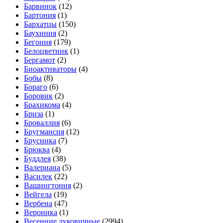
Барвинок
(12)
Бартония
(1)
Бархатцы
(150)
Баухиния
(2)
Бегония
(179)
Белоцветник
(1)
Бергамот
(2)
Биоактиваторы
(4)
Бобы
(8)
Бораго
(6)
Боровик
(2)
Брахикома
(4)
Бриза
(1)
Броваллия
(6)
Бругмансия
(12)
Брусника
(7)
Брюква
(4)
Буддлея
(38)
Валериана
(5)
Василек
(22)
Вашингтония
(2)
Вейгела
(19)
Вербена
(47)
Вероника
(1)
Весенние луковичные
(2994)