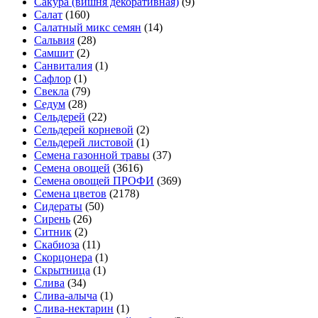
Сакура (вишня декоративная)
(9)
Салат
(160)
Салатный микс семян
(14)
Сальвия
(28)
Самшит
(2)
Санвиталия
(1)
Сафлор
(1)
Свекла
(79)
Седум
(28)
Сельдерей
(22)
Сельдерей корневой
(2)
Сельдерей листовой
(1)
Семена газонной травы
(37)
Семена овощей
(3616)
Семена овощей ПРОФИ
(369)
Семена цветов
(2178)
Сидераты
(50)
Сирень
(26)
Ситник
(2)
Скабиоза
(11)
Скорцонера
(1)
Скрытница
(1)
Слива
(34)
Слива-алыча
(1)
Слива-нектарин
(1)