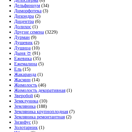
Делосперма
(6)
Дельфиниум
(34)
Диморфотека
(3)
Дихондра
(2)
Дицентра
(6)
Долихос
(1)
Другие семена
(3229)
Дурман
(9)
Душевик
(2)
Душица
(10)
Дыня 🍈
(91)
Ежевика
(35)
Ежемалина
(5)
Ель
(15)
Жакаранда
(1)
Жасмин
(14)
Жимолость
(46)
Жимолость декоративная
(1)
Зверобой
(4)
Земклуника
(10)
Земляника
(188)
Земляника крупноплодная
(7)
Земляника ремонтантная
(2)
Зизифус
(1)
Золотарник
(1)