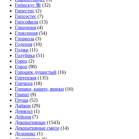
Гибискус 🌺
(32)
Гипестис
(2)
Гипоэстес
(7)
Гипсофила
(13)
Глициния
(4)
Глоксиния
(54)
Глориоза
(3)
Годеция
(10)
Годжи
(11)
Голубика
(51)
Горец
(2)
Горох
(90)
Горошек душистый
(16)
Гортензия
(135)
Горчица
(18)
Горшки, кашпо, ящики
(16)
Гранат
(9)
Груша
(52)
Дайкон
(29)
Девясил
(1)
Дейция
(7)
Декоративные
(1543)
Декоративные смеси
(14)
Делоникс
(1)