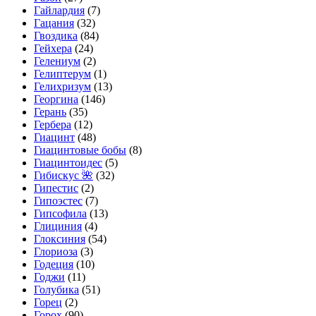
Гайлардия
(7)
Гацания
(32)
Гвоздика
(84)
Гейхера
(24)
Гелениум
(2)
Гелиптерум
(1)
Гелихризум
(13)
Георгина
(146)
Герань
(35)
Гербера
(12)
Гиацинт
(48)
Гиацинтовые бобы
(8)
Гиацинтоидес
(5)
Гибискус 🌺
(32)
Гипестис
(2)
Гипоэстес
(7)
Гипсофила
(13)
Глициния
(4)
Глоксиния
(54)
Глориоза
(3)
Годеция
(10)
Годжи
(11)
Голубика
(51)
Горец
(2)
Горох
(90)