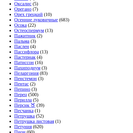
Оксалис
(5)
Орегано
(7)
Орех грецкий
(10)
Осенние луковичные
(683)
Осока
(22)
Остеоспермум
(13)
Пажитник
(2)
Пальма
(3)
Паслен
(4)
Пассифлора
(13)
Пастернак
(4)
Патиссон
(16)
Пахиподиум
(3)
Пеларгония
(83)
Пенстемон
(3)
Пентас
(2)
Пепино
(3)
Перец
(500)
Перилла
(5)
Персик 🍑
(39)
Песчанка
(1)
Петрушка
(52)
Петрушка листовая
(1)
Петуния
(620)
Пион
(60)