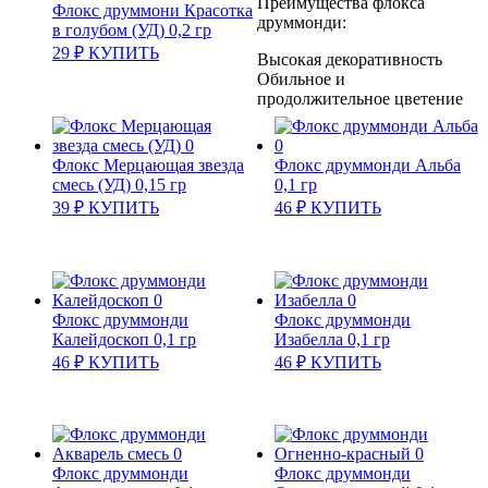
Преимущества флокса
Флокс друммони Красотка
друммонди:
в голубом (УД) 0,2 гр
29
₽
КУПИТЬ
Высокая декоративность
Обильное и
продолжительное цветение
Флокс Мерцающая звезда
Флокс друммонди Альба
смесь (УД) 0,15 гр
0,1 гр
39
₽
КУПИТЬ
46
₽
КУПИТЬ
Флокс друммонди
Флокс друммонди
Калейдоскоп 0,1 гр
Изабелла 0,1 гр
46
₽
КУПИТЬ
46
₽
КУПИТЬ
Флокс друммонди
Флокс друммонди