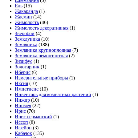
Ежемалина
(5)
Ель
(15)
Жакаранда
(1)
Жасмин
(14)
Жимолость
(46)
Жимолость декоративная
(1)
Зверобой
(4)
Земклуника
(10)
Земляника
(188)
Земляника крупноплодная
(7)
Земляника ремонтантная
(2)
Зизифус
(1)
Золотарник
(1)
Иберис
(6)
Измерительные приборы
(1)
Иксия
(10)
Импатиенс
(10)
Инвентарь для комнатных растений
(1)
Инжир
(10)
Ипомея
(22)
Ирис
(70)
Ирис германский
(1)
Иссоп
(8)
Ифейон
(3)
Кабачок
(135)