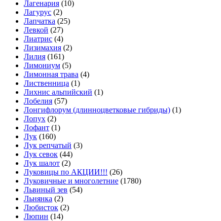
Лагенария
(10)
Лагурус
(2)
Лапчатка
(25)
Левкой
(27)
Лиатрис
(4)
Лизимахия
(2)
Лилия
(161)
Лимониум
(5)
Лимонная трава
(4)
Лиственница
(1)
Лихнис альпийский
(1)
Лобелия
(57)
Лонгифлорум (длинноцветковые гибриды)
(1)
Лопух
(2)
Лофант
(1)
Лук
(160)
Лук репчатый
(3)
Лук севок
(44)
Лук шалот
(2)
Луковицы по АКЦИИ!!!
(26)
Луковичные и многолетние
(1780)
Львиный зев
(54)
Льнянка
(2)
Любисток
(2)
Люпин
(14)