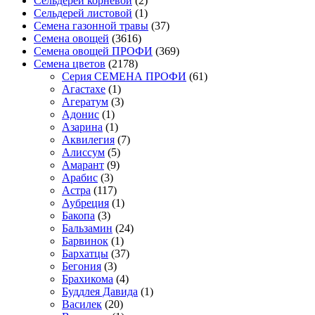
Сельдерей корневой
(2)
Сельдерей листовой
(1)
Семена газонной травы
(37)
Семена овощей
(3616)
Семена овощей ПРОФИ
(369)
Семена цветов
(2178)
Cерия CЕМЕНА ПРОФИ
(61)
Агастахе
(1)
Агератум
(3)
Адонис
(1)
Азарина
(1)
Аквилегия
(7)
Алиссум
(5)
Амарант
(9)
Арабис
(3)
Астра
(117)
Аубреция
(1)
Бакопа
(3)
Бальзамин
(24)
Барвинок
(1)
Бархатцы
(37)
Бегония
(3)
Брахикома
(4)
Буддлея Давида
(1)
Василек
(20)