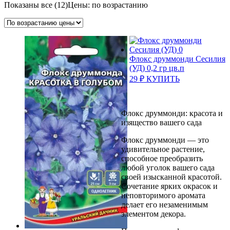
Показаны все (12)
Цены: по возрастанию
Флокс друммонди Сесилия
(УД) 0,2 гр цв.п
29
₽
КУПИТЬ
Флокс друммонди: красота и
изящество вашего сада
Флокс друммонди — это
удивительное растение,
способное преобразить
любой уголок вашего сада
своей изысканной красотой.
Сочетание ярких окрасок и
неповторимого аромата
делает его незаменимым
элементом декора.