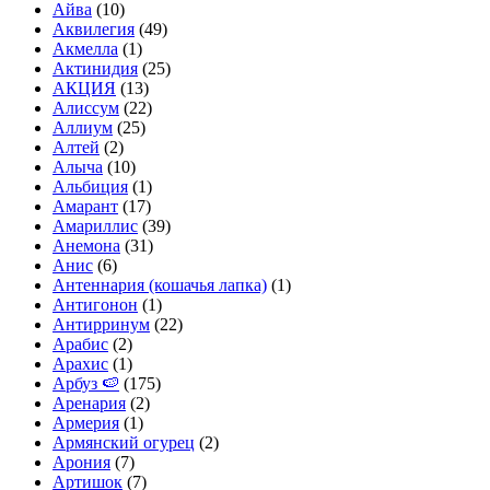
Айва
(10)
Аквилегия
(49)
Акмелла
(1)
Актинидия
(25)
АКЦИЯ
(13)
Алиссум
(22)
Аллиум
(25)
Алтей
(2)
Алыча
(10)
Альбиция
(1)
Амарант
(17)
Амариллис
(39)
Анемона
(31)
Анис
(6)
Антеннария (кошачья лапка)
(1)
Антигонон
(1)
Антирринум
(22)
Арабис
(2)
Арахис
(1)
Арбуз 🍉
(175)
Аренария
(2)
Армерия
(1)
Армянский огурец
(2)
Арония
(7)
Артишок
(7)