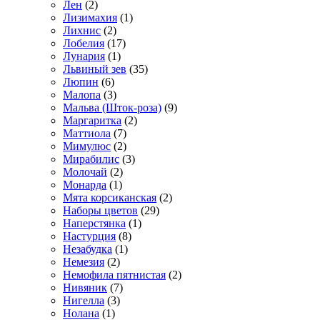
Лен
(2)
Лизимахия
(1)
Лихнис
(2)
Лобелия
(17)
Лунария
(1)
Львиный зев
(35)
Люпин
(6)
Малопа
(3)
Мальва (Шток-роза)
(9)
Маргаритка
(2)
Маттиола
(7)
Мимулюс
(2)
Мирабилис
(3)
Молочай
(2)
Монарда
(1)
Мята корсиканская
(2)
Наборы цветов
(29)
Наперстянка
(1)
Настурция
(8)
Незабудка
(1)
Немезия
(2)
Немофила пятнистая
(2)
Нивяник
(7)
Нигелла
(3)
Нолана
(1)