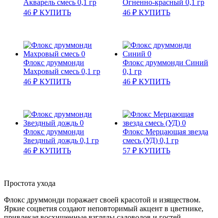
Акварель смесь 0,1 гр
Огненно-красный 0,1 гр
46
₽
КУПИТЬ
46
₽
КУПИТЬ
Флокс друммонди
Флокс друммонди Синий
Махровый смесь 0,1 гр
0,1 гр
46
₽
КУПИТЬ
46
₽
КУПИТЬ
Флокс друммонди
Флокс Мерцающая звезда
Звездный дождь 0,1 гр
смесь (УД) 0,1 гр
46
₽
КУПИТЬ
57
₽
КУПИТЬ
Простота ухода
Флокс друммонди поражает своей красотой и изяществом.
Яркие соцветия создают неповторимый акцент в цветнике,
привлекая восхищенные взгляды садоводов и гостей.