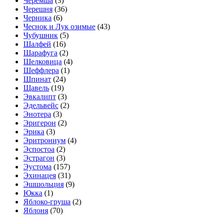
Черемша
(3)
Черешня
(36)
Черника
(6)
Чеснок и Лук озимые
(43)
Чубушник
(5)
Шалфей
(16)
Шарафуга
(2)
Шелковица
(4)
Шеффлера
(1)
Шпинат
(24)
Щавель
(19)
Эвкалипт
(3)
Эдельвейс
(2)
Энотера
(3)
Эригерон
(2)
Эрика
(3)
Эритрониум
(4)
Эспостоа
(2)
Эстрагон
(3)
Эустома
(157)
Эхинацея
(31)
Эшшольция
(9)
Юкка
(1)
Яблоко-груша
(2)
Яблоня
(70)