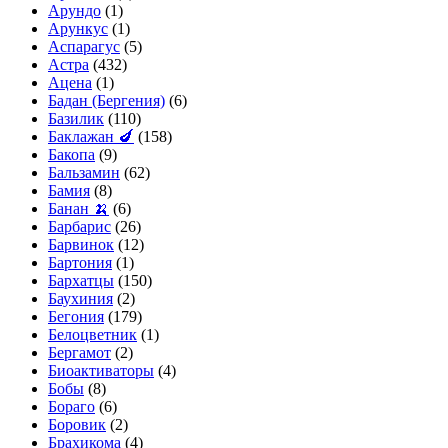
Арундо
(1)
Арункус
(1)
Аспарагус
(5)
Астра
(432)
Ацена
(1)
Бадан (Бергения)
(6)
Базилик
(110)
Баклажан 🍆
(158)
Бакопа
(9)
Бальзамин
(62)
Бамия
(8)
Банан 🍌
(6)
Барбарис
(26)
Барвинок
(12)
Бартония
(1)
Бархатцы
(150)
Баухиния
(2)
Бегония
(179)
Белоцветник
(1)
Бергамот
(2)
Биоактиваторы
(4)
Бобы
(8)
Бораго
(6)
Боровик
(2)
Брахикома
(4)