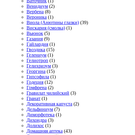
Ваточник
(1)
Венидиум
(2)
Вербена
(8)
Вероника
(1)
Виола (Анютины глазки)
(39)
Вискария (смолка)
(1)
Вьюнок
(5)
Газания
(9)
Гайлардия
(1)
Гвоздика
(15)
Гелениум
(1)
Гелиотроп
(1)
Гелихризум
(3)
Георгина
(15)
Гипсофила
(1)
Годеция
(12)
Гомфрена
(2)
Гравилат чилийский
(3)
Гранат
(1)
Декоративная капуста
(2)
Дельфиниум
(7)
Диморфотека
(1)
Дихондра
(3)
Долихос
(1)
Домашняя аптека
(43)