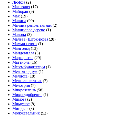
Люффа
(2)
Магнолия
(17)
Майоран
(9)
Мак
(19)
Малина
(90)
Малина ремонтантная
(2)
Малиновое дерево
(1)
Малопа
(3)
Мальва (Шток-роза)
(28)
Маммиллярия
(1)
Мангольд
(13)
Мандевилла
(3)
Маргаритка
(29)
Маттиола
(16)
Мезембриантемум
(1)
Меламподиум
(1)
Мелисса
(18)
Мелколепестник
(2)
Мелотрия
(7)
Микрозелень
(58)
Микроудобрения
(1)
Мимоза
(2)
Мимулюс
(8)
Миндаль
(8)
Можжевельник
(52)