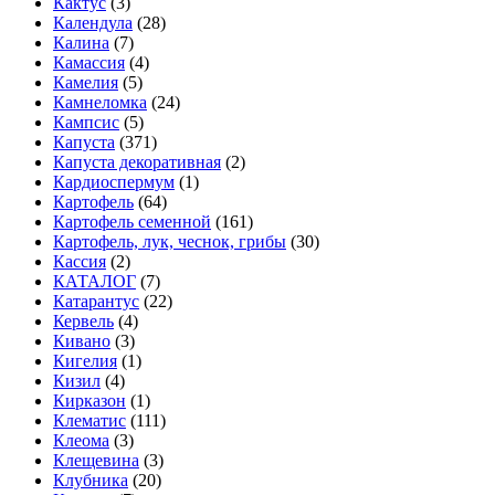
Кактус
(3)
Календула
(28)
Калина
(7)
Камассия
(4)
Камелия
(5)
Камнеломка
(24)
Кампсис
(5)
Капуста
(371)
Капуста декоративная
(2)
Кардиоспермум
(1)
Картофель
(64)
Картофель семенной
(161)
Картофель, лук, чеснок, грибы
(30)
Кассия
(2)
КАТАЛОГ
(7)
Катарантус
(22)
Кервель
(4)
Кивано
(3)
Кигелия
(1)
Кизил
(4)
Кирказон
(1)
Клематис
(111)
Клеома
(3)
Клещевина
(3)
Клубника
(20)