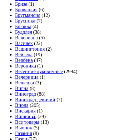
Бриза
(1)
Броваллия
(6)
Бругмансия
(12)
Брусника
(7)
Брюква
(4)
Буддлея
(38)
Валериана
(5)
Василек
(22)
Вашингтония
(2)
Вейгела
(19)
Вербена
(47)
Вероника
(1)
Весенние луковичные
(2994)
Вечерница
(1)
Вешенка
(3)
Вигна
(8)
Виноград
(88)
Виноград девичий
(7)
Виола
(205)
Вискария
(1)
Вишня 🍒
(29)
Все товары
(13)
Вьюнок
(5)
Газания
(8)
Газон
(27)