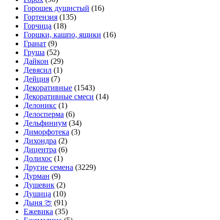
Горошек душистый
(16)
Гортензия
(135)
Горчица
(18)
Горшки, кашпо, ящики
(16)
Гранат
(9)
Груша
(52)
Дайкон
(29)
Девясил
(1)
Дейция
(7)
Декоративные
(1543)
Декоративные смеси
(14)
Делоникс
(1)
Делосперма
(6)
Дельфиниум
(34)
Диморфотека
(3)
Дихондра
(2)
Дицентра
(6)
Долихос
(1)
Другие семена
(3229)
Дурман
(9)
Душевик
(2)
Душица
(10)
Дыня 🍈
(91)
Ежевика
(35)