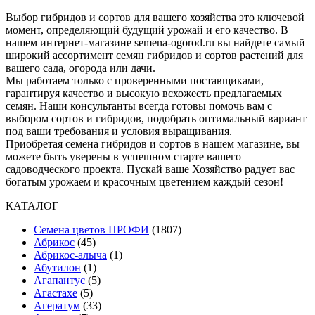
Выбор гибридов и сортов для вашего хозяйства это ключевой
момент, определяющий будущий урожай и его качество. В
нашем интернет-магазине semena-ogorod.ru вы найдете самый
широкий ассортимент семян гибридов и сортов растений для
вашего сада, огорода или дачи.
Мы работаем только с проверенными поставщиками,
гарантируя качество и высокую всхожесть предлагаемых
семян. Наши консультанты всегда готовы помочь вам с
выбором сортов и гибридов, подобрать оптимальный вариант
под ваши требования и условия выращивания.
Приобретая семена гибридов и сортов в нашем магазине, вы
можете быть уверены в успешном старте вашего
садоводческого проекта. Пускай ваше Хозяйство радует вас
богатым урожаем и красочным цветением каждый сезон!
КАТАЛОГ
Cемена цветов ПРОФИ
(1807)
Абрикос
(45)
Абрикос-алыча
(1)
Абутилон
(1)
Агапантус
(5)
Агастахе
(5)
Агератум
(33)