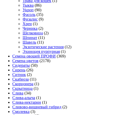
Трава для кошек
(1)
Тыква
(86)
Укроп
(90)
Фасоль
(35)
Физалис
(9)
Хрен
(1)
Черника
(2)
Шелковица
(2)
Шпинат
(11)
Щавель
(11)
Экзотические растения
(12)
Эхиноцея пурпурная
(1)
Семена овощей ПРОФИ
(369)
Семена цветов
(2178)
Сидераты
(50)
Сирень
(26)
Ситник
(2)
Скабиоза
(11)
Скорцонера
(1)
Скрытница
(1)
Слива
(34)
Слива-алыча
(1)
Слива-нектарин
(1)
Сливово-вишневый гибрид
(2)
Смолевка
(3)