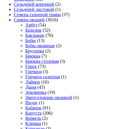
Сельдерей корневой
(2)
Сельдерей листовой
(1)
Семена газонной травы
(37)
Семена овощей
(3616)
Арбуз
(54)
Базилик
(32)
Баклажан
(70)
Бобы
(13)
Бобы овощные
(2)
Брусника
(2)
Брюква
(7)
Брюква столовая
(3)
Горох
(73)
Горчица
(3)
Горчица салатная
(1)
Дайкон
(16)
Дыня
(43)
Земляника
(19)
Змееголовник овощной
(1)
Индау
(1)
Кабачок
(91)
Капуста
(206)
Кервель
(2)
Клюква
(1)
Кориандр
(3)