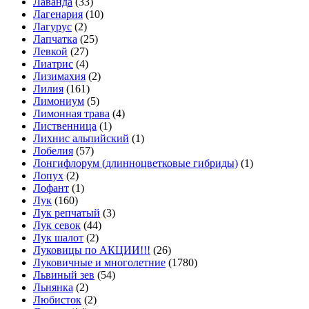
Лаванда
(33)
Лагенария
(10)
Лагурус
(2)
Лапчатка
(25)
Левкой
(27)
Лиатрис
(4)
Лизимахия
(2)
Лилия
(161)
Лимониум
(5)
Лимонная трава
(4)
Лиственница
(1)
Лихнис альпийский
(1)
Лобелия
(57)
Лонгифлорум (длинноцветковые гибриды)
(1)
Лопух
(2)
Лофант
(1)
Лук
(160)
Лук репчатый
(3)
Лук севок
(44)
Лук шалот
(2)
Луковицы по АКЦИИ!!!
(26)
Луковичные и многолетние
(1780)
Львиный зев
(54)
Льнянка
(2)
Любисток
(2)