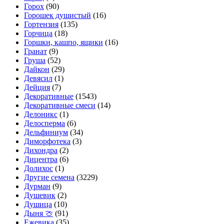
Горох
(90)
Горошек душистый
(16)
Гортензия
(135)
Горчица
(18)
Горшки, кашпо, ящики
(16)
Гранат
(9)
Груша
(52)
Дайкон
(29)
Девясил
(1)
Дейция
(7)
Декоративные
(1543)
Декоративные смеси
(14)
Делоникс
(1)
Делосперма
(6)
Дельфиниум
(34)
Диморфотека
(3)
Дихондра
(2)
Дицентра
(6)
Долихос
(1)
Другие семена
(3229)
Дурман
(9)
Душевик
(2)
Душица
(10)
Дыня 🍈
(91)
Ежевика
(35)