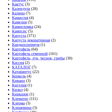
Кактус
(3)
Календула
(28)
Калина
(7)
Камассия
(4)
Камелия
(5)
Камнеломка
(24)
Кампсис
(5)
Капуста
(371)
Капуста декоративная
(2)
Кардиоспермум
(1)
Картофель
(64)
Картофель семенной
(161)
Картофель, лук, чеснок, грибы
(30)
Кассия
(2)
КАТАЛОГ
(7)
Катарантус
(22)
Кервель
(4)
Кивано
(3)
Кигелия
(1)
Кизил
(4)
Кирказон
(1)
Клематис
(111)
Клеома
(3)
Клещевина
(3)