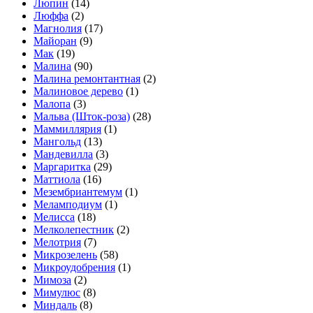
Люпин
(14)
Люффа
(2)
Магнолия
(17)
Майоран
(9)
Мак
(19)
Малина
(90)
Малина ремонтантная
(2)
Малиновое дерево
(1)
Малопа
(3)
Мальва (Шток-роза)
(28)
Маммиллярия
(1)
Мангольд
(13)
Мандевилла
(3)
Маргаритка
(29)
Маттиола
(16)
Мезембриантемум
(1)
Меламподиум
(1)
Мелисса
(18)
Мелколепестник
(2)
Мелотрия
(7)
Микрозелень
(58)
Микроудобрения
(1)
Мимоза
(2)
Мимулюс
(8)
Миндаль
(8)