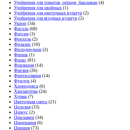
Удобрения для томатов, перцев, баклажан
(4)
Удобрения для хвойных
(1)
Удобрения для цветочных культур
(2)
Удобрения для ягодных культур
(2)
Укроп
(34)
Фасоль
(68)
Фатсия
(3)
Фенхель
(2)
Физалис
(10)
Филодендрон
(2)
Финик
(1)
Флокс
(81)
Форзиция
(14)
Фрезия
(26)
Фритиллярия
(14)
Фундук
(4)
Хионодокса
(6)
Хризантема
(24)
Хурма
(7)
Цветочная смесь
(21)
Целозия
(33)
Цереус
(2)
Цикламен
(34)
Цинерария
(6)
Цинния
(73)