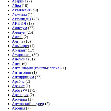
Азарина
(7)
Айва
(10)
Аквилегия
(49)
Акмелла
(1)
Актинидия
(25)
АКЦИЯ
(13)
Алиссум
(22)
Аллиум
(25)
Алтей
(2)
Алыча
(10)
Альбиция
(1)
Амарант
(17)
Амариллис
(39)
Анемона
(31)
Анис
(6)
Антеннария (кошачья лапка)
(1)
Антигонон
(1)
Антирринум
(22)
Арабис
(2)
Арахис
(1)
Арбуз 🍉
(175)
Аренария
(2)
Армерия
(1)
Армянский огурец
(2)
Арония
(7)