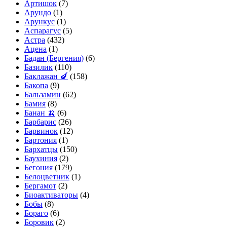
Артишок
(7)
Арундо
(1)
Арункус
(1)
Аспарагус
(5)
Астра
(432)
Ацена
(1)
Бадан (Бергения)
(6)
Базилик
(110)
Баклажан 🍆
(158)
Бакопа
(9)
Бальзамин
(62)
Бамия
(8)
Банан 🍌
(6)
Барбарис
(26)
Барвинок
(12)
Бартония
(1)
Бархатцы
(150)
Баухиния
(2)
Бегония
(179)
Белоцветник
(1)
Бергамот
(2)
Биоактиваторы
(4)
Бобы
(8)
Бораго
(6)
Боровик
(2)