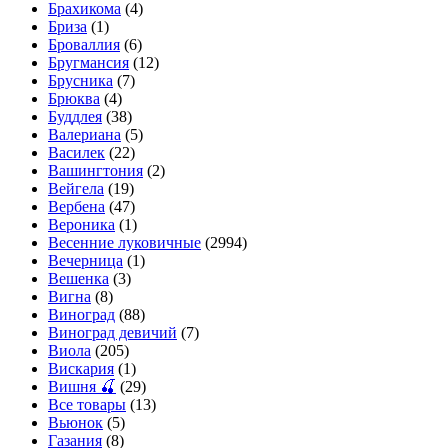
Брахикома
(4)
Бриза
(1)
Броваллия
(6)
Бругмансия
(12)
Брусника
(7)
Брюква
(4)
Буддлея
(38)
Валериана
(5)
Василек
(22)
Вашингтония
(2)
Вейгела
(19)
Вербена
(47)
Вероника
(1)
Весенние луковичные
(2994)
Вечерница
(1)
Вешенка
(3)
Вигна
(8)
Виноград
(88)
Виноград девичий
(7)
Виола
(205)
Вискария
(1)
Вишня 🍒
(29)
Все товары
(13)
Вьюнок
(5)
Газания
(8)