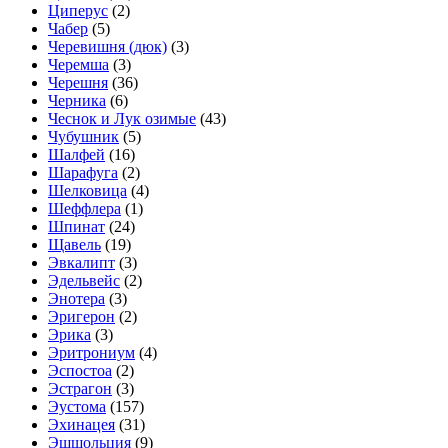
Циперус
(2)
Чабер
(5)
Черевишня (дюк)
(3)
Черемша
(3)
Черешня
(36)
Черника
(6)
Чеснок и Лук озимые
(43)
Чубушник
(5)
Шалфей
(16)
Шарафуга
(2)
Шелковица
(4)
Шеффлера
(1)
Шпинат
(24)
Щавель
(19)
Эвкалипт
(3)
Эдельвейс
(2)
Энотера
(3)
Эригерон
(2)
Эрика
(3)
Эритрониум
(4)
Эспостоа
(2)
Эстрагон
(3)
Эустома
(157)
Эхинацея
(31)
Эшшольция
(9)