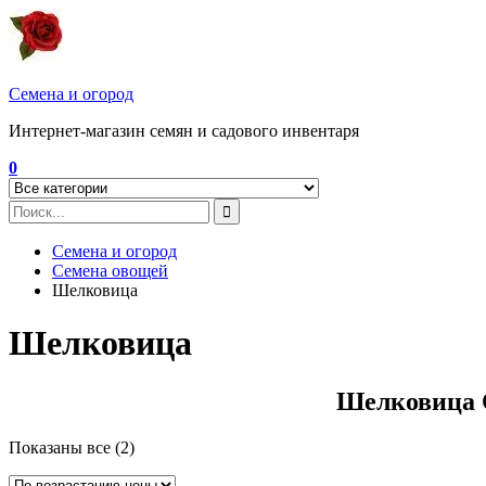
Перейти
к
содержимому
Семена и огород
Интернет-магазин семян и садового инвентаря
0
Семена и огород
Семена овощей
Шелковица
Шелковица
Шелковица С
Цены:
Показаны все (2)
по
возрастанию