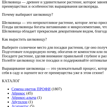
Шелковица — древнее и удивительное растение, которое завое
преимуществах и особенностях выращивания шелкопряда.
Почему выбирают шелковицу?
Шелковица — это неприхотливое растение, которое легко при
Плоды шелковицы богаты витаминами и микроэлементами, что 
Шелковица обладает прекрасным декоративным видом, благода
Как вырастить шелковицу?
Выберите солнечное место для посадки растения, где оно получ
Подготовьте плодородную почву, обогатив ее компостом или п
Посадите растение, уделяя внимание правильной глубине и ра
Полейте шелковицу после посадки и поддерживайте оптималь
Выращивание шелковицы — это увлекательный процесс, который
себя в саду и оцените все ее преимущества уже в этом сезоне!
КАТАЛОГ
Cемена цветов ПРОФИ
(1807)
Абрикос
(45)
Абрикос-алыча
(1)
Абутилон
(1)
Агапантус
(5)