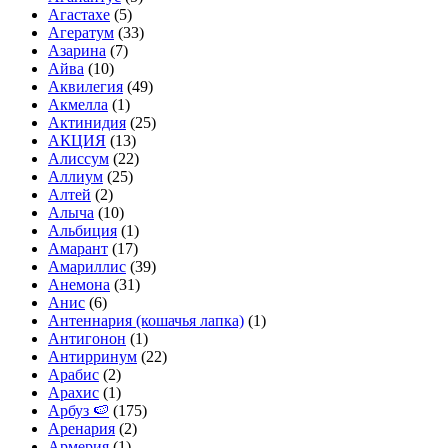
Агастахе
(5)
Агератум
(33)
Азарина
(7)
Айва
(10)
Аквилегия
(49)
Акмелла
(1)
Актинидия
(25)
АКЦИЯ
(13)
Алиссум
(22)
Аллиум
(25)
Алтей
(2)
Алыча
(10)
Альбиция
(1)
Амарант
(17)
Амариллис
(39)
Анемона
(31)
Анис
(6)
Антеннария (кошачья лапка)
(1)
Антигонон
(1)
Антирринум
(22)
Арабис
(2)
Арахис
(1)
Арбуз 🍉
(175)
Аренария
(2)
Армерия
(1)