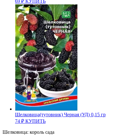
69
₽
КУПИТЬ
Шелковица(тутовник) Черная (УД) 0,15 гр
74
₽
КУПИТЬ
Шелковица: король сада