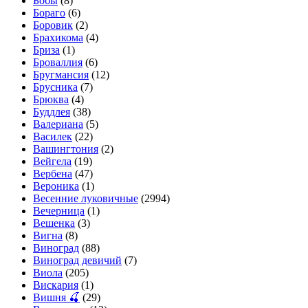
Бобы
(8)
Бораго
(6)
Боровик
(2)
Брахикома
(4)
Бриза
(1)
Броваллия
(6)
Бругмансия
(12)
Брусника
(7)
Брюква
(4)
Буддлея
(38)
Валериана
(5)
Василек
(22)
Вашингтония
(2)
Вейгела
(19)
Вербена
(47)
Вероника
(1)
Весенние луковичные
(2994)
Вечерница
(1)
Вешенка
(3)
Вигна
(8)
Виноград
(88)
Виноград девичий
(7)
Виола
(205)
Вискария
(1)
Вишня 🍒
(29)