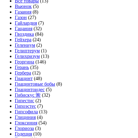
Все товары
(13)
Вьюнок
(5)
Газания
(8)
Газон
(27)
Гайлардия
(7)
Гацания
(32)
Гвоздика
(84)
Гейхера
(24)
Гелениум
(2)
Гелиптерум
(1)
Гелихризум
(13)
Георгина
(146)
Герань
(35)
Гербера
(12)
Гиацинт
(48)
Гиацинтовые бобы
(8)
Гиацинтоидес
(5)
Гибискус 🌺
(32)
Гипестис
(2)
Гипоэстес
(7)
Гипсофила
(13)
Глициния
(4)
Глоксиния
(54)
Глориоза
(3)
Годеция
(10)