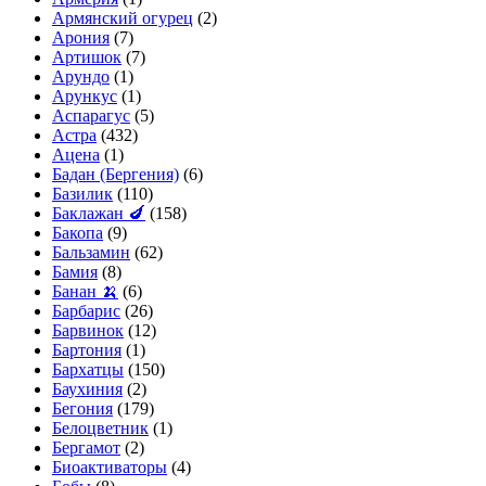
Армянский огурец
(2)
Арония
(7)
Артишок
(7)
Арундо
(1)
Арункус
(1)
Аспарагус
(5)
Астра
(432)
Ацена
(1)
Бадан (Бергения)
(6)
Базилик
(110)
Баклажан 🍆
(158)
Бакопа
(9)
Бальзамин
(62)
Бамия
(8)
Банан 🍌
(6)
Барбарис
(26)
Барвинок
(12)
Бартония
(1)
Бархатцы
(150)
Баухиния
(2)
Бегония
(179)
Белоцветник
(1)
Бергамот
(2)
Биоактиваторы
(4)