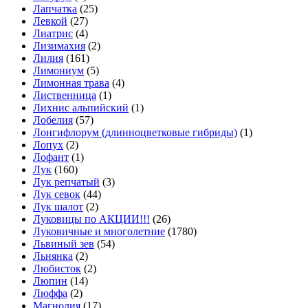
Лапчатка
(25)
Левкой
(27)
Лиатрис
(4)
Лизимахия
(2)
Лилия
(161)
Лимониум
(5)
Лимонная трава
(4)
Лиственница
(1)
Лихнис альпийский
(1)
Лобелия
(57)
Лонгифлорум (длинноцветковые гибриды)
(1)
Лопух
(2)
Лофант
(1)
Лук
(160)
Лук репчатый
(3)
Лук севок
(44)
Лук шалот
(2)
Луковицы по АКЦИИ!!!
(26)
Луковичные и многолетние
(1780)
Львиный зев
(54)
Льнянка
(2)
Любисток
(2)
Люпин
(14)
Люффа
(2)
Магнолия
(17)