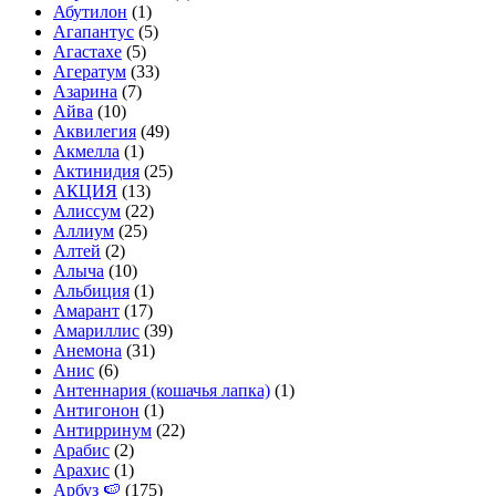
Абутилон
(1)
Агапантус
(5)
Агастахе
(5)
Агератум
(33)
Азарина
(7)
Айва
(10)
Аквилегия
(49)
Акмелла
(1)
Актинидия
(25)
АКЦИЯ
(13)
Алиссум
(22)
Аллиум
(25)
Алтей
(2)
Алыча
(10)
Альбиция
(1)
Амарант
(17)
Амариллис
(39)
Анемона
(31)
Анис
(6)
Антеннария (кошачья лапка)
(1)
Антигонон
(1)
Антирринум
(22)
Арабис
(2)
Арахис
(1)
Арбуз 🍉
(175)