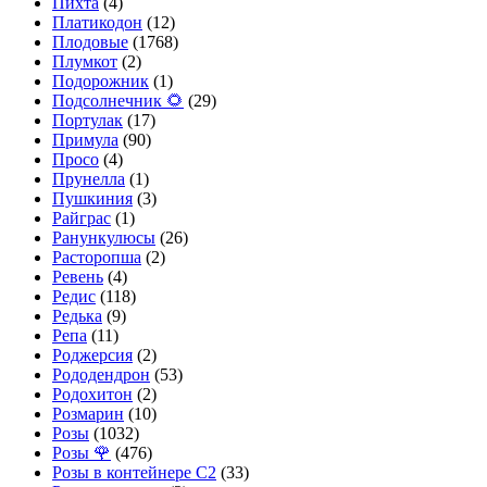
Пихта
(4)
Платикодон
(12)
Плодовые
(1768)
Плумкот
(2)
Подорожник
(1)
Подсолнечник 🌻
(29)
Портулак
(17)
Примула
(90)
Просо
(4)
Прунелла
(1)
Пушкиния
(3)
Райграс
(1)
Ранункулюсы
(26)
Расторопша
(2)
Ревень
(4)
Редис
(118)
Редька
(9)
Репа
(11)
Роджерсия
(2)
Рододендрон
(53)
Родохитон
(2)
Розмарин
(10)
Розы
(1032)
Розы 🌹
(476)
Розы в контейнере С2
(33)