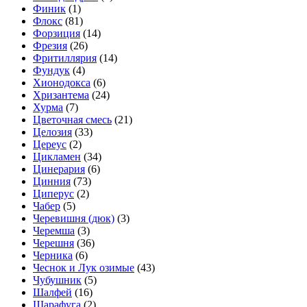
Финик
(1)
Флокс
(81)
Форзиция
(14)
Фрезия
(26)
Фритиллярия
(14)
Фундук
(4)
Хионодокса
(6)
Хризантема
(24)
Хурма
(7)
Цветочная смесь
(21)
Целозия
(33)
Цереус
(2)
Цикламен
(34)
Цинерария
(6)
Цинния
(73)
Циперус
(2)
Чабер
(5)
Черевишня (дюк)
(3)
Черемша
(3)
Черешня
(36)
Черника
(6)
Чеснок и Лук озимые
(43)
Чубушник
(5)
Шалфей
(16)
Шарафуга
(2)