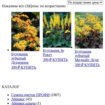
Показаны все (3)
Цены: по возрастанию
Бузульник Зе
Бузульник
Бузульник
Рокет
зубчатый
зубчатый
399
₽
КУПИТЬ
Миднайт Леди
Дездемона
399
₽
КУПИТЬ
399
₽
КУПИТЬ
КАТАЛОГ
Cемена цветов ПРОФИ
(1807)
Абрикос
(45)
Абрикос-алыча
(1)