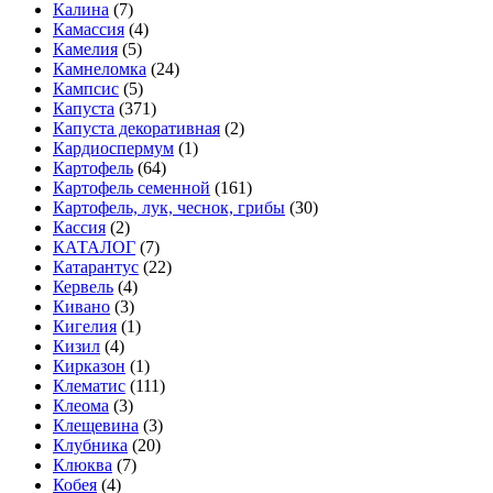
Калина
(7)
Камассия
(4)
Камелия
(5)
Камнеломка
(24)
Кампсис
(5)
Капуста
(371)
Капуста декоративная
(2)
Кардиоспермум
(1)
Картофель
(64)
Картофель семенной
(161)
Картофель, лук, чеснок, грибы
(30)
Кассия
(2)
КАТАЛОГ
(7)
Катарантус
(22)
Кервель
(4)
Кивано
(3)
Кигелия
(1)
Кизил
(4)
Кирказон
(1)
Клематис
(111)
Клеома
(3)
Клещевина
(3)
Клубника
(20)
Клюква
(7)
Кобея
(4)