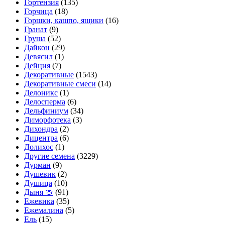
Гортензия
(135)
Горчица
(18)
Горшки, кашпо, ящики
(16)
Гранат
(9)
Груша
(52)
Дайкон
(29)
Девясил
(1)
Дейция
(7)
Декоративные
(1543)
Декоративные смеси
(14)
Делоникс
(1)
Делосперма
(6)
Дельфиниум
(34)
Диморфотека
(3)
Дихондра
(2)
Дицентра
(6)
Долихос
(1)
Другие семена
(3229)
Дурман
(9)
Душевик
(2)
Душица
(10)
Дыня 🍈
(91)
Ежевика
(35)
Ежемалина
(5)
Ель
(15)