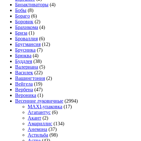
Биоактиваторы
(4)
Бобы
(8)
Бораго
(6)
Боровик
(2)
Брахикома
(4)
Бриза
(1)
Броваллия
(6)
Бругмансия
(12)
Брусника
(7)
Брюква
(4)
Буддлея
(38)
Валериана
(5)
Василек
(22)
Вашингтония
(2)
Вейгела
(19)
Вербена
(47)
Вероника
(1)
Весенние луковичные
(2994)
MAXI-упаковка
(17)
Агапантус
(6)
Акант
(2)
Амариллис
(134)
Анемона
(37)
Астильба
(98)
Астра
(43)