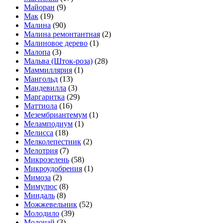
Майоран
(9)
Мак
(19)
Малина
(90)
Малина ремонтантная
(2)
Малиновое дерево
(1)
Малопа
(3)
Мальва (Шток-роза)
(28)
Маммиллярия
(1)
Мангольд
(13)
Мандевилла
(3)
Маргаритка
(29)
Маттиола
(16)
Мезембриантемум
(1)
Меламподиум
(1)
Мелисса
(18)
Мелколепестник
(2)
Мелотрия
(7)
Микрозелень
(58)
Микроудобрения
(1)
Мимоза
(2)
Мимулюс
(8)
Миндаль
(8)
Можжевельник
(52)
Молодило
(39)
Молочай
(3)