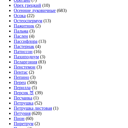
Орегано
(7)
Орех грецкий
(10)
Осенние луковичные
(683)
Осока
(22)
Остеоспермум
(13)
Пажитник
(2)
Пальма
(3)
Паслен
(4)
Пассифлора
(13)
Пастернак
(4)
Патиссон
(16)
Пахиподиум
(3)
Пеларгония
(83)
Пенстемон
(3)
Пентас
(2)
Пепино
(3)
Перец
(500)
Перилла
(5)
Персик 🍑
(39)
Песчанка
(1)
Петрушка
(52)
Петрушка листовая
(1)
Петуния
(620)
Пион
(60)
Пиретрум
(2)