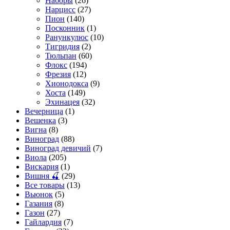
Наборы
(26)
Нарцисс
(27)
Пион
(140)
Посконник
(1)
Ранункулюс
(10)
Тигридия
(2)
Тюльпан
(60)
Флокс
(194)
Фрезия
(12)
Хионодокса
(9)
Хоста
(149)
Эхинацея
(32)
Вечерница
(1)
Вешенка
(3)
Вигна
(8)
Виноград
(88)
Виноград девичий
(7)
Виола
(205)
Вискария
(1)
Вишня 🍒
(29)
Все товары
(13)
Вьюнок
(5)
Газания
(8)
Газон
(27)
Гайлардия
(7)