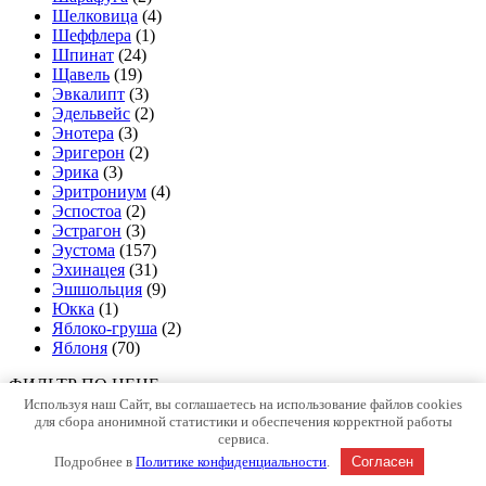
Шелковица
(4)
Шеффлера
(1)
Шпинат
(24)
Щавель
(19)
Эвкалипт
(3)
Эдельвейс
(2)
Энотера
(3)
Эригерон
(2)
Эрика
(3)
Эритрониум
(4)
Эспостоа
(2)
Эстрагон
(3)
Эустома
(157)
Эхинацея
(31)
Эшшольция
(9)
Юкка
(1)
Яблоко-груша
(2)
Яблоня
(70)
ФИЛЬТР ПО ЦЕНЕ
Используя наш Сайт, вы соглашаетесь на использование файлов cookies
Минимальная цена
Максимальная
для сбора анонимной статистики и обеспечения корректной работы
цена
Фильтрация
сервиса.
Copyright © Все права защищены.
Подробнее в
Политике конфиденциальности
.
Согласен
Easy Commerce от
WEN Themes