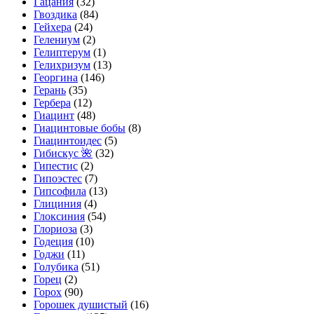
Гацания
(32)
Гвоздика
(84)
Гейхера
(24)
Гелениум
(2)
Гелиптерум
(1)
Гелихризум
(13)
Георгина
(146)
Герань
(35)
Гербера
(12)
Гиацинт
(48)
Гиацинтовые бобы
(8)
Гиацинтоидес
(5)
Гибискус 🌺
(32)
Гипестис
(2)
Гипоэстес
(7)
Гипсофила
(13)
Глициния
(4)
Глоксиния
(54)
Глориоза
(3)
Годеция
(10)
Годжи
(11)
Голубика
(51)
Горец
(2)
Горох
(90)
Горошек душистый
(16)