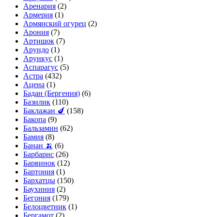
Аренария
(2)
Армерия
(1)
Армянский огурец
(2)
Арония
(7)
Артишок
(7)
Арундо
(1)
Арункус
(1)
Аспарагус
(5)
Астра
(432)
Ацена
(1)
Бадан (Бергения)
(6)
Базилик
(110)
Баклажан 🍆
(158)
Бакопа
(9)
Бальзамин
(62)
Бамия
(8)
Банан 🍌
(6)
Барбарис
(26)
Барвинок
(12)
Бартония
(1)
Бархатцы
(150)
Баухиния
(2)
Бегония
(179)
Белоцветник
(1)
Бергамот
(2)