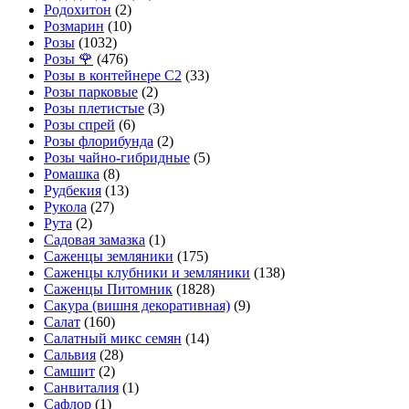
Родохитон
(2)
Розмарин
(10)
Розы
(1032)
Розы 🌹
(476)
Розы в контейнере С2
(33)
Розы парковые
(2)
Розы плетистые
(3)
Розы спрей
(6)
Розы флорибунда
(2)
Розы чайно-гибридные
(5)
Ромашка
(8)
Рудбекия
(13)
Рукола
(27)
Рута
(2)
Садовая замазка
(1)
Саженцы земляники
(175)
Саженцы клубники и земляники
(138)
Саженцы Питомник
(1828)
Сакура (вишня декоративная)
(9)
Салат
(160)
Салатный микс семян
(14)
Сальвия
(28)
Самшит
(2)
Санвиталия
(1)
Сафлор
(1)