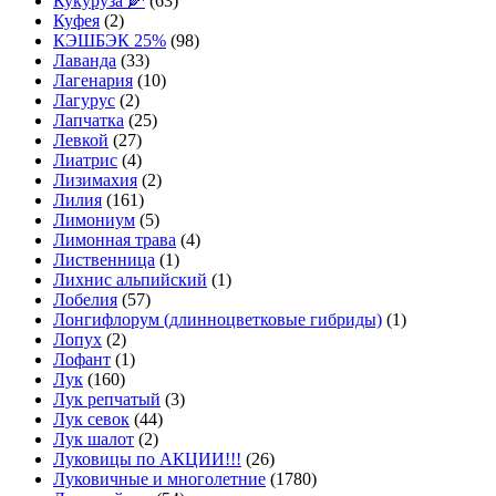
Кукуруза 🌽
(63)
Куфея
(2)
КЭШБЭК 25%
(98)
Лаванда
(33)
Лагенария
(10)
Лагурус
(2)
Лапчатка
(25)
Левкой
(27)
Лиатрис
(4)
Лизимахия
(2)
Лилия
(161)
Лимониум
(5)
Лимонная трава
(4)
Лиственница
(1)
Лихнис альпийский
(1)
Лобелия
(57)
Лонгифлорум (длинноцветковые гибриды)
(1)
Лопух
(2)
Лофант
(1)
Лук
(160)
Лук репчатый
(3)
Лук севок
(44)
Лук шалот
(2)
Луковицы по АКЦИИ!!!
(26)
Луковичные и многолетние
(1780)