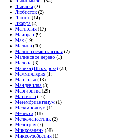
Львиный зев
(54)
Льнянка
(2)
Любисток
(2)
Люпин
(14)
Люффа
(2)
Магнолия
(17)
Майоран
(9)
Мак
(19)
Малина
(90)
Малина ремонтантная
(2)
Малиновое дерево
(1)
Малопа
(3)
Мальва (Шток-роза)
(28)
Маммиллярия
(1)
Мангольд
(13)
Мандевилла
(3)
Маргаритка
(29)
Маттиола
(16)
Мезембриантемум
(1)
Меламподиум
(1)
Мелисса
(18)
Мелколепестник
(2)
Мелотрия
(7)
Микрозелень
(58)
Микроудобрения
(1)