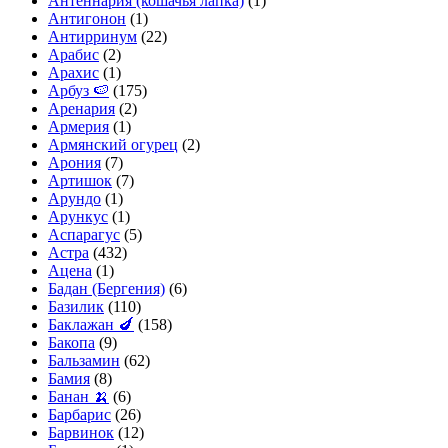
Антеннария (кошачья лапка)
(1)
Антигонон
(1)
Антирринум
(22)
Арабис
(2)
Арахис
(1)
Арбуз 🍉
(175)
Аренария
(2)
Армерия
(1)
Армянский огурец
(2)
Арония
(7)
Артишок
(7)
Арундо
(1)
Арункус
(1)
Аспарагус
(5)
Астра
(432)
Ацена
(1)
Бадан (Бергения)
(6)
Базилик
(110)
Баклажан 🍆
(158)
Бакопа
(9)
Бальзамин
(62)
Бамия
(8)
Банан 🍌
(6)
Барбарис
(26)
Барвинок
(12)