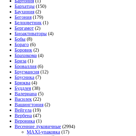
Бартония
(1)
Бархатцы
(150)
Баухиния
(2)
Бегония
(179)
Белоцветник
(1)
Бергамот
(2)
Биоактиваторы
(4)
Бобы
(8)
Бораго
(6)
Боровик
(2)
Брахикома
(4)
Бриза
(1)
Броваллия
(6)
Бругмансия
(12)
Брусника
(7)
Брюква
(4)
Буддлея
(38)
Валериана
(5)
Василек
(22)
Вашингтония
(2)
Вейгела
(19)
Вербена
(47)
Вероника
(1)
Весенние луковичные
(2994)
MAXI-упаковка
(17)