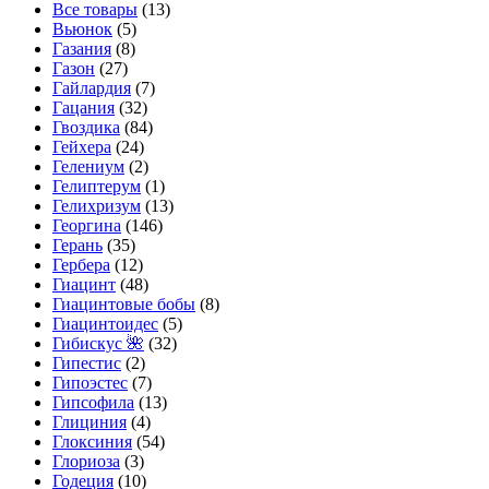
Все товары
(13)
Вьюнок
(5)
Газания
(8)
Газон
(27)
Гайлардия
(7)
Гацания
(32)
Гвоздика
(84)
Гейхера
(24)
Гелениум
(2)
Гелиптерум
(1)
Гелихризум
(13)
Георгина
(146)
Герань
(35)
Гербера
(12)
Гиацинт
(48)
Гиацинтовые бобы
(8)
Гиацинтоидес
(5)
Гибискус 🌺
(32)
Гипестис
(2)
Гипоэстес
(7)
Гипсофила
(13)
Глициния
(4)
Глоксиния
(54)
Глориоза
(3)
Годеция
(10)