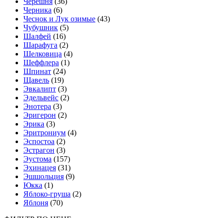
Черешня
(36)
Черника
(6)
Чеснок и Лук озимые
(43)
Чубушник
(5)
Шалфей
(16)
Шарафуга
(2)
Шелковица
(4)
Шеффлера
(1)
Шпинат
(24)
Щавель
(19)
Эвкалипт
(3)
Эдельвейс
(2)
Энотера
(3)
Эригерон
(2)
Эрика
(3)
Эритрониум
(4)
Эспостоа
(2)
Эстрагон
(3)
Эустома
(157)
Эхинацея
(31)
Эшшольция
(9)
Юкка
(1)
Яблоко-груша
(2)
Яблоня
(70)