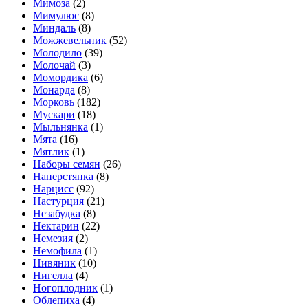
Мимоза
(2)
Мимулюс
(8)
Миндаль
(8)
Можжевельник
(52)
Молодило
(39)
Молочай
(3)
Момордика
(6)
Монарда
(8)
Морковь
(182)
Мускари
(18)
Мыльнянка
(1)
Мята
(16)
Мятлик
(1)
Наборы семян
(26)
Наперстянка
(8)
Нарцисс
(92)
Настурция
(21)
Незабудка
(8)
Нектарин
(22)
Немезия
(2)
Немофила
(1)
Нивяник
(10)
Нигелла
(4)
Ногоплодник
(1)
Облепиха
(4)