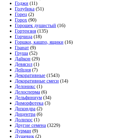
Годжи
(11)
Голубика
(51)
Горец
(2)
Горох
(90)
Горошек душистый
(16)
Гортензия
(135)
Горчица
(18)
Горшки, кашпо, ящики
(16)
Гранат
(9)
Груша
(52)
Дайкон
(29)
Девясил
(1)
Дейция
(7)
Декоративные
(1543)
Декоративные смеси
(14)
Делоникс
(1)
Делосперма
(6)
Дельфиниум
(34)
Диморфотека
(3)
Дихондра
(2)
Дицентра
(6)
Долихос
(1)
Другие семена
(3229)
Дурман
(9)
Душевик
(2)