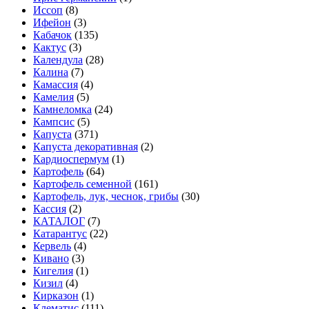
Иссоп
(8)
Ифейон
(3)
Кабачок
(135)
Кактус
(3)
Календула
(28)
Калина
(7)
Камассия
(4)
Камелия
(5)
Камнеломка
(24)
Кампсис
(5)
Капуста
(371)
Капуста декоративная
(2)
Кардиоспермум
(1)
Картофель
(64)
Картофель семенной
(161)
Картофель, лук, чеснок, грибы
(30)
Кассия
(2)
КАТАЛОГ
(7)
Катарантус
(22)
Кервель
(4)
Кивано
(3)
Кигелия
(1)
Кизил
(4)
Кирказон
(1)
Клематис
(111)