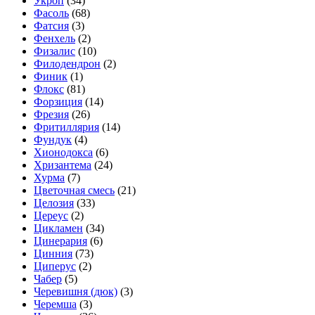
Укроп
(34)
Фасоль
(68)
Фатсия
(3)
Фенхель
(2)
Физалис
(10)
Филодендрон
(2)
Финик
(1)
Флокс
(81)
Форзиция
(14)
Фрезия
(26)
Фритиллярия
(14)
Фундук
(4)
Хионодокса
(6)
Хризантема
(24)
Хурма
(7)
Цветочная смесь
(21)
Целозия
(33)
Цереус
(2)
Цикламен
(34)
Цинерария
(6)
Цинния
(73)
Циперус
(2)
Чабер
(5)
Черевишня (дюк)
(3)
Черемша
(3)