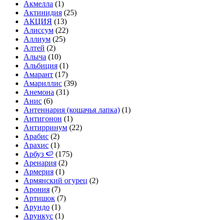
Акмелла
(1)
Актинидия
(25)
АКЦИЯ
(13)
Алиссум
(22)
Аллиум
(25)
Алтей
(2)
Алыча
(10)
Альбиция
(1)
Амарант
(17)
Амариллис
(39)
Анемона
(31)
Анис
(6)
Антеннария (кошачья лапка)
(1)
Антигонон
(1)
Антирринум
(22)
Арабис
(2)
Арахис
(1)
Арбуз 🍉
(175)
Аренария
(2)
Армерия
(1)
Армянский огурец
(2)
Арония
(7)
Артишок
(7)
Арундо
(1)
Арункус
(1)