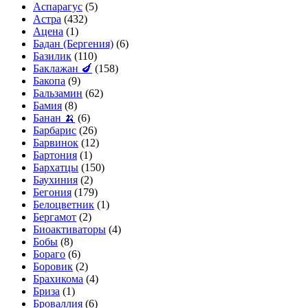
Аспарагус
(5)
Астра
(432)
Ацена
(1)
Бадан (Бергения)
(6)
Базилик
(110)
Баклажан 🍆
(158)
Бакопа
(9)
Бальзамин
(62)
Бамия
(8)
Банан 🍌
(6)
Барбарис
(26)
Барвинок
(12)
Бартония
(1)
Бархатцы
(150)
Баухиния
(2)
Бегония
(179)
Белоцветник
(1)
Бергамот
(2)
Биоактиваторы
(4)
Бобы
(8)
Бораго
(6)
Боровик
(2)
Брахикома
(4)
Бриза
(1)
Броваллия
(6)