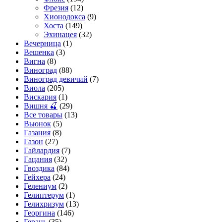
Фрезия
(12)
Хионодокса
(9)
Хоста
(149)
Эхинацея
(32)
Вечерница
(1)
Вешенка
(3)
Вигна
(8)
Виноград
(88)
Виноград девичий
(7)
Виола
(205)
Вискария
(1)
Вишня 🍒
(29)
Все товары
(13)
Вьюнок
(5)
Газания
(8)
Газон
(27)
Гайлардия
(7)
Гацания
(32)
Гвоздика
(84)
Гейхера
(24)
Гелениум
(2)
Гелиптерум
(1)
Гелихризум
(13)
Георгина
(146)
Герань
(35)