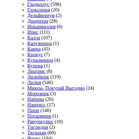
Гладиолус
(598)
Глоксиния
(20)
Дельфиниум
(2)
Дицентра
(28)
Инкарвиллея
(6)
Ирис
(111)
Калла
(107)
Калужница
(1)
Канна
(45)
Крокус
(7)
Купальница
(4)
Купена
(1)
Лиатрис
(8)
Лилейник
(119)
Лилия
(546)
Миксы- Покупай Выгодно
(24)
Морозник
(3)
Наборы
(26)
Нарцисс
(27)
Пион
(140)
Посконник
(1)
Ранункулюс
(10)
Тигридия
(2)
Тюльпан
(60)
Флокс
(194)