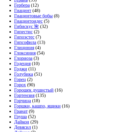
Гербера
(12)
Гиацинт
(48)
Гиацинтовые бобы
(8)
Гиацинтоидес
(5)
Гибискус 🌺
(32)
Гипестис
(2)
Гипоэстес
(7)
Гипсофила
(13)
Глициния
(4)
Глоксиния
(54)
Глориоза
(3)
Годеция
(10)
Годжи
(11)
Голубика
(51)
Горец
(2)
Горох
(90)
Горошек душистый
(16)
Гортензия
(135)
Горчица
(18)
Горшки, кашпо, ящики
(16)
Гранат
(9)
Груша
(52)
Дайкон
(29)
Девясил
(1)