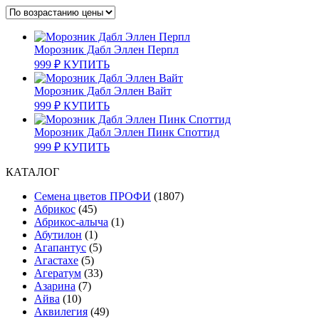
возрастанию
Морозник Дабл Эллен Перпл
999
₽
КУПИТЬ
Морозник Дабл Эллен Вайт
999
₽
КУПИТЬ
Морозник Дабл Эллен Пинк Споттид
999
₽
КУПИТЬ
КАТАЛОГ
Cемена цветов ПРОФИ
(1807)
Абрикос
(45)
Абрикос-алыча
(1)
Абутилон
(1)
Агапантус
(5)
Агастахе
(5)
Агератум
(33)
Азарина
(7)
Айва
(10)
Аквилегия
(49)