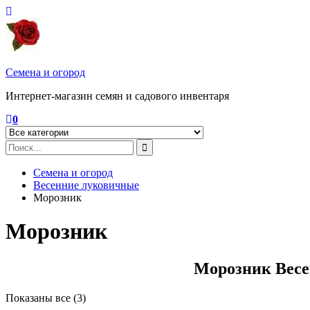
Перейти
к
содержимому
Семена и огород
Интернет-магазин семян и садового инвентаря
0
Семена и огород
Весенние луковичные
Морозник
Морозник
Морозник Весе
Цены:
Показаны все (3)
по