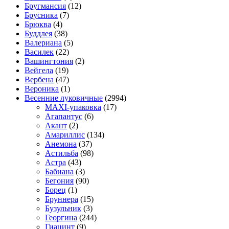
Бругмансия
(12)
Брусника
(7)
Брюква
(4)
Буддлея
(38)
Валериана
(5)
Василек
(22)
Вашингтония
(2)
Вейгела
(19)
Вербена
(47)
Вероника
(1)
Весенние луковичные
(2994)
MAXI-упаковка
(17)
Агапантус
(6)
Акант
(2)
Амариллис
(134)
Анемона
(37)
Астильба
(98)
Астра
(43)
Бабиана
(3)
Бегония
(90)
Борец
(1)
Бруннера
(15)
Бузульник
(3)
Георгина
(244)
Гиацинт
(9)