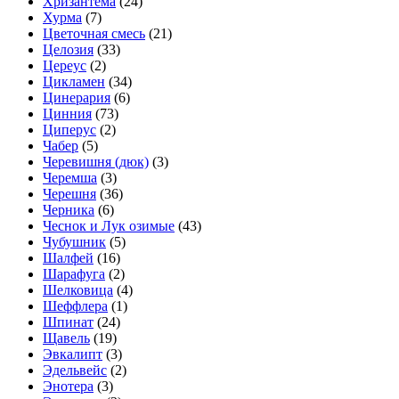
Хризантема
(24)
Хурма
(7)
Цветочная смесь
(21)
Целозия
(33)
Цереус
(2)
Цикламен
(34)
Цинерария
(6)
Цинния
(73)
Циперус
(2)
Чабер
(5)
Черевишня (дюк)
(3)
Черемша
(3)
Черешня
(36)
Черника
(6)
Чеснок и Лук озимые
(43)
Чубушник
(5)
Шалфей
(16)
Шарафуга
(2)
Шелковица
(4)
Шеффлера
(1)
Шпинат
(24)
Щавель
(19)
Эвкалипт
(3)
Эдельвейс
(2)
Энотера
(3)