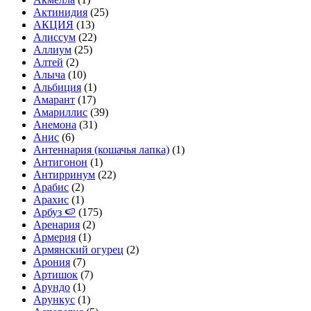
Актинидия
(25)
АКЦИЯ
(13)
Алиссум
(22)
Аллиум
(25)
Алтей
(2)
Алыча
(10)
Альбиция
(1)
Амарант
(17)
Амариллис
(39)
Анемона
(31)
Анис
(6)
Антеннария (кошачья лапка)
(1)
Антигонон
(1)
Антирринум
(22)
Арабис
(2)
Арахис
(1)
Арбуз 🍉
(175)
Аренария
(2)
Армерия
(1)
Армянский огурец
(2)
Арония
(7)
Артишок
(7)
Арундо
(1)
Арункус
(1)