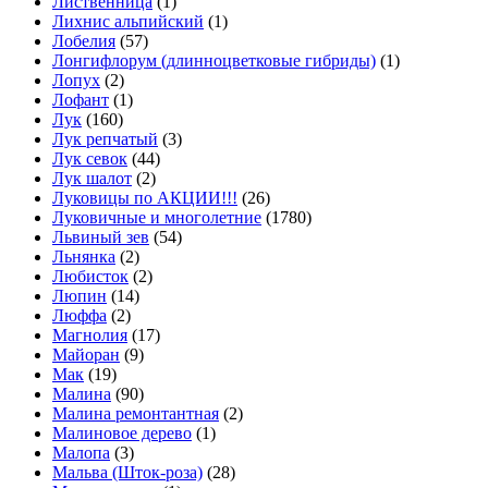
Лиственница
(1)
Лихнис альпийский
(1)
Лобелия
(57)
Лонгифлорум (длинноцветковые гибриды)
(1)
Лопух
(2)
Лофант
(1)
Лук
(160)
Лук репчатый
(3)
Лук севок
(44)
Лук шалот
(2)
Луковицы по АКЦИИ!!!
(26)
Луковичные и многолетние
(1780)
Львиный зев
(54)
Льнянка
(2)
Любисток
(2)
Люпин
(14)
Люффа
(2)
Магнолия
(17)
Майоран
(9)
Мак
(19)
Малина
(90)
Малина ремонтантная
(2)
Малиновое дерево
(1)
Малопа
(3)
Мальва (Шток-роза)
(28)