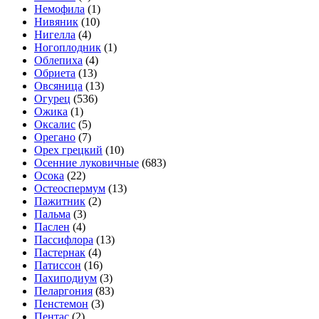
Немофила
(1)
Нивяник
(10)
Нигелла
(4)
Ногоплодник
(1)
Облепиха
(4)
Обриета
(13)
Овсяница
(13)
Огурец
(536)
Ожика
(1)
Оксалис
(5)
Орегано
(7)
Орех грецкий
(10)
Осенние луковичные
(683)
Осока
(22)
Остеоспермум
(13)
Пажитник
(2)
Пальма
(3)
Паслен
(4)
Пассифлора
(13)
Пастернак
(4)
Патиссон
(16)
Пахиподиум
(3)
Пеларгония
(83)
Пенстемон
(3)
Пентас
(2)