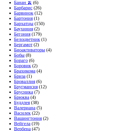
Банан 🍌
(6)
Барбарис
(26)
Барвинок
(12)
Бартония
(1)
Бархатцы
(150)
Баухиния
(2)
Бегония
(179)
Белоцветник
(1)
Бергамот
(2)
Биоактиваторы
(4)
Бобы
(8)
Бораго
(6)
Боровик
(2)
Брахикома
(4)
Бриза
(1)
Броваллия
(6)
Бругмансия
(12)
Брусника
(7)
Брюква
(4)
Буддлея
(38)
Валериана
(5)
Василек
(22)
Вашингтония
(2)
Вейгела
(19)
Вербена
(47)