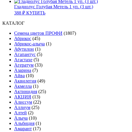
Гладиолус Голубая Метель 1 уп. (3 шт.)
388
₽
КУПИТЬ
КАТАЛОГ
Cемена цветов ПРОФИ
(1807)
Абрикос
(45)
Абрикос-алыча
(1)
Абутилон
(1)
Агапантус
(5)
Агастахе
(5)
Агератум
(33)
Азарина
(7)
Айва
(10)
Аквилегия
(49)
Акмелла
(1)
Актинидия
(25)
АКЦИЯ
(13)
Алиссум
(22)
Аллиум
(25)
Алтей
(2)
Алыча
(10)
Альбиция
(1)
Амарант
(17)