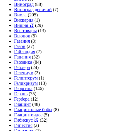
Виноград
(88)
Виноград девичий
(7)
Виола
(205)
Вискария
(1)
Вишня 🍒
(29)
Все товары
(13)
Вьюнок
(5)
Газания
(8)
Газон
(27)
Гайлардия
(7)
Гацания
(32)
Гвоздика
(84)
Гейхера
(24)
Гелениум
(2)
Гелиптерум
(1)
Гелихризум
(13)
Георгина
(146)
Герань
(35)
Гербера
(12)
Гиацинт
(48)
Гиацинтовые бобы
(8)
Гиацинтоидес
(5)
Гибискус 🌺
(32)
Гипестис
(2)
Гипоэстес
(7)