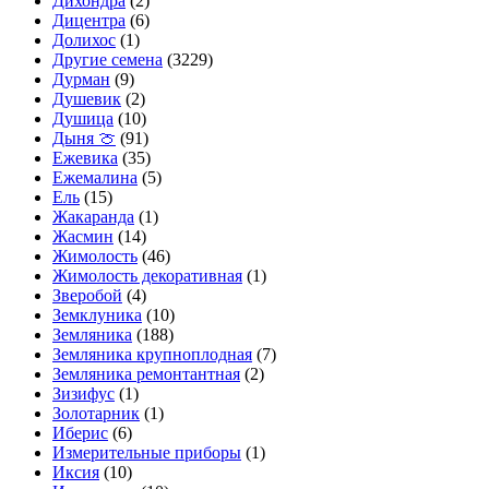
Дихондра
(2)
Дицентра
(6)
Долихос
(1)
Другие семена
(3229)
Дурман
(9)
Душевик
(2)
Душица
(10)
Дыня 🍈
(91)
Ежевика
(35)
Ежемалина
(5)
Ель
(15)
Жакаранда
(1)
Жасмин
(14)
Жимолость
(46)
Жимолость декоративная
(1)
Зверобой
(4)
Земклуника
(10)
Земляника
(188)
Земляника крупноплодная
(7)
Земляника ремонтантная
(2)
Зизифус
(1)
Золотарник
(1)
Иберис
(6)
Измерительные приборы
(1)
Иксия
(10)