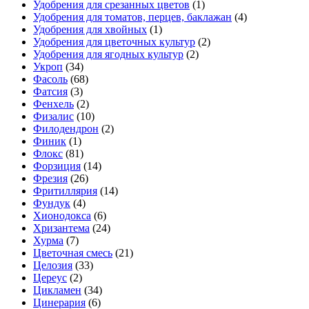
Удобрения для срезанных цветов
(1)
Удобрения для томатов, перцев, баклажан
(4)
Удобрения для хвойных
(1)
Удобрения для цветочных культур
(2)
Удобрения для ягодных культур
(2)
Укроп
(34)
Фасоль
(68)
Фатсия
(3)
Фенхель
(2)
Физалис
(10)
Филодендрон
(2)
Финик
(1)
Флокс
(81)
Форзиция
(14)
Фрезия
(26)
Фритиллярия
(14)
Фундук
(4)
Хионодокса
(6)
Хризантема
(24)
Хурма
(7)
Цветочная смесь
(21)
Целозия
(33)
Цереус
(2)
Цикламен
(34)
Цинерария
(6)