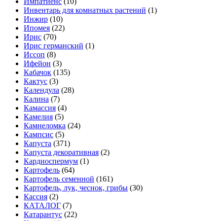
Импатиенс
(10)
Инвентарь для комнатных растений
(1)
Инжир
(10)
Ипомея
(22)
Ирис
(70)
Ирис германский
(1)
Иссоп
(8)
Ифейон
(3)
Кабачок
(135)
Кактус
(3)
Календула
(28)
Калина
(7)
Камассия
(4)
Камелия
(5)
Камнеломка
(24)
Кампсис
(5)
Капуста
(371)
Капуста декоративная
(2)
Кардиоспермум
(1)
Картофель
(64)
Картофель семенной
(161)
Картофель, лук, чеснок, грибы
(30)
Кассия
(2)
КАТАЛОГ
(7)
Катарантус
(22)