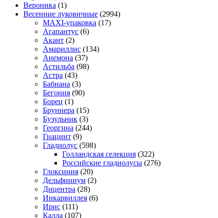
Вероника
(1)
Весенние луковичные
(2994)
MAXI-упаковка
(17)
Агапантус
(6)
Акант
(2)
Амариллис
(134)
Анемона
(37)
Астильба
(98)
Астра
(43)
Бабиана
(3)
Бегония
(90)
Борец
(1)
Бруннера
(15)
Бузульник
(3)
Георгина
(244)
Гиацинт
(9)
Гладиолус
(598)
Голландская селекция
(322)
Российские гладиолусы
(276)
Глоксиния
(20)
Дельфиниум
(2)
Дицентра
(28)
Инкарвиллея
(6)
Ирис
(111)
Калла
(107)