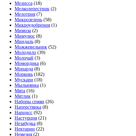
Мелисса
(18)
Мелколепестник
(2)
Мелотрия
(7)
Микрозелень
(58)
Микроудобрения
(1)
Мимоза
(2)
Мимулюс
(8)
Миндаль
(8)
Можжевельник
(52)
Молодило
(39)
Молочай
(3)
Момордика
(6)
Монарда
(8)
Морковь
(182)
Мускари
(18)
Мыльнянка
(1)
Мята
(16)
Мятлик
(1)
Наборы семян
(26)
Наперстянка
(8)
Нарцисс
(92)
Настурция
(21)
Незабудка
(8)
Нектарин
(22)
Немезия
(2)