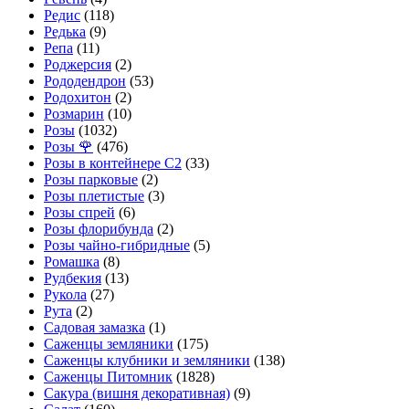
Редис
(118)
Редька
(9)
Репа
(11)
Роджерсия
(2)
Рододендрон
(53)
Родохитон
(2)
Розмарин
(10)
Розы
(1032)
Розы 🌹
(476)
Розы в контейнере С2
(33)
Розы парковые
(2)
Розы плетистые
(3)
Розы спрей
(6)
Розы флорибунда
(2)
Розы чайно-гибридные
(5)
Ромашка
(8)
Рудбекия
(13)
Рукола
(27)
Рута
(2)
Садовая замазка
(1)
Саженцы земляники
(175)
Саженцы клубники и земляники
(138)
Саженцы Питомник
(1828)
Сакура (вишня декоративная)
(9)