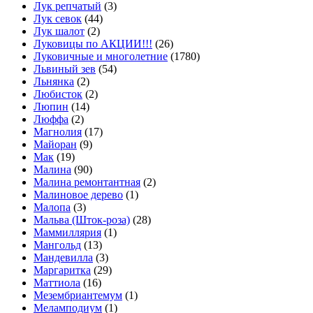
Лук репчатый
(3)
Лук севок
(44)
Лук шалот
(2)
Луковицы по АКЦИИ!!!
(26)
Луковичные и многолетние
(1780)
Львиный зев
(54)
Льнянка
(2)
Любисток
(2)
Люпин
(14)
Люффа
(2)
Магнолия
(17)
Майоран
(9)
Мак
(19)
Малина
(90)
Малина ремонтантная
(2)
Малиновое дерево
(1)
Малопа
(3)
Мальва (Шток-роза)
(28)
Маммиллярия
(1)
Мангольд
(13)
Мандевилла
(3)
Маргаритка
(29)
Маттиола
(16)
Мезембриантемум
(1)
Меламподиум
(1)