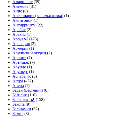
Амариллис
(39)
Анемона
(31)
Анис
(6)
Антеннария (кошачья лапка)
(1)
Антигонон
(1)
Антирринум
(22)
Арабис
(2)
Арахис
(1)
Арбуз 🍉
(175)
Аренария
(2)
Армерия
(1)
Армянский огурец
(2)
Арония
(7)
Артишок
(7)
Арундо
(1)
Арункус
(1)
Аспарагус
(5)
Астра
(432)
Ацена
(1)
Бадан (Бергения)
(6)
Базилик
(110)
Баклажан 🍆
(158)
Бакопа
(9)
Бальзамин
(62)
Бамия
(8)