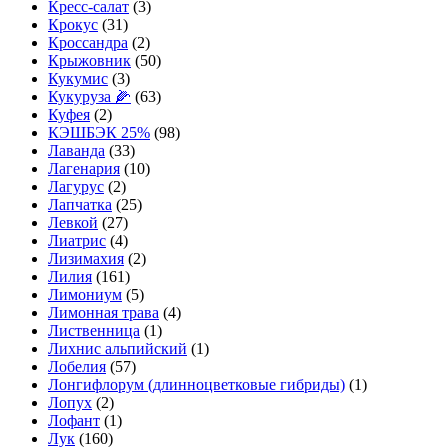
Кресс-салат
(3)
Крокус
(31)
Кроссандра
(2)
Крыжовник
(50)
Кукумис
(3)
Кукуруза 🌽
(63)
Куфея
(2)
КЭШБЭК 25%
(98)
Лаванда
(33)
Лагенария
(10)
Лагурус
(2)
Лапчатка
(25)
Левкой
(27)
Лиатрис
(4)
Лизимахия
(2)
Лилия
(161)
Лимониум
(5)
Лимонная трава
(4)
Лиственница
(1)
Лихнис альпийский
(1)
Лобелия
(57)
Лонгифлорум (длинноцветковые гибриды)
(1)
Лопух
(2)
Лофант
(1)
Лук
(160)