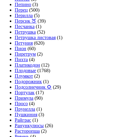
Пепино
(3)
Перец
(500)
Перилла
(5)
Персик 🍑
(39)
Песчанка
(1)
Петрушка
(52)
Петрушка листовая
(1)
Петуния
(620)
Пион
(60)
Пиретрум
(2)
Пихта
(4)
Платикодон
(12)
Плодовые
(1768)
Плумкот
(2)
Подорожник
(1)
Подсолнечник 🌻
(29)
Портулак
(17)
Примула
(90)
Просо
(4)
Прунелла
(1)
Пушкиния
(3)
Райграс
(1)
Ранункулюсы
(26)
Расторопша
(2)
Ревень
(4)