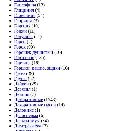
Гипсофила
(13)
Глициния
(4)
Глоксиния
(54)
Глориоза
(3)
Годеция
(10)
Годжи
(11)
Голубика
(51)
Горец
(2)
Горох
(90)
Горошек душистый
(16)
Гортензия
(135)
Горчица
(18)
Горшки, кашпо, ящики
(16)
Гранат
(9)
Груша
(52)
Дайкон
(29)
Девясил
(1)
Дейция
(7)
Декоративные
(1543)
Декоративные смеси
(14)
Делоникс
(1)
Делосперма
(6)
Дельфиниум
(34)
Диморфотека
(3)