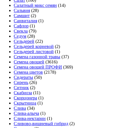
Салат
(160)
Салатный микс семян
(14)
Сальвия
(28)
Самшит
(2)
Санвиталия
(1)
Сафлор
(1)
Свекла
(79)
Седум
(28)
Сельдерей
(22)
Сельдерей корневой
(2)
Сельдерей листовой
(1)
Семена газонной травы
(37)
Семена овощей
(3616)
Семена овощей ПРОФИ
(369)
Семена цветов
(2178)
Сидераты
(50)
Сирень
(26)
Ситник
(2)
Скабиоза
(11)
Скорцонера
(1)
Скрытница
(1)
Слива
(34)
Слива-алыча
(1)
Слива-нектарин
(1)
Сливово-вишневый гибрид
(2)