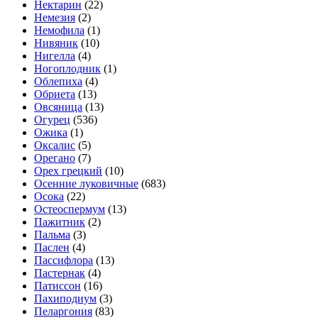
Нектарин
(22)
Немезия
(2)
Немофила
(1)
Нивяник
(10)
Нигелла
(4)
Ногоплодник
(1)
Облепиха
(4)
Обриета
(13)
Овсяница
(13)
Огурец
(536)
Ожика
(1)
Оксалис
(5)
Орегано
(7)
Орех грецкий
(10)
Осенние луковичные
(683)
Осока
(22)
Остеоспермум
(13)
Пажитник
(2)
Пальма
(3)
Паслен
(4)
Пассифлора
(13)
Пастернак
(4)
Патиссон
(16)
Пахиподиум
(3)
Пеларгония
(83)