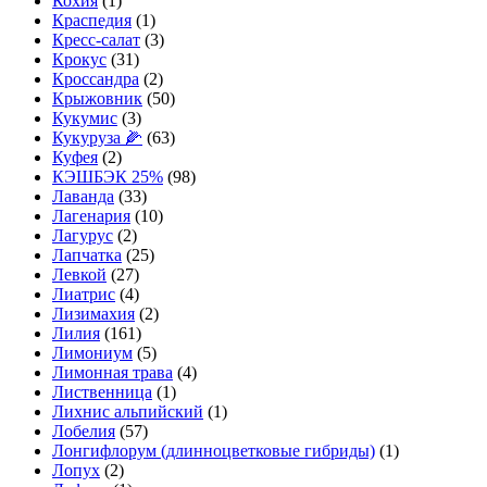
Кохия
(1)
Краспедия
(1)
Кресс-салат
(3)
Крокус
(31)
Кроссандра
(2)
Крыжовник
(50)
Кукумис
(3)
Кукуруза 🌽
(63)
Куфея
(2)
КЭШБЭК 25%
(98)
Лаванда
(33)
Лагенария
(10)
Лагурус
(2)
Лапчатка
(25)
Левкой
(27)
Лиатрис
(4)
Лизимахия
(2)
Лилия
(161)
Лимониум
(5)
Лимонная трава
(4)
Лиственница
(1)
Лихнис альпийский
(1)
Лобелия
(57)
Лонгифлорум (длинноцветковые гибриды)
(1)
Лопух
(2)