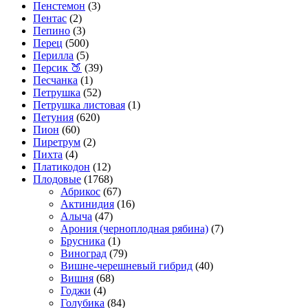
Пенстемон
(3)
Пентас
(2)
Пепино
(3)
Перец
(500)
Перилла
(5)
Персик 🍑
(39)
Песчанка
(1)
Петрушка
(52)
Петрушка листовая
(1)
Петуния
(620)
Пион
(60)
Пиретрум
(2)
Пихта
(4)
Платикодон
(12)
Плодовые
(1768)
Абрикос
(67)
Актинидия
(16)
Алыча
(47)
Арония (черноплодная рябина)
(7)
Брусника
(1)
Виноград
(79)
Вишне-черешневый гибрид
(40)
Вишня
(68)
Годжи
(4)
Голубика
(84)