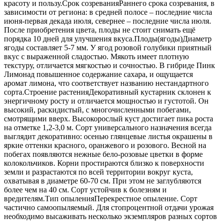
красоту и пользу.Срок созреванияРаннего срока созревания, в
зависимости от региона: в средней полосе – последние числа
июня-первая декада июля, севернее – последние числа июля.
После приобретения цвета, плоды не стоит снимать ещё
порядка 10 дней для улучшения вкуса.Плоды(ягоды)Диаметр
ягоды составляет 5-7 мм. У ягод розовой голубики приятный
вкус с выраженной сладостью. Мякоть имеет плотную
текстуру, отличается мягкостью и сочностью. В гибриде Пинк
Лимонад повышенное содержание сахара, и ощущается
аромат лимона, что соответствует названию нестандартного
сорта.Строение растенияДекоративный кустарник склонен к
энергичному росту и отличается мощностью и густотой. Он
высокий, раскидистый, с многочисленными побегами,
смотрящими вверх. Высокорослый куст достигает пика роста
на отметке 1,2-3,0 м. Сорт универсального назначения всегда
выглядит декоративно: осенью глянцевые листья окрашены в
яркие оттенки красного, оранжевого и розового. Весной на
побегах появляются нежные бело-розовые цветки в форме
колокольчиков. Корни простираются близко к поверхности
земли и разрастаются по всей территории вокруг куста,
охватывая в диаметре 60-70 см. При этом не заглубляются
более чем на 40 см. Сорт устойчив к болезням и
вредителям.Тип опыленияПерекрестное опыление. Сорт
частично самоопыляемый. Для стопроцентной отдачи урожая
необходимо высаживать несколько экземпляров разных сортов