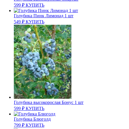
599
₽
КУПИТЬ
Голубика Пинк Лимонад 1 шт
549
₽
КУПИТЬ
Голубика высокорослая Бонус 1 шт
599
₽
КУПИТЬ
Голубика Блюголд
799
₽
КУПИТЬ