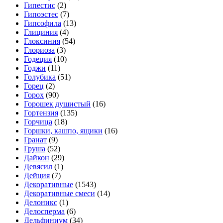
Гипестис
(2)
Гипоэстес
(7)
Гипсофила
(13)
Глициния
(4)
Глоксиния
(54)
Глориоза
(3)
Годеция
(10)
Годжи
(11)
Голубика
(51)
Горец
(2)
Горох
(90)
Горошек душистый
(16)
Гортензия
(135)
Горчица
(18)
Горшки, кашпо, ящики
(16)
Гранат
(9)
Груша
(52)
Дайкон
(29)
Девясил
(1)
Дейция
(7)
Декоративные
(1543)
Декоративные смеси
(14)
Делоникс
(1)
Делосперма
(6)
Дельфиниум
(34)