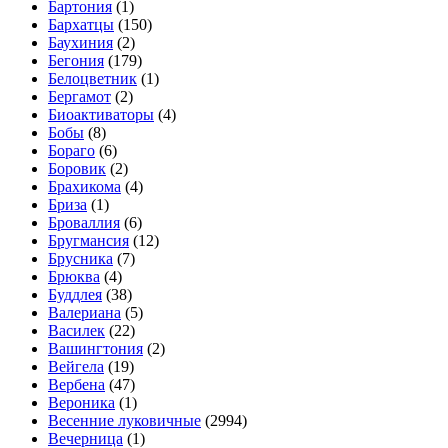
Бартония
(1)
Бархатцы
(150)
Баухиния
(2)
Бегония
(179)
Белоцветник
(1)
Бергамот
(2)
Биоактиваторы
(4)
Бобы
(8)
Бораго
(6)
Боровик
(2)
Брахикома
(4)
Бриза
(1)
Броваллия
(6)
Бругмансия
(12)
Брусника
(7)
Брюква
(4)
Буддлея
(38)
Валериана
(5)
Василек
(22)
Вашингтония
(2)
Вейгела
(19)
Вербена
(47)
Вероника
(1)
Весенние луковичные
(2994)
Вечерница
(1)