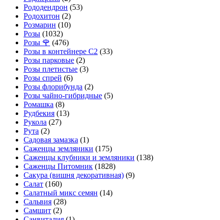
Рододендрон
(53)
Родохитон
(2)
Розмарин
(10)
Розы
(1032)
Розы 🌹
(476)
Розы в контейнере С2
(33)
Розы парковые
(2)
Розы плетистые
(3)
Розы спрей
(6)
Розы флорибунда
(2)
Розы чайно-гибридные
(5)
Ромашка
(8)
Рудбекия
(13)
Рукола
(27)
Рута
(2)
Садовая замазка
(1)
Саженцы земляники
(175)
Саженцы клубники и земляники
(138)
Саженцы Питомник
(1828)
Сакура (вишня декоративная)
(9)
Салат
(160)
Салатный микс семян
(14)
Сальвия
(28)
Самшит
(2)
Санвиталия
(1)