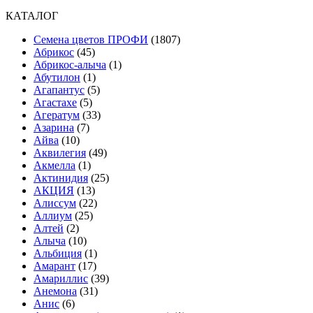
КАТАЛОГ
Cемена цветов ПРОФИ
(1807)
Абрикос
(45)
Абрикос-алыча
(1)
Абутилон
(1)
Агапантус
(5)
Агастахе
(5)
Агератум
(33)
Азарина
(7)
Айва
(10)
Аквилегия
(49)
Акмелла
(1)
Актинидия
(25)
АКЦИЯ
(13)
Алиссум
(22)
Аллиум
(25)
Алтей
(2)
Алыча
(10)
Альбиция
(1)
Амарант
(17)
Амариллис
(39)
Анемона
(31)
Анис
(6)