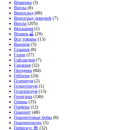
Вешенка
(3)
Вигна
(8)
Виноград
(88)
Виноград девичий
(7)
Виола
(205)
Вискария
(1)
Вишня 🍒
(29)
Все товары
(13)
Вьюнок
(5)
Газания
(8)
Газон
(27)
Гайлардия
(7)
Гацания
(32)
Гвоздика
(84)
Гейхера
(24)
Гелениум
(2)
Гелиптерум
(1)
Гелихризум
(13)
Георгина
(146)
Герань
(35)
Гербера
(12)
Гиацинт
(48)
Гиацинтовые бобы
(8)
Гиацинтоидес
(5)
Гибискус 🌺
(32)