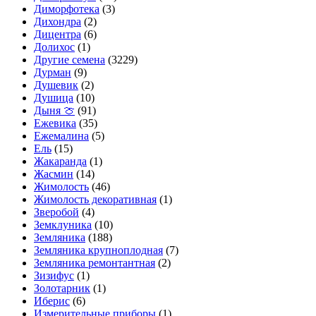
Диморфотека
(3)
Дихондра
(2)
Дицентра
(6)
Долихос
(1)
Другие семена
(3229)
Дурман
(9)
Душевик
(2)
Душица
(10)
Дыня 🍈
(91)
Ежевика
(35)
Ежемалина
(5)
Ель
(15)
Жакаранда
(1)
Жасмин
(14)
Жимолость
(46)
Жимолость декоративная
(1)
Зверобой
(4)
Земклуника
(10)
Земляника
(188)
Земляника крупноплодная
(7)
Земляника ремонтантная
(2)
Зизифус
(1)
Золотарник
(1)
Иберис
(6)
Измерительные приборы
(1)