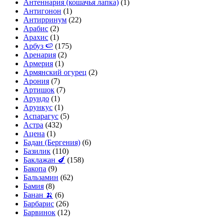
Антеннария (кошачья лапка)
(1)
Антигонон
(1)
Антирринум
(22)
Арабис
(2)
Арахис
(1)
Арбуз 🍉
(175)
Аренария
(2)
Армерия
(1)
Армянский огурец
(2)
Арония
(7)
Артишок
(7)
Арундо
(1)
Арункус
(1)
Аспарагус
(5)
Астра
(432)
Ацена
(1)
Бадан (Бергения)
(6)
Базилик
(110)
Баклажан 🍆
(158)
Бакопа
(9)
Бальзамин
(62)
Бамия
(8)
Банан 🍌
(6)
Барбарис
(26)
Барвинок
(12)