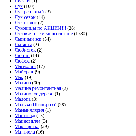
Лофант
(1)
Лук
(160)
Лук репчатый
(3)
Лук севок
(44)
Лук шалот
(2)
Луковицы по АКЦИИ!!!
(26)
Луковичные и многолетние
(1780)
Львиный зев
(54)
Льнянка
(2)
Любисток
(2)
Люпин
(14)
Люффа
(2)
Магнолия
(17)
Майоран
(9)
Мак
(19)
Малина
(90)
Малина ремонтантная
(2)
Малиновое дерево
(1)
Малопа
(3)
Мальва (Шток-роза)
(28)
Маммиллярия
(1)
Мангольд
(13)
Мандевилла
(3)
Маргаритка
(29)
Маттиола
(16)