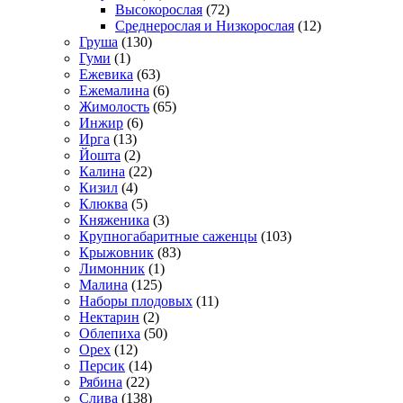
Высокорослая
(72)
Среднерослая и Низкорослая
(12)
Груша
(130)
Гуми
(1)
Ежевика
(63)
Ежемалина
(6)
Жимолость
(65)
Инжир
(6)
Ирга
(13)
Йошта
(2)
Калина
(22)
Кизил
(4)
Клюква
(5)
Княженика
(3)
Крупногабаритные саженцы
(103)
Крыжовник
(83)
Лимонник
(1)
Малина
(125)
Наборы плодовых
(11)
Нектарин
(2)
Облепиха
(50)
Орех
(12)
Персик
(14)
Рябина
(22)
Слива
(138)