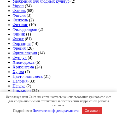
Удобрения для ягодных культур
(2)
Укроп
(34)
Фасоль
(68)
Фатсия
(3)
Фенхель
(2)
Физалис
(10)
Филодендрон
(2)
Финик
(1)
Флокс
(81)
Форзиция
(14)
Фрезия
(26)
Фритиллярия
(14)
Фундук
(4)
Хионодокса
(6)
Хризантема
(24)
Хурма
(7)
Цветочная смесь
(21)
Целозия
(33)
Цереус
(2)
Цикламен
(34)
Цинерария
(6)
Используя наш Сайт, вы соглашаетесь на использование файлов cookies
Цинния
(73)
для сбора анонимной статистики и обеспечения корректной работы
Циперус
(2)
сервиса.
Чабер
(5)
Подробнее в
Политике конфиденциальности
.
Согласен
Черевишня (дюк)
(3)