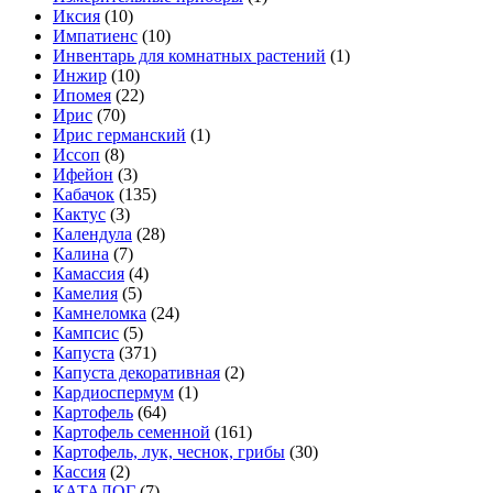
Иксия
(10)
Импатиенс
(10)
Инвентарь для комнатных растений
(1)
Инжир
(10)
Ипомея
(22)
Ирис
(70)
Ирис германский
(1)
Иссоп
(8)
Ифейон
(3)
Кабачок
(135)
Кактус
(3)
Календула
(28)
Калина
(7)
Камассия
(4)
Камелия
(5)
Камнеломка
(24)
Кампсис
(5)
Капуста
(371)
Капуста декоративная
(2)
Кардиоспермум
(1)
Картофель
(64)
Картофель семенной
(161)
Картофель, лук, чеснок, грибы
(30)
Кассия
(2)
КАТАЛОГ
(7)