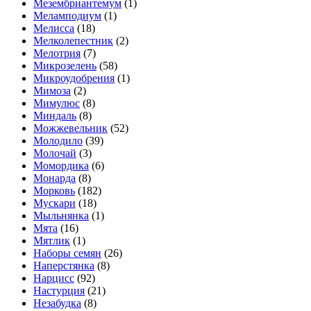
Мезембриантемум
(1)
Меламподиум
(1)
Мелисса
(18)
Мелколепестник
(2)
Мелотрия
(7)
Микрозелень
(58)
Микроудобрения
(1)
Мимоза
(2)
Мимулюс
(8)
Миндаль
(8)
Можжевельник
(52)
Молодило
(39)
Молочай
(3)
Момордика
(6)
Монарда
(8)
Морковь
(182)
Мускари
(18)
Мыльнянка
(1)
Мята
(16)
Мятлик
(1)
Наборы семян
(26)
Наперстянка
(8)
Нарцисс
(92)
Настурция
(21)
Незабудка
(8)