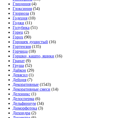
Глициния
(4)
Глоксиния
(54)
Глориоза
(3)
Годеция
(10)
Годжи
(11)
Голубика
(51)
Горец
(2)
Горох
(90)
Горошек душистый
(16)
Гортензия
(135)
Горчица
(18)
Горшки, кашпо, ящики
(16)
Гранат
(9)
Груша
(52)
Дайкон
(29)
Девясил
(1)
Дейция
(7)
Декоративные
(1543)
Декоративные смеси
(14)
Делоникс
(1)
Делосперма
(6)
Дельфиниум
(34)
Диморфотека
(3)
Дихондра
(2)
Дицентра
(6)