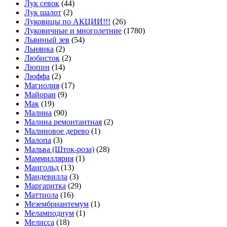
Лук севок
(44)
Лук шалот
(2)
Луковицы по АКЦИИ!!!
(26)
Луковичные и многолетние
(1780)
Львиный зев
(54)
Льнянка
(2)
Любисток
(2)
Люпин
(14)
Люффа
(2)
Магнолия
(17)
Майоран
(9)
Мак
(19)
Малина
(90)
Малина ремонтантная
(2)
Малиновое дерево
(1)
Малопа
(3)
Мальва (Шток-роза)
(28)
Маммиллярия
(1)
Мангольд
(13)
Мандевилла
(3)
Маргаритка
(29)
Маттиола
(16)
Мезембриантемум
(1)
Меламподиум
(1)
Мелисса
(18)