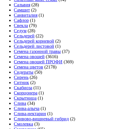
Сальвия
(28)
Самшит
(2)
Санвиталия
(1)
Сафлор
(1)
Свекла
(79)
Седум
(28)
Сельдерей
(22)
Сельдерей корневой
(2)
Сельдерей листовой
(1)
Семена газонной травы
(37)
Семена овощей
(3616)
Семена овощей ПРОФИ
(369)
Семена цветов
(2178)
Сидераты
(50)
Сирень
(26)
Ситник
(2)
Скабиоза
(11)
Скорцонера
(1)
Скрытница
(1)
Слива
(34)
Слива-алыча
(1)
Слива-нектарин
(1)
Сливово-вишневый гибрид
(2)
Смолевка
(3)