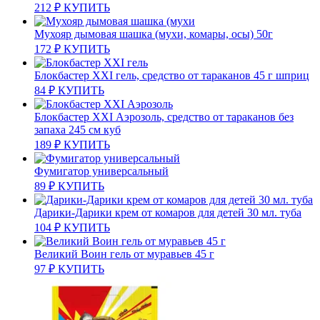
212
₽
КУПИТЬ
Мухояр дымовая шашка (мухи, комары, осы) 50г
172
₽
КУПИТЬ
Блокбастер XXI гель, средство от тараканов 45 г шприц
84
₽
КУПИТЬ
Блокбастер XXI Аэрозоль, средство от тараканов без
запаха 245 см куб
189
₽
КУПИТЬ
Фумигатор универсальный
89
₽
КУПИТЬ
Дарики-Дарики крем от комаров для детей 30 мл. туба
104
₽
КУПИТЬ
Великий Воин гель от муравьев 45 г
97
₽
КУПИТЬ