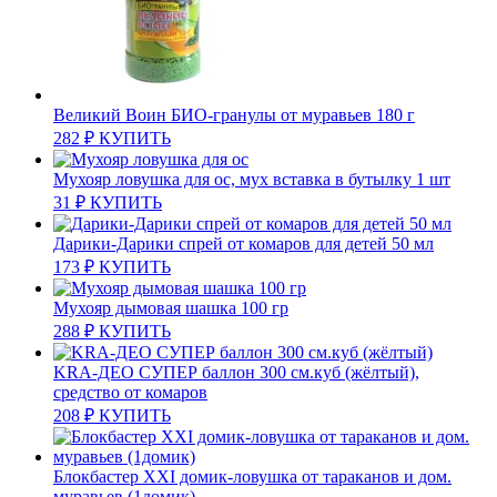
Великий Воин БИО-гранулы от муравьев 180 г
282
₽
КУПИТЬ
Мухояр ловушка для ос, мух вставка в бутылку 1 шт
31
₽
КУПИТЬ
Дарики-Дарики спрей от комаров для детей 50 мл
173
₽
КУПИТЬ
Мухояр дымовая шашка 100 гр
288
₽
КУПИТЬ
KRA-ДЕО СУПЕР баллон 300 см.куб (жёлтый),
средство от комаров
208
₽
КУПИТЬ
Блокбастер XXI домик-ловушка от тараканов и дом.
муравьев (1домик)