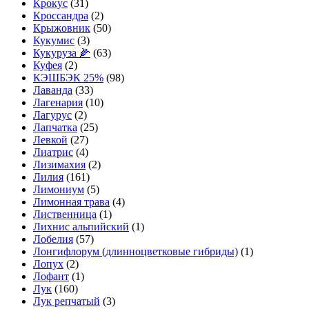
Крокус
(31)
Кроссандра
(2)
Крыжовник
(50)
Кукумис
(3)
Кукуруза 🌽
(63)
Куфея
(2)
КЭШБЭК 25%
(98)
Лаванда
(33)
Лагенария
(10)
Лагурус
(2)
Лапчатка
(25)
Левкой
(27)
Лиатрис
(4)
Лизимахия
(2)
Лилия
(161)
Лимониум
(5)
Лимонная трава
(4)
Лиственница
(1)
Лихнис альпийский
(1)
Лобелия
(57)
Лонгифлорум (длинноцветковые гибриды)
(1)
Лопух
(2)
Лофант
(1)
Лук
(160)
Лук репчатый
(3)