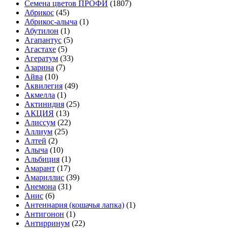
Cемена цветов ПРОФИ
(1807)
Абрикос
(45)
Абрикос-алыча
(1)
Абутилон
(1)
Агапантус
(5)
Агастахе
(5)
Агератум
(33)
Азарина
(7)
Айва
(10)
Аквилегия
(49)
Акмелла
(1)
Актинидия
(25)
АКЦИЯ
(13)
Алиссум
(22)
Аллиум
(25)
Алтей
(2)
Алыча
(10)
Альбиция
(1)
Амарант
(17)
Амариллис
(39)
Анемона
(31)
Анис
(6)
Антеннария (кошачья лапка)
(1)
Антигонон
(1)
Антирринум
(22)