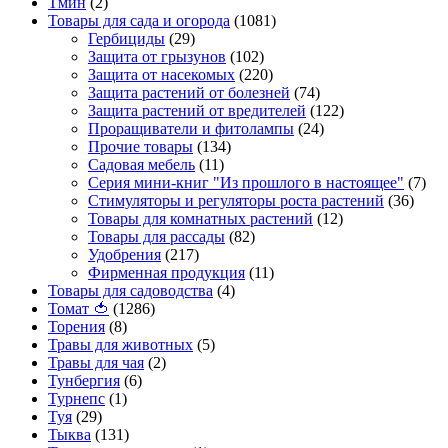
Тмин
(2)
Товары для сада и огорода
(1081)
Гербициды
(29)
Защита от грызунов
(102)
Защита от насекомых
(220)
Защита растений от болезней
(74)
Защита растений от вредителей
(122)
Проращиватели и фитолампы
(24)
Прочие товары
(134)
Садовая мебель
(11)
Серия мини-книг "Из прошлого в настоящее"
(7)
Стимуляторы и регуляторы роста растений
(36)
Товары для комнатных растений
(12)
Товары для рассады
(82)
Удобрения
(217)
Фирменная продукция
(11)
Товары для садоводства
(4)
Томат 🍅
(1286)
Торения
(8)
Травы для животных
(5)
Травы для чая
(2)
Тунбергия
(6)
Турнепс
(1)
Туя
(29)
Тыква
(131)