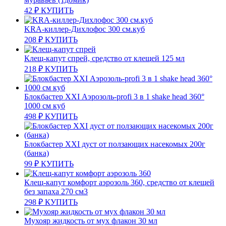
42
₽
КУПИТЬ
KRA-киллер-Дихлофос 300 см.куб
208
₽
КУПИТЬ
Клещ-капут спрей, средство от клещей 125 мл
218
₽
КУПИТЬ
Блокбастер XXI Аэрозоль-profi 3 в 1 shake head 360°
1000 см куб
498
₽
КУПИТЬ
Блокбастер XXI дуст от ползающих насекомых 200г
(банка)
99
₽
КУПИТЬ
Клещ-капут комфорт аэрозоль 360, средство от клещей
без запаха 270 см3
298
₽
КУПИТЬ
Мухояр жидкость от мух флакон 30 мл