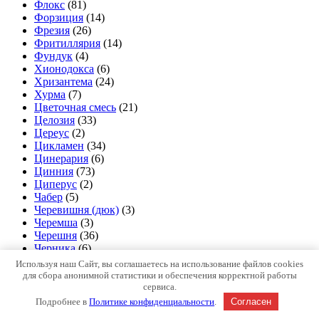
Флокс
(81)
Форзиция
(14)
Фрезия
(26)
Фритиллярия
(14)
Фундук
(4)
Хионодокса
(6)
Хризантема
(24)
Хурма
(7)
Цветочная смесь
(21)
Целозия
(33)
Цереус
(2)
Цикламен
(34)
Цинерария
(6)
Цинния
(73)
Циперус
(2)
Чабер
(5)
Черевишня (дюк)
(3)
Черемша
(3)
Черешня
(36)
Черника
(6)
Чеснок и Лук озимые
(43)
Используя наш Сайт, вы соглашаетесь на использование файлов cookies
Чубушник
(5)
для сбора анонимной статистики и обеспечения корректной работы
Шалфей
(16)
сервиса.
Шарафуга
(2)
Подробнее в
Политике конфиденциальности
.
Согласен
Шелковица
(4)