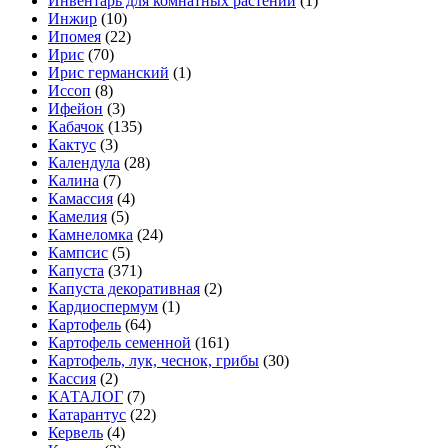
Инвентарь для комнатных растений
(1)
Инжир
(10)
Ипомея
(22)
Ирис
(70)
Ирис германский
(1)
Иссоп
(8)
Ифейон
(3)
Кабачок
(135)
Кактус
(3)
Календула
(28)
Калина
(7)
Камассия
(4)
Камелия
(5)
Камнеломка
(24)
Кампсис
(5)
Капуста
(371)
Капуста декоративная
(2)
Кардиоспермум
(1)
Картофель
(64)
Картофель семенной
(161)
Картофель, лук, чеснок, грибы
(30)
Кассия
(2)
КАТАЛОГ
(7)
Катарантус
(22)
Кервель
(4)