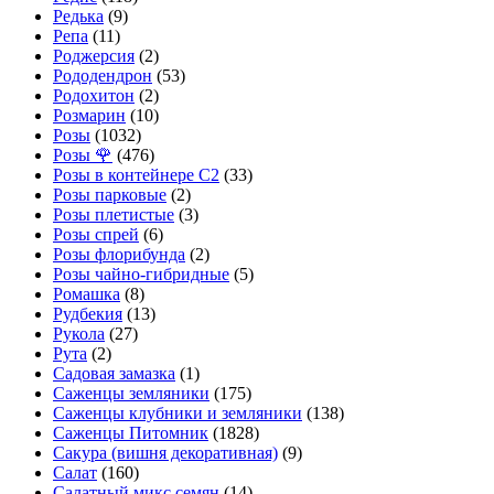
Редька
(9)
Репа
(11)
Роджерсия
(2)
Рододендрон
(53)
Родохитон
(2)
Розмарин
(10)
Розы
(1032)
Розы 🌹
(476)
Розы в контейнере С2
(33)
Розы парковые
(2)
Розы плетистые
(3)
Розы спрей
(6)
Розы флорибунда
(2)
Розы чайно-гибридные
(5)
Ромашка
(8)
Рудбекия
(13)
Рукола
(27)
Рута
(2)
Садовая замазка
(1)
Саженцы земляники
(175)
Саженцы клубники и земляники
(138)
Саженцы Питомник
(1828)
Сакура (вишня декоративная)
(9)
Салат
(160)
Салатный микс семян
(14)