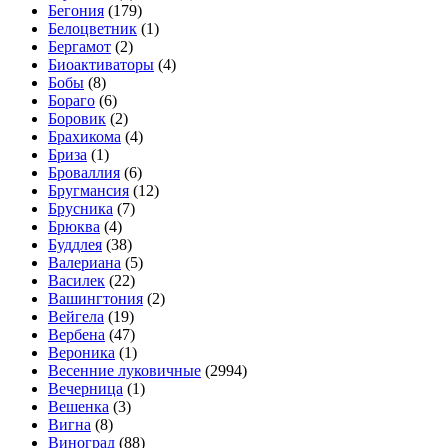
Бегония
(179)
Белоцветник
(1)
Бергамот
(2)
Биоактиваторы
(4)
Бобы
(8)
Бораго
(6)
Боровик
(2)
Брахикома
(4)
Бриза
(1)
Броваллия
(6)
Бругмансия
(12)
Брусника
(7)
Брюква
(4)
Буддлея
(38)
Валериана
(5)
Василек
(22)
Вашингтония
(2)
Вейгела
(19)
Вербена
(47)
Вероника
(1)
Весенние луковичные
(2994)
Вечерница
(1)
Вешенка
(3)
Вигна
(8)
Виноград
(88)