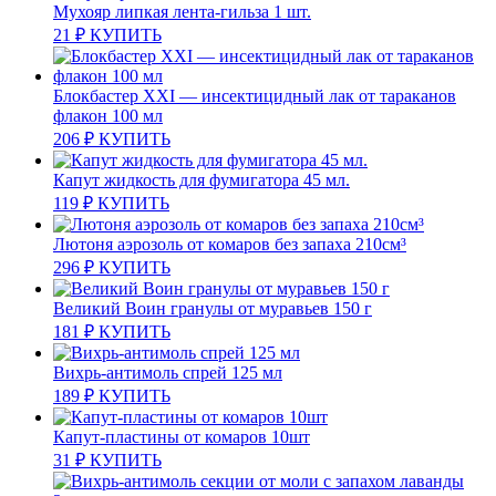
Мухояр липкая лента-гильза 1 шт.
21
₽
КУПИТЬ
Блокбастер XXI — инсектицидный лак от тараканов
флакон 100 мл
206
₽
КУПИТЬ
Капут жидкость для фумигатора 45 мл.
119
₽
КУПИТЬ
Лютоня аэрозоль от комаров без запаха 210см³
296
₽
КУПИТЬ
Великий Воин гранулы от муравьев 150 г
181
₽
КУПИТЬ
Вихрь-антимоль спрей 125 мл
189
₽
КУПИТЬ
Капут-пластины от комаров 10шт
31
₽
КУПИТЬ