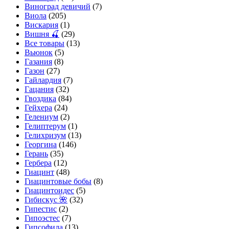
Виноград девичий
(7)
Виола
(205)
Вискария
(1)
Вишня 🍒
(29)
Все товары
(13)
Вьюнок
(5)
Газания
(8)
Газон
(27)
Гайлардия
(7)
Гацания
(32)
Гвоздика
(84)
Гейхера
(24)
Гелениум
(2)
Гелиптерум
(1)
Гелихризум
(13)
Георгина
(146)
Герань
(35)
Гербера
(12)
Гиацинт
(48)
Гиацинтовые бобы
(8)
Гиацинтоидес
(5)
Гибискус 🌺
(32)
Гипестис
(2)
Гипоэстес
(7)
Гипсофила
(13)