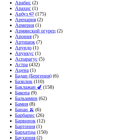
Арабис
(2)
Арахис
(1)
Арбуз 🍉
(175)
Аренария
(2)
Армерия
(1)
Армянский огурец
(2)
Арония
(7)
Артишок
(7)
Арундо
(1)
Арункус
(1)
Аспарагус
(5)
Астра
(432)
Ацена
(1)
Бадан (Бергения)
(6)
Базилик
(110)
Баклажан 🍆
(158)
Бакопа
(9)
Бальзамин
(62)
Бамия
(8)
Банан 🍌
(6)
Барбарис
(26)
Барвинок
(12)
Бартония
(1)
Бархатцы
(150)
Баухиния
(2)