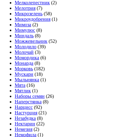
Мелколепестник
(2)
Мелотрия
(7)
Микрозелень
(58)
Микроудобрения
(1)
Мимоза
(2)
Мимулюс
(8)
Миндаль
(8)
Можжевельник
(52)
Молодило
(39)
Молочай
(3)
Момордика
(6)
Монарда
(8)
Морковь
(182)
Мускари
(18)
Мыльнянка
(1)
Мята
(16)
Мятлик
(1)
Наборы семян
(26)
Наперстянка
(8)
Нарцисс
(92)
Настурция
(21)
Незабудка
(8)
Нектарин
(22)
Немезия
(2)
Немофила
(1)