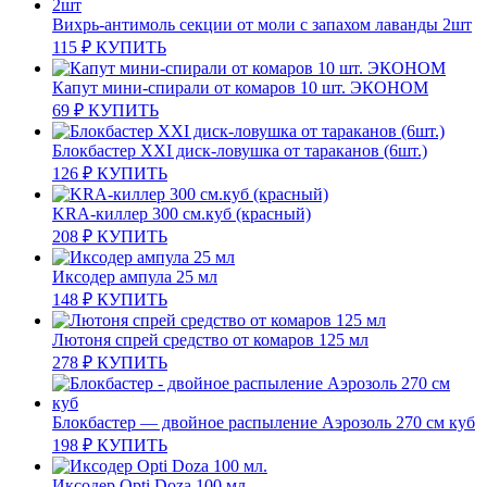
Вихрь-антимоль секции от моли с запахом лаванды 2шт
115
₽
КУПИТЬ
Капут мини-спирали от комаров 10 шт. ЭКОНОМ
69
₽
КУПИТЬ
Блокбастер XXI диск-ловушка от тараканов (6шт.)
126
₽
КУПИТЬ
KRA-киллер 300 см.куб (красный)
208
₽
КУПИТЬ
Иксодер ампула 25 мл
148
₽
КУПИТЬ
Лютоня спрей средство от комаров 125 мл
278
₽
КУПИТЬ
Блокбастер — двойное распыление Аэрозоль 270 см куб
198
₽
КУПИТЬ
Иксодер Opti Doza 100 мл.