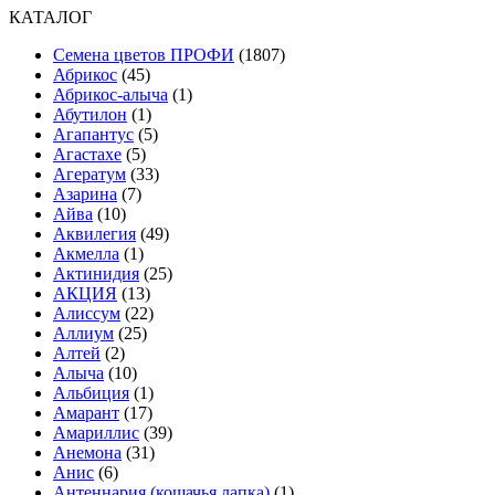
КАТАЛОГ
Cемена цветов ПРОФИ
(1807)
Абрикос
(45)
Абрикос-алыча
(1)
Абутилон
(1)
Агапантус
(5)
Агастахе
(5)
Агератум
(33)
Азарина
(7)
Айва
(10)
Аквилегия
(49)
Акмелла
(1)
Актинидия
(25)
АКЦИЯ
(13)
Алиссум
(22)
Аллиум
(25)
Алтей
(2)
Алыча
(10)
Альбиция
(1)
Амарант
(17)
Амариллис
(39)
Анемона
(31)
Анис
(6)
Антеннария (кошачья лапка)
(1)