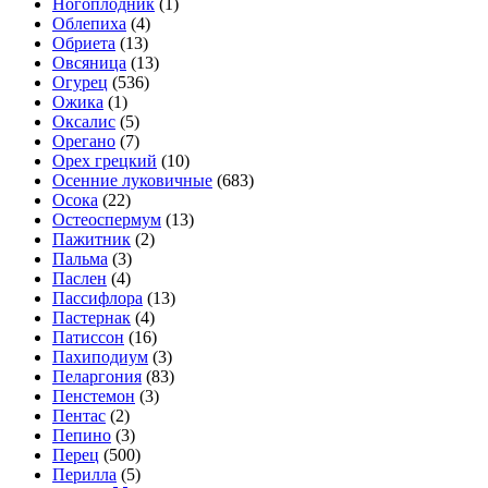
Ногоплодник
(1)
Облепиха
(4)
Обриета
(13)
Овсяница
(13)
Огурец
(536)
Ожика
(1)
Оксалис
(5)
Орегано
(7)
Орех грецкий
(10)
Осенние луковичные
(683)
Осока
(22)
Остеоспермум
(13)
Пажитник
(2)
Пальма
(3)
Паслен
(4)
Пассифлора
(13)
Пастернак
(4)
Патиссон
(16)
Пахиподиум
(3)
Пеларгония
(83)
Пенстемон
(3)
Пентас
(2)
Пепино
(3)
Перец
(500)
Перилла
(5)