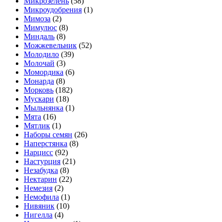
Микрозелень
(58)
Микроудобрения
(1)
Мимоза
(2)
Мимулюс
(8)
Миндаль
(8)
Можжевельник
(52)
Молодило
(39)
Молочай
(3)
Момордика
(6)
Монарда
(8)
Морковь
(182)
Мускари
(18)
Мыльнянка
(1)
Мята
(16)
Мятлик
(1)
Наборы семян
(26)
Наперстянка
(8)
Нарцисс
(92)
Настурция
(21)
Незабудка
(8)
Нектарин
(22)
Немезия
(2)
Немофила
(1)
Нивяник
(10)
Нигелла
(4)