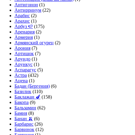
Антигонон
(1)
Антирринум
(22)
Арабис
(2)
Арахис
(1)
Арбуз 🍉
(175)
Аренария
(2)
Армерия
(1)
Армянский огурец
(2)
Арония
(7)
Артишок
(7)
Арундо
(1)
Арункус
(1)
Аспарагус
(5)
Астра
(432)
Ацена
(1)
Бадан (Бергения)
(6)
Базилик
(110)
Баклажан 🍆
(158)
Бакопа
(9)
Бальзамин
(62)
Бамия
(8)
Банан 🍌
(6)
Барбарис
(26)
Барвинок
(12)
Бартония
(1)