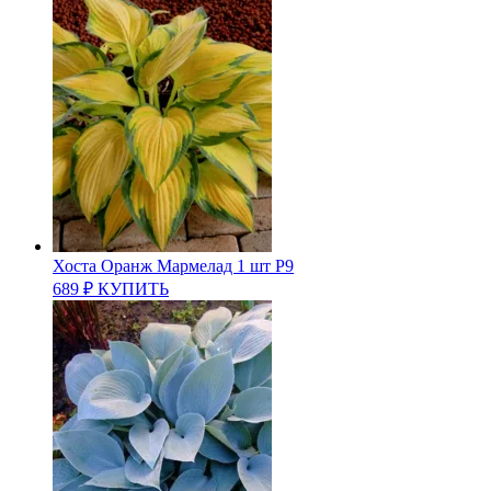
Хоста Оранж Мармелад 1 шт Р9
689
₽
КУПИТЬ