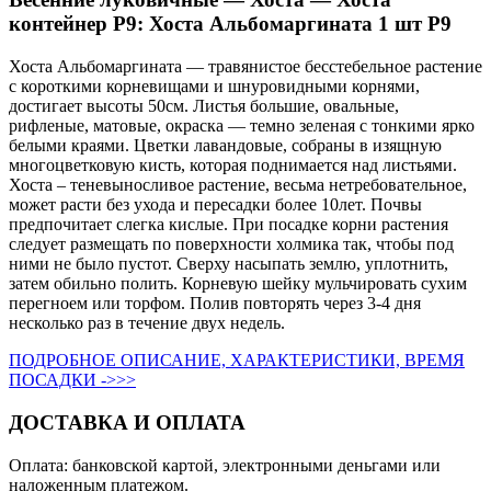
контейнер Р9: Хоста Альбомаргината 1 шт Р9
Хоста Альбомаргината — травянистое бесстебельное растение
с короткими корневищами и шнуровидными корнями,
достигает высоты 50см. Листья большие, овальные,
рифленые, матовые, окраска — темно зеленая с тонкими ярко
белыми краями. Цветки лавандовые, собраны в изящную
многоцветковую кисть, которая поднимается над листьями.
Хоста – теневыносливое растение, весьма нетребовательное,
может расти без ухода и пересадки более 10лет. Почвы
предпочитает слегка кислые. При посадке корни растения
следует размещать по поверхности холмика так, чтобы под
ними не было пустот. Сверху насыпать землю, уплотнить,
затем обильно полить. Корневую шейку мульчировать сухим
перегноем или торфом. Полив повторять через 3-4 дня
несколько раз в течение двух недель.
ПОДРОБНОЕ ОПИСАНИЕ, ХАРАКТЕРИСТИКИ, ВРЕМЯ
ПОСАДКИ ->>>
ДОСТАВКА И ОПЛАТА
Оплата: банковской картой, электронными деньгами или
наложенным платежом.