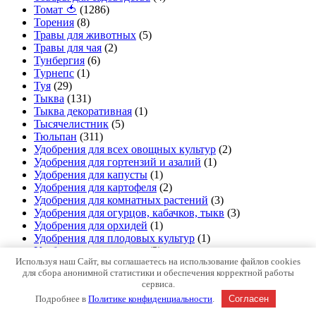
Томат 🍅
(1286)
Торения
(8)
Травы для животных
(5)
Травы для чая
(2)
Тунбергия
(6)
Турнепс
(1)
Туя
(29)
Тыква
(131)
Тыква декоративная
(1)
Тысячелистник
(5)
Тюльпан
(311)
Удобрения для всех овощных культур
(2)
Удобрения для гортензий и азалий
(1)
Удобрения для капусты
(1)
Удобрения для картофеля
(2)
Удобрения для комнатных растений
(3)
Удобрения для огурцов, кабачков, тыкв
(3)
Удобрения для орхидей
(1)
Удобрения для плодовых культур
(1)
Удобрения для рассады
(3)
Используя наш Сайт, вы соглашаетесь на использование файлов cookies
Удобрения для роз
(3)
для сбора анонимной статистики и обеспечения корректной работы
Удобрения для срезанных цветов
(1)
сервиса.
Удобрения для томатов, перцев, баклажан
(4)
Подробнее в
Политике конфиденциальности
.
Согласен
Удобрения для хвойных
(1)
Удобрения для цветочных культур
(2)