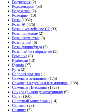
Роджерсия
(2)
Рододендрон
(53)
Родохитон
(2)
Розмарин
(10)
Розы
(1032)
Розы 🌹
(476)
Розы в контейнере С2
(33)
Розы парковые
(2)
Розы плетистые
(3)
Розы спрей
(6)
Розы флорибунда
(2)
Розы чайно-гибридные
(5)
Ромашка
(8)
Рудбекия
(13)
Рукола
(27)
Рута
(2)
Садовая замазка
(1)
Саженцы земляники
(175)
Саженцы клубники и земляники
(138)
Саженцы Питомник
(1828)
Сакура (вишня декоративная)
(9)
Салат
(160)
Салатный микс семян
(14)
Сальвия
(28)
Самшит
(2)