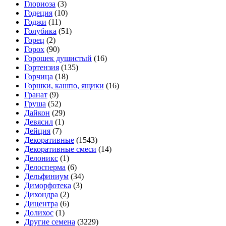
Глориоза
(3)
Годеция
(10)
Годжи
(11)
Голубика
(51)
Горец
(2)
Горох
(90)
Горошек душистый
(16)
Гортензия
(135)
Горчица
(18)
Горшки, кашпо, ящики
(16)
Гранат
(9)
Груша
(52)
Дайкон
(29)
Девясил
(1)
Дейция
(7)
Декоративные
(1543)
Декоративные смеси
(14)
Делоникс
(1)
Делосперма
(6)
Дельфиниум
(34)
Диморфотека
(3)
Дихондра
(2)
Дицентра
(6)
Долихос
(1)
Другие семена
(3229)