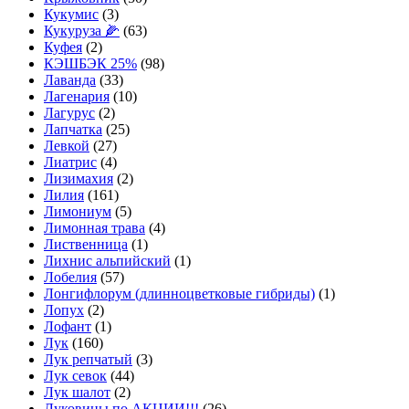
Кукумис
(3)
Кукуруза 🌽
(63)
Куфея
(2)
КЭШБЭК 25%
(98)
Лаванда
(33)
Лагенария
(10)
Лагурус
(2)
Лапчатка
(25)
Левкой
(27)
Лиатрис
(4)
Лизимахия
(2)
Лилия
(161)
Лимониум
(5)
Лимонная трава
(4)
Лиственница
(1)
Лихнис альпийский
(1)
Лобелия
(57)
Лонгифлорум (длинноцветковые гибриды)
(1)
Лопух
(2)
Лофант
(1)
Лук
(160)
Лук репчатый
(3)
Лук севок
(44)
Лук шалот
(2)
Луковицы по АКЦИИ!!!
(26)