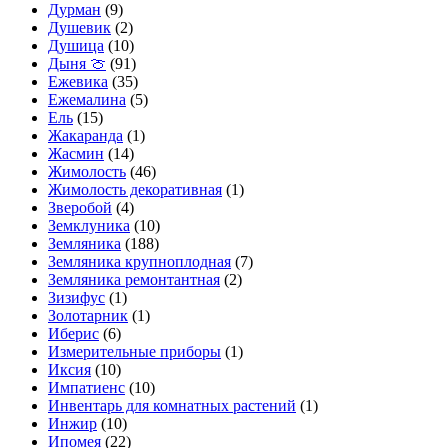
Дурман
(9)
Душевик
(2)
Душица
(10)
Дыня 🍈
(91)
Ежевика
(35)
Ежемалина
(5)
Ель
(15)
Жакаранда
(1)
Жасмин
(14)
Жимолость
(46)
Жимолость декоративная
(1)
Зверобой
(4)
Земклуника
(10)
Земляника
(188)
Земляника крупноплодная
(7)
Земляника ремонтантная
(2)
Зизифус
(1)
Золотарник
(1)
Иберис
(6)
Измерительные приборы
(1)
Иксия
(10)
Импатиенс
(10)
Инвентарь для комнатных растений
(1)
Инжир
(10)
Ипомея
(22)