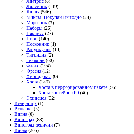
Лиатрис
(8)
Лилейник
(119)
Лилия
(546)
Миксы- Покупай Выгодно
(24)
Морозник
(3)
Наборы
(26)
Нарцисс
(27)
Пион
(140)
Посконник
(1)
Ранункулюс
(10)
Тигридия
(2)
Тюльпан
(60)
Флокс
(194)
Фрезия
(12)
Хионодокса
(9)
Хоста
(149)
Хоста в перфорированном пакете
(56)
Хоста контейнер Р9
(46)
Эхинацея
(32)
Вечерница
(1)
Вешенка
(3)
Вигна
(8)
Виноград
(88)
Виноград девичий
(7)
Виола
(205)