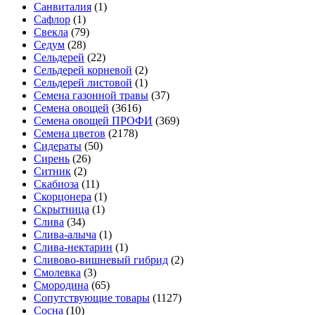
Санвиталия
(1)
Сафлор
(1)
Свекла
(79)
Седум
(28)
Сельдерей
(22)
Сельдерей корневой
(2)
Сельдерей листовой
(1)
Семена газонной травы
(37)
Семена овощей
(3616)
Семена овощей ПРОФИ
(369)
Семена цветов
(2178)
Сидераты
(50)
Сирень
(26)
Ситник
(2)
Скабиоза
(11)
Скорцонера
(1)
Скрытница
(1)
Слива
(34)
Слива-алыча
(1)
Слива-нектарин
(1)
Сливово-вишневый гибрид
(2)
Смолевка
(3)
Смородина
(65)
Сопутствующие товары
(1127)
Сосна
(10)