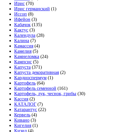
Ирис
(70)
Ирис германский
(1)
Иссоп
(8)
Ифейон
(3)
Кабачок
(135)
Кактус
(3)
Календула
(28)
Калина
(7)
Камассия
(4)
Камелия
(5)
Камнеломка
(24)
Кампсис
(5)
Капуста
(371)
Капуста декоративная
(2)
Кардиоспермум
(1)
Картофель
(64)
Картофель семенной
(161)
Картофель, лук, чеснок, грибы
(30)
Кассия
(2)
КАТАЛОГ
(7)
Катарантус
(22)
Кервель
(4)
Кивано
(3)
Кигелия
(1)
Кизил
(4)