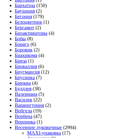
Бархатцы
(150)
Баухиния
(2)
Бегония
(179)
Белоцветник
(1)
Бергамот
(2)
Биоактиваторы
(4)
Бобы
(8)
Бораго
(6)
Боровик
(2)
Брахикома
(4)
Бриза
(1)
Броваллия
(6)
Бругмансия
(12)
Брусника
(7)
Брюква
(4)
Буддлея
(38)
Валериана
(5)
Василек
(22)
Вашингтония
(2)
Вейгела
(19)
Вербена
(47)
Вероника
(1)
Весенние луковичные
(2994)
MAXI-упаковка
(17)