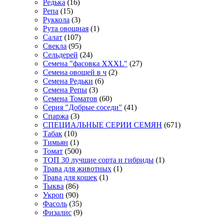
Редька
(16)
Репа
(15)
Руккола
(3)
Рута овощная
(1)
Салат
(107)
Свекла
(95)
Сельдерей
(24)
Семена "фасовка XXXL"
(27)
Семена овощей в ч
(2)
Семена Редьки
(6)
Семена Репы
(3)
Семена Томатов
(60)
Серия "Добрые соседи"
(41)
Спаржа
(3)
СПЕЦИАЛЬНЫЕ СЕРИИ СЕМЯН
(671)
Табак
(10)
Тимьян
(1)
Томат
(500)
ТОП 30 лучшие сорта и гибриды
(1)
Трава для животных
(1)
Трава для кошек
(1)
Тыква
(86)
Укроп
(90)
Фасоль
(35)
Физалис
(9)