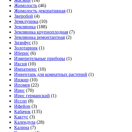
Жасмин
(14)
Жимолость
(46)
Жимолость декоративная
(1)
Зверобой
(4)
Земклуника
(10)
Земляника
(188)
Земляника крупноплодная
(7)
Земляника ремонтантная
(2)
Зизифус
(1)
Золотарник
(1)
Иберис
(6)
Измерительные приборы
(1)
Иксия
(10)
Импатиенс
(10)
Инвентарь для комнатных растений
(1)
Инжир
(10)
Ипомея
(22)
Ирис
(70)
Ирис германский
(1)
Иссоп
(8)
Ифейон
(3)
Кабачок
(135)
Кактус
(3)
Календула
(28)
Калина
(7)