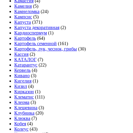
Камассия
(4)
Камелия
(5)
Камнеломка
(24)
Кампсис
(5)
Капуста
(371)
Капуста декоративная
(2)
Кардиоспермум
(1)
Картофель
(64)
Картофель семенной
(161)
Картофель, лук, чеснок, грибы
(30)
Кассия
(2)
КАТАЛОГ
(7)
Катарантус
(22)
Кервель
(4)
Кивано
(3)
Кигелия
(1)
Кизил
(4)
Кирказон
(1)
Клематис
(111)
Клеома
(3)
Клещевина
(3)
Клубника
(20)
Клюква
(7)
Кобея
(4)
Колеус
(43)