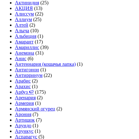
Актинидия
(25)
АКЦИЯ
(13)
Алиссум
(22)
Аллиум
(25)
Алтей
(2)
Алыча
(10)
Альбиция
(1)
Амарант
(17)
Амариллис
(39)
Анемона
(31)
Анис
(6)
Антеннария (кошачья лапка)
(1)
Антигонон
(1)
Антирринум
(22)
Арабис
(2)
Арахис
(1)
Арбуз 🍉
(175)
Аренария
(2)
Армерия
(1)
Армянский огурец
(2)
Арония
(7)
Артишок
(7)
Арундо
(1)
Арункус
(1)
Аспарагус
(5)