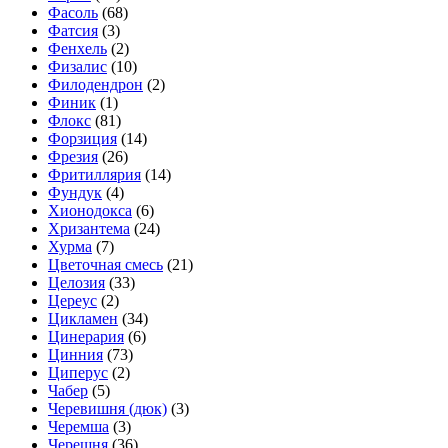
Фасоль
(68)
Фатсия
(3)
Фенхель
(2)
Физалис
(10)
Филодендрон
(2)
Финик
(1)
Флокс
(81)
Форзиция
(14)
Фрезия
(26)
Фритиллярия
(14)
Фундук
(4)
Хионодокса
(6)
Хризантема
(24)
Хурма
(7)
Цветочная смесь
(21)
Целозия
(33)
Цереус
(2)
Цикламен
(34)
Цинерария
(6)
Цинния
(73)
Циперус
(2)
Чабер
(5)
Черевишня (дюк)
(3)
Черемша
(3)
Черешня
(36)