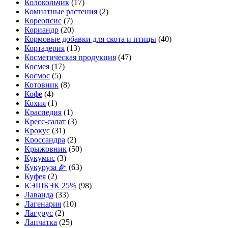
Колокольчик
(17)
Комнатные растения
(2)
Кореопсис
(7)
Кориандр
(20)
Кормовые добавки для скота и птицы
(40)
Кортадерия
(13)
Косметическая продукция
(47)
Космея
(17)
Космос
(5)
Котовник
(8)
Кофе
(4)
Кохия
(1)
Краспедия
(1)
Кресс-салат
(3)
Крокус
(31)
Кроссандра
(2)
Крыжовник
(50)
Кукумис
(3)
Кукуруза 🌽
(63)
Куфея
(2)
КЭШБЭК 25%
(98)
Лаванда
(33)
Лагенария
(10)
Лагурус
(2)
Лапчатка
(25)