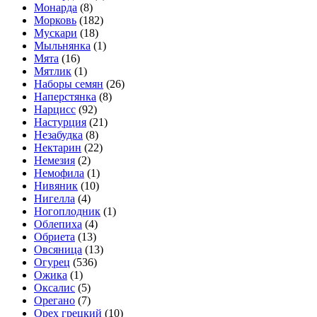
Монарда
(8)
Морковь
(182)
Мускари
(18)
Мыльнянка
(1)
Мята
(16)
Мятлик
(1)
Наборы семян
(26)
Наперстянка
(8)
Нарцисс
(92)
Настурция
(21)
Незабудка
(8)
Нектарин
(22)
Немезия
(2)
Немофила
(1)
Нивяник
(10)
Нигелла
(4)
Ногоплодник
(1)
Облепиха
(4)
Обриета
(13)
Овсяница
(13)
Огурец
(536)
Ожика
(1)
Оксалис
(5)
Орегано
(7)
Орех грецкий
(10)