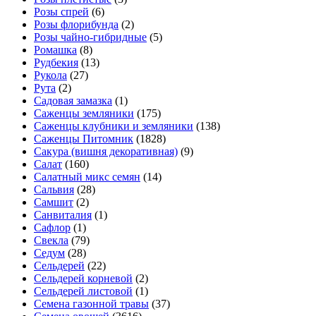
Розы спрей
(6)
Розы флорибунда
(2)
Розы чайно-гибридные
(5)
Ромашка
(8)
Рудбекия
(13)
Рукола
(27)
Рута
(2)
Садовая замазка
(1)
Саженцы земляники
(175)
Саженцы клубники и земляники
(138)
Саженцы Питомник
(1828)
Сакура (вишня декоративная)
(9)
Салат
(160)
Салатный микс семян
(14)
Сальвия
(28)
Самшит
(2)
Санвиталия
(1)
Сафлор
(1)
Свекла
(79)
Седум
(28)
Сельдерей
(22)
Сельдерей корневой
(2)
Сельдерей листовой
(1)
Семена газонной травы
(37)