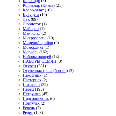
Кориандр
(3)
Кориандр (Кинза)
(21)
Кресс-салат
(10)
Кукуруза
(19)
Лук
(89)
Любисток
(1)
Майоран
(1)
Мангольд
(2)
Микрозелень
(10)
Мицелий грибов
(9)
Момордика
(1)
Морковь
(162)
Наборы овощей
(14)
НАБОРЫ СЕМЯН
(3)
Огурец
(381)
Огуречная трава (бораго)
(3)
Пажитник
(1)
Пастернак
(2)
Патиссон
(25)
Перец
(193)
Петрушка
(45)
Подсолнечник
(6)
Портулак
(2)
Ревень
(2)
Редис
(123)