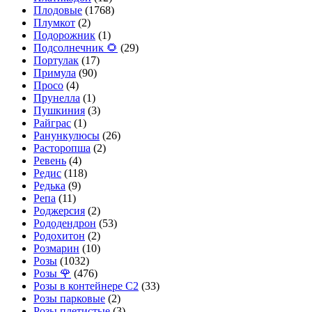
Плодовые
(1768)
Плумкот
(2)
Подорожник
(1)
Подсолнечник 🌻
(29)
Портулак
(17)
Примула
(90)
Просо
(4)
Прунелла
(1)
Пушкиния
(3)
Райграс
(1)
Ранункулюсы
(26)
Расторопша
(2)
Ревень
(4)
Редис
(118)
Редька
(9)
Репа
(11)
Роджерсия
(2)
Рододендрон
(53)
Родохитон
(2)
Розмарин
(10)
Розы
(1032)
Розы 🌹
(476)
Розы в контейнере С2
(33)
Розы парковые
(2)
Розы плетистые
(3)