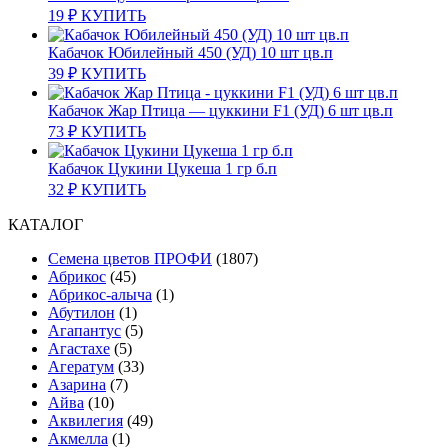
19
₽
КУПИТЬ
Кабачок Юбилейный 450 (УД) 10 шт цв.п
39
₽
КУПИТЬ
Кабачок Жар Птица — цуккини F1 (УД) 6 шт цв.п
73
₽
КУПИТЬ
Кабачок Цукини Цукеша 1 гр б.п
32
₽
КУПИТЬ
КАТАЛОГ
Cемена цветов ПРОФИ
(1807)
Абрикос
(45)
Абрикос-алыча
(1)
Абутилон
(1)
Агапантус
(5)
Агастахе
(5)
Агератум
(33)
Азарина
(7)
Айва
(10)
Аквилегия
(49)
Акмелла
(1)