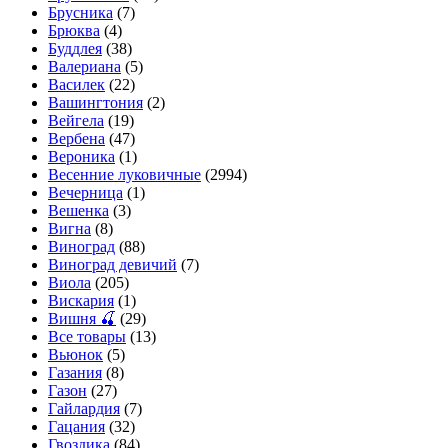
Брусника
(7)
Брюква
(4)
Буддлея
(38)
Валериана
(5)
Василек
(22)
Вашингтония
(2)
Вейгела
(19)
Вербена
(47)
Вероника
(1)
Весенние луковичные
(2994)
Вечерница
(1)
Вешенка
(3)
Вигна
(8)
Виноград
(88)
Виноград девичий
(7)
Виола
(205)
Вискария
(1)
Вишня 🍒
(29)
Все товары
(13)
Вьюнок
(5)
Газания
(8)
Газон
(27)
Гайлардия
(7)
Гацания
(32)
Гвоздика
(84)