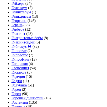
Гейхера
(24)
Гелениум
(2)
Гелиптерум
(1)
Гелихризум
(13)
Георгина
(146)
Герань
(35)
Гербера
(12)
Гиацинт
(48)
Гиацинтовые бобы
(8)
Гиацинтоидес
(5)
Гибискус 🌺
(32)
Гипестис
(2)
Гипоэстес
(7)
Гипсофила
(13)
Глициния
(4)
Глоксиния
(54)
Глориоза
(3)
Годеция
(10)
Годжи
(11)
Голубика
(51)
Горец
(2)
Горох
(90)
Горошек душистый
(16)
Гортензия
(135)
Горчица
(18)