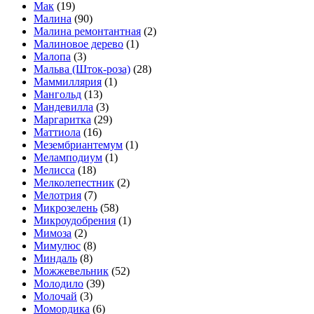
Мак
(19)
Малина
(90)
Малина ремонтантная
(2)
Малиновое дерево
(1)
Малопа
(3)
Мальва (Шток-роза)
(28)
Маммиллярия
(1)
Мангольд
(13)
Мандевилла
(3)
Маргаритка
(29)
Маттиола
(16)
Мезембриантемум
(1)
Меламподиум
(1)
Мелисса
(18)
Мелколепестник
(2)
Мелотрия
(7)
Микрозелень
(58)
Микроудобрения
(1)
Мимоза
(2)
Мимулюс
(8)
Миндаль
(8)
Можжевельник
(52)
Молодило
(39)
Молочай
(3)
Момордика
(6)