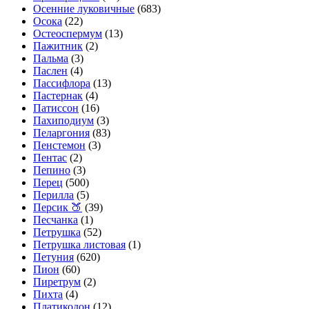
Осенние луковичные
(683)
Осока
(22)
Остеоспермум
(13)
Пажитник
(2)
Пальма
(3)
Паслен
(4)
Пассифлора
(13)
Пастернак
(4)
Патиссон
(16)
Пахиподиум
(3)
Пеларгония
(83)
Пенстемон
(3)
Пентас
(2)
Пепино
(3)
Перец
(500)
Перилла
(5)
Персик 🍑
(39)
Песчанка
(1)
Петрушка
(52)
Петрушка листовая
(1)
Петуния
(620)
Пион
(60)
Пиретрум
(2)
Пихта
(4)
Платикодон
(12)