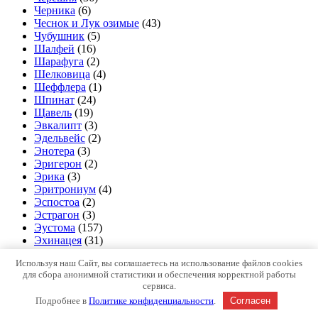
Черника
(6)
Чеснок и Лук озимые
(43)
Чубушник
(5)
Шалфей
(16)
Шарафуга
(2)
Шелковица
(4)
Шеффлера
(1)
Шпинат
(24)
Щавель
(19)
Эвкалипт
(3)
Эдельвейс
(2)
Энотера
(3)
Эригерон
(2)
Эрика
(3)
Эритрониум
(4)
Эспостоа
(2)
Эстрагон
(3)
Эустома
(157)
Эхинацея
(31)
Эшшольция
(9)
Используя наш Сайт, вы соглашаетесь на использование файлов cookies
Юкка
(1)
для сбора анонимной статистики и обеспечения корректной работы
Яблоко-груша
(2)
сервиса.
Яблоня
(70)
Подробнее в
Политике конфиденциальности
.
Согласен
Copyright © Все права защищены.