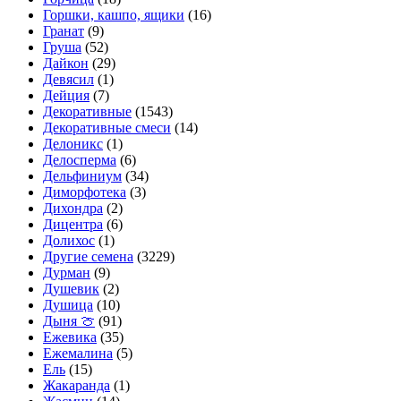
Горшки, кашпо, ящики
(16)
Гранат
(9)
Груша
(52)
Дайкон
(29)
Девясил
(1)
Дейция
(7)
Декоративные
(1543)
Декоративные смеси
(14)
Делоникс
(1)
Делосперма
(6)
Дельфиниум
(34)
Диморфотека
(3)
Дихондра
(2)
Дицентра
(6)
Долихос
(1)
Другие семена
(3229)
Дурман
(9)
Душевик
(2)
Душица
(10)
Дыня 🍈
(91)
Ежевика
(35)
Ежемалина
(5)
Ель
(15)
Жакаранда
(1)