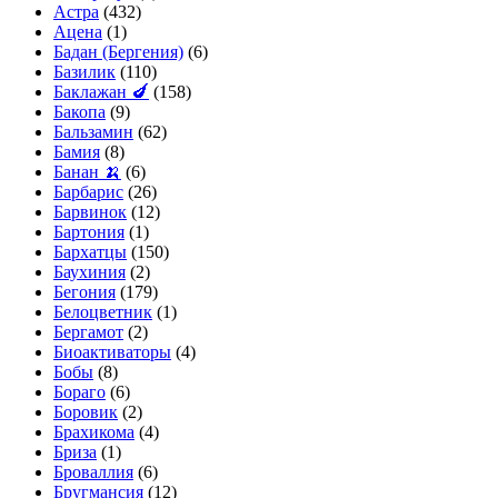
Астра
(432)
Ацена
(1)
Бадан (Бергения)
(6)
Базилик
(110)
Баклажан 🍆
(158)
Бакопа
(9)
Бальзамин
(62)
Бамия
(8)
Банан 🍌
(6)
Барбарис
(26)
Барвинок
(12)
Бартония
(1)
Бархатцы
(150)
Баухиния
(2)
Бегония
(179)
Белоцветник
(1)
Бергамот
(2)
Биоактиваторы
(4)
Бобы
(8)
Бораго
(6)
Боровик
(2)
Брахикома
(4)
Бриза
(1)
Броваллия
(6)
Бругмансия
(12)