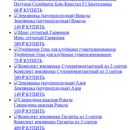
Петуния Селебрити Блю Кристал F1 Биотехника
68
₽
КУПИТЬ
Земляника (крупноплодная) Викода
149
₽
КУПИТЬ
Ирис сетчатый Гармония
589
₽
КУПИТЬ
Удобрение Гера для клубники гуматизированное
79
₽
КУПИТЬ
Комплект земляники Суперремонтантный из 3 сортов
589
₽
КУПИТЬ
Земляника (крупноплодная) Азия
149
₽
КУПИТЬ
Смородина красная Ровада
169
₽
КУПИТЬ
Комплект земляники Гиганты из 3 сортов
489
₽
КУПИТЬ