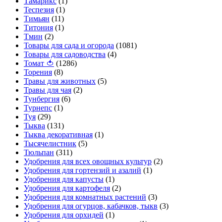
Тамарикс
(1)
Теспезия
(1)
Тимьян
(11)
Титония
(1)
Тмин
(2)
Товары для сада и огорода
(1081)
Товары для садоводства
(4)
Томат 🍅
(1286)
Торения
(8)
Травы для животных
(5)
Травы для чая
(2)
Тунбергия
(6)
Турнепс
(1)
Туя
(29)
Тыква
(131)
Тыква декоративная
(1)
Тысячелистник
(5)
Тюльпан
(311)
Удобрения для всех овощных культур
(2)
Удобрения для гортензий и азалий
(1)
Удобрения для капусты
(1)
Удобрения для картофеля
(2)
Удобрения для комнатных растений
(3)
Удобрения для огурцов, кабачков, тыкв
(3)
Удобрения для орхидей
(1)