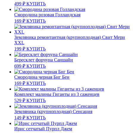
499
₽
КУПИТЬ
Смородина розовая Голландская
169
₽
КУПИТЬ
Земляника ремонтантная (крупноплодная) Свит Мери
XXL
199
₽
КУПИТЬ
Бересклет форчуна Саншайн
699
₽
КУПИТЬ
Смородина черная Биг Бен
169
₽
КУПИТЬ
Комплект малины Гиганты из 3 саженцев
529
₽
КУПИТЬ
Земляника (крупноплодная) Сенсация
149
₽
КУПИТЬ
Ирис сетчатый Пурпл Джем