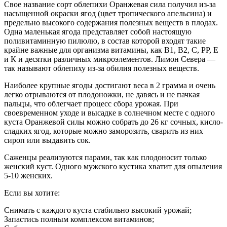
Свое название сорт облепихи Оранжевая сила получил из-за
насыщенной окраски ягод (цвет тропического апельсина) и
предельно высокого содержания полезных веществ в плодах.
Одна маленькая ягода представляет собой настоящую
поливитаминную пилюлю, в состав которой входят такие
крайне важные для организма витамины, как В1, В2, С, РР, Е
и К и десятки различных микроэлементов. Лимон Севера —
так называют облепиху из-за обилия полезных веществ.
Наиболее крупные ягоды достигают веса в 2 грамма и очень
легко отрываются от плодоножки, не давясь и не пачкая
пальцы, что облегчает процесс сбора урожая. При
своевременном уходе и высадке в солнечном месте с одного
куста Оранжевой силы можно собрать до 26 кг сочных, кисло-
сладких ягод, которые можно заморозить, сварить из них
сироп или выдавить сок.
Саженцы реализуются парами, так как плодоносит только
женский куст. Одного мужского кустика хватит для опыления
5-10 женских.
Если вы хотите:
Снимать с каждого куста стабильно высокий урожай;
Запастись полным комплексом витаминов;