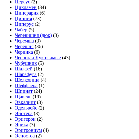
Цереус
(2)
Цикламен
(34)
Цинерария
(6)
Цинния
(73)
Циперус
(2)
Чабер
(5)
Черевишня (дюк)
(3)
Черемша
(3)
Черешня
(36)
Черника
(6)
Чеснок и Лук озимые
(43)
Чубушник
(5)
Шалфей
(16)
Шарафуга
(2)
Шелковица
(4)
Шеффлера
(1)
Шпинат
(24)
Щавель
(19)
Эвкалипт
(3)
Эдельвейс
(2)
Энотера
(3)
Эригерон
(2)
Эрика
(3)
Эритрониум
(4)
Эспостоа
(2)