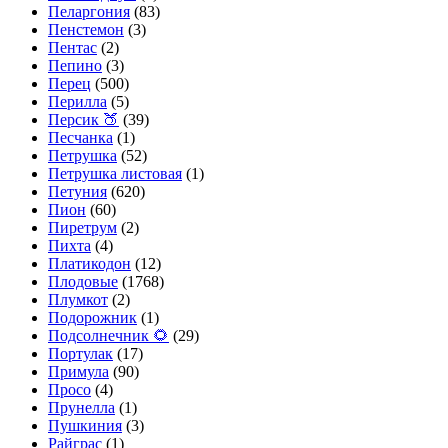
Пеларгония
(83)
Пенстемон
(3)
Пентас
(2)
Пепино
(3)
Перец
(500)
Перилла
(5)
Персик 🍑
(39)
Песчанка
(1)
Петрушка
(52)
Петрушка листовая
(1)
Петуния
(620)
Пион
(60)
Пиретрум
(2)
Пихта
(4)
Платикодон
(12)
Плодовые
(1768)
Плумкот
(2)
Подорожник
(1)
Подсолнечник 🌻
(29)
Портулак
(17)
Примула
(90)
Просо
(4)
Прунелла
(1)
Пушкиния
(3)
Райграс
(1)