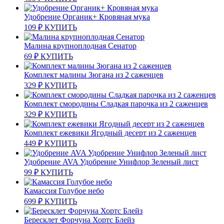
Удобрение Органик+ Кровяная мука
109
₽
КУПИТЬ
Малина крупноплодная Сенатор
69
₽
КУПИТЬ
Комплект малины Зюгана из 2 саженцев
329
₽
КУПИТЬ
Комплект смородины Сладкая парочка из 2 саженцев
329
₽
КУПИТЬ
Комплект ежевики Ягодный десерт из 2 саженцев
449
₽
КУПИТЬ
Удобрение AVA Удобрение Унифлор Зеленый лист
99
₽
КУПИТЬ
Камассия Голубое небо
699
₽
КУПИТЬ
Бересклет Форчуна Хортс Блейз