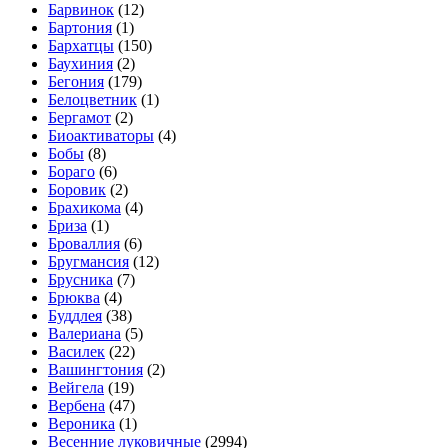
Барвинок
(12)
Бартония
(1)
Бархатцы
(150)
Баухиния
(2)
Бегония
(179)
Белоцветник
(1)
Бергамот
(2)
Биоактиваторы
(4)
Бобы
(8)
Бораго
(6)
Боровик
(2)
Брахикома
(4)
Бриза
(1)
Броваллия
(6)
Бругмансия
(12)
Брусника
(7)
Брюква
(4)
Буддлея
(38)
Валериана
(5)
Василек
(22)
Вашингтония
(2)
Вейгела
(19)
Вербена
(47)
Вероника
(1)
Весенние луковичные
(2994)