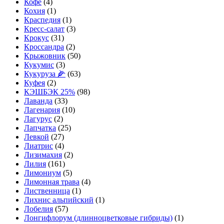
Кофе
(4)
Кохия
(1)
Краспедия
(1)
Кресс-салат
(3)
Крокус
(31)
Кроссандра
(2)
Крыжовник
(50)
Кукумис
(3)
Кукуруза 🌽
(63)
Куфея
(2)
КЭШБЭК 25%
(98)
Лаванда
(33)
Лагенария
(10)
Лагурус
(2)
Лапчатка
(25)
Левкой
(27)
Лиатрис
(4)
Лизимахия
(2)
Лилия
(161)
Лимониум
(5)
Лимонная трава
(4)
Лиственница
(1)
Лихнис альпийский
(1)
Лобелия
(57)
Лонгифлорум (длинноцветковые гибриды)
(1)