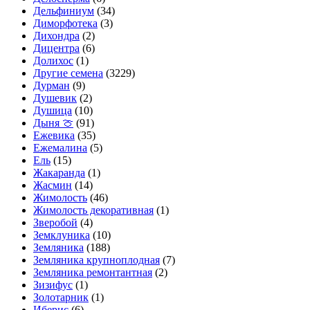
Дельфиниум
(34)
Диморфотека
(3)
Дихондра
(2)
Дицентра
(6)
Долихос
(1)
Другие семена
(3229)
Дурман
(9)
Душевик
(2)
Душица
(10)
Дыня 🍈
(91)
Ежевика
(35)
Ежемалина
(5)
Ель
(15)
Жакаранда
(1)
Жасмин
(14)
Жимолость
(46)
Жимолость декоративная
(1)
Зверобой
(4)
Земклуника
(10)
Земляника
(188)
Земляника крупноплодная
(7)
Земляника ремонтантная
(2)
Зизифус
(1)
Золотарник
(1)
Иберис
(6)