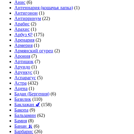
Анис
(6)
Антеннария (кошачья лапка)
(1)
Антигонон
(1)
Антирринум
(22)
Арабис
(2)
Арахис
(1)
Арбуз 🍉
(175)
Аренария
(2)
Армерия
(1)
Армянский огурец
(2)
Арония
(7)
Артишок
(7)
Арундо
(1)
Арункус
(1)
Аспарагус
(5)
Астра
(432)
Ацена
(1)
Бадан (Бергения)
(6)
Базилик
(110)
Баклажан 🍆
(158)
Бакопа
(9)
Бальзамин
(62)
Бамия
(8)
Банан 🍌
(6)
Барбарис
(26)