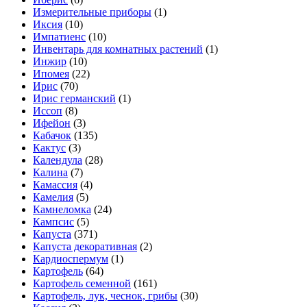
Измерительные приборы
(1)
Иксия
(10)
Импатиенс
(10)
Инвентарь для комнатных растений
(1)
Инжир
(10)
Ипомея
(22)
Ирис
(70)
Ирис германский
(1)
Иссоп
(8)
Ифейон
(3)
Кабачок
(135)
Кактус
(3)
Календула
(28)
Калина
(7)
Камассия
(4)
Камелия
(5)
Камнеломка
(24)
Кампсис
(5)
Капуста
(371)
Капуста декоративная
(2)
Кардиоспермум
(1)
Картофель
(64)
Картофель семенной
(161)
Картофель, лук, чеснок, грибы
(30)