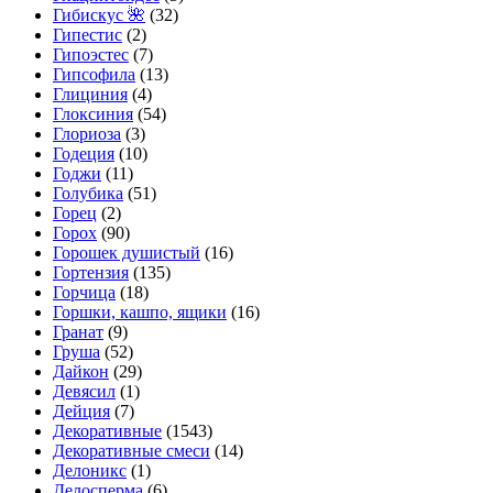
Гибискус 🌺
(32)
Гипестис
(2)
Гипоэстес
(7)
Гипсофила
(13)
Глициния
(4)
Глоксиния
(54)
Глориоза
(3)
Годеция
(10)
Годжи
(11)
Голубика
(51)
Горец
(2)
Горох
(90)
Горошек душистый
(16)
Гортензия
(135)
Горчица
(18)
Горшки, кашпо, ящики
(16)
Гранат
(9)
Груша
(52)
Дайкон
(29)
Девясил
(1)
Дейция
(7)
Декоративные
(1543)
Декоративные смеси
(14)
Делоникс
(1)
Делосперма
(6)