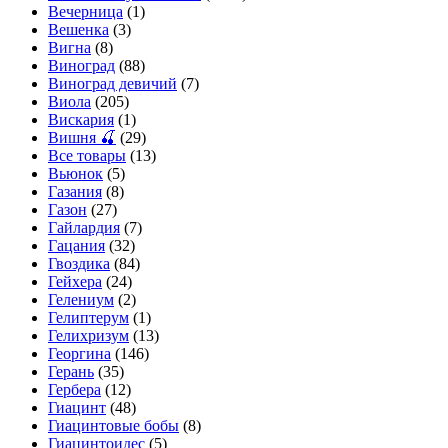
Вечерница
(1)
Вешенка
(3)
Вигна
(8)
Виноград
(88)
Виноград девичий
(7)
Виола
(205)
Вискария
(1)
Вишня 🍒
(29)
Все товары
(13)
Вьюнок
(5)
Газания
(8)
Газон
(27)
Гайлардия
(7)
Гацания
(32)
Гвоздика
(84)
Гейхера
(24)
Гелениум
(2)
Гелиптерум
(1)
Гелихризум
(13)
Георгина
(146)
Герань
(35)
Гербера
(12)
Гиацинт
(48)
Гиацинтовые бобы
(8)
Гиацинтоидес
(5)