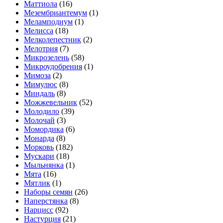
Маттиола
(16)
Мезембриантемум
(1)
Меламподиум
(1)
Мелисса
(18)
Мелколепестник
(2)
Мелотрия
(7)
Микрозелень
(58)
Микроудобрения
(1)
Мимоза
(2)
Мимулюс
(8)
Миндаль
(8)
Можжевельник
(52)
Молодило
(39)
Молочай
(3)
Момордика
(6)
Монарда
(8)
Морковь
(182)
Мускари
(18)
Мыльнянка
(1)
Мята
(16)
Мятлик
(1)
Наборы семян
(26)
Наперстянка
(8)
Нарцисс
(92)
Настурция
(21)