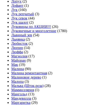
Лопух
(2)
Лофант
(1)
Лук
(160)
Лук репчатый
(3)
Лук севок
(44)
Лук шалот
(2)
Луковицы по АКЦИИ!!!
(26)
Луковичные и многолетние
(1780)
Львиный зев
(54)
Льнянка
(2)
Любисток
(2)
Люпин
(14)
Люффа
(2)
Магнолия
(17)
Майоран
(9)
Мак
(19)
Малина
(90)
Малина ремонтантная
(2)
Малиновое дерево
(1)
Малопа
(3)
Мальва (Шток-роза)
(28)
Маммиллярия
(1)
Мангольд
(13)
Мандевилла
(3)
Маргаритка
(29)