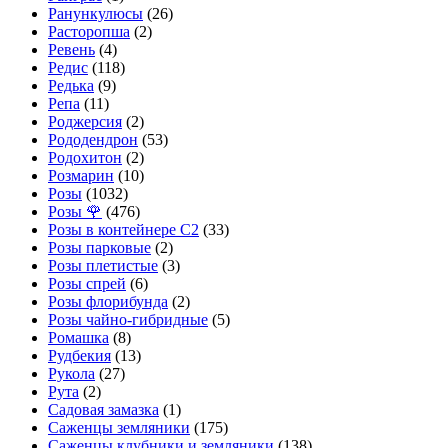
Ранункулюсы
(26)
Расторопша
(2)
Ревень
(4)
Редис
(118)
Редька
(9)
Репа
(11)
Роджерсия
(2)
Рододендрон
(53)
Родохитон
(2)
Розмарин
(10)
Розы
(1032)
Розы 🌹
(476)
Розы в контейнере С2
(33)
Розы парковые
(2)
Розы плетистые
(3)
Розы спрей
(6)
Розы флорибунда
(2)
Розы чайно-гибридные
(5)
Ромашка
(8)
Рудбекия
(13)
Рукола
(27)
Рута
(2)
Садовая замазка
(1)
Саженцы земляники
(175)
Саженцы клубники и земляники
(138)