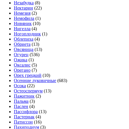
Незабудка
(8)
Нектарин
(22)
Немезия
(2)
Немофила
(1)
Нивяник
(10)
Нигелла
(4)
Ногоплодник
(1)
Облепиха
(4)
Обриета
(13)
Овсяница
(13)
Огурец
(536)
Ожика
(1)
Оксалис
(5)
Орегано
(7)
Орех грецкий
(10)
Осенние луковичные
(683)
Осока
(22)
Остеоспермум
(13)
Пажитник
(2)
Пальма
(3)
Паслен
(4)
Пассифлора
(13)
Пастернак
(4)
Патиссон
(16)
Пахиподиум
(3)