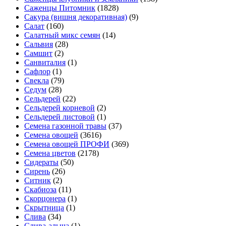
Саженцы Питомник
(1828)
Сакура (вишня декоративная)
(9)
Салат
(160)
Салатный микс семян
(14)
Сальвия
(28)
Самшит
(2)
Санвиталия
(1)
Сафлор
(1)
Свекла
(79)
Седум
(28)
Сельдерей
(22)
Сельдерей корневой
(2)
Сельдерей листовой
(1)
Семена газонной травы
(37)
Семена овощей
(3616)
Семена овощей ПРОФИ
(369)
Семена цветов
(2178)
Сидераты
(50)
Сирень
(26)
Ситник
(2)
Скабиоза
(11)
Скорцонера
(1)
Скрытница
(1)
Слива
(34)
Слива-алыча
(1)