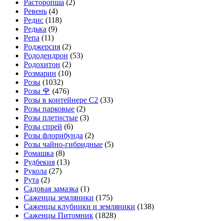
Расторопша
(2)
Ревень
(4)
Редис
(118)
Редька
(9)
Репа
(11)
Роджерсия
(2)
Рододендрон
(53)
Родохитон
(2)
Розмарин
(10)
Розы
(1032)
Розы 🌹
(476)
Розы в контейнере С2
(33)
Розы парковые
(2)
Розы плетистые
(3)
Розы спрей
(6)
Розы флорибунда
(2)
Розы чайно-гибридные
(5)
Ромашка
(8)
Рудбекия
(13)
Рукола
(27)
Рута
(2)
Садовая замазка
(1)
Саженцы земляники
(175)
Саженцы клубники и земляники
(138)
Саженцы Питомник
(1828)