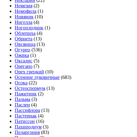
Нектарин
(22)
Немезия
(2)
Немофила
(1)
Нивяник
(10)
Нигелла
(4)
Ногоплодник
(1)
Облепиха
(4)
Обриета
(13)
Овсяница
(13)
Огурец
(536)
Ожика
(1)
Оксалис
(5)
Орегано
(7)
Орех грецкий
(10)
Осенние луковичные
(683)
Осока
(22)
Остеоспермум
(13)
Пажитник
(2)
Пальма
(3)
Паслен
(4)
Пассифлора
(13)
Пастернак
(4)
Патиссон
(16)
Пахиподиум
(3)
Пеларгония
(83)