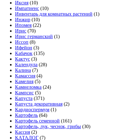
Иксия
(10)
Импатиенс
(10)
Инвентарь для комнатных растений
(1)
Инжир
(10)
Ипомея
(22)
Ирис
(70)
Ирис германский
(1)
Иссоп
(8)
Ифейон
(3)
Кабачок
(135)
Кактус
(3)
Календула
(28)
Калина
(7)
Камассия
(4)
Камелия
(5)
Камнеломка
(24)
Кампсис
(5)
Капуста
(371)
Капуста декоративная
(2)
Кардиоспермум
(1)
Картофель
(64)
Картофель семенной
(161)
Картофель, лук, чеснок, грибы
(30)
Кассия
(2)
КАТАЛОГ
(7)