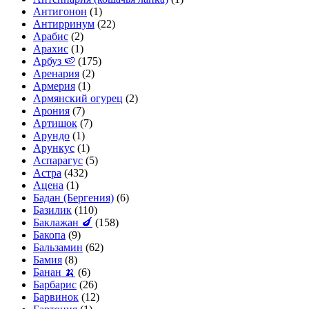
Антигонон
(1)
Антирринум
(22)
Арабис
(2)
Арахис
(1)
Арбуз 🍉
(175)
Аренария
(2)
Армерия
(1)
Армянский огурец
(2)
Арония
(7)
Артишок
(7)
Арундо
(1)
Арункус
(1)
Аспарагус
(5)
Астра
(432)
Ацена
(1)
Бадан (Бергения)
(6)
Базилик
(110)
Баклажан 🍆
(158)
Бакопа
(9)
Бальзамин
(62)
Бамия
(8)
Банан 🍌
(6)
Барбарис
(26)
Барвинок
(12)