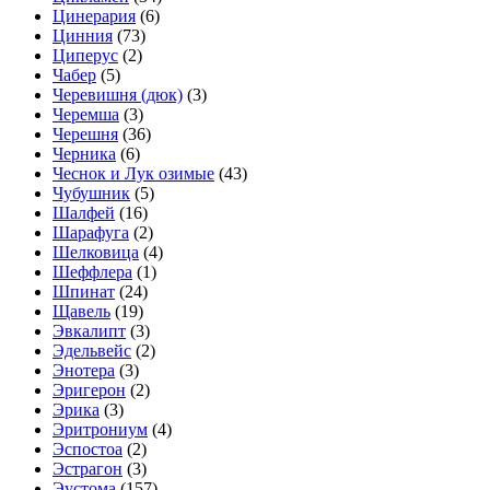
Цинерария
(6)
Цинния
(73)
Циперус
(2)
Чабер
(5)
Черевишня (дюк)
(3)
Черемша
(3)
Черешня
(36)
Черника
(6)
Чеснок и Лук озимые
(43)
Чубушник
(5)
Шалфей
(16)
Шарафуга
(2)
Шелковица
(4)
Шеффлера
(1)
Шпинат
(24)
Щавель
(19)
Эвкалипт
(3)
Эдельвейс
(2)
Энотера
(3)
Эригерон
(2)
Эрика
(3)
Эритрониум
(4)
Эспостоа
(2)
Эстрагон
(3)
Эустома
(157)