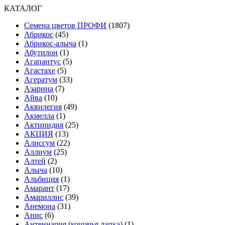
КАТАЛОГ
Cемена цветов ПРОФИ
(1807)
Абрикос
(45)
Абрикос-алыча
(1)
Абутилон
(1)
Агапантус
(5)
Агастахе
(5)
Агератум
(33)
Азарина
(7)
Айва
(10)
Аквилегия
(49)
Акмелла
(1)
Актинидия
(25)
АКЦИЯ
(13)
Алиссум
(22)
Аллиум
(25)
Алтей
(2)
Алыча
(10)
Альбиция
(1)
Амарант
(17)
Амариллис
(39)
Анемона
(31)
Анис
(6)
Антеннария (кошачья лапка)
(1)