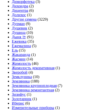
Диморфотека
(3)
Дихондра
(2)
Дицентра
(6)
Долихос
(1)
Другие семена
(3229)
Дурман
(9)
Душевик
(2)
Душица
(10)
Дыня 🍈
(91)
Ежевика
(35)
Ежемалина
(5)
Ель
(15)
Жакаранда
(1)
Жасмин
(14)
Жимолость
(46)
Жимолость декоративная
(1)
Зверобой
(4)
Земклуника
(10)
Земляника
(188)
Земляника крупноплодная
(7)
Земляника ремонтантная
(2)
Зизифус
(1)
Золотарник
(1)
Иберис
(6)
Измерительные приборы
(1)