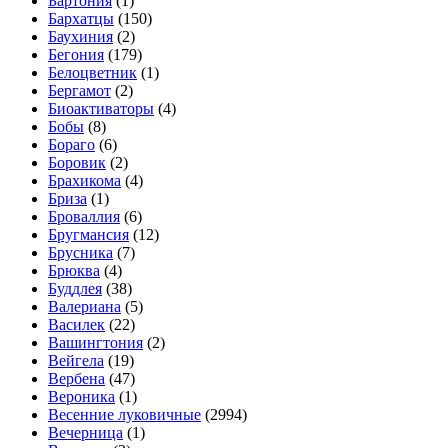
Бартония
(1)
Бархатцы
(150)
Баухиния
(2)
Бегония
(179)
Белоцветник
(1)
Бергамот
(2)
Биоактиваторы
(4)
Бобы
(8)
Бораго
(6)
Боровик
(2)
Брахикома
(4)
Бриза
(1)
Броваллия
(6)
Бругмансия
(12)
Брусника
(7)
Брюква
(4)
Буддлея
(38)
Валериана
(5)
Василек
(22)
Вашингтония
(2)
Вейгела
(19)
Вербена
(47)
Вероника
(1)
Весенние луковичные
(2994)
Вечерница
(1)