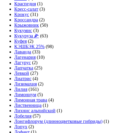
Краспедия
(1)
Кресс-салат
(3)
Крокус
(31)
Кроссандра
(2)
Крыжовник
(50)
Кукумис
(3)
Кукуруза 🌽
(63)
Куфея
(2)
КЭШБЭК 25%
(98)
Лаванда
(33)
Лагенария
(10)
Лагурус
(2)
Лапчатка
(25)
Левкой
(27)
Лиатрис
(4)
Лизимахия
(2)
Лилия
(161)
Лимониум
(5)
Лимонная трава
(4)
Лиственница
(1)
Лихнис альпийский
(1)
Лобелия
(57)
Лонгифлорум (длинноцветковые гибриды)
(1)
Лопух
(2)
Лофант
(1)