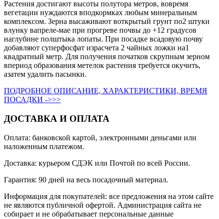
Растения достигают высоты полутора метров, вовремя
вегетации нуждаются вподкормках любым минеральным
комплексом. Зерна высаживают воткрытый грунт по2 штуки
влунку вапреле-мае при прогреве почвы до +12 градусов
наглубине полштыка лопаты. При посадке всадовую почву
добавляют суперфосфат израсчета 2 чайных ложки на1
квадратный метр. Для получения початков скрупным зерном
впериод образования метелок растения требуется окучить,
азатем удалить пасынки.
ПОДРОБНОЕ ОПИСАНИЕ, ХАРАКТЕРИСТИКИ, ВРЕМЯ
ПОСАДКИ ->>>
ДОСТАВКА И ОПЛАТА
Оплата: банковской картой, электронными деньгами или
наложенным платежом.
Доставка: курьером СДЭК или Почтой по всей России.
Гарантия: 90 дней на весь посадочный материал.
Информация для покупателей: все предложения на этом сайте
не являются публичной офертой. Администрация сайта не
собирает и не обрабатывает персональные данные