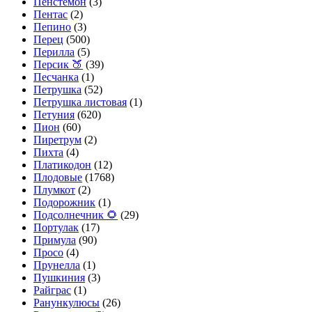
Пенстемон
(3)
Пентас
(2)
Пепино
(3)
Перец
(500)
Перилла
(5)
Персик 🍑
(39)
Песчанка
(1)
Петрушка
(52)
Петрушка листовая
(1)
Петуния
(620)
Пион
(60)
Пиретрум
(2)
Пихта
(4)
Платикодон
(12)
Плодовые
(1768)
Плумкот
(2)
Подорожник
(1)
Подсолнечник 🌻
(29)
Портулак
(17)
Примула
(90)
Просо
(4)
Прунелла
(1)
Пушкиния
(3)
Райграс
(1)
Ранункулюсы
(26)