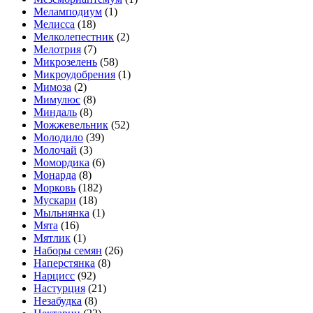
Меламподиум
(1)
Мелисса
(18)
Мелколепестник
(2)
Мелотрия
(7)
Микрозелень
(58)
Микроудобрения
(1)
Мимоза
(2)
Мимулюс
(8)
Миндаль
(8)
Можжевельник
(52)
Молодило
(39)
Молочай
(3)
Момордика
(6)
Монарда
(8)
Морковь
(182)
Мускари
(18)
Мыльнянка
(1)
Мята
(16)
Мятлик
(1)
Наборы семян
(26)
Наперстянка
(8)
Нарцисс
(92)
Настурция
(21)
Незабудка
(8)