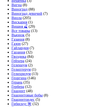
Вешенка
(3)
Вигна
(8)
Виноград
(88)
Виноград девичий
(7)
Виола
(205)
Вискария
(1)
Вишня 🍒
(29)
Все товары
(13)
Вьюнок
(5)
Газания
(8)
Газон
(27)
Гайлардия
(7)
Гацания
(32)
Гвоздика
(84)
Гейхера
(24)
Гелениум
(2)
Гелиптерум
(1)
Гелихризум
(13)
Георгина
(146)
Герань
(35)
Гербера
(12)
Гиацинт
(48)
Гиацинтовые бобы
(8)
Гиацинтоидес
(5)
Гибискус 🌺
(32)