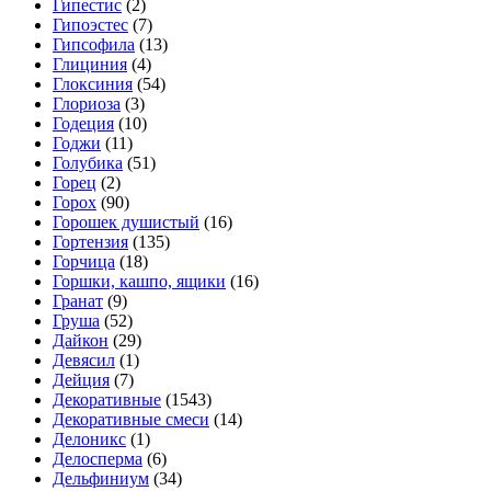
Гипестис
(2)
Гипоэстес
(7)
Гипсофила
(13)
Глициния
(4)
Глоксиния
(54)
Глориоза
(3)
Годеция
(10)
Годжи
(11)
Голубика
(51)
Горец
(2)
Горох
(90)
Горошек душистый
(16)
Гортензия
(135)
Горчица
(18)
Горшки, кашпо, ящики
(16)
Гранат
(9)
Груша
(52)
Дайкон
(29)
Девясил
(1)
Дейция
(7)
Декоративные
(1543)
Декоративные смеси
(14)
Делоникс
(1)
Делосперма
(6)
Дельфиниум
(34)