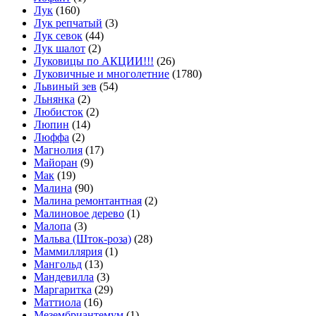
Лук
(160)
Лук репчатый
(3)
Лук севок
(44)
Лук шалот
(2)
Луковицы по АКЦИИ!!!
(26)
Луковичные и многолетние
(1780)
Львиный зев
(54)
Льнянка
(2)
Любисток
(2)
Люпин
(14)
Люффа
(2)
Магнолия
(17)
Майоран
(9)
Мак
(19)
Малина
(90)
Малина ремонтантная
(2)
Малиновое дерево
(1)
Малопа
(3)
Мальва (Шток-роза)
(28)
Маммиллярия
(1)
Мангольд
(13)
Мандевилла
(3)
Маргаритка
(29)
Маттиола
(16)
Мезембриантемум
(1)