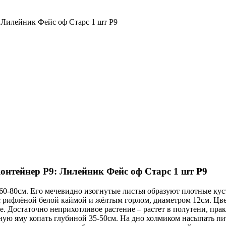
Лилейник Фейс оф Старс 1 шт Р9
нтейнер Р9: Лилейник Фейс оф Старс 1 шт Р9
0-80см. Его мечевидно изогнутые листья образуют плотные кус
с рифлёной белой каймой и жёлтым горлом, диаметром 12см. Цве
не. Достаточно неприхотливое растение – растет в полутени, пр
ную яму копать глубиной 35-50см. На дно холмиком насыпать пи