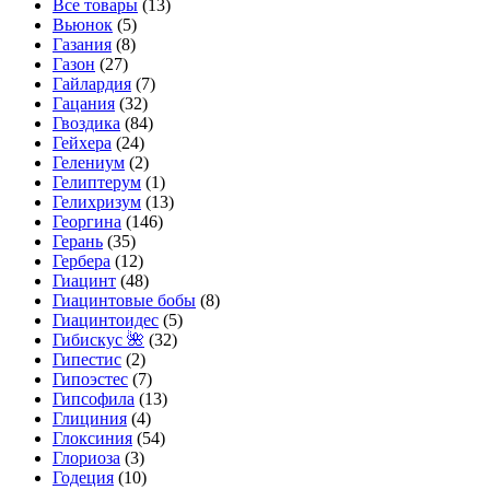
Все товары
(13)
Вьюнок
(5)
Газания
(8)
Газон
(27)
Гайлардия
(7)
Гацания
(32)
Гвоздика
(84)
Гейхера
(24)
Гелениум
(2)
Гелиптерум
(1)
Гелихризум
(13)
Георгина
(146)
Герань
(35)
Гербера
(12)
Гиацинт
(48)
Гиацинтовые бобы
(8)
Гиацинтоидес
(5)
Гибискус 🌺
(32)
Гипестис
(2)
Гипоэстес
(7)
Гипсофила
(13)
Глициния
(4)
Глоксиния
(54)
Глориоза
(3)
Годеция
(10)