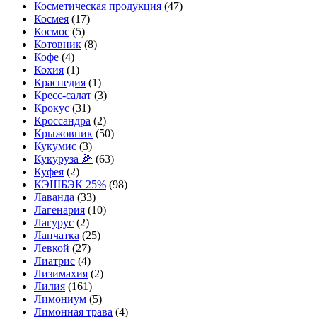
Косметическая продукция
(47)
Космея
(17)
Космос
(5)
Котовник
(8)
Кофе
(4)
Кохия
(1)
Краспедия
(1)
Кресс-салат
(3)
Крокус
(31)
Кроссандра
(2)
Крыжовник
(50)
Кукумис
(3)
Кукуруза 🌽
(63)
Куфея
(2)
КЭШБЭК 25%
(98)
Лаванда
(33)
Лагенария
(10)
Лагурус
(2)
Лапчатка
(25)
Левкой
(27)
Лиатрис
(4)
Лизимахия
(2)
Лилия
(161)
Лимониум
(5)
Лимонная трава
(4)