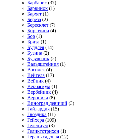
Барбарис
(37)
Барвинок
(1)
Бархат
(1)
Берёза
(2)
Бересклет
(7)
Бирючина
(4)
Бор
(1)
Бриза
(1)
Буддлея
(14)
Бузина
(2)
Бузульник
(2)
Вальдштейния
(1)
Василек
(4)
Вейгела
(17)
Вейник
(4)
Вербаскум
(1)
Вербейник
(4)
Вероника
(8)
Виноград девичий
(3)
Гайлардия
(15)
Гвоздика
(11)
Гейхера
(109)
Гелениум
(3)
Геликтотрихон
(1)
Герань садовая
(12)