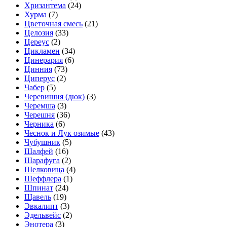
Хризантема
(24)
Хурма
(7)
Цветочная смесь
(21)
Целозия
(33)
Цереус
(2)
Цикламен
(34)
Цинерария
(6)
Цинния
(73)
Циперус
(2)
Чабер
(5)
Черевишня (дюк)
(3)
Черемша
(3)
Черешня
(36)
Черника
(6)
Чеснок и Лук озимые
(43)
Чубушник
(5)
Шалфей
(16)
Шарафуга
(2)
Шелковица
(4)
Шеффлера
(1)
Шпинат
(24)
Щавель
(19)
Эвкалипт
(3)
Эдельвейс
(2)
Энотера
(3)