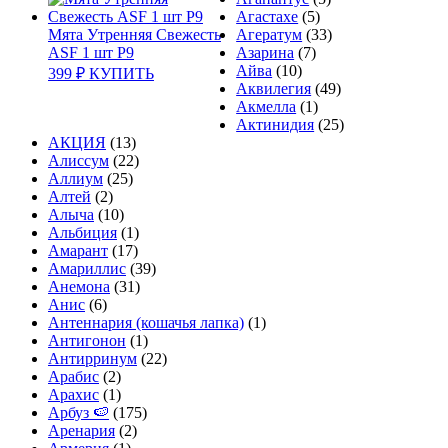
Агастахе
(5)
Мята Утренняя Свежесть
Агератум
(33)
ASF 1 шт Р9
Азарина
(7)
Айва
(10)
399
₽
КУПИТЬ
Аквилегия
(49)
Акмелла
(1)
Актинидия
(25)
АКЦИЯ
(13)
Алиссум
(22)
Аллиум
(25)
Алтей
(2)
Алыча
(10)
Альбиция
(1)
Амарант
(17)
Амариллис
(39)
Анемона
(31)
Анис
(6)
Антеннария (кошачья лапка)
(1)
Антигонон
(1)
Антирринум
(22)
Арабис
(2)
Арахис
(1)
Арбуз 🍉
(175)
Аренария
(2)