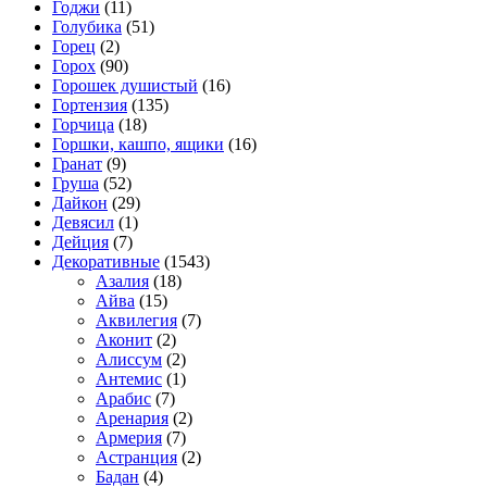
Годжи
(11)
Голубика
(51)
Горец
(2)
Горох
(90)
Горошек душистый
(16)
Гортензия
(135)
Горчица
(18)
Горшки, кашпо, ящики
(16)
Гранат
(9)
Груша
(52)
Дайкон
(29)
Девясил
(1)
Дейция
(7)
Декоративные
(1543)
Азалия
(18)
Айва
(15)
Аквилегия
(7)
Аконит
(2)
Алиссум
(2)
Антемис
(1)
Арабис
(7)
Аренария
(2)
Армерия
(7)
Астранция
(2)
Бадан
(4)