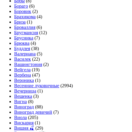
Бобы
(8)
Бораго
(6)
Боровик
(2)
Брахикома
(4)
Бриза
(1)
Броваллия
(6)
Бругмансия
(12)
Брусника
(7)
Брюква
(4)
Буддлея
(38)
Валериана
(5)
Василек
(22)
Вашингтония
(2)
Вейгела
(19)
Вербена
(47)
Вероника
(1)
Весенние луковичные
(2994)
Вечерница
(1)
Вешенка
(3)
Вигна
(8)
Виноград
(88)
Виноград девичий
(7)
Виола
(205)
Вискария
(1)
Вишня 🍒
(29)