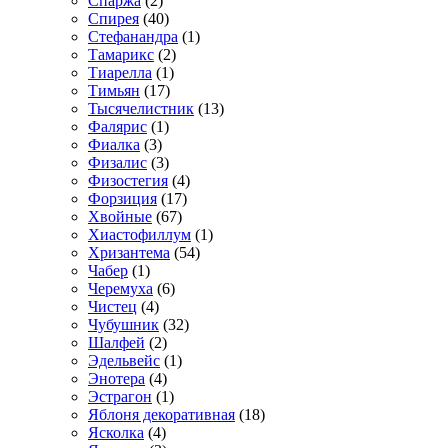
Спаржа
(2)
Спирея
(40)
Стефанандра
(1)
Тамарикс
(2)
Тиарелла
(1)
Тимьян
(17)
Тысячелистник
(13)
Фалярис
(1)
Фиалка
(3)
Физалис
(3)
Физостегия
(4)
Форзиция
(17)
Хвойные
(67)
Хиастофиллум
(1)
Хризантема
(54)
Чабер
(1)
Черемуха
(6)
Чистец
(4)
Чубушник
(32)
Шалфей
(2)
Эдельвейс
(1)
Энотера
(4)
Эстрагон
(1)
Яблоня декоративная
(18)
Ясколка
(4)