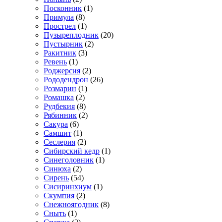
Посконник
(1)
Примула
(8)
Прострел
(1)
Пузыреплодник
(20)
Пустырник
(2)
Ракитник
(3)
Ревень
(1)
Роджерсия
(2)
Рододендрон
(26)
Розмарин
(1)
Ромашка
(2)
Рудбекия
(8)
Рябинник
(2)
Сакура
(6)
Самшит
(1)
Сеслерия
(2)
Сибирский кедр
(1)
Синеголовник
(1)
Синюха
(2)
Сирень
(54)
Сисиринхиум
(1)
Скумпия
(2)
Снежноягодник
(8)
Сныть
(1)