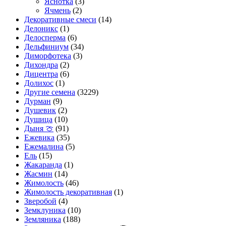
Яснотка
(3)
Ячмень
(2)
Декоративные смеси
(14)
Делоникс
(1)
Делосперма
(6)
Дельфиниум
(34)
Диморфотека
(3)
Дихондра
(2)
Дицентра
(6)
Долихос
(1)
Другие семена
(3229)
Дурман
(9)
Душевик
(2)
Душица
(10)
Дыня 🍈
(91)
Ежевика
(35)
Ежемалина
(5)
Ель
(15)
Жакаранда
(1)
Жасмин
(14)
Жимолость
(46)
Жимолость декоративная
(1)
Зверобой
(4)
Земклуника
(10)
Земляника
(188)