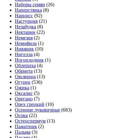
Наборы семян
(26)
Наперстянка
(8)
Нарцисс
(92)
Настурция
(21)
Незабудка
(8)
Нектарин
(22)
Немезия
(2)
Немофила
(1)
Нивяник
(10)
Нигелла
(4)
Ногоплодник
(1)
Облепиха
(4)
Обриета
(13)
Овсяница
(13)
Огурец
(536)
Ожика
(1)
Оксалис
(5)
Орегано
(7)
Орех грецкий
(10)
Осенние луковичные
(683)
Осока
(22)
Остеоспермум
(13)
Пажитник
(2)
Пальма
(3)
Паслен
(4)