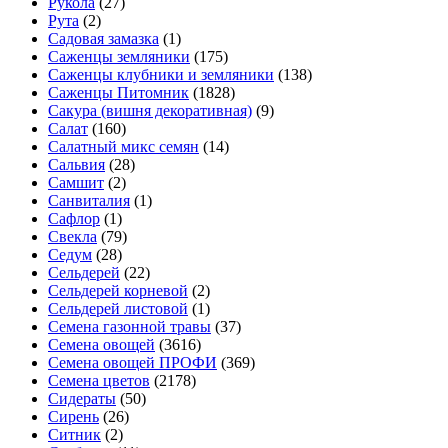
Рукола
(27)
Рута
(2)
Садовая замазка
(1)
Саженцы земляники
(175)
Саженцы клубники и земляники
(138)
Саженцы Питомник
(1828)
Сакура (вишня декоративная)
(9)
Салат
(160)
Салатный микс семян
(14)
Сальвия
(28)
Самшит
(2)
Санвиталия
(1)
Сафлор
(1)
Свекла
(79)
Седум
(28)
Сельдерей
(22)
Сельдерей корневой
(2)
Сельдерей листовой
(1)
Семена газонной травы
(37)
Семена овощей
(3616)
Семена овощей ПРОФИ
(369)
Семена цветов
(2178)
Сидераты
(50)
Сирень
(26)
Ситник
(2)