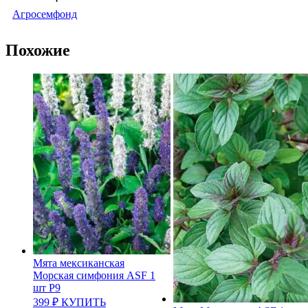
Агросемфонд
Похожие
Мята мексиканская
Морская симфония ASF 1
шт Р9
399
₽
КУПИТЬ