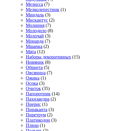
Мелисса
(7)
Мелколепестник
(1)
Миндаль
(3)
Мискантус
(2)
Молиния
(7)
Молодило
(8)
Молочай
(3)
Монарда
(7)
Мшанка
(2)
Мята
(12)
Наборы декоративных
(15)
Нивяник
(8)
Обриета
(5)
Овсяница
(7)
Ожика
(1)
Осока
(3)
Очиток
(35)
Папоротник
(14)
Пахизандра
(2)
Пиерис
(1)
Пираканта
(3)
Пиретрум
(2)
Платикодон
(3)
Плющ
(1)
Полынь
(2)