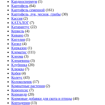
Кардиоспермум
(1)
Картофель
(64)
Картофель семенной
(161)
Картофель, лук, чеснок, грибы
(30)
Кассия
(2)
КАТАЛОГ
(7)
Катарантус
(22)
Кервель
(4)
Кивано
(3)
Кигелия
(1)
Кизил
(4)
Кирказон
(1)
Клематис
(111)
Клеома
(3)
Клещевина
(3)
Клубника
(20)
Клюква
(7)
Кобея
(4)
Колеус
(43)
Колокольчик
(17)
Комнатные растения
(2)
Кореопсис
(7)
Кориандр
(20)
Кормовые добавки для скота и птицы
(40)
Кортадерия
(13)