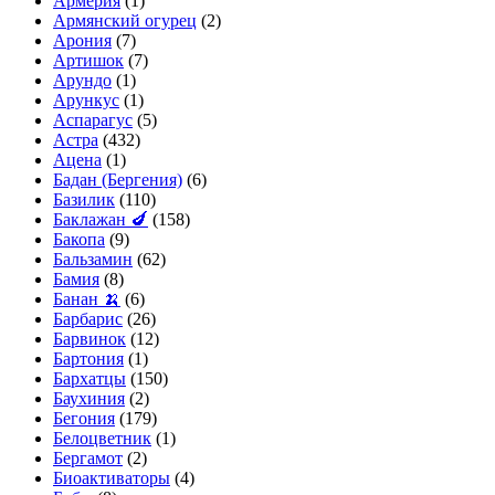
Армерия
(1)
Армянский огурец
(2)
Арония
(7)
Артишок
(7)
Арундо
(1)
Арункус
(1)
Аспарагус
(5)
Астра
(432)
Ацена
(1)
Бадан (Бергения)
(6)
Базилик
(110)
Баклажан 🍆
(158)
Бакопа
(9)
Бальзамин
(62)
Бамия
(8)
Банан 🍌
(6)
Барбарис
(26)
Барвинок
(12)
Бартония
(1)
Бархатцы
(150)
Баухиния
(2)
Бегония
(179)
Белоцветник
(1)
Бергамот
(2)
Биоактиваторы
(4)