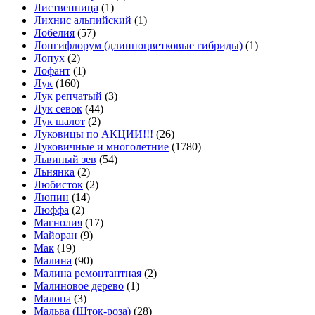
Лиственница
(1)
Лихнис альпийский
(1)
Лобелия
(57)
Лонгифлорум (длинноцветковые гибриды)
(1)
Лопух
(2)
Лофант
(1)
Лук
(160)
Лук репчатый
(3)
Лук севок
(44)
Лук шалот
(2)
Луковицы по АКЦИИ!!!
(26)
Луковичные и многолетние
(1780)
Львиный зев
(54)
Льнянка
(2)
Любисток
(2)
Люпин
(14)
Люффа
(2)
Магнолия
(17)
Майоран
(9)
Мак
(19)
Малина
(90)
Малина ремонтантная
(2)
Малиновое дерево
(1)
Малопа
(3)
Мальва (Шток-роза)
(28)