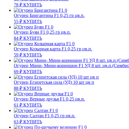
78
₽
КУПИТЬ
Огурец Бригантина F1 0,25 гр цв.п.
55
₽
КУПИТЬ
Огурец Буян F1 0,25 гр цв.п.
84
₽
КУПИТЬ
Огурец Козырная карта F1 0,25 гр цв.п.
59
₽
КУПИТЬ
Огурец Мини- Мини-корнишон F1 УД 8 шт. цв.п.(Симбио
69
₽
КУПИТЬ
Огурец Египетская сила (УД) 10 шт цв п
88
₽
КУПИТЬ
Огурец Верные друзья F1 0,25 цв.п.
61
₽
КУПИТЬ
Огурец Салтан F1 0,25 гр цв.п.
63
₽
КУПИТЬ