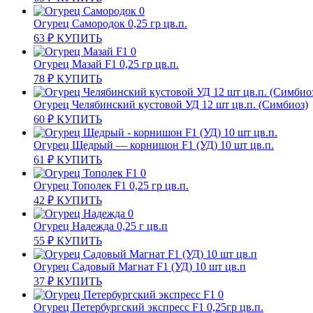
Огурец Самородок 0,25 гр цв.п.
63
₽
КУПИТЬ
Огурец Мазай F1 0,25 гр цв.п.
78
₽
КУПИТЬ
Огурец Челябинский кустовой УД 12 шт цв.п. (Симбиоз)
60
₽
КУПИТЬ
Огурец Щедрый — корнишон F1 (УД) 10 шт цв.п.
61
₽
КУПИТЬ
Огурец Тополек F1 0,25 гр цв.п.
42
₽
КУПИТЬ
Огурец Надежда 0,25 г цв.п
55
₽
КУПИТЬ
Огурец Садовый Магнат F1 (УД) 10 шт цв.п
37
₽
КУПИТЬ
Огурец Петербургский экспресс F1 0,25гр цв.п.