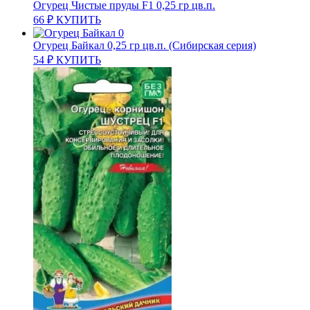
Огурец Чистые пруды F1 0,25 гр цв.п.
66
₽
КУПИТЬ
Огурец Байкал 0,25 гр цв.п. (Сибирская серия)
54
₽
КУПИТЬ