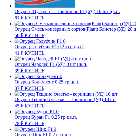
Огурец Шустрец — корнишон F1 (УД) 10 шт цв.п.
61
₽
КУПИТЬ
Огурец Смесь консервных сортов(Plant) Блистер (УД) 20 
50
₽
КУПИТЬ
Огурец Голубчик F1 0,25 гр цв.п.
41
₽
КУПИТЬ
Огурец Чародей F1 (УД) 8 шт цв.п.
39
₽
КУПИТЬ
Огурец Конкурент 0,25 гр цв.п.
37
₽
КУПИТЬ
Огурец Тещино счастье — корнишон (УД) 10 шт
45
₽
КУПИТЬ
Огурец Буран F1 0,25 гр цв.п.
78
₽
КУПИТЬ
Огурец Шик F1 0,2 гр цв.п.