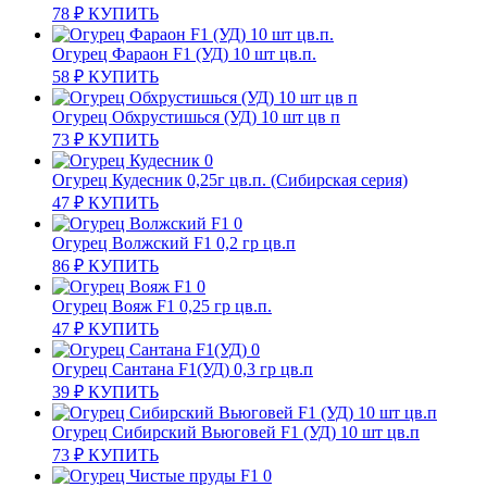
78
₽
КУПИТЬ
Огурец Фараон F1 (УД) 10 шт цв.п.
58
₽
КУПИТЬ
Огурец Обхрустишься (УД) 10 шт цв п
73
₽
КУПИТЬ
Огурец Кудесник 0,25г цв.п. (Сибирская серия)
47
₽
КУПИТЬ
Огурец Волжский F1 0,2 гр цв.п
86
₽
КУПИТЬ
Огурец Вояж F1 0,25 гр цв.п.
47
₽
КУПИТЬ
Огурец Сантана F1(УД) 0,3 гр цв.п
39
₽
КУПИТЬ
Огурец Сибирский Вьюговей F1 (УД) 10 шт цв.п
73
₽
КУПИТЬ