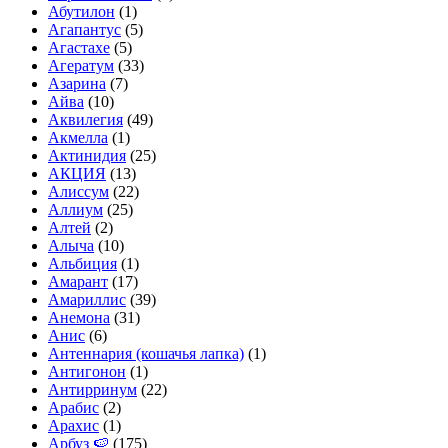
Абутилон
(1)
Агапантус
(5)
Агастахе
(5)
Агератум
(33)
Азарина
(7)
Айва
(10)
Аквилегия
(49)
Акмелла
(1)
Актинидия
(25)
АКЦИЯ
(13)
Алиссум
(22)
Аллиум
(25)
Алтей
(2)
Алыча
(10)
Альбиция
(1)
Амарант
(17)
Амариллис
(39)
Анемона
(31)
Анис
(6)
Антеннария (кошачья лапка)
(1)
Антигонон
(1)
Антирринум
(22)
Арабис
(2)
Арахис
(1)
Арбуз 🍉
(175)