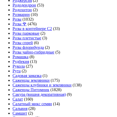
Роджерсия
(2)
Рододендрон
(53)
Родохитон
(2)
Розмарин
(10)
Розы
(1032)
Розы 🌹
(476)
Розы в контейнере С2
(33)
Розы парковые
(2)
Розы плетистые
(3)
Розы спрей
(6)
Розы флорибунда
(2)
Розы чайно-гибридные
(5)
Ромашка
(8)
Рудбекия
(13)
Рукола
(27)
Рута
(2)
Садовая замазка
(1)
Саженцы земляники
(175)
Саженцы клубники и земляники
(138)
Саженцы Питомник
(1828)
Сакура (вишня декоративная)
(9)
Салат
(160)
Салатный микс семян
(14)
Сальвия
(28)
Самшит
(2)