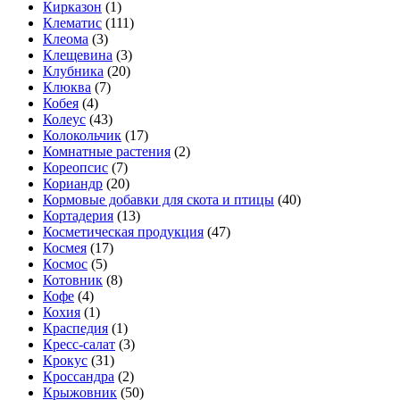
Кирказон
(1)
Клематис
(111)
Клеома
(3)
Клещевина
(3)
Клубника
(20)
Клюква
(7)
Кобея
(4)
Колеус
(43)
Колокольчик
(17)
Комнатные растения
(2)
Кореопсис
(7)
Кориандр
(20)
Кормовые добавки для скота и птицы
(40)
Кортадерия
(13)
Косметическая продукция
(47)
Космея
(17)
Космос
(5)
Котовник
(8)
Кофе
(4)
Кохия
(1)
Краспедия
(1)
Кресс-салат
(3)
Крокус
(31)
Кроссандра
(2)
Крыжовник
(50)