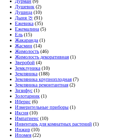
Дурман
(9)
Душевик
(2)
Душица
(10)
Дыня 🍈
(91)
Ежевика
(35)
Ежемалина
(5)
Ель
(15)
Жакаранда
(1)
Жасмин
(14)
Жимолость
(46)
Жимолость декоративная
(1)
Зверобой
(4)
Земклуника
(10)
Земляника
(188)
Земляника крупноплодная
(7)
Земляника ремонтантная
(2)
Зизифус
(1)
Золотарник
(1)
Иберис
(6)
Измерительные приборы
(1)
Иксия
(10)
Импатиенс
(10)
Инвентарь для комнатных растений
(1)
Инжир
(10)
Ипомея
(22)