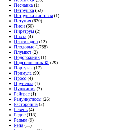
Песчанка
(1)
Петрушка
(52)
Петрушка листовая
(1)
Петуния
(620)
Пион
(60)
Пиретрум
(2)
Пихта
(4)
Платикодон
(12)
Плодовые
(1768)
Плумкот
(2)
Подорожник
(1)
Подсолнечник 🌻
(29)
Портулак
(17)
Примула
(90)
Просо
(4)
Прунелла
(1)
Пушкиния
(3)
Райграс
(1)
Ранункулюсы
(26)
Расторопша
(2)
Ревень
(4)
Редис
(118)
Редька
(9)
Репа
(11)