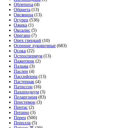
Облепиха
(4)
Обриета
(13)
Овсяница
(13)
Огурец
(536)
Ожика
(1)
Оксалис
(5)
Орегано
(7)
Орех грецкий
(10)
Осенние луковичные
(683)
Осока
(22)
Остеоспермум
(13)
Пажитник
(2)
Пальма
(3)
Паслен
(4)
Пассифлора
(13)
Пастернак
(4)
Патиссон
(16)
Пахиподиум
(3)
Пеларгония
(83)
Пенстемон
(3)
Пентас
(2)
Пепино
(3)
Перец
(500)
Перилла
(5)
Персик 🍑
(39)