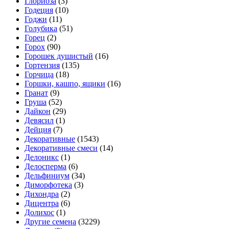
Глориоза
(3)
Годеция
(10)
Годжи
(11)
Голубика
(51)
Горец
(2)
Горох
(90)
Горошек душистый
(16)
Гортензия
(135)
Горчица
(18)
Горшки, кашпо, ящики
(16)
Гранат
(9)
Груша
(52)
Дайкон
(29)
Девясил
(1)
Дейция
(7)
Декоративные
(1543)
Декоративные смеси
(14)
Делоникс
(1)
Делосперма
(6)
Дельфиниум
(34)
Диморфотека
(3)
Дихондра
(2)
Дицентра
(6)
Долихос
(1)
Другие семена
(3229)