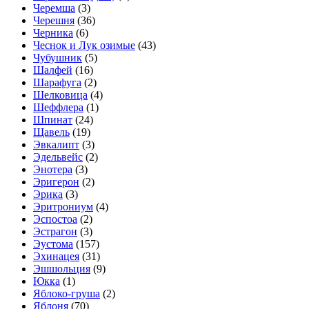
Черемша
(3)
Черешня
(36)
Черника
(6)
Чеснок и Лук озимые
(43)
Чубушник
(5)
Шалфей
(16)
Шарафуга
(2)
Шелковица
(4)
Шеффлера
(1)
Шпинат
(24)
Щавель
(19)
Эвкалипт
(3)
Эдельвейс
(2)
Энотера
(3)
Эригерон
(2)
Эрика
(3)
Эритрониум
(4)
Эспостоа
(2)
Эстрагон
(3)
Эустома
(157)
Эхинацея
(31)
Эшшольция
(9)
Юкка
(1)
Яблоко-груша
(2)
Яблоня
(70)