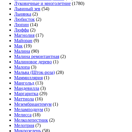
Луковичные и многолетние
(1780)
Львиный зев
(54)
Льнянка
(2)
Любисток
(2)
Люпин
(14)
Люффа
(2)
Магнолия
(17)
Майоран
(9)
Мак
(19)
Малина
(90)
Малина ремонтантная
(2)
Малиновое дерево
(1)
Малопа
(3)
Мальва (Шток-роза)
(28)
Маммиллярия
(1)
Мангольд
(13)
Мандевилла
(3)
Маргаритка
(29)
Маттиола
(16)
Мезембриантемум
(1)
Меламподиум
(1)
Мелисса
(18)
Мелколепестник
(2)
Мелотрия
(7)
Микрозелень
(58)