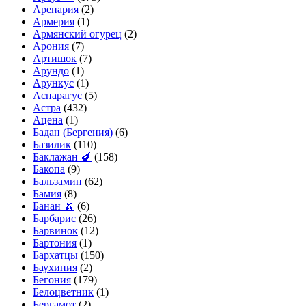
Аренария
(2)
Армерия
(1)
Армянский огурец
(2)
Арония
(7)
Артишок
(7)
Арундо
(1)
Арункус
(1)
Аспарагус
(5)
Астра
(432)
Ацена
(1)
Бадан (Бергения)
(6)
Базилик
(110)
Баклажан 🍆
(158)
Бакопа
(9)
Бальзамин
(62)
Бамия
(8)
Банан 🍌
(6)
Барбарис
(26)
Барвинок
(12)
Бартония
(1)
Бархатцы
(150)
Баухиния
(2)
Бегония
(179)
Белоцветник
(1)
Бергамот
(2)