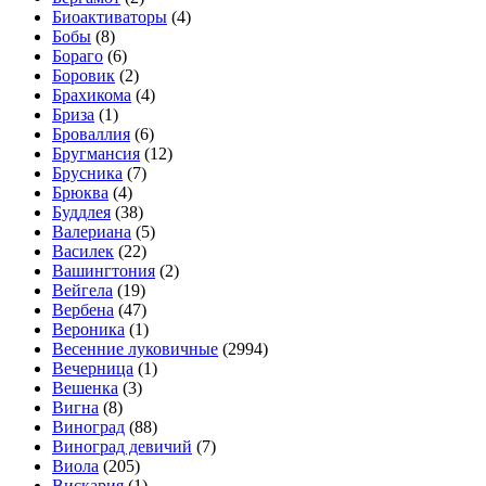
Биоактиваторы
(4)
Бобы
(8)
Бораго
(6)
Боровик
(2)
Брахикома
(4)
Бриза
(1)
Броваллия
(6)
Бругмансия
(12)
Брусника
(7)
Брюква
(4)
Буддлея
(38)
Валериана
(5)
Василек
(22)
Вашингтония
(2)
Вейгела
(19)
Вербена
(47)
Вероника
(1)
Весенние луковичные
(2994)
Вечерница
(1)
Вешенка
(3)
Вигна
(8)
Виноград
(88)
Виноград девичий
(7)
Виола
(205)
Вискария
(1)