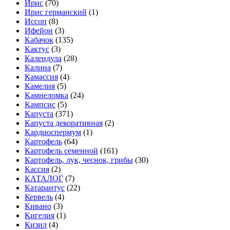
Ирис
(70)
Ирис германский
(1)
Иссоп
(8)
Ифейон
(3)
Кабачок
(135)
Кактус
(3)
Календула
(28)
Калина
(7)
Камассия
(4)
Камелия
(5)
Камнеломка
(24)
Кампсис
(5)
Капуста
(371)
Капуста декоративная
(2)
Кардиоспермум
(1)
Картофель
(64)
Картофель семенной
(161)
Картофель, лук, чеснок, грибы
(30)
Кассия
(2)
КАТАЛОГ
(7)
Катарантус
(22)
Кервель
(4)
Кивано
(3)
Кигелия
(1)
Кизил
(4)