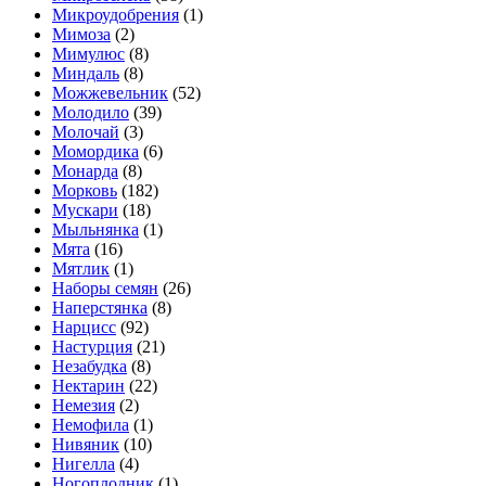
Микроудобрения
(1)
Мимоза
(2)
Мимулюс
(8)
Миндаль
(8)
Можжевельник
(52)
Молодило
(39)
Молочай
(3)
Момордика
(6)
Монарда
(8)
Морковь
(182)
Мускари
(18)
Мыльнянка
(1)
Мята
(16)
Мятлик
(1)
Наборы семян
(26)
Наперстянка
(8)
Нарцисс
(92)
Настурция
(21)
Незабудка
(8)
Нектарин
(22)
Немезия
(2)
Немофила
(1)
Нивяник
(10)
Нигелла
(4)
Ногоплодник
(1)