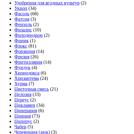
Удобрения для ягодных культур
(2)
Укроп
(34)
Фасоль
(68)
Фатсия
(3)
Фенхель
(2)
Физалис
(10)
Филодендрон
(2)
Финик
(1)
Флокс
(81)
Форзиция
(14)
Фрезия
(26)
Фритиллярия
(14)
Фундук
(4)
Хионодокса
(6)
Хризантема
(24)
Хурма
(7)
Цветочная смесь
(21)
Целозия
(33)
Цереус
(2)
Цикламен
(34)
Цинерария
(6)
Цинния
(73)
Циперус
(2)
Чабер
(5)
Черевишня (дюк)
(3)