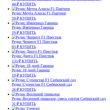
44
₽
КУПИТЬ
Редис Мечта Алисы F1 Партнер
59
₽
КУПИТЬ
Редис Империал Гавриш
19
₽
КУПИТЬ
Редис Черриэт F1 Престиж
83
₽
КУПИТЬ
Редис Диего F1 Престиж
133
₽
КУПИТЬ
Редис 18 дней Гавриш
19
₽
КУПИТЬ
Редис Суперстар F1 Сибирский сад
26
₽
КУПИТЬ
Редис Весенний триколор, смесь сортов Сибирский сад
31
₽
КУПИТЬ