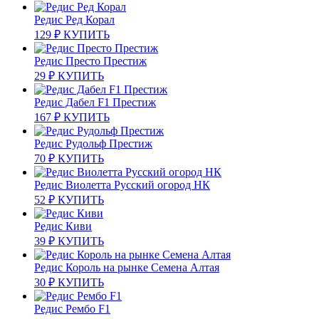
Редис Ред Корал
129
₽
КУПИТЬ
Редис Престо Престиж
29
₽
КУПИТЬ
Редис Дабел F1 Престиж
167
₽
КУПИТЬ
Редис Рудольф Престиж
70
₽
КУПИТЬ
Редис Виолетта Русский огород НК
52
₽
КУПИТЬ
Редис Киви
39
₽
КУПИТЬ
Редис Король на рынке Семена Алтая
30
₽
КУПИТЬ
Редис Рембо F1