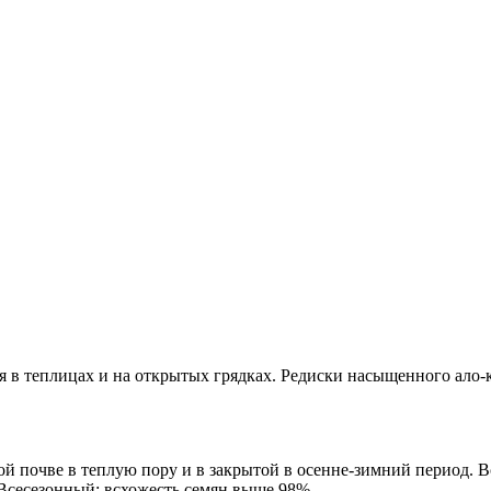
в теплицах и на открытых грядках. Редиски насыщенного ало-кр
й почве в теплую пору и в закрытой в осенне-зимний период. 
 Всесезонный: всхожесть семян выше 98%.