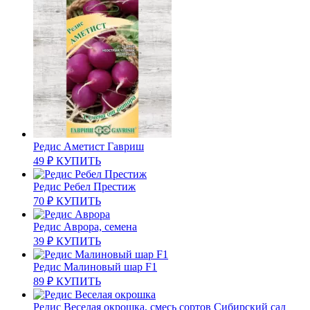
Редис Аметист Гавриш
49
₽
КУПИТЬ
Редис Ребел Престиж
70
₽
КУПИТЬ
Редис Аврора, семена
39
₽
КУПИТЬ
Редис Малиновый шар F1
89
₽
КУПИТЬ
Редис Веселая окрошка, смесь сортов Сибирский сад