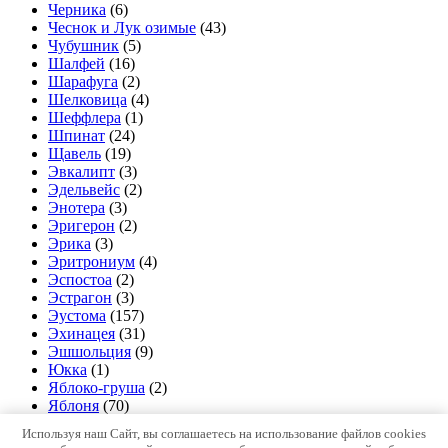
Черника
(6)
Чеснок и Лук озимые
(43)
Чубушник
(5)
Шалфей
(16)
Шарафуга
(2)
Шелковица
(4)
Шеффлера
(1)
Шпинат
(24)
Щавель
(19)
Эвкалипт
(3)
Эдельвейс
(2)
Энотера
(3)
Эригерон
(2)
Эрика
(3)
Эритрониум
(4)
Эспостоа
(2)
Эстрагон
(3)
Эустома
(157)
Эхинацея
(31)
Эшшольция
(9)
Юкка
(1)
Яблоко-груша
(2)
Яблоня
(70)
Используя наш Сайт, вы соглашаетесь на использование файлов cookies
Copyright © Все права защищены.