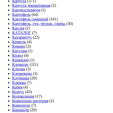
Капуста
(371)
Капуста декоративная
(2)
Кардиоспермум
(1)
Картофель
(64)
Картофель семенной
(161)
Картофель, лук, чеснок, грибы
(30)
Кассия
(2)
КАТАЛОГ
(7)
Катарантус
(22)
Кервель
(4)
Кивано
(3)
Кигелия
(1)
Кизил
(4)
Кирказон
(1)
Клематис
(111)
Клеома
(3)
Клещевина
(3)
Клубника
(20)
Клюква
(7)
Кобея
(4)
Колеус
(43)
Колокольчик
(17)
Комнатные растения
(2)
Кореопсис
(7)
Кориандр
(20)