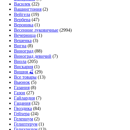
Василек
(22)
Вашингтония
(2)
Вейгела
(19)
Вербена
(47)
Вероника
(1)
Весенние луковичные
(2994)
Вечерница
(1)
Вешенка
(3)
Вигна
(8)
Виноград
(88)
Виноград девичий
(7)
Виола
(205)
Вискария
(1)
Вишня 🍒
(29)
Все товары
(13)
Вьюнок
(5)
Газания
(8)
Газон
(27)
Гайлардия
(7)
Гацания
(32)
Гвоздика
(84)
Гейхера
(24)
Гелениум
(2)
Гелиптерум
(1)
Гелихризум
(13)