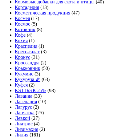
Кормовые добавки для скота и птицы
(40)
Кортадерия
(13)
Косметическая продукция
(47)
Космея
(17)
Космос
(5)
Котовник
(8)
Кофе
(4)
Кохия
(1)
Краспедия
(1)
Кресс-салат
(3)
Крокус
(31)
Кроссандра
(2)
Крыжовник
(50)
Кукумис
(3)
Кукуруза 🌽
(63)
Куфея
(2)
КЭШБЭК 25%
(98)
Лаванда
(33)
Лагенария
(10)
Лагурус
(2)
Лапчатка
(25)
Левкой
(27)
Лиатрис
(4)
Лизимахия
(2)
Лилия
(161)