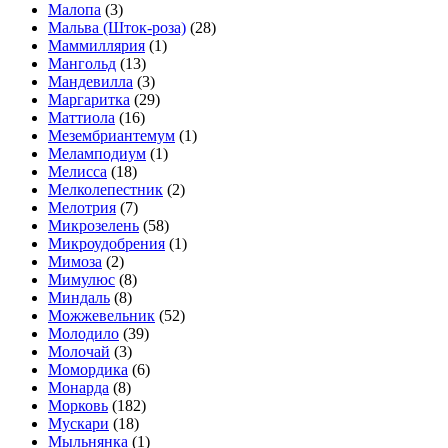
Малопа
(3)
Мальва (Шток-роза)
(28)
Маммиллярия
(1)
Мангольд
(13)
Мандевилла
(3)
Маргаритка
(29)
Маттиола
(16)
Мезембриантемум
(1)
Меламподиум
(1)
Мелисса
(18)
Мелколепестник
(2)
Мелотрия
(7)
Микрозелень
(58)
Микроудобрения
(1)
Мимоза
(2)
Мимулюс
(8)
Миндаль
(8)
Можжевельник
(52)
Молодило
(39)
Молочай
(3)
Момордика
(6)
Монарда
(8)
Морковь
(182)
Мускари
(18)
Мыльнянка
(1)