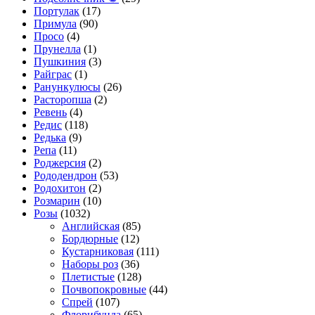
Портулак
(17)
Примула
(90)
Просо
(4)
Прунелла
(1)
Пушкиния
(3)
Райграс
(1)
Ранункулюсы
(26)
Расторопша
(2)
Ревень
(4)
Редис
(118)
Редька
(9)
Репа
(11)
Роджерсия
(2)
Рододендрон
(53)
Родохитон
(2)
Розмарин
(10)
Розы
(1032)
Английская
(85)
Бордюрные
(12)
Кустарниковая
(111)
Наборы роз
(36)
Плетистые
(128)
Почвопокровные
(44)
Спрей
(107)
Флорибунда
(65)