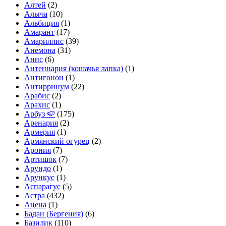
Алтей
(2)
Алыча
(10)
Альбиция
(1)
Амарант
(17)
Амариллис
(39)
Анемона
(31)
Анис
(6)
Антеннария (кошачья лапка)
(1)
Антигонон
(1)
Антирринум
(22)
Арабис
(2)
Арахис
(1)
Арбуз 🍉
(175)
Аренария
(2)
Армерия
(1)
Армянский огурец
(2)
Арония
(7)
Артишок
(7)
Арундо
(1)
Арункус
(1)
Аспарагус
(5)
Астра
(432)
Ацена
(1)
Бадан (Бергения)
(6)
Базилик
(110)