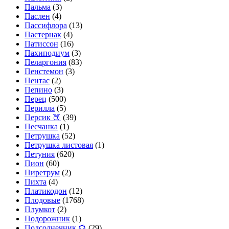
Пальма
(3)
Паслен
(4)
Пассифлора
(13)
Пастернак
(4)
Патиссон
(16)
Пахиподиум
(3)
Пеларгония
(83)
Пенстемон
(3)
Пентас
(2)
Пепино
(3)
Перец
(500)
Перилла
(5)
Персик 🍑
(39)
Песчанка
(1)
Петрушка
(52)
Петрушка листовая
(1)
Петуния
(620)
Пион
(60)
Пиретрум
(2)
Пихта
(4)
Платикодон
(12)
Плодовые
(1768)
Плумкот
(2)
Подорожник
(1)
Подсолнечник 🌻
(29)