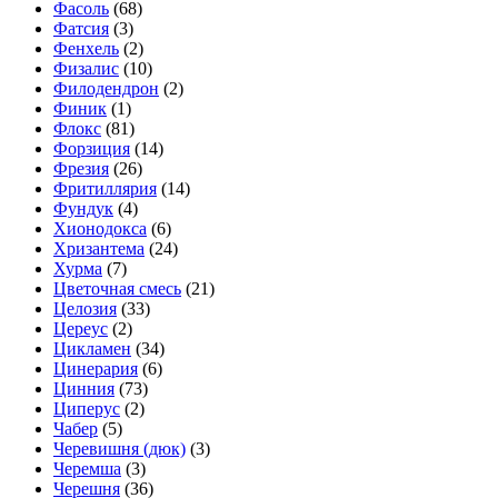
Фасоль
(68)
Фатсия
(3)
Фенхель
(2)
Физалис
(10)
Филодендрон
(2)
Финик
(1)
Флокс
(81)
Форзиция
(14)
Фрезия
(26)
Фритиллярия
(14)
Фундук
(4)
Хионодокса
(6)
Хризантема
(24)
Хурма
(7)
Цветочная смесь
(21)
Целозия
(33)
Цереус
(2)
Цикламен
(34)
Цинерария
(6)
Цинния
(73)
Циперус
(2)
Чабер
(5)
Черевишня (дюк)
(3)
Черемша
(3)
Черешня
(36)