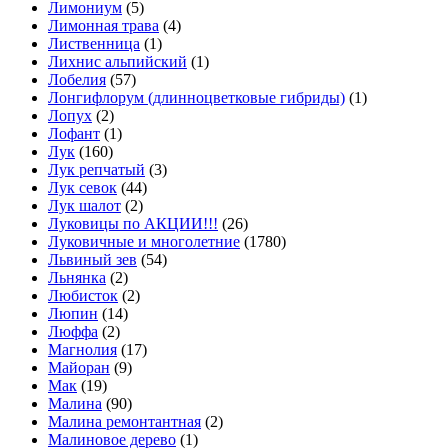
Лимониум
(5)
Лимонная трава
(4)
Лиственница
(1)
Лихнис альпийский
(1)
Лобелия
(57)
Лонгифлорум (длинноцветковые гибриды)
(1)
Лопух
(2)
Лофант
(1)
Лук
(160)
Лук репчатый
(3)
Лук севок
(44)
Лук шалот
(2)
Луковицы по АКЦИИ!!!
(26)
Луковичные и многолетние
(1780)
Львиный зев
(54)
Льнянка
(2)
Любисток
(2)
Люпин
(14)
Люффа
(2)
Магнолия
(17)
Майоран
(9)
Мак
(19)
Малина
(90)
Малина ремонтантная
(2)
Малиновое дерево
(1)