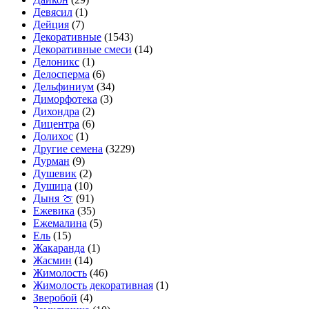
Девясил
(1)
Дейция
(7)
Декоративные
(1543)
Декоративные смеси
(14)
Делоникс
(1)
Делосперма
(6)
Дельфиниум
(34)
Диморфотека
(3)
Дихондра
(2)
Дицентра
(6)
Долихос
(1)
Другие семена
(3229)
Дурман
(9)
Душевик
(2)
Душица
(10)
Дыня 🍈
(91)
Ежевика
(35)
Ежемалина
(5)
Ель
(15)
Жакаранда
(1)
Жасмин
(14)
Жимолость
(46)
Жимолость декоративная
(1)
Зверобой
(4)