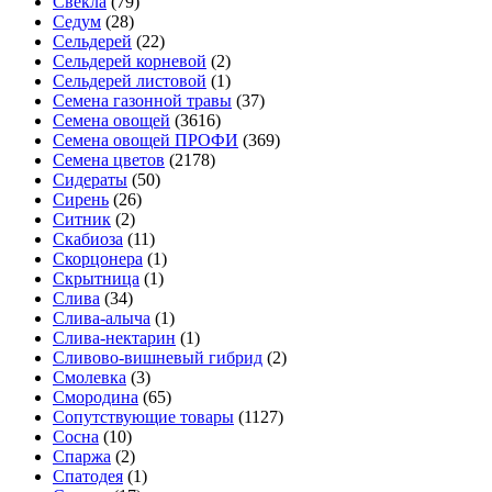
Свекла
(79)
Седум
(28)
Сельдерей
(22)
Сельдерей корневой
(2)
Сельдерей листовой
(1)
Семена газонной травы
(37)
Семена овощей
(3616)
Семена овощей ПРОФИ
(369)
Семена цветов
(2178)
Сидераты
(50)
Сирень
(26)
Ситник
(2)
Скабиоза
(11)
Скорцонера
(1)
Скрытница
(1)
Слива
(34)
Слива-алыча
(1)
Слива-нектарин
(1)
Сливово-вишневый гибрид
(2)
Смолевка
(3)
Смородина
(65)
Сопутствующие товары
(1127)
Сосна
(10)
Спаржа
(2)
Спатодея
(1)