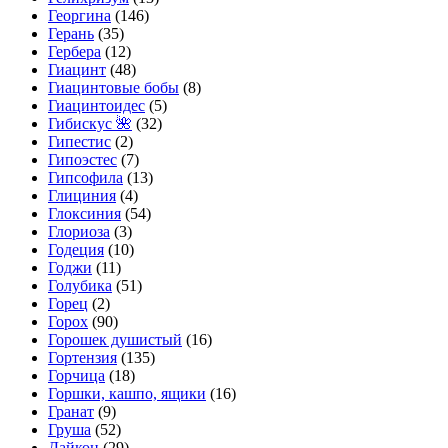
Георгина
(146)
Герань
(35)
Гербера
(12)
Гиацинт
(48)
Гиацинтовые бобы
(8)
Гиацинтоидес
(5)
Гибискус 🌺
(32)
Гипестис
(2)
Гипоэстес
(7)
Гипсофила
(13)
Глициния
(4)
Глоксиния
(54)
Глориоза
(3)
Годеция
(10)
Годжи
(11)
Голубика
(51)
Горец
(2)
Горох
(90)
Горошек душистый
(16)
Гортензия
(135)
Горчица
(18)
Горшки, кашпо, ящики
(16)
Гранат
(9)
Груша
(52)
Дайкон
(29)