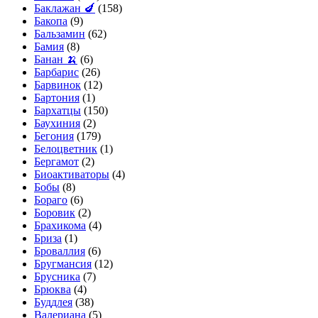
Баклажан 🍆
(158)
Бакопа
(9)
Бальзамин
(62)
Бамия
(8)
Банан 🍌
(6)
Барбарис
(26)
Барвинок
(12)
Бартония
(1)
Бархатцы
(150)
Баухиния
(2)
Бегония
(179)
Белоцветник
(1)
Бергамот
(2)
Биоактиваторы
(4)
Бобы
(8)
Бораго
(6)
Боровик
(2)
Брахикома
(4)
Бриза
(1)
Броваллия
(6)
Бругмансия
(12)
Брусника
(7)
Брюква
(4)
Буддлея
(38)
Валериана
(5)