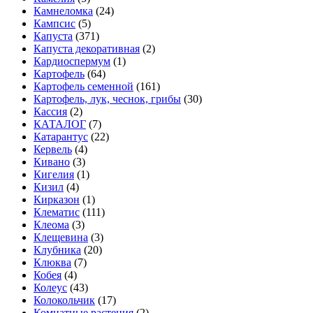
Камнеломка
(24)
Кампсис
(5)
Капуста
(371)
Капуста декоративная
(2)
Кардиоспермум
(1)
Картофель
(64)
Картофель семенной
(161)
Картофель, лук, чеснок, грибы
(30)
Кассия
(2)
КАТАЛОГ
(7)
Катарантус
(22)
Кервель
(4)
Кивано
(3)
Кигелия
(1)
Кизил
(4)
Кирказон
(1)
Клематис
(111)
Клеома
(3)
Клещевина
(3)
Клубника
(20)
Клюква
(7)
Кобея
(4)
Колеус
(43)
Колокольчик
(17)
Комнатные растения
(2)