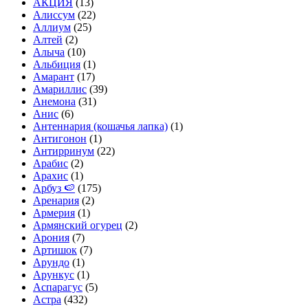
АКЦИЯ
(13)
Алиссум
(22)
Аллиум
(25)
Алтей
(2)
Алыча
(10)
Альбиция
(1)
Амарант
(17)
Амариллис
(39)
Анемона
(31)
Анис
(6)
Антеннария (кошачья лапка)
(1)
Антигонон
(1)
Антирринум
(22)
Арабис
(2)
Арахис
(1)
Арбуз 🍉
(175)
Аренария
(2)
Армерия
(1)
Армянский огурец
(2)
Арония
(7)
Артишок
(7)
Арундо
(1)
Арункус
(1)
Аспарагус
(5)
Астра
(432)