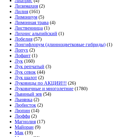
Лиатрис
(4)
Лизимахия
(2)
Лилия
(161)
Лимониум
(5)
Лимонная трава
(4)
Лиственница
(1)
Лихнис альпийский
(1)
Лобелия
(57)
Лонгифлорум (длинноцветковые гибриды)
(1)
Лопух
(2)
Лофант
(1)
Лук
(160)
Лук репчатый
(3)
Лук севок
(44)
Лук шалот
(2)
Луковицы по АКЦИИ!!!
(26)
Луковичные и многолетние
(1780)
Львиный зев
(54)
Льнянка
(2)
Любисток
(2)
Люпин
(14)
Люффа
(2)
Магнолия
(17)
Майоран
(9)
Мак
(19)