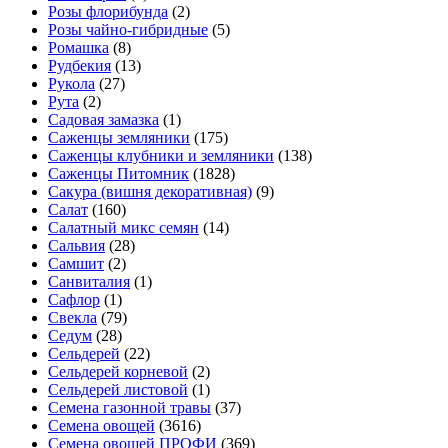
Розы флорибунда
(2)
Розы чайно-гибридные
(5)
Ромашка
(8)
Рудбекия
(13)
Рукола
(27)
Рута
(2)
Садовая замазка
(1)
Саженцы земляники
(175)
Саженцы клубники и земляники
(138)
Саженцы Питомник
(1828)
Сакура (вишня декоративная)
(9)
Салат
(160)
Салатный микс семян
(14)
Сальвия
(28)
Самшит
(2)
Санвиталия
(1)
Сафлор
(1)
Свекла
(79)
Седум
(28)
Сельдерей
(22)
Сельдерей корневой
(2)
Сельдерей листовой
(1)
Семена газонной травы
(37)
Семена овощей
(3616)
Семена овощей ПРОФИ
(369)