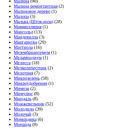
Малина
(90)
Малина ремонтантная
(2)
Малиновое дерево
(1)
Малопа
(3)
Мальва (Шток-роза)
(28)
Маммиллярия
(1)
Мангольд
(13)
Мандевилла
(3)
Маргаритка
(29)
Маттиола
(16)
Мезембриантемум
(1)
Меламподиум
(1)
Мелисса
(18)
Мелколепестник
(2)
Мелотрия
(7)
Микрозелень
(58)
Микроудобрения
(1)
Мимоза
(2)
Мимулюс
(8)
Миндаль
(8)
Можжевельник
(52)
Молодило
(39)
Молочай
(3)
Момордика
(6)
Монарда
(8)