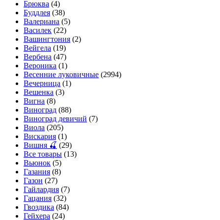
Брюква
(4)
Буддлея
(38)
Валериана
(5)
Василек
(22)
Вашингтония
(2)
Вейгела
(19)
Вербена
(47)
Вероника
(1)
Весенние луковичные
(2994)
Вечерница
(1)
Вешенка
(3)
Вигна
(8)
Виноград
(88)
Виноград девичий
(7)
Виола
(205)
Вискария
(1)
Вишня 🍒
(29)
Все товары
(13)
Вьюнок
(5)
Газания
(8)
Газон
(27)
Гайлардия
(7)
Гацания
(32)
Гвоздика
(84)
Гейхера
(24)