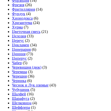
Форзиция
(14)
Фрезия
(26)
Фритиллярия
(14)
Фундук
(4)
Хионодокса
(6)
Хризантема
(24)
Хурма
(7)
Цветочная смесь
(21)
Целозия
(33)
Цереус
(2)
Цикламен
(34)
Цинерария
(6)
Цинния
(73)
Циперус
(2)
Чабер
(5)
Черевишня (дюк)
(3)
Черемша
(3)
Черешня
(36)
Черника
(6)
Чеснок и Лук озимые
(43)
Чубушник
(5)
Шалфей
(16)
Шарафуга
(2)
Шелковица
(4)
Шеффлера
(1)