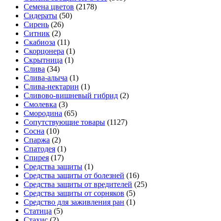
Семена цветов
(2178)
Сидераты
(50)
Сирень
(26)
Ситник
(2)
Скабиоза
(11)
Скорцонера
(1)
Скрытница
(1)
Слива
(34)
Слива-алыча
(1)
Слива-нектарин
(1)
Сливово-вишневый гибрид
(2)
Смолевка
(3)
Смородина
(65)
Сопутствующие товары
(1127)
Сосна
(10)
Спаржа
(2)
Спатодея
(1)
Спирея
(17)
Средства защиты
(1)
Средства защиты от болезней
(16)
Средства защиты от вредителей
(25)
Средства защиты от сорняков
(5)
Средство для заживления ран
(1)
Статица
(5)
Стахис
(2)