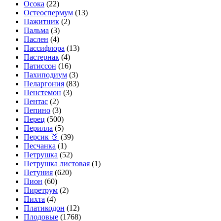
Осока
(22)
Остеоспермум
(13)
Пажитник
(2)
Пальма
(3)
Паслен
(4)
Пассифлора
(13)
Пастернак
(4)
Патиссон
(16)
Пахиподиум
(3)
Пеларгония
(83)
Пенстемон
(3)
Пентас
(2)
Пепино
(3)
Перец
(500)
Перилла
(5)
Персик 🍑
(39)
Песчанка
(1)
Петрушка
(52)
Петрушка листовая
(1)
Петуния
(620)
Пион
(60)
Пиретрум
(2)
Пихта
(4)
Платикодон
(12)
Плодовые
(1768)