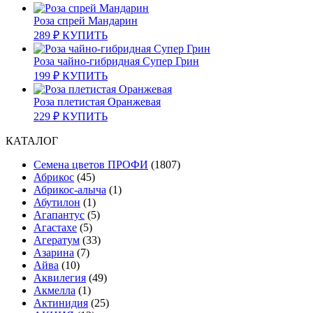
Роза спрей Мандарин
289
₽
КУПИТЬ
Роза чайно-гибридная Супер Грин
199
₽
КУПИТЬ
Роза плетистая Оранжевая
229
₽
КУПИТЬ
КАТАЛОГ
Cемена цветов ПРОФИ
(1807)
Абрикос
(45)
Абрикос-алыча
(1)
Абутилон
(1)
Агапантус
(5)
Агастахе
(5)
Агератум
(33)
Азарина
(7)
Айва
(10)
Аквилегия
(49)
Акмелла
(1)
Актинидия
(25)