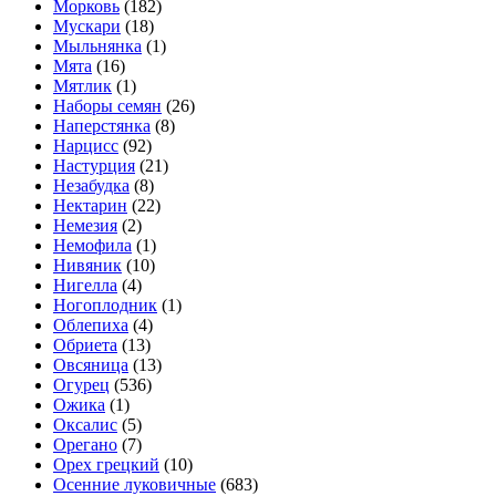
Морковь
(182)
Мускари
(18)
Мыльнянка
(1)
Мята
(16)
Мятлик
(1)
Наборы семян
(26)
Наперстянка
(8)
Нарцисс
(92)
Настурция
(21)
Незабудка
(8)
Нектарин
(22)
Немезия
(2)
Немофила
(1)
Нивяник
(10)
Нигелла
(4)
Ногоплодник
(1)
Облепиха
(4)
Обриета
(13)
Овсяница
(13)
Огурец
(536)
Ожика
(1)
Оксалис
(5)
Орегано
(7)
Орех грецкий
(10)
Осенние луковичные
(683)