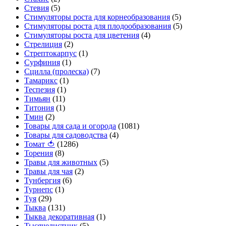
Стевия
(5)
Стимуляторы роста для корнеобразования
(5)
Стимуляторы роста для плодообразования
(5)
Стимуляторы роста для цветения
(4)
Стрелиция
(2)
Стрептокарпус
(1)
Сурфиния
(1)
Сцилла (пролеска)
(7)
Тамарикс
(1)
Теспезия
(1)
Тимьян
(11)
Титония
(1)
Тмин
(2)
Товары для сада и огорода
(1081)
Товары для садоводства
(4)
Томат 🍅
(1286)
Торения
(8)
Травы для животных
(5)
Травы для чая
(2)
Тунбергия
(6)
Турнепс
(1)
Туя
(29)
Тыква
(131)
Тыква декоративная
(1)
Тысячелистник
(5)