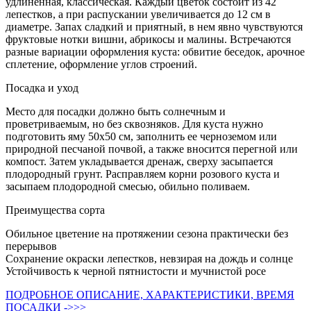
удлиненная, классическая. Каждый цветок состоит из 42
лепестков, а при распускании увеличивается до 12 см в
диаметре. Запах сладкий и приятный, в нем явно чувствуются
фруктовые нотки вишни, абрикосы и малины. Встречаются
разные вариации оформления куста: обвитие беседок, арочное
сплетение, оформление углов строений.
Посадка и уход
Место для посадки должно быть солнечным и
проветриваемым, но без сквозняков. Для куста нужно
подготовить яму 50х50 см, заполнить ее черноземом или
природной песчаной почвой, а также вносится перегной или
компост. Затем укладывается дренаж, сверху засыпается
плодородный грунт. Расправляем корни розового куста и
засыпаем плодородной смесью, обильно поливаем.
Преимущества сорта
Обильное цветение на протяжении сезона практически без
перерывов
Сохранение окраски лепестков, невзирая на дождь и солнце
Устойчивость к черной пятнистости и мучнистой росе
ПОДРОБНОЕ ОПИСАНИЕ, ХАРАКТЕРИСТИКИ, ВРЕМЯ
ПОСАДКИ ->>>