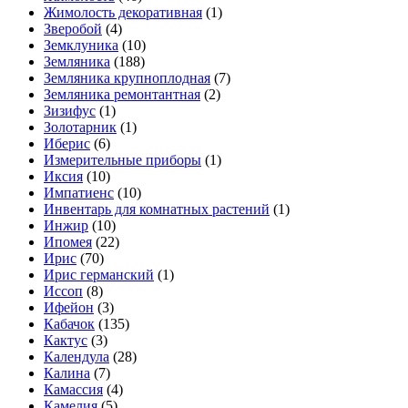
Жимолость декоративная
(1)
Зверобой
(4)
Земклуника
(10)
Земляника
(188)
Земляника крупноплодная
(7)
Земляника ремонтантная
(2)
Зизифус
(1)
Золотарник
(1)
Иберис
(6)
Измерительные приборы
(1)
Иксия
(10)
Импатиенс
(10)
Инвентарь для комнатных растений
(1)
Инжир
(10)
Ипомея
(22)
Ирис
(70)
Ирис германский
(1)
Иссоп
(8)
Ифейон
(3)
Кабачок
(135)
Кактус
(3)
Календула
(28)
Калина
(7)
Камассия
(4)
Камелия
(5)