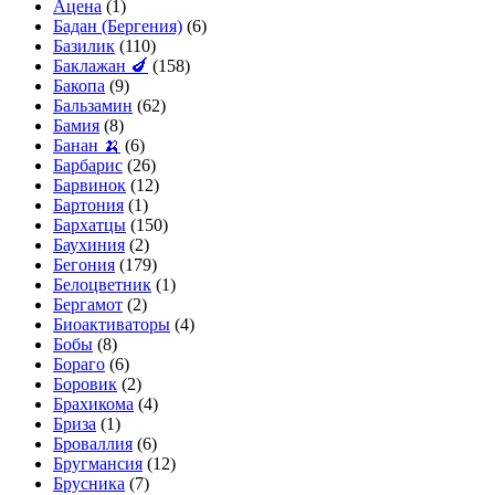
Ацена
(1)
Бадан (Бергения)
(6)
Базилик
(110)
Баклажан 🍆
(158)
Бакопа
(9)
Бальзамин
(62)
Бамия
(8)
Банан 🍌
(6)
Барбарис
(26)
Барвинок
(12)
Бартония
(1)
Бархатцы
(150)
Баухиния
(2)
Бегония
(179)
Белоцветник
(1)
Бергамот
(2)
Биоактиваторы
(4)
Бобы
(8)
Бораго
(6)
Боровик
(2)
Брахикома
(4)
Бриза
(1)
Броваллия
(6)
Бругмансия
(12)
Брусника
(7)