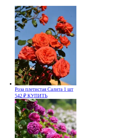
Роза плетистая Салита 1 шт
542
₽
КУПИТЬ