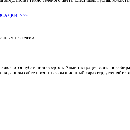
а зиму.Листва темно-зеленого цвета, блестящая, густая, кожиста
САДКИ ->>>
женным платежом.
не являются публичной офертой. Администрация сайта не собира
 на данном сайте носят информационный характер, уточняйте эт