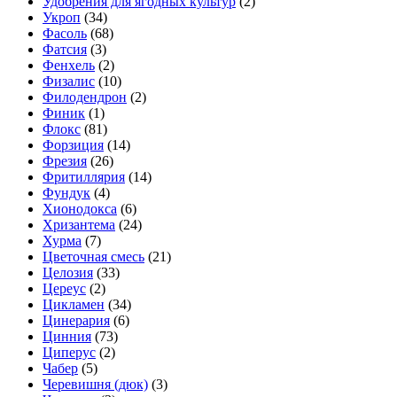
Удобрения для ягодных культур
(2)
Укроп
(34)
Фасоль
(68)
Фатсия
(3)
Фенхель
(2)
Физалис
(10)
Филодендрон
(2)
Финик
(1)
Флокс
(81)
Форзиция
(14)
Фрезия
(26)
Фритиллярия
(14)
Фундук
(4)
Хионодокса
(6)
Хризантема
(24)
Хурма
(7)
Цветочная смесь
(21)
Целозия
(33)
Цереус
(2)
Цикламен
(34)
Цинерария
(6)
Цинния
(73)
Циперус
(2)
Чабер
(5)
Черевишня (дюк)
(3)