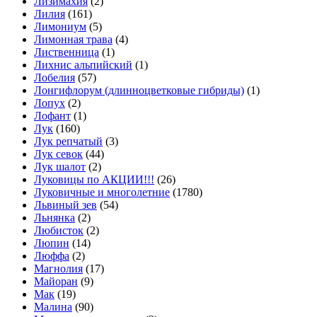
Лизимахия
(2)
Лилия
(161)
Лимониум
(5)
Лимонная трава
(4)
Лиственница
(1)
Лихнис альпийский
(1)
Лобелия
(57)
Лонгифлорум (длинноцветковые гибриды)
(1)
Лопух
(2)
Лофант
(1)
Лук
(160)
Лук репчатый
(3)
Лук севок
(44)
Лук шалот
(2)
Луковицы по АКЦИИ!!!
(26)
Луковичные и многолетние
(1780)
Львиный зев
(54)
Льнянка
(2)
Любисток
(2)
Люпин
(14)
Люффа
(2)
Магнолия
(17)
Майоран
(9)
Мак
(19)
Малина
(90)