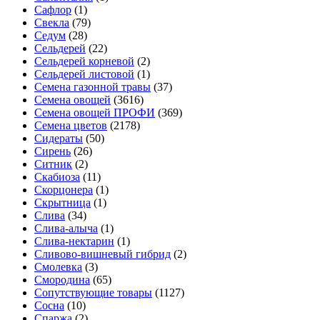
Сафлор
(1)
Свекла
(79)
Седум
(28)
Сельдерей
(22)
Сельдерей корневой
(2)
Сельдерей листовой
(1)
Семена газонной травы
(37)
Семена овощей
(3616)
Семена овощей ПРОФИ
(369)
Семена цветов
(2178)
Сидераты
(50)
Сирень
(26)
Ситник
(2)
Скабиоза
(11)
Скорцонера
(1)
Скрытница
(1)
Слива
(34)
Слива-алыча
(1)
Слива-нектарин
(1)
Сливово-вишневый гибрид
(2)
Смолевка
(3)
Смородина
(65)
Сопутствующие товары
(1127)
Сосна
(10)
Спаржа
(2)