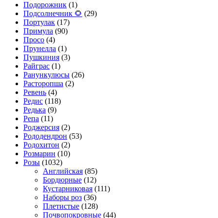
Подорожник
(1)
Подсолнечник 🌻
(29)
Портулак
(17)
Примула
(90)
Просо
(4)
Прунелла
(1)
Пушкиния
(3)
Райграс
(1)
Ранункулюсы
(26)
Расторопша
(2)
Ревень
(4)
Редис
(118)
Редька
(9)
Репа
(11)
Роджерсия
(2)
Рододендрон
(53)
Родохитон
(2)
Розмарин
(10)
Розы
(1032)
Английская
(85)
Бордюрные
(12)
Кустарниковая
(111)
Наборы роз
(36)
Плетистые
(128)
Почвопокровные
(44)