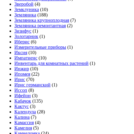
Зверобой
(4)
Земклуника
(10)
Земляника
(188)
Земляника крупноплодная
(7)
Земляника ремонтантная
(2)
Зизифус
(1)
Золотарник
(1)
Иберис
(6)
Измерительные приборы
(1)
Иксия
(10)
Импатиенс
(10)
Инвентарь для комнатных растений
(1)
Инжир
(10)
Ипомея
(22)
Ирис
(70)
Ирис германский
(1)
Иссоп
(8)
Ифейон
(3)
Кабачок
(135)
Кактус
(3)
Календула
(28)
Калина
(7)
Камассия
(4)
Камелия
(5)
Камнеломка
(24)