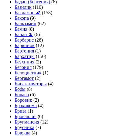
Бадан (Бергения)
(6)
Базилик
(110)
Баклажан 🍆
(158)
Бакопа
(9)
Бальзамин
(62)
Бамия
(8)
Банан 🍌
(6)
Барбарис
(26)
Барвинок
(12)
Бартония
(1)
Бархатцы
(150)
Баухиния
(2)
Бегония
(179)
Белоцветник
(1)
Бергамот
(2)
Биоактиваторы
(4)
Бобы
(8)
Бораго
(6)
Боровик
(2)
Брахикома
(4)
Бриза
(1)
Броваллия
(6)
Бругмансия
(12)
Брусника
(7)
Брюква
(4)