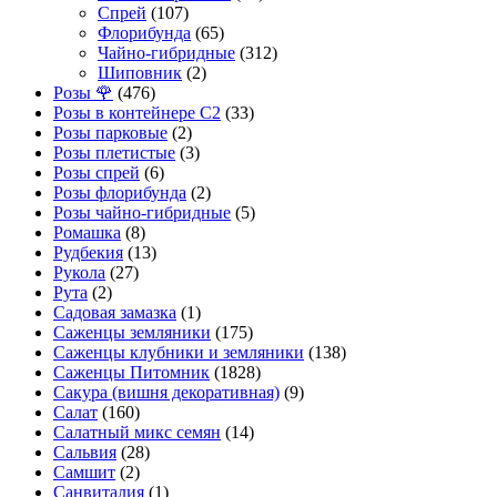
Спрей
(107)
Флорибунда
(65)
Чайно-гибридные
(312)
Шиповник
(2)
Розы 🌹
(476)
Розы в контейнере С2
(33)
Розы парковые
(2)
Розы плетистые
(3)
Розы спрей
(6)
Розы флорибунда
(2)
Розы чайно-гибридные
(5)
Ромашка
(8)
Рудбекия
(13)
Рукола
(27)
Рута
(2)
Садовая замазка
(1)
Саженцы земляники
(175)
Саженцы клубники и земляники
(138)
Саженцы Питомник
(1828)
Сакура (вишня декоративная)
(9)
Салат
(160)
Салатный микс семян
(14)
Сальвия
(28)
Самшит
(2)
Санвиталия
(1)