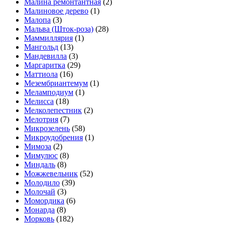
Малина ремонтантная
(2)
Малиновое дерево
(1)
Малопа
(3)
Мальва (Шток-роза)
(28)
Маммиллярия
(1)
Мангольд
(13)
Мандевилла
(3)
Маргаритка
(29)
Маттиола
(16)
Мезембриантемум
(1)
Меламподиум
(1)
Мелисса
(18)
Мелколепестник
(2)
Мелотрия
(7)
Микрозелень
(58)
Микроудобрения
(1)
Мимоза
(2)
Мимулюс
(8)
Миндаль
(8)
Можжевельник
(52)
Молодило
(39)
Молочай
(3)
Момордика
(6)
Монарда
(8)
Морковь
(182)