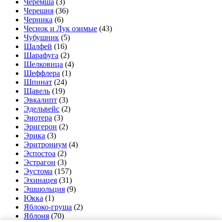
Черемша
(3)
Черешня
(36)
Черника
(6)
Чеснок и Лук озимые
(43)
Чубушник
(5)
Шалфей
(16)
Шарафуга
(2)
Шелковица
(4)
Шеффлера
(1)
Шпинат
(24)
Щавель
(19)
Эвкалипт
(3)
Эдельвейс
(2)
Энотера
(3)
Эригерон
(2)
Эрика
(3)
Эритрониум
(4)
Эспостоа
(2)
Эстрагон
(3)
Эустома
(157)
Эхинацея
(31)
Эшшольция
(9)
Юкка
(1)
Яблоко-груша
(2)
Яблоня
(70)