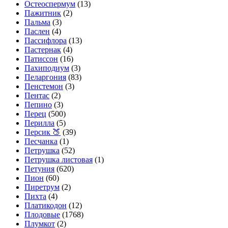
Остеоспермум
(13)
Пажитник
(2)
Пальма
(3)
Паслен
(4)
Пассифлора
(13)
Пастернак
(4)
Патиссон
(16)
Пахиподиум
(3)
Пеларгония
(83)
Пенстемон
(3)
Пентас
(2)
Пепино
(3)
Перец
(500)
Перилла
(5)
Персик 🍑
(39)
Песчанка
(1)
Петрушка
(52)
Петрушка листовая
(1)
Петуния
(620)
Пион
(60)
Пиретрум
(2)
Пихта
(4)
Платикодон
(12)
Плодовые
(1768)
Плумкот
(2)