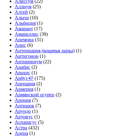
Алиссум
(22)
Аллиум
(25)
Алтей
(2)
Алыча
(10)
Альбиция
(1)
Амарант
(17)
Амариллис
(39)
Анемона
(31)
Анис
(6)
Антеннария (кошачья лапка)
(1)
Антигонон
(1)
Антирринум
(22)
Арабис
(2)
Арахис
(1)
Арбуз 🍉
(175)
Аренария
(2)
Армерия
(1)
Армянский огурец
(2)
Арония
(7)
Артишок
(7)
Арундо
(1)
Арункус
(1)
Аспарагус
(5)
Астра
(432)
Ацена
(1)