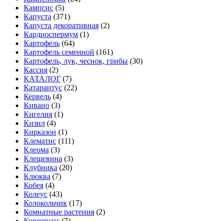
Кампсис
(5)
Капуста
(371)
Капуста декоративная
(2)
Кардиоспермум
(1)
Картофель
(64)
Картофель семенной
(161)
Картофель, лук, чеснок, грибы
(30)
Кассия
(2)
КАТАЛОГ
(7)
Катарантус
(22)
Кервель
(4)
Кивано
(3)
Кигелия
(1)
Кизил
(4)
Кирказон
(1)
Клематис
(111)
Клеома
(3)
Клещевина
(3)
Клубника
(20)
Клюква
(7)
Кобея
(4)
Колеус
(43)
Колокольчик
(17)
Комнатные растения
(2)
Кореопсис
(7)