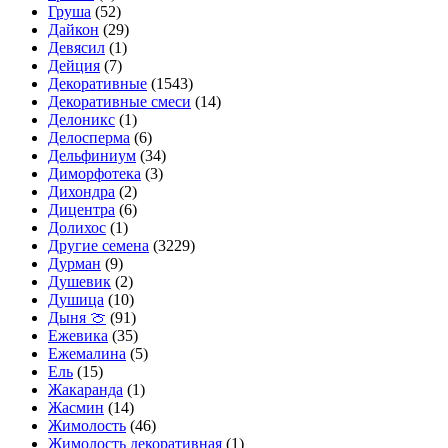
Груша
(52)
Дайкон
(29)
Девясил
(1)
Дейция
(7)
Декоративные
(1543)
Декоративные смеси
(14)
Делоникс
(1)
Делосперма
(6)
Дельфиниум
(34)
Диморфотека
(3)
Дихондра
(2)
Дицентра
(6)
Долихос
(1)
Другие семена
(3229)
Дурман
(9)
Душевик
(2)
Душица
(10)
Дыня 🍈
(91)
Ежевика
(35)
Ежемалина
(5)
Ель
(15)
Жакаранда
(1)
Жасмин
(14)
Жимолость
(46)
Жимолость декоративная
(1)