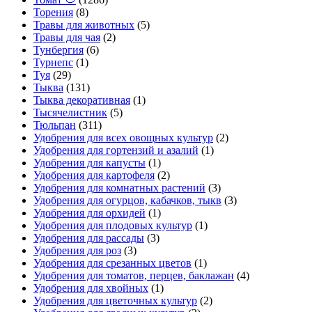
Торения
(8)
Травы для животных
(5)
Травы для чая
(2)
Тунбергия
(6)
Турнепс
(1)
Туя
(29)
Тыква
(131)
Тыква декоративная
(1)
Тысячелистник
(5)
Тюльпан
(311)
Удобрения для всех овощных культур
(2)
Удобрения для гортензий и азалий
(1)
Удобрения для капусты
(1)
Удобрения для картофеля
(2)
Удобрения для комнатных растений
(3)
Удобрения для огурцов, кабачков, тыкв
(3)
Удобрения для орхидей
(1)
Удобрения для плодовых культур
(1)
Удобрения для рассады
(3)
Удобрения для роз
(3)
Удобрения для срезанных цветов
(1)
Удобрения для томатов, перцев, баклажан
(4)
Удобрения для хвойных
(1)
Удобрения для цветочных культур
(2)