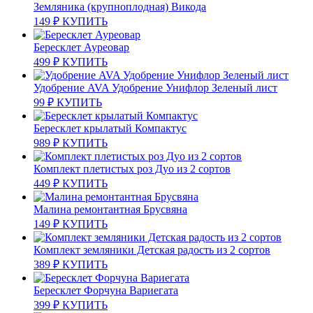
Земляника (крупноплодная) Викода
149
₽
КУПИТЬ
Бересклет Ауреовар
499
₽
КУПИТЬ
Удобрение AVA Удобрение Унифлор Зеленый лист
99
₽
КУПИТЬ
Бересклет крылатый Компактус
989
₽
КУПИТЬ
Комплект плетистых роз Дуо из 2 сортов
449
₽
КУПИТЬ
Малина ремонтантная Брусвяна
149
₽
КУПИТЬ
Комплект земляники Детская радость из 2 сортов
389
₽
КУПИТЬ
Бересклет Форчуна Вариегата
399
₽
КУПИТЬ