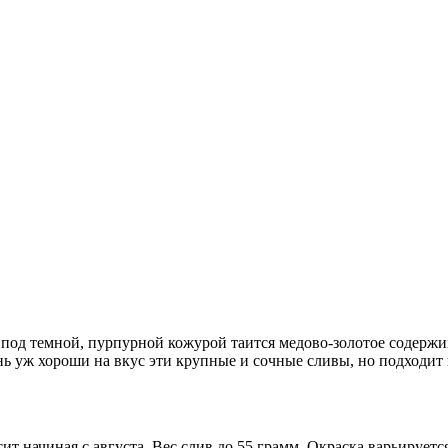
 под темной, пурпурной кожурой таится медово-золотое содержи
ень уж хороши на вкус эти крупные и сочные сливы, но подходи
ит начиная с августа. Вес слив до 55 грамм. Окраска варьирует