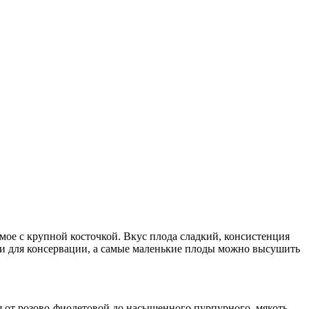
мое с крупной косточкой. Вкус плода сладкий, консистенция
т и для консервации, а самые маленькие плоды можно высушить
ся от розово-фиолетовой до насыщенного пурпурного, мякоть