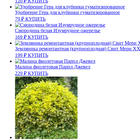
120
₽
КУПИТЬ
Удобрение Гера для клубники гуматизированное
79
₽
КУПИТЬ
Смородина белая Изумрудное ожерелье
169
₽
КУПИТЬ
Земляника ремонтантная (крупноплодная) Свит Мери X
199
₽
КУПИТЬ
Малина фиолетовая Парпл Джевел
229
₽
КУПИТЬ