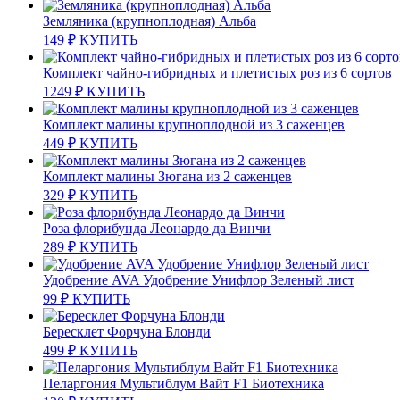
Земляника (крупноплодная) Альба
149
₽
КУПИТЬ
Комплект чайно-гибридных и плетистых роз из 6 сортов
1249
₽
КУПИТЬ
Комплект малины крупноплодной из 3 саженцев
449
₽
КУПИТЬ
Комплект малины Зюгана из 2 саженцев
329
₽
КУПИТЬ
Роза флорибунда Леонардо да Винчи
289
₽
КУПИТЬ
Удобрение AVA Удобрение Унифлор Зеленый лист
99
₽
КУПИТЬ
Бересклет Форчуна Блонди
499
₽
КУПИТЬ
Пеларгония Мультиблум Вайт F1 Биотехника