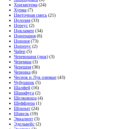
Хризантема
(24)
Хурма
(7)
Цветочная смесь
(21)
Целозия
(33)
Цереус
(2)
Цикламен
(34)
Цинерария
(6)
Цинния
(73)
Циперус
(2)
Чабер
(5)
Черевишня (дюк)
(3)
Черемша
(3)
Черешня
(36)
Черника
(6)
Чеснок и Лук озимые
(43)
Чубушник
(5)
Шалфей
(16)
Шарафуга
(2)
Шелковица
(4)
Шеффлера
(1)
Шпинат
(24)
Щавель
(19)
Эвкалипт
(3)
Эдельвейс
(2)