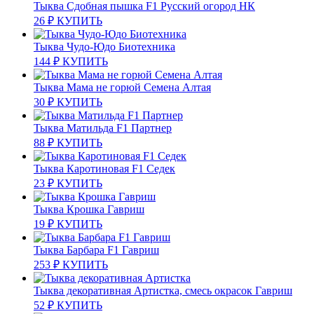
Тыква Сдобная пышка F1 Русский огород НК
26
₽
КУПИТЬ
Тыква Чудо-Юдо Биотехника
144
₽
КУПИТЬ
Тыква Мама не горюй Семена Алтая
30
₽
КУПИТЬ
Тыква Матильда F1 Партнер
88
₽
КУПИТЬ
Тыква Каротиновая F1 Седек
23
₽
КУПИТЬ
Тыква Крошка Гавриш
19
₽
КУПИТЬ
Тыква Барбара F1 Гавриш
253
₽
КУПИТЬ
Тыква декоративная Артистка, смесь окрасок Гавриш
52
₽
КУПИТЬ