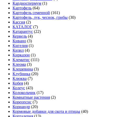
Кардиоспермум
(1)
Картофель
(64)
Картофель семенной
(161)
Картофель, лук, чеснок, грибы
(30)
Кассия
(2)
КАТАЛОГ
(7)
Катарантус
(22)
Кервель
(4)
Кивано
(3)
Кигелия
(1)
Кизил
(4)
Кирказон
(1)
Клематис
(111)
Клеома
(3)
Клещевина
(3)
Клубника
(20)
Клюква
(7)
Кобея
(4)
Колеус
(43)
Колокольчик
(17)
Комнатные растения
(2)
Кореопсис
(7)
Кориандр
(20)
Кормовые добавки для скота и птицы
(40)
Кортадерия
(13)