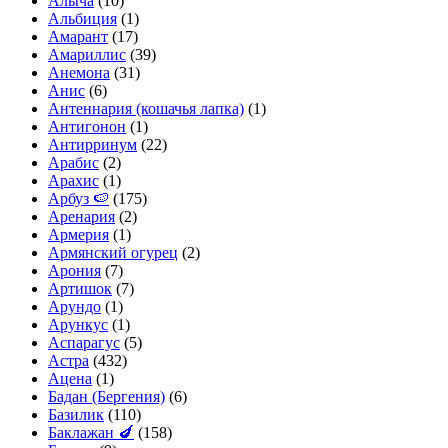
Алыча
(10)
Альбиция
(1)
Амарант
(17)
Амариллис
(39)
Анемона
(31)
Анис
(6)
Антеннария (кошачья лапка)
(1)
Антигонон
(1)
Антирринум
(22)
Арабис
(2)
Арахис
(1)
Арбуз 🍉
(175)
Аренария
(2)
Армерия
(1)
Армянский огурец
(2)
Арония
(7)
Артишок
(7)
Арундо
(1)
Арункус
(1)
Аспарагус
(5)
Астра
(432)
Ацена
(1)
Бадан (Бергения)
(6)
Базилик
(110)
Баклажан 🍆
(158)