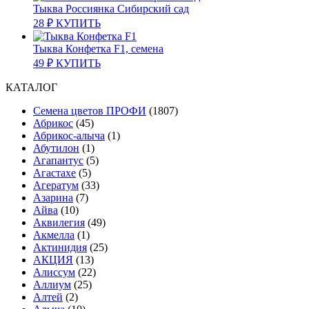
Тыква Россиянка Сибирский сад
28
₽
КУПИТЬ
Тыква Конфетка F1, семена
49
₽
КУПИТЬ
КАТАЛОГ
Cемена цветов ПРОФИ
(1807)
Абрикос
(45)
Абрикос-алыча
(1)
Абутилон
(1)
Агапантус
(5)
Агастахе
(5)
Агератум
(33)
Азарина
(7)
Айва
(10)
Аквилегия
(49)
Акмелла
(1)
Актинидия
(25)
АКЦИЯ
(13)
Алиссум
(22)
Аллиум
(25)
Алтей
(2)