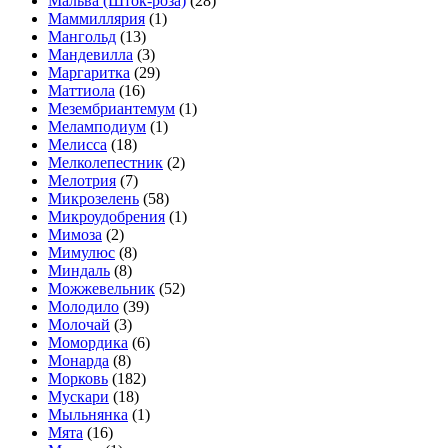
Мальва (Шток-роза)
(28)
Маммиллярия
(1)
Мангольд
(13)
Мандевилла
(3)
Маргаритка
(29)
Маттиола
(16)
Мезембриантемум
(1)
Меламподиум
(1)
Мелисса
(18)
Мелколепестник
(2)
Мелотрия
(7)
Микрозелень
(58)
Микроудобрения
(1)
Мимоза
(2)
Мимулюс
(8)
Миндаль
(8)
Можжевельник
(52)
Молодило
(39)
Молочай
(3)
Момордика
(6)
Монарда
(8)
Морковь
(182)
Мускари
(18)
Мыльнянка
(1)
Мята
(16)