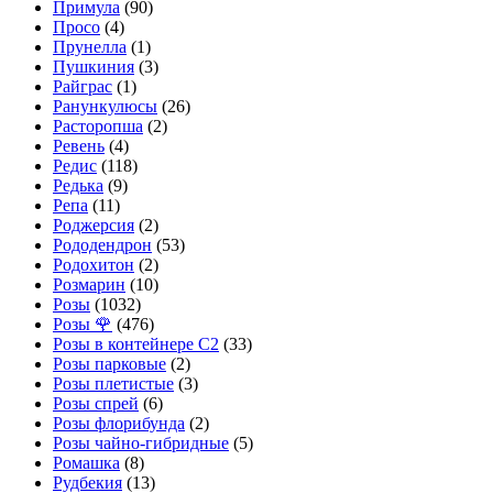
Примула
(90)
Просо
(4)
Прунелла
(1)
Пушкиния
(3)
Райграс
(1)
Ранункулюсы
(26)
Расторопша
(2)
Ревень
(4)
Редис
(118)
Редька
(9)
Репа
(11)
Роджерсия
(2)
Рододендрон
(53)
Родохитон
(2)
Розмарин
(10)
Розы
(1032)
Розы 🌹
(476)
Розы в контейнере С2
(33)
Розы парковые
(2)
Розы плетистые
(3)
Розы спрей
(6)
Розы флорибунда
(2)
Розы чайно-гибридные
(5)
Ромашка
(8)
Рудбекия
(13)