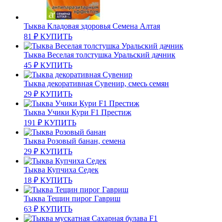
Тыква Кладовая здоровья Семена Алтая
81
₽
КУПИТЬ
Тыква Веселая толстушка Уральский дачник
45
₽
КУПИТЬ
Тыква декоративная Сувенир, смесь семян
29
₽
КУПИТЬ
Тыква Учики Кури F1 Престиж
191
₽
КУПИТЬ
Тыква Розовый банан, семена
29
₽
КУПИТЬ
Тыква Купчиха Седек
18
₽
КУПИТЬ
Тыква Тещин пирог Гавриш
63
₽
КУПИТЬ