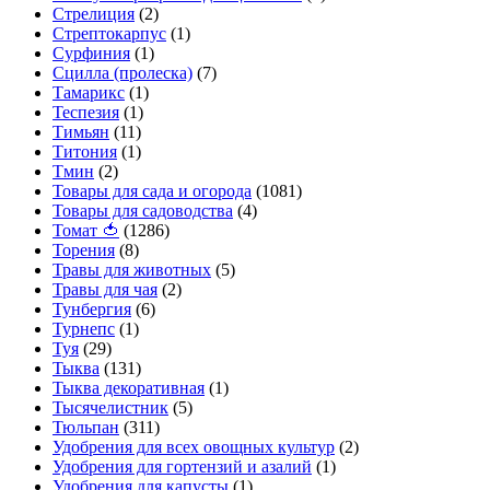
Стрелиция
(2)
Стрептокарпус
(1)
Сурфиния
(1)
Сцилла (пролеска)
(7)
Тамарикс
(1)
Теспезия
(1)
Тимьян
(11)
Титония
(1)
Тмин
(2)
Товары для сада и огорода
(1081)
Товары для садоводства
(4)
Томат 🍅
(1286)
Торения
(8)
Травы для животных
(5)
Травы для чая
(2)
Тунбергия
(6)
Турнепс
(1)
Туя
(29)
Тыква
(131)
Тыква декоративная
(1)
Тысячелистник
(5)
Тюльпан
(311)
Удобрения для всех овощных культур
(2)
Удобрения для гортензий и азалий
(1)
Удобрения для капусты
(1)