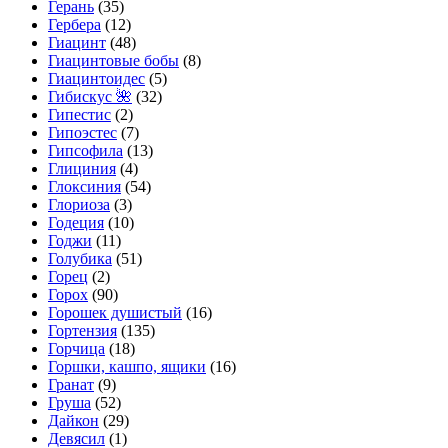
Герань
(35)
Гербера
(12)
Гиацинт
(48)
Гиацинтовые бобы
(8)
Гиацинтоидес
(5)
Гибискус 🌺
(32)
Гипестис
(2)
Гипоэстес
(7)
Гипсофила
(13)
Глициния
(4)
Глоксиния
(54)
Глориоза
(3)
Годеция
(10)
Годжи
(11)
Голубика
(51)
Горец
(2)
Горох
(90)
Горошек душистый
(16)
Гортензия
(135)
Горчица
(18)
Горшки, кашпо, ящики
(16)
Гранат
(9)
Груша
(52)
Дайкон
(29)
Девясил
(1)