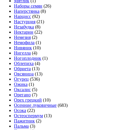
Мятлик
(1)
Наборы семян
(26)
Наперстянка
(8)
Нарцисс
(92)
Настурция
(21)
Незабудка
(8)
Нектарин
(22)
Немезия
(2)
Немофила
(1)
Нивяник
(10)
Нигелла
(4)
Ногоплодник
(1)
Облепиха
(4)
Обриета
(13)
Овсяница
(13)
Огурец
(536)
Ожика
(1)
Оксалис
(5)
Орегано
(7)
Орех грецкий
(10)
Осенние луковичные
(683)
Осока
(22)
Остеоспермум
(13)
Пажитник
(2)
Пальма
(3)