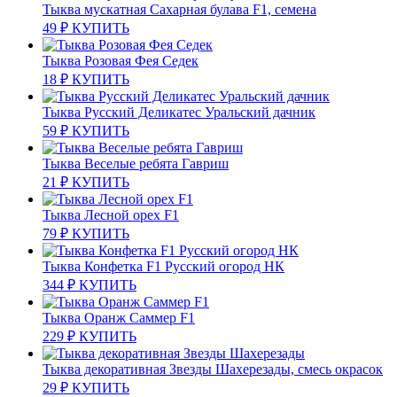
Тыква мускатная Сахарная булава F1, семена
49
₽
КУПИТЬ
Тыква Розовая Фея Седек
18
₽
КУПИТЬ
Тыква Русский Деликатес Уральский дачник
59
₽
КУПИТЬ
Тыква Веселые ребята Гавриш
21
₽
КУПИТЬ
Тыква Лесной орех F1
79
₽
КУПИТЬ
Тыква Конфетка F1 Русский огород НК
344
₽
КУПИТЬ
Тыква Оранж Саммер F1
229
₽
КУПИТЬ
Тыква декоративная Звезды Шахерезады, смесь окрасок
29
₽
КУПИТЬ