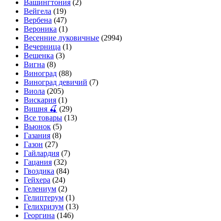
Вашингтония
(2)
Вейгела
(19)
Вербена
(47)
Вероника
(1)
Весенние луковичные
(2994)
Вечерница
(1)
Вешенка
(3)
Вигна
(8)
Виноград
(88)
Виноград девичий
(7)
Виола
(205)
Вискария
(1)
Вишня 🍒
(29)
Все товары
(13)
Вьюнок
(5)
Газания
(8)
Газон
(27)
Гайлардия
(7)
Гацания
(32)
Гвоздика
(84)
Гейхера
(24)
Гелениум
(2)
Гелиптерум
(1)
Гелихризум
(13)
Георгина
(146)