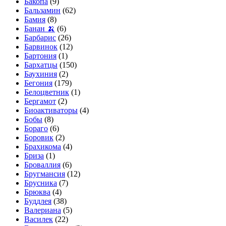
Бакопа
(9)
Бальзамин
(62)
Бамия
(8)
Банан 🍌
(6)
Барбарис
(26)
Барвинок
(12)
Бартония
(1)
Бархатцы
(150)
Баухиния
(2)
Бегония
(179)
Белоцветник
(1)
Бергамот
(2)
Биоактиваторы
(4)
Бобы
(8)
Бораго
(6)
Боровик
(2)
Брахикома
(4)
Бриза
(1)
Броваллия
(6)
Бругмансия
(12)
Брусника
(7)
Брюква
(4)
Буддлея
(38)
Валериана
(5)
Василек
(22)