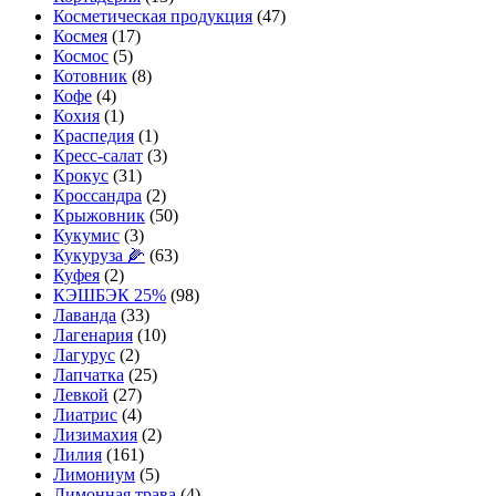
Косметическая продукция
(47)
Космея
(17)
Космос
(5)
Котовник
(8)
Кофе
(4)
Кохия
(1)
Краспедия
(1)
Кресс-салат
(3)
Крокус
(31)
Кроссандра
(2)
Крыжовник
(50)
Кукумис
(3)
Кукуруза 🌽
(63)
Куфея
(2)
КЭШБЭК 25%
(98)
Лаванда
(33)
Лагенария
(10)
Лагурус
(2)
Лапчатка
(25)
Левкой
(27)
Лиатрис
(4)
Лизимахия
(2)
Лилия
(161)
Лимониум
(5)
Лимонная трава
(4)