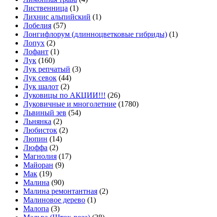
Лиственница
(1)
Лихнис альпийский
(1)
Лобелия
(57)
Лонгифлорум (длинноцветковые гибриды)
(1)
Лопух
(2)
Лофант
(1)
Лук
(160)
Лук репчатый
(3)
Лук севок
(44)
Лук шалот
(2)
Луковицы по АКЦИИ!!!
(26)
Луковичные и многолетние
(1780)
Львиный зев
(54)
Льнянка
(2)
Любисток
(2)
Люпин
(14)
Люффа
(2)
Магнолия
(17)
Майоран
(9)
Мак
(19)
Малина
(90)
Малина ремонтантная
(2)
Малиновое дерево
(1)
Малопа
(3)