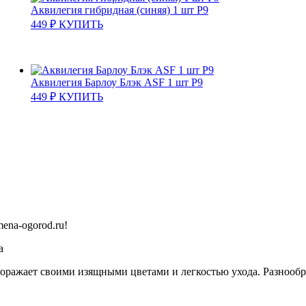
Аквилегия гибридная (синяя) 1 шт Р9
449
₽
КУПИТЬ
Аквилегия Барлоу Блэк ASF 1 шт Р9
449
₽
КУПИТЬ
ena-ogorod.ru!
а
 поражает своими изящными цветами и легкостью ухода. Разнооб