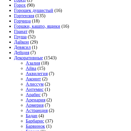
Горох
(90)
Горошек душистый
(16)
Гортензия
(135)
Горчица
(18)
Горшки, кашпо, ящики
(16)
Гранат
(9)
Груша
(52)
Дайкон
(29)
Девясил
(1)
Дейция
(7)
Декоративные
(1543)
Азалия
(18)
Айва
(15)
Аквилегия
(7)
Аконит
(2)
Алиссум
(2)
Антемис
(1)
Арабис
(7)
Аренария
(2)
Армерия
(7)
Астранция
(2)
Бадан
(4)
Барбарис
(37)
Барвинок
(1)