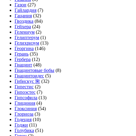
Газон
(27)
Гайлардия
(7)
Гацания
(32)
Гвоздика
(84)
Гейхера
(24)
Гелениум
(2)
Гелиптерум
(1)
Гелихризум
(13)
Георгина
(146)
Герань
(35)
Гербера
(12)
Гиацинт
(48)
Гиацинтовые бобы
(8)
Гиацинтоидес
(5)
Гибискус 🌺
(32)
Гипестис
(2)
Гипоэстес
(7)
Гипсофила
(13)
Глициния
(4)
Глоксиния
(54)
Глориоза
(3)
Годеция
(10)
Годжи
(11)
Голубика
(51)
Горец
(2)