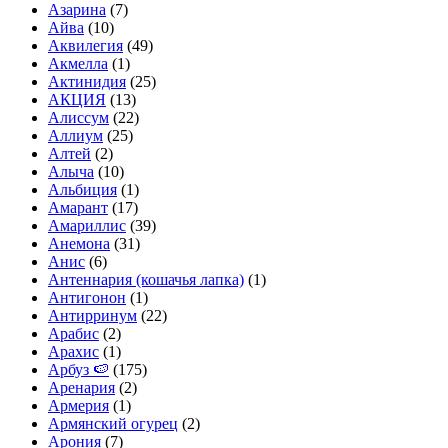
Азарина
(7)
Айва
(10)
Аквилегия
(49)
Акмелла
(1)
Актинидия
(25)
АКЦИЯ
(13)
Алиссум
(22)
Аллиум
(25)
Алтей
(2)
Алыча
(10)
Альбиция
(1)
Амарант
(17)
Амариллис
(39)
Анемона
(31)
Анис
(6)
Антеннария (кошачья лапка)
(1)
Антигонон
(1)
Антирринум
(22)
Арабис
(2)
Арахис
(1)
Арбуз 🍉
(175)
Аренария
(2)
Армерия
(1)
Армянский огурец
(2)
Арония
(7)