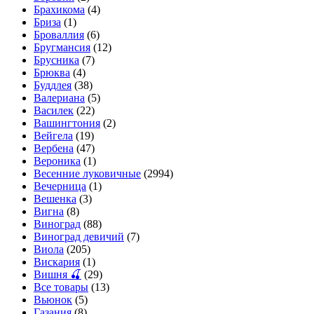
Брахикома
(4)
Бриза
(1)
Броваллия
(6)
Бругмансия
(12)
Брусника
(7)
Брюква
(4)
Буддлея
(38)
Валериана
(5)
Василек
(22)
Вашингтония
(2)
Вейгела
(19)
Вербена
(47)
Вероника
(1)
Весенние луковичные
(2994)
Вечерница
(1)
Вешенка
(3)
Вигна
(8)
Виноград
(88)
Виноград девичий
(7)
Виола
(205)
Вискария
(1)
Вишня 🍒
(29)
Все товары
(13)
Вьюнок
(5)
Газания
(8)