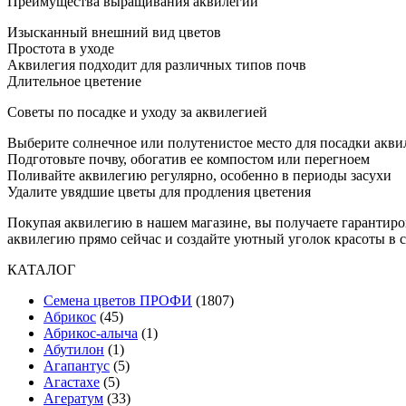
Преимущества выращивания аквилегии
Изысканный внешний вид цветов
Простота в уходе
Аквилегия подходит для различных типов почв
Длительное цветение
Советы по посадке и уходу за аквилегией
Выберите солнечное или полутенистое место для посадки акви
Подготовьте почву, обогатив ее компостом или перегноем
Поливайте аквилегию регулярно, особенно в периоды засухи
Удалите увядшие цветы для продления цветения
Покупая аквилегию в нашем магазине, вы получаете гарантиро
аквилегию прямо сейчас и создайте уютный уголок красоты в с
КАТАЛОГ
Cемена цветов ПРОФИ
(1807)
Абрикос
(45)
Абрикос-алыча
(1)
Абутилон
(1)
Агапантус
(5)
Агастахе
(5)
Агератум
(33)