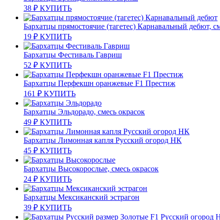
38
₽
КУПИТЬ
Бархатцы прямостоячие (тагетес) Карнавальный дебют, с
19
₽
КУПИТЬ
Бархатцы Фестиваль Гавриш
52
₽
КУПИТЬ
Бархатцы Перфекшн оранжевые F1 Престиж
161
₽
КУПИТЬ
Бархатцы Эльдорадо, смесь окрасок
49
₽
КУПИТЬ
Бархатцы Лимонная капля Русский огород НК
45
₽
КУПИТЬ
Бархатцы Высокорослые, смесь окрасок
24
₽
КУПИТЬ
Бархатцы Мексиканский эстрагон
39
₽
КУПИТЬ