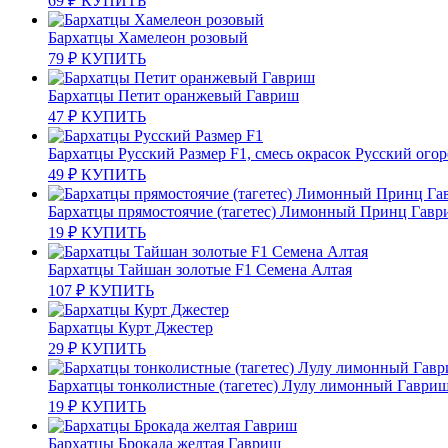
69
₽
КУПИТЬ
Бархатцы Хамелеон розовый
79
₽
КУПИТЬ
Бархатцы Петит оранжевый Гавриш
47
₽
КУПИТЬ
Бархатцы Русский Размер F1, смесь окрасок Русский ого
49
₽
КУПИТЬ
Бархатцы прямостоячие (тагетес) Лимонный Принц Гав
19
₽
КУПИТЬ
Бархатцы Тайшан золотые F1 Семена Алтая
107
₽
КУПИТЬ
Бархатцы Курт Джестер
29
₽
КУПИТЬ
Бархатцы тонколистные (тагетес) Лулу лимонный Гаври
19
₽
КУПИТЬ
Бархатцы Брокада желтая Гавриш