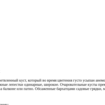
ж
ветвленный куст, который во время цветения густо усыпан ане
ужные лепестки одинарные, широкие. Очаровательные кусты пре
на балконе или патио. Обсаженные бархатцами садовые грядки, 
 зимы.