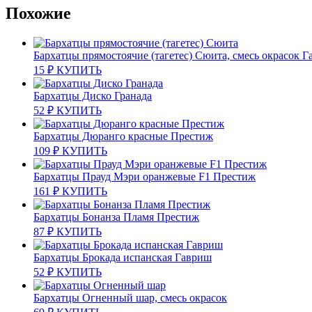
Похожие
Бархатцы прямостоячие (тагетес) Сюита, смесь окрасок 
15
₽
КУПИТЬ
Бархатцы Диско Гранада
52
₽
КУПИТЬ
Бархатцы Дюранго красные Престиж
109
₽
КУПИТЬ
Бархатцы Прауд Мэри оранжевые F1 Престиж
161
₽
КУПИТЬ
Бархатцы Бонанза Пламя Престиж
87
₽
КУПИТЬ
Бархатцы Брокада испанская Гавриш
52
₽
КУПИТЬ
Бархатцы Огненный шар, смесь окрасок