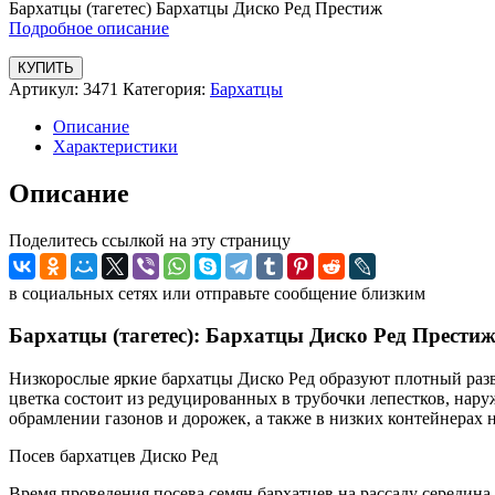
Бархатцы (тагетес) Бархатцы Диско Ред Престиж
Подробное описание
КУПИТЬ
Артикул:
3471
Категория:
Бархатцы
Описание
Характеристики
Описание
Поделитесь ссылкой на эту страницу
в социальных сетях или отправьте сообщение близким
Бархатцы (тагетес): Бархатцы Диско Ред Прести
Низкорослые яркие бархатцы Диско Ред образуют плотный раз
цветка состоит из редуцированных в трубочки лепестков, нар
обрамлении газонов и дорожек, а также в низких контейнерах 
Посев бархатцев Диско Ред
Время проведения посева семян бархатцев на рассаду середина