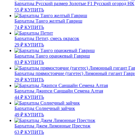
Бархатцы Русский размер Золотые F1 Русский огород НК
55
₽
КУПИТЬ
Бархатцы Танго желтый Гавриш
74
₽
КУПИТЬ
Бархатцы Петит, смесь окрасок
29
₽
КУПИТЬ
Бархатцы Танго оранжевый Гавриш
83
₽
КУПИТЬ
Бархатцы прямостоячие (тагетес) Лимонный гигант Гавр
29
₽
КУПИТЬ
Бархатцы Джипси Саншайн Семена Алтая
44
₽
КУПИТЬ
Бархатцы Солнечный зайчик
49
₽
КУПИТЬ
Бархатцы Джем Лимонные Престиж
63
₽
КУПИТЬ