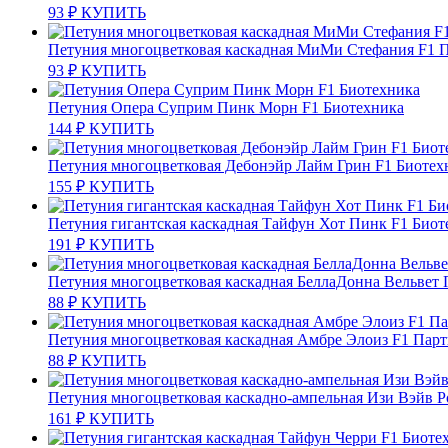
93
₽
КУПИТЬ
Петуния многоцветковая каскадная МиМи Стефания F1 
93
₽
КУПИТЬ
Петуния Опера Суприм Пинк Морн F1 Биотехника
144
₽
КУПИТЬ
Петуния многоцветковая Дебонэйр Лайм Грин F1 Биотех
155
₽
КУПИТЬ
Петуния гигантская каскадная Тайфун Хот Пинк F1 Биот
191
₽
КУПИТЬ
Петуния многоцветковая каскадная БеллаДонна Вельвет 
88
₽
КУПИТЬ
Петуния многоцветковая каскадная Амбре Элоиз F1 Парт
88
₽
КУПИТЬ
Петуния многоцветковая каскадно-ампельная Изи Вэйв Р
161
₽
КУПИТЬ