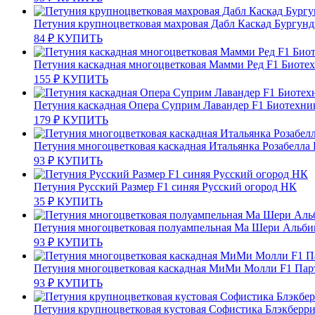
Петуния крупноцветковая махровая Дабл Каскад Бургунд
84
₽
КУПИТЬ
Петуния каскадная многоцветковая Мамми Ред F1 Биоте
155
₽
КУПИТЬ
Петуния каскадная Опера Суприм Лавандер F1 Биотехни
179
₽
КУПИТЬ
Петуния многоцветковая каскадная Итальянка Розабелла
93
₽
КУПИТЬ
Петуния Русский Размер F1 синяя Русский огород НК
35
₽
КУПИТЬ
Петуния многоцветковая полуампельная Ма Шери Альби
93
₽
КУПИТЬ
Петуния многоцветковая каскадная МиМи Молли F1 Пар
93
₽
КУПИТЬ
Петуния крупноцветковая кустовая Софистика Блэкберри