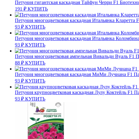
Петуния гигантская каскадная Тайфун Черри F1 Биотехн
191
₽
КУПИТЬ
Петуния многоцветковая каскадная Итальянка Кларетта 
93
₽
КУПИТЬ
Петуния многоцветковая каскадная Итальянка Коломбин
93
₽
КУПИТЬ
Петуния многоцветковая ампельная Вивальди Вуаль F1 
88
₽
КУПИТЬ
Петуния многоцветковая каскадная МиМи Лучиана F1 П
93
₽
КУПИТЬ
Петуния крупноцветковая каскадная Лулу Коктейль F1 П
93
₽
КУПИТЬ