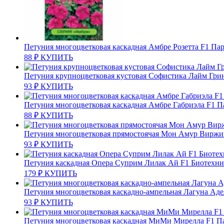
Петуния многоцветковая каскадная Амбре Розетта F1 Па
88
₽
КУПИТЬ
Петуния крупноцветковая кустовая Софистика Лайм Гри
93
₽
КУПИТЬ
Петуния многоцветковая каскадная Амбре Габриэла F1 П
88
₽
КУПИТЬ
Петуния многоцветковая прямостоячая Мон Амур Виржи
93
₽
КУПИТЬ
Петуния каскадная Опера Суприм Лилак Ай F1 Биотехни
179
₽
КУПИТЬ
Петуния многоцветковая каскадно-ампельная Лагуна Аде
93
₽
КУПИТЬ
Петуния многоцветковая каскадная МиМи Мирелла F1 П