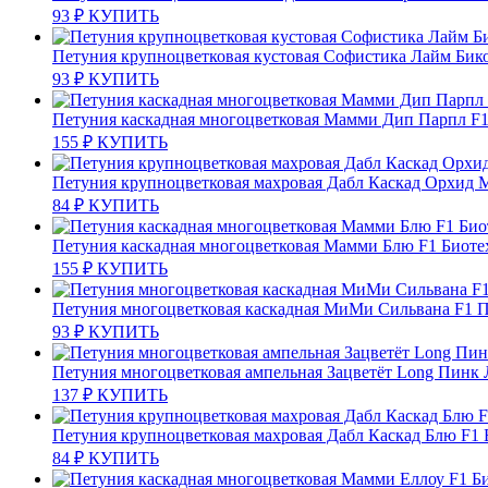
93
₽
КУПИТЬ
Петуния крупноцветковая кустовая Софистика Лайм Бик
93
₽
КУПИТЬ
Петуния каскадная многоцветковая Мамми Дип Парпл F1
155
₽
КУПИТЬ
Петуния крупноцветковая махровая Дабл Каскад Орхид 
84
₽
КУПИТЬ
Петуния каскадная многоцветковая Мамми Блю F1 Биоте
155
₽
КУПИТЬ
Петуния многоцветковая каскадная МиМи Сильвана F1 
93
₽
КУПИТЬ
Петуния многоцветковая ампельная Зацветёт Long Пинк 
137
₽
КУПИТЬ
Петуния крупноцветковая махровая Дабл Каскад Блю F1
84
₽
КУПИТЬ