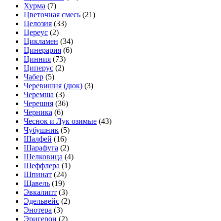
Хурма
(7)
Цветочная смесь
(21)
Целозия
(33)
Цереус
(2)
Цикламен
(34)
Цинерария
(6)
Цинния
(73)
Циперус
(2)
Чабер
(5)
Черевишня (дюк)
(3)
Черемша
(3)
Черешня
(36)
Черника
(6)
Чеснок и Лук озимые
(43)
Чубушник
(5)
Шалфей
(16)
Шарафуга
(2)
Шелковица
(4)
Шеффлера
(1)
Шпинат
(24)
Щавель
(19)
Эвкалипт
(3)
Эдельвейс
(2)
Энотера
(3)
Эригерон
(2)