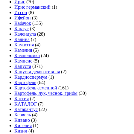
Ирис
(70)
Ирис германский
(1)
Иссоп
(8)
Ифейон
(3)
Кабачок
(135)
Кактус
(3)
Календула
(28)
Калина
(7)
Камассия
(4)
Камелия
(5)
Камнеломка
(24)
Кампсис
(5)
Капуста
(371)
Капуста декоративная
(2)
Кардиоспермум
(1)
Картофель
(64)
Картофель семенной
(161)
Картофель, лук, чеснок, грибы
(30)
Кассия
(2)
КАТАЛОГ
(7)
Катарантус
(22)
Кервель
(4)
Кивано
(3)
Кигелия
(1)
Кизил
(4)