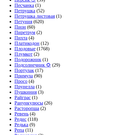
Песчанка
(1)
Петрушка
(52)
Петрушка листовая
(1)
Петуния
(620)
Пион
(60)
Пиретрум
(2)
Пихта
(4)
Платикодон
(12)
Плодовые
(1768)
Плумкот
(2)
Подорожник
(1)
Подсолнечник 🌻
(29)
Портулак
(17)
Примула
(90)
Просо
(4)
Прунелла
(1)
Пушкиния
(3)
Райграс
(1)
Ранункулюсы
(26)
Расторопша
(2)
Ревень
(4)
Редис
(118)
Редька
(9)
Репа
(11)