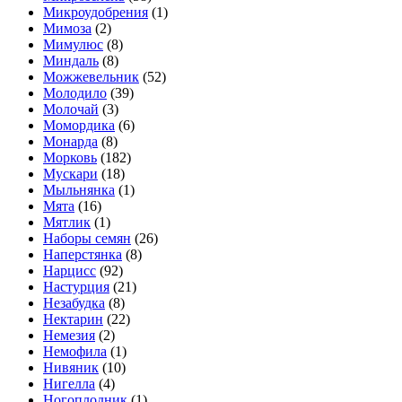
Микроудобрения
(1)
Мимоза
(2)
Мимулюс
(8)
Миндаль
(8)
Можжевельник
(52)
Молодило
(39)
Молочай
(3)
Момордика
(6)
Монарда
(8)
Морковь
(182)
Мускари
(18)
Мыльнянка
(1)
Мята
(16)
Мятлик
(1)
Наборы семян
(26)
Наперстянка
(8)
Нарцисс
(92)
Настурция
(21)
Незабудка
(8)
Нектарин
(22)
Немезия
(2)
Немофила
(1)
Нивяник
(10)
Нигелла
(4)
Ногоплодник
(1)