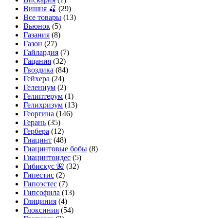
Вишня 🍒
(29)
Все товары
(13)
Вьюнок
(5)
Газания
(8)
Газон
(27)
Гайлардия
(7)
Гацания
(32)
Гвоздика
(84)
Гейхера
(24)
Гелениум
(2)
Гелиптерум
(1)
Гелихризум
(13)
Георгина
(146)
Герань
(35)
Гербера
(12)
Гиацинт
(48)
Гиацинтовые бобы
(8)
Гиацинтоидес
(5)
Гибискус 🌺
(32)
Гипестис
(2)
Гипоэстес
(7)
Гипсофила
(13)
Глициния
(4)
Глоксиния
(54)