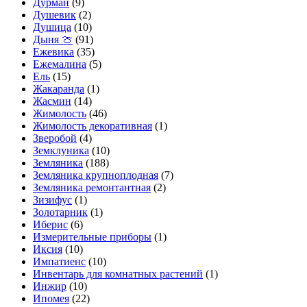
Дурман
(9)
Душевик
(2)
Душица
(10)
Дыня 🍈
(91)
Ежевика
(35)
Ежемалина
(5)
Ель
(15)
Жакаранда
(1)
Жасмин
(14)
Жимолость
(46)
Жимолость декоративная
(1)
Зверобой
(4)
Земклуника
(10)
Земляника
(188)
Земляника крупноплодная
(7)
Земляника ремонтантная
(2)
Зизифус
(1)
Золотарник
(1)
Иберис
(6)
Измерительные приборы
(1)
Иксия
(10)
Импатиенс
(10)
Инвентарь для комнатных растений
(1)
Инжир
(10)
Ипомея
(22)