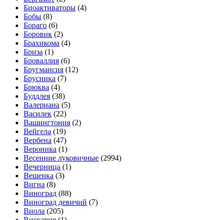
Биоактиваторы
(4)
Бобы
(8)
Бораго
(6)
Боровик
(2)
Брахикома
(4)
Бриза
(1)
Броваллия
(6)
Бругмансия
(12)
Брусника
(7)
Брюква
(4)
Буддлея
(38)
Валериана
(5)
Василек
(22)
Вашингтония
(2)
Вейгела
(19)
Вербена
(47)
Вероника
(1)
Весенние луковичные
(2994)
Вечерница
(1)
Вешенка
(3)
Вигна
(8)
Виноград
(88)
Виноград девичий
(7)
Виола
(205)
Вискария
(1)