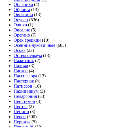
Облепиха
(4)
Обриета
(13)
Овсяница
(13)
Огурец
(536)
Ожика
(1)
Оксалис
(5)
Орегано
(7)
Орех грецкий
(10)
Осенние луковичные
(683)
Осока
(22)
Остеоспермум
(13)
Пажитник
(2)
Пальма
(3)
Паслен
(4)
Пассифлора
(13)
Пастернак
(4)
Патиссон
(16)
Пахиподиум
(3)
Пеларгония
(83)
Пенстемон
(3)
Пентас
(2)
Пепино
(3)
Перец
(500)
Перилла
(5)
Персик 🍑
(39)