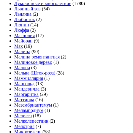
Луковичные и многолетние
(1780)
Львиный зев
(54)
Льнянка
(2)
Любисток
(2)
Люпин
(14)
Люффа
(2)
Магнолия
(17)
Майоран
(9)
Мак
(19)
Малина
(90)
Малина ремонтантная
(2)
Малиновое дерево
(1)
Малопа
(3)
Мальва (Шток-роза)
(28)
Маммиллярия
(1)
Мангольд
(13)
Мандевилла
(3)
Маргаритка
(29)
Маттиола
(16)
Мезембриантемум
(1)
Меламподиум
(1)
Мелисса
(18)
Мелколепестник
(2)
Мелотрия
(7)
Микрозелень
(58)