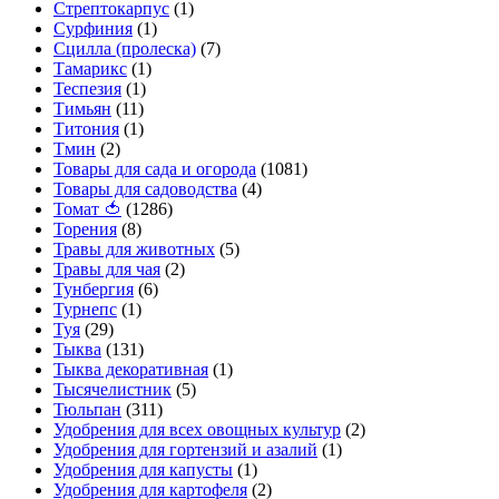
Стрептокарпус
(1)
Сурфиния
(1)
Сцилла (пролеска)
(7)
Тамарикс
(1)
Теспезия
(1)
Тимьян
(11)
Титония
(1)
Тмин
(2)
Товары для сада и огорода
(1081)
Товары для садоводства
(4)
Томат 🍅
(1286)
Торения
(8)
Травы для животных
(5)
Травы для чая
(2)
Тунбергия
(6)
Турнепс
(1)
Туя
(29)
Тыква
(131)
Тыква декоративная
(1)
Тысячелистник
(5)
Тюльпан
(311)
Удобрения для всех овощных культур
(2)
Удобрения для гортензий и азалий
(1)
Удобрения для капусты
(1)
Удобрения для картофеля
(2)