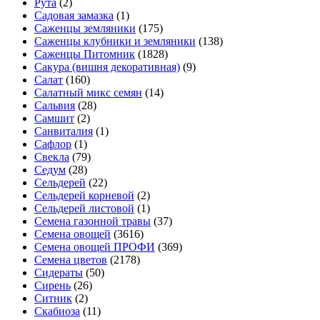
Рута
(2)
Садовая замазка
(1)
Саженцы земляники
(175)
Саженцы клубники и земляники
(138)
Саженцы Питомник
(1828)
Сакура (вишня декоративная)
(9)
Салат
(160)
Салатный микс семян
(14)
Сальвия
(28)
Самшит
(2)
Санвиталия
(1)
Сафлор
(1)
Свекла
(79)
Седум
(28)
Сельдерей
(22)
Сельдерей корневой
(2)
Сельдерей листовой
(1)
Семена газонной травы
(37)
Семена овощей
(3616)
Семена овощей ПРОФИ
(369)
Семена цветов
(2178)
Сидераты
(50)
Сирень
(26)
Ситник
(2)
Скабиоза
(11)