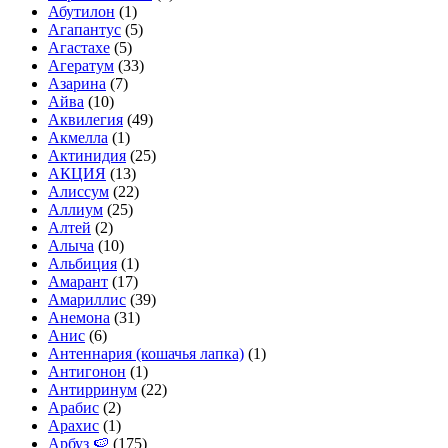
Абутилон
(1)
Агапантус
(5)
Агастахе
(5)
Агератум
(33)
Азарина
(7)
Айва
(10)
Аквилегия
(49)
Акмелла
(1)
Актинидия
(25)
АКЦИЯ
(13)
Алиссум
(22)
Аллиум
(25)
Алтей
(2)
Алыча
(10)
Альбиция
(1)
Амарант
(17)
Амариллис
(39)
Анемона
(31)
Анис
(6)
Антеннария (кошачья лапка)
(1)
Антигонон
(1)
Антирринум
(22)
Арабис
(2)
Арахис
(1)
Арбуз 🍉
(175)