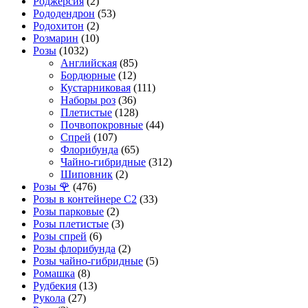
Роджерсия
(2)
Рододендрон
(53)
Родохитон
(2)
Розмарин
(10)
Розы
(1032)
Английская
(85)
Бордюрные
(12)
Кустарниковая
(111)
Наборы роз
(36)
Плетистые
(128)
Почвопокровные
(44)
Спрей
(107)
Флорибунда
(65)
Чайно-гибридные
(312)
Шиповник
(2)
Розы 🌹
(476)
Розы в контейнере С2
(33)
Розы парковые
(2)
Розы плетистые
(3)
Розы спрей
(6)
Розы флорибунда
(2)
Розы чайно-гибридные
(5)
Ромашка
(8)
Рудбекия
(13)
Рукола
(27)