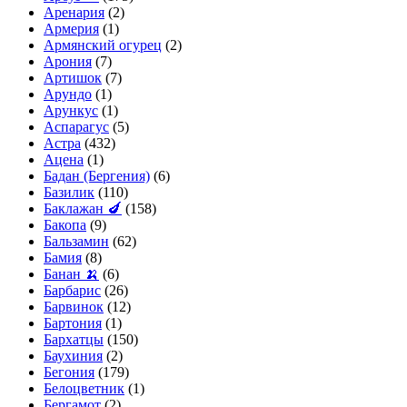
Аренария
(2)
Армерия
(1)
Армянский огурец
(2)
Арония
(7)
Артишок
(7)
Арундо
(1)
Арункус
(1)
Аспарагус
(5)
Астра
(432)
Ацена
(1)
Бадан (Бергения)
(6)
Базилик
(110)
Баклажан 🍆
(158)
Бакопа
(9)
Бальзамин
(62)
Бамия
(8)
Банан 🍌
(6)
Барбарис
(26)
Барвинок
(12)
Бартония
(1)
Бархатцы
(150)
Баухиния
(2)
Бегония
(179)
Белоцветник
(1)
Бергамот
(2)