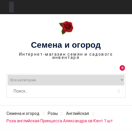
П
е
р
е
Семена и огород
й
т
Интернет-магазин семян и садового
инвентаря
и
к
0
с
о
д
е
р
ж
Семена и огород
Розы
Английская
и
Роза английская Принцесса Александра ов Кент 1 шт
м
о