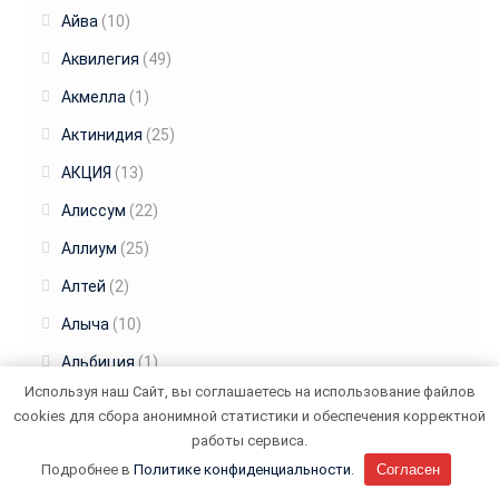
Айва
(10)
Аквилегия
(49)
Акмелла
(1)
Актинидия
(25)
АКЦИЯ
(13)
Алиссум
(22)
Аллиум
(25)
Алтей
(2)
Алыча
(10)
Альбиция
(1)
Используя наш Сайт, вы соглашаетесь на использование файлов
Амарант
(17)
cookies для сбора анонимной статистики и обеспечения корректной
Амариллис
(39)
работы сервиса.
Подробнее в
Политике конфиденциальности
.
Согласен
Анемона
(31)