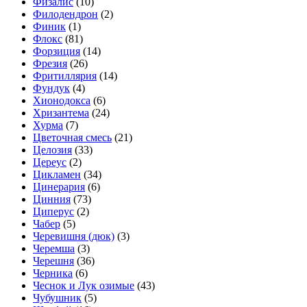
Физалис
(10)
Филодендрон
(2)
Финик
(1)
Флокс
(81)
Форзиция
(14)
Фрезия
(26)
Фритиллярия
(14)
Фундук
(4)
Хионодокса
(6)
Хризантема
(24)
Хурма
(7)
Цветочная смесь
(21)
Целозия
(33)
Цереус
(2)
Цикламен
(34)
Цинерария
(6)
Цинния
(73)
Циперус
(2)
Чабер
(5)
Черевишня (дюк)
(3)
Черемша
(3)
Черешня
(36)
Черника
(6)
Чеснок и Лук озимые
(43)
Чубушник
(5)