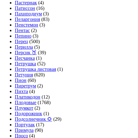
Пастернак
(4)
Патиссон
(16)
Пахиподиум
(3)
Пеларгония
(83)
Пенстемон
(3)
Пентас
(2)
Пепино
(3)
Перец
(500)
Перилла
(5)
Персик 🍑
(39)
Песчанка
(1)
Петрушка
(52)
Петрушка листовая
(1)
Петуния
(620)
Пион
(60)
Пиретрум
(2)
Пихта
(4)
Платикодон
(12)
Плодовые
(1768)
Плумкот
(2)
Подорожник
(1)
Подсолнечник 🌻
(29)
Портулак
(17)
Примула
(90)
Просо
(4)