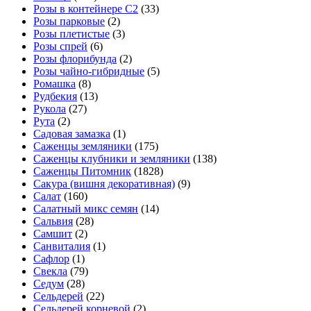
Розы в контейнере С2
(33)
Розы парковые
(2)
Розы плетистые
(3)
Розы спрей
(6)
Розы флорибунда
(2)
Розы чайно-гибридные
(5)
Ромашка
(8)
Рудбекия
(13)
Рукола
(27)
Рута
(2)
Садовая замазка
(1)
Саженцы земляники
(175)
Саженцы клубники и земляники
(138)
Саженцы Питомник
(1828)
Сакура (вишня декоративная)
(9)
Салат
(160)
Салатный микс семян
(14)
Сальвия
(28)
Самшит
(2)
Санвиталия
(1)
Сафлор
(1)
Свекла
(79)
Седум
(28)
Сельдерей
(22)
Сельдерей корневой
(2)