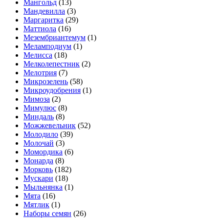
Мангольд
(13)
Мандевилла
(3)
Маргаритка
(29)
Маттиола
(16)
Мезембриантемум
(1)
Меламподиум
(1)
Мелисса
(18)
Мелколепестник
(2)
Мелотрия
(7)
Микрозелень
(58)
Микроудобрения
(1)
Мимоза
(2)
Мимулюс
(8)
Миндаль
(8)
Можжевельник
(52)
Молодило
(39)
Молочай
(3)
Момордика
(6)
Монарда
(8)
Морковь
(182)
Мускари
(18)
Мыльнянка
(1)
Мята
(16)
Мятлик
(1)
Наборы семян
(26)