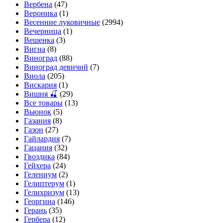
Вербена
(47)
Вероника
(1)
Весенние луковичные
(2994)
Вечерница
(1)
Вешенка
(3)
Вигна
(8)
Виноград
(88)
Виноград девичий
(7)
Виола
(205)
Вискария
(1)
Вишня 🍒
(29)
Все товары
(13)
Вьюнок
(5)
Газания
(8)
Газон
(27)
Гайлардия
(7)
Гацания
(32)
Гвоздика
(84)
Гейхера
(24)
Гелениум
(2)
Гелиптерум
(1)
Гелихризум
(13)
Георгина
(146)
Герань
(35)
Гербера
(12)