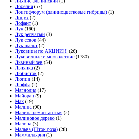
Лихнис альпийский
(1)
Лобелия
(57)
Лонгифлорум (длинноцветковые гибриды)
(1)
Лопух
(2)
Лофант
(1)
Лук
(160)
Лук репчатый
(3)
Лук севок
(44)
Лук шалот
(2)
Луковицы по АКЦИИ!!!
(26)
Луковичные и многолетние
(1780)
Львиный зев
(54)
Льнянка
(2)
Любисток
(2)
Люпин
(14)
Люффа
(2)
Магнолия
(17)
Майоран
(9)
Мак
(19)
Малина
(90)
Малина ремонтантная
(2)
Малиновое дерево
(1)
Малопа
(3)
Мальва (Шток-роза)
(28)
Маммиллярия
(1)