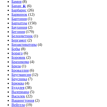
Бамия
(8)
Банан 🍌
(6)
Барбарис
(26)
Барвинок
(12)
Бартония
(1)
Бархатцы
(150)
Баухиния
(2)
Бегония
(179)
Белоцветник
(1)
Бергамот
(2)
Биоактиваторы
(4)
Бобы
(8)
Бораго
(6)
Боровик
(2)
Брахикома
(4)
Бриза
(1)
Броваллия
(6)
Бругмансия
(12)
Брусника
(7)
Брюква
(4)
Буддлея
(38)
Валериана
(5)
Василек
(22)
Вашингтония
(2)
Вейгела
(19)