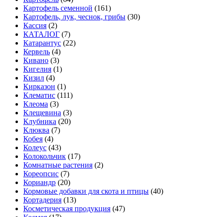
Картофель семенной
(161)
Картофель, лук, чеснок, грибы
(30)
Кассия
(2)
КАТАЛОГ
(7)
Катарантус
(22)
Кервель
(4)
Кивано
(3)
Кигелия
(1)
Кизил
(4)
Кирказон
(1)
Клематис
(111)
Клеома
(3)
Клещевина
(3)
Клубника
(20)
Клюква
(7)
Кобея
(4)
Колеус
(43)
Колокольчик
(17)
Комнатные растения
(2)
Кореопсис
(7)
Кориандр
(20)
Кормовые добавки для скота и птицы
(40)
Кортадерия
(13)
Косметическая продукция
(47)