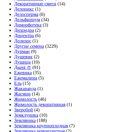
Декоративные смеси
(14)
Делоникс
(1)
Делосперма
(6)
Дельфиниум
(34)
Диморфотека
(3)
Дихондра
(2)
Дицентра
(6)
Долихос
(1)
Другие семена
(3229)
Дурман
(9)
Душевик
(2)
Душица
(10)
Дыня 🍈
(91)
Ежевика
(35)
Ежемалина
(5)
Ель
(15)
Жакаранда
(1)
Жасмин
(14)
Жимолость
(46)
Жимолость декоративная
(1)
Зверобой
(4)
Земклуника
(10)
Земляника
(188)
Земляника крупноплодная
(7)
Земляника ремонтантная
(2)