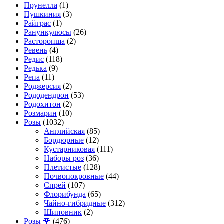
Прунелла
(1)
Пушкиния
(3)
Райграс
(1)
Ранункулюсы
(26)
Расторопша
(2)
Ревень
(4)
Редис
(118)
Редька
(9)
Репа
(11)
Роджерсия
(2)
Рододендрон
(53)
Родохитон
(2)
Розмарин
(10)
Розы
(1032)
Английская
(85)
Бордюрные
(12)
Кустарниковая
(111)
Наборы роз
(36)
Плетистые
(128)
Почвопокровные
(44)
Спрей
(107)
Флорибунда
(65)
Чайно-гибридные
(312)
Шиповник
(2)
Розы 🌹
(476)