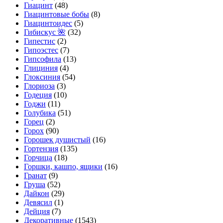
Гиацинт
(48)
Гиацинтовые бобы
(8)
Гиацинтоидес
(5)
Гибискус 🌺
(32)
Гипестис
(2)
Гипоэстес
(7)
Гипсофила
(13)
Глициния
(4)
Глоксиния
(54)
Глориоза
(3)
Годеция
(10)
Годжи
(11)
Голубика
(51)
Горец
(2)
Горох
(90)
Горошек душистый
(16)
Гортензия
(135)
Горчица
(18)
Горшки, кашпо, ящики
(16)
Гранат
(9)
Груша
(52)
Дайкон
(29)
Девясил
(1)
Дейция
(7)
Декоративные
(1543)