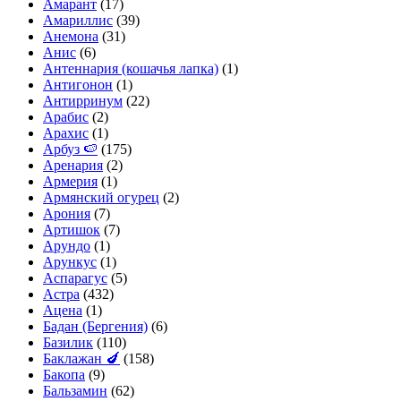
Амарант
(17)
Амариллис
(39)
Анемона
(31)
Анис
(6)
Антеннария (кошачья лапка)
(1)
Антигонон
(1)
Антирринум
(22)
Арабис
(2)
Арахис
(1)
Арбуз 🍉
(175)
Аренария
(2)
Армерия
(1)
Армянский огурец
(2)
Арония
(7)
Артишок
(7)
Арундо
(1)
Арункус
(1)
Аспарагус
(5)
Астра
(432)
Ацена
(1)
Бадан (Бергения)
(6)
Базилик
(110)
Баклажан 🍆
(158)
Бакопа
(9)
Бальзамин
(62)