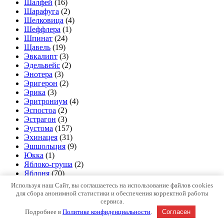
Шалфей
(16)
Шарафуга
(2)
Шелковица
(4)
Шеффлера
(1)
Шпинат
(24)
Щавель
(19)
Эвкалипт
(3)
Эдельвейс
(2)
Энотера
(3)
Эригерон
(2)
Эрика
(3)
Эритрониум
(4)
Эспостоа
(2)
Эстрагон
(3)
Эустома
(157)
Эхинацея
(31)
Эшшольция
(9)
Юкка
(1)
Яблоко-груша
(2)
Яблоня
(70)
Используя наш Сайт, вы соглашаетесь на использование файлов cookies
Copyright © Все права защищены.
для сбора анонимной статистики и обеспечения корректной работы
Easy Commerce от
WEN Themes
сервиса.
Подробнее в
Политике конфиденциальности
.
Согласен