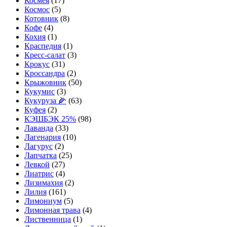
Космея
(17)
Космос
(5)
Котовник
(8)
Кофе
(4)
Кохия
(1)
Краспедия
(1)
Кресс-салат
(3)
Крокус
(31)
Кроссандра
(2)
Крыжовник
(50)
Кукумис
(3)
Кукуруза 🌽
(63)
Куфея
(2)
КЭШБЭК 25%
(98)
Лаванда
(33)
Лагенария
(10)
Лагурус
(2)
Лапчатка
(25)
Левкой
(27)
Лиатрис
(4)
Лизимахия
(2)
Лилия
(161)
Лимониум
(5)
Лимонная трава
(4)
Лиственница
(1)