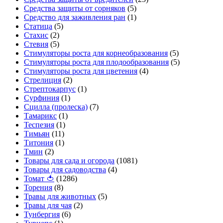
Средства защиты от сорняков
(5)
Средство для заживления ран
(1)
Статица
(5)
Стахис
(2)
Стевия
(5)
Стимуляторы роста для корнеобразования
(5)
Стимуляторы роста для плодообразования
(5)
Стимуляторы роста для цветения
(4)
Стрелиция
(2)
Стрептокарпус
(1)
Сурфиния
(1)
Сцилла (пролеска)
(7)
Тамарикс
(1)
Теспезия
(1)
Тимьян
(11)
Титония
(1)
Тмин
(2)
Товары для сада и огорода
(1081)
Товары для садоводства
(4)
Томат 🍅
(1286)
Торения
(8)
Травы для животных
(5)
Травы для чая
(2)
Тунбергия
(6)