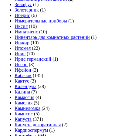
Зизифус
(1)
Золотарник
(1)
Иберис
(6)
Измерительные приборы
(1)
Иксия
(10)
Импатиенс
(10)
Инвентарь для комнатных растений
(1)
Инжир
(10)
Ипомея
(22)
Ирис
(70)
Ирис германский
(1)
Иссоп
(8)
Ифейон
(3)
Кабачок
(135)
Кактус
(3)
Календула
(28)
Калина
(7)
Камассия
(4)
Камелия
(5)
Камнеломка
(24)
Кампсис
(5)
Капуста
(371)
Капуста декоративная
(2)
Кардиоспермум
(1)
Картофель
(64)