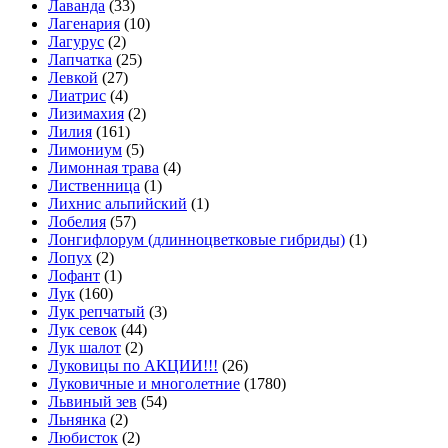
Лаванда
(33)
Лагенария
(10)
Лагурус
(2)
Лапчатка
(25)
Левкой
(27)
Лиатрис
(4)
Лизимахия
(2)
Лилия
(161)
Лимониум
(5)
Лимонная трава
(4)
Лиственница
(1)
Лихнис альпийский
(1)
Лобелия
(57)
Лонгифлорум (длинноцветковые гибриды)
(1)
Лопух
(2)
Лофант
(1)
Лук
(160)
Лук репчатый
(3)
Лук севок
(44)
Лук шалот
(2)
Луковицы по АКЦИИ!!!
(26)
Луковичные и многолетние
(1780)
Львиный зев
(54)
Льнянка
(2)
Любисток
(2)