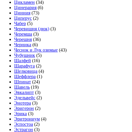
Цикламен
(34)
Цинерария
(6)
Цинния
(73)
Циперус
(2)
Чабер
(5)
Черевишня (дюк)
(3)
Черемша
(3)
Черешня
(36)
Черника
(6)
Чеснок и Лук озимые
(43)
Чубушник
(5)
Шалфей
(16)
Шарафуга
(2)
Шелковица
(4)
Шеффлера
(1)
Шпинат
(24)
Щавель
(19)
Эвкалипт
(3)
Эдельвейс
(2)
Энотера
(3)
Эригерон
(2)
Эрика
(3)
Эритрониум
(4)
Эспостоа
(2)
Эстрагон
(3)