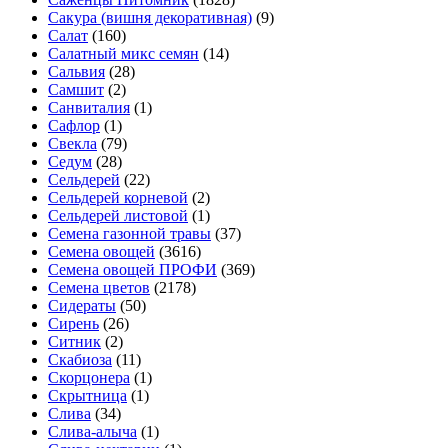
Сакура (вишня декоративная)
(9)
Салат
(160)
Салатный микс семян
(14)
Сальвия
(28)
Самшит
(2)
Санвиталия
(1)
Сафлор
(1)
Свекла
(79)
Седум
(28)
Сельдерей
(22)
Сельдерей корневой
(2)
Сельдерей листовой
(1)
Семена газонной травы
(37)
Семена овощей
(3616)
Семена овощей ПРОФИ
(369)
Семена цветов
(2178)
Сидераты
(50)
Сирень
(26)
Ситник
(2)
Скабиоза
(11)
Скорцонера
(1)
Скрытница
(1)
Слива
(34)
Слива-алыча
(1)