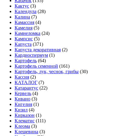
Кабачок
(135)
Кактус
(3)
Календула
(28)
Калина
(7)
Камассия
(4)
Камелия
(5)
Камнеломка
(24)
Кампсис
(5)
Капуста
(371)
Капуста декоративная
(2)
Кардиоспермум
(1)
Картофель
(64)
Картофель семенной
(161)
Картофель, лук, чеснок, грибы
(30)
Кассия
(2)
КАТАЛОГ
(7)
Катарантус
(22)
Кервель
(4)
Кивано
(3)
Кигелия
(1)
Кизил
(4)
Кирказон
(1)
Клематис
(111)
Клеома
(3)
Клещевина
(3)