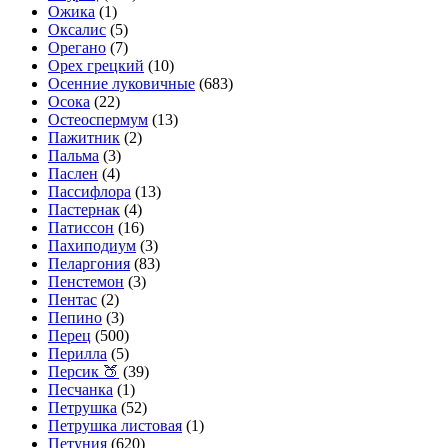
Ожика
(1)
Оксалис
(5)
Орегано
(7)
Орех грецкий
(10)
Осенние луковичные
(683)
Осока
(22)
Остеоспермум
(13)
Пажитник
(2)
Пальма
(3)
Паслен
(4)
Пассифлора
(13)
Пастернак
(4)
Патиссон
(16)
Пахиподиум
(3)
Пеларгония
(83)
Пенстемон
(3)
Пентас
(2)
Пепино
(3)
Перец
(500)
Перилла
(5)
Персик 🍑
(39)
Песчанка
(1)
Петрушка
(52)
Петрушка листовая
(1)
Петуния
(620)