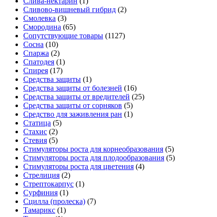
Слива-нектарин
(1)
Сливово-вишневый гибрид
(2)
Смолевка
(3)
Смородина
(65)
Сопутствующие товары
(1127)
Сосна
(10)
Спаржа
(2)
Спатодея
(1)
Спирея
(17)
Средства защиты
(1)
Средства защиты от болезней
(16)
Средства защиты от вредителей
(25)
Средства защиты от сорняков
(5)
Средство для заживления ран
(1)
Статица
(5)
Стахис
(2)
Стевия
(5)
Стимуляторы роста для корнеобразования
(5)
Стимуляторы роста для плодообразования
(5)
Стимуляторы роста для цветения
(4)
Стрелиция
(2)
Стрептокарпус
(1)
Сурфиния
(1)
Сцилла (пролеска)
(7)
Тамарикс
(1)