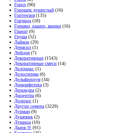
Горох
(90)
Горошек душистый
(16)
Гортензия
(135)
Горчица
(18)
Горшки, кашпо, ящики
(16)
Гранат
(9)
Груша
(52)
Дайкон
(29)
Девясил
(1)
Дейция
(7)
Декоративные
(1543)
Декоративные смеси
(14)
Делоникс
(1)
Делосперма
(6)
Дельфиниум
(34)
Диморфотека
(3)
Дихондра
(2)
Дицентра
(6)
Долихос
(1)
Другие семена
(3229)
Дурман
(9)
Душевик
(2)
Душица
(10)
Дыня 🍈
(91)
Ежевика
(35)