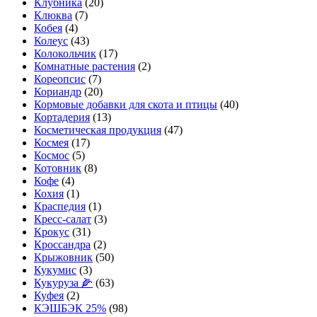
Клубника
(20)
Клюква
(7)
Кобея
(4)
Колеус
(43)
Колокольчик
(17)
Комнатные растения
(2)
Кореопсис
(7)
Кориандр
(20)
Кормовые добавки для скота и птицы
(40)
Кортадерия
(13)
Косметическая продукция
(47)
Космея
(17)
Космос
(5)
Котовник
(8)
Кофе
(4)
Кохия
(1)
Краспедия
(1)
Кресс-салат
(3)
Крокус
(31)
Кроссандра
(2)
Крыжовник
(50)
Кукумис
(3)
Кукуруза 🌽
(63)
Куфея
(2)
КЭШБЭК 25%
(98)