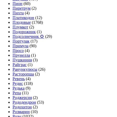
Пион
(60)
Пиретрум
(2)
Пихта
(4)
Платикодон
(12)
Плодовые
(1768)
Плумкот
(2)
Подорожник
(1)
Подсолнечник 🌻
(29)
Портулак
(17)
Примула
(90)
Просо
(4)
Прунелла
(1)
Пушкиния
(3)
Райграс
(1)
Ранункулюсы
(26)
Расторопша
(2)
Ревень
(4)
Редис
(118)
Редька
(9)
Репа
(11)
Роджерсия
(2)
Рододендрон
(53)
Родохитон
(2)
Розмарин
(10)
Розы
(1032)