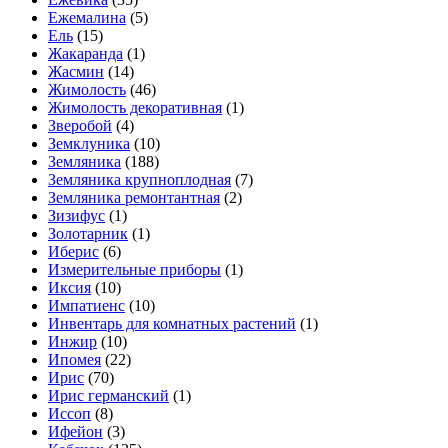
Ежемалина
(5)
Ель
(15)
Жакаранда
(1)
Жасмин
(14)
Жимолость
(46)
Жимолость декоративная
(1)
Зверобой
(4)
Земклуника
(10)
Земляника
(188)
Земляника крупноплодная
(7)
Земляника ремонтантная
(2)
Зизифус
(1)
Золотарник
(1)
Иберис
(6)
Измерительные приборы
(1)
Иксия
(10)
Импатиенс
(10)
Инвентарь для комнатных растений
(1)
Инжир
(10)
Ипомея
(22)
Ирис
(70)
Ирис германский
(1)
Иссоп
(8)
Ифейон
(3)