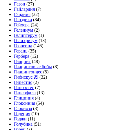
Газон
(27)
Гайлардия
(7)
Гацания
(32)
Гвоздика
(84)
Гейхера
(24)
Гелениум
(2)
Гелиптерум
(1)
Гелихризум
(13)
Георгина
(146)
Герань
(35)
Гербера
(12)
Гиацинт
(48)
Гиацинтовые бобы
(8)
Гиацинтоидес
(5)
Гибискус 🌺
(32)
Гипестис
(2)
Гипоэстес
(7)
Гипсофила
(13)
Глициния
(4)
Глоксиния
(54)
Глориоза
(3)
Годеция
(10)
Годжи
(11)
Голубика
(51)
Горец
(2)