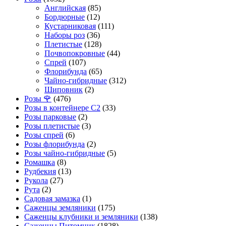
Английская
(85)
Бордюрные
(12)
Кустарниковая
(111)
Наборы роз
(36)
Плетистые
(128)
Почвопокровные
(44)
Спрей
(107)
Флорибунда
(65)
Чайно-гибридные
(312)
Шиповник
(2)
Розы 🌹
(476)
Розы в контейнере С2
(33)
Розы парковые
(2)
Розы плетистые
(3)
Розы спрей
(6)
Розы флорибунда
(2)
Розы чайно-гибридные
(5)
Ромашка
(8)
Рудбекия
(13)
Рукола
(27)
Рута
(2)
Садовая замазка
(1)
Саженцы земляники
(175)
Саженцы клубники и земляники
(138)
Саженцы Питомник
(1828)