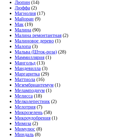
Люпин
(14)
Люффа
(2)
Магнолия
(17)
Майоран
(9)
Мак
(19)
Малина
(90)
Малина ремонтантная
(2)
Малиновое дерево
(1)
Малопа
(3)
Мальва (Шток-роза)
(28)
Маммиллярия
(1)
Мангольд
(13)
Мандевилла
(3)
Маргаритка
(29)
Маттиола
(16)
Мезембриантемум
(1)
Меламподиум
(1)
Мелисса
(18)
Мелколепестник
(2)
Мелотрия
(7)
Микрозелень
(58)
Микроудобрения
(1)
Мимоза
(2)
Мимулюс
(8)
Миндаль
(8)