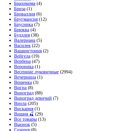
Брахикома
(4)
Бриза
(1)
Броваллия
(6)
Бругмансия
(12)
Брусника
(7)
Брюква
(4)
Буддлея
(38)
Валериана
(5)
Василек
(22)
Вашингтония
(2)
Вейгела
(19)
Вербена
(47)
Вероника
(1)
Весенние луковичные
(2994)
Вечерница
(1)
Вешенка
(3)
Вигна
(8)
Виноград
(88)
Виноград девичий
(7)
Виола
(205)
Вискария
(1)
Вишня 🍒
(29)
Все товары
(13)
Вьюнок
(5)
Газания
(8)