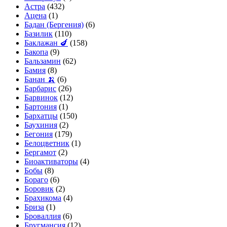
Астра
(432)
Ацена
(1)
Бадан (Бергения)
(6)
Базилик
(110)
Баклажан 🍆
(158)
Бакопа
(9)
Бальзамин
(62)
Бамия
(8)
Банан 🍌
(6)
Барбарис
(26)
Барвинок
(12)
Бартония
(1)
Бархатцы
(150)
Баухиния
(2)
Бегония
(179)
Белоцветник
(1)
Бергамот
(2)
Биоактиваторы
(4)
Бобы
(8)
Бораго
(6)
Боровик
(2)
Брахикома
(4)
Бриза
(1)
Броваллия
(6)
Бругмансия
(12)