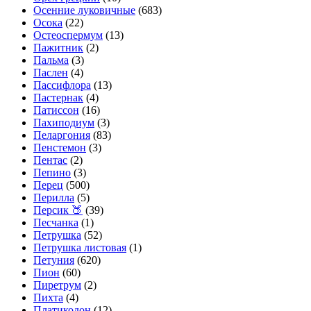
Осенние луковичные
(683)
Осока
(22)
Остеоспермум
(13)
Пажитник
(2)
Пальма
(3)
Паслен
(4)
Пассифлора
(13)
Пастернак
(4)
Патиссон
(16)
Пахиподиум
(3)
Пеларгония
(83)
Пенстемон
(3)
Пентас
(2)
Пепино
(3)
Перец
(500)
Перилла
(5)
Персик 🍑
(39)
Песчанка
(1)
Петрушка
(52)
Петрушка листовая
(1)
Петуния
(620)
Пион
(60)
Пиретрум
(2)
Пихта
(4)
Платикодон
(12)