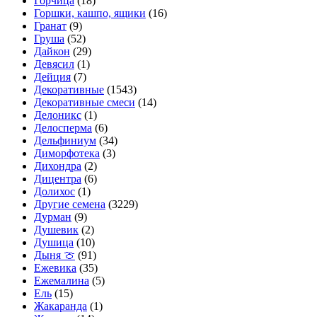
Горчица
(18)
Горшки, кашпо, ящики
(16)
Гранат
(9)
Груша
(52)
Дайкон
(29)
Девясил
(1)
Дейция
(7)
Декоративные
(1543)
Декоративные смеси
(14)
Делоникс
(1)
Делосперма
(6)
Дельфиниум
(34)
Диморфотека
(3)
Дихондра
(2)
Дицентра
(6)
Долихос
(1)
Другие семена
(3229)
Дурман
(9)
Душевик
(2)
Душица
(10)
Дыня 🍈
(91)
Ежевика
(35)
Ежемалина
(5)
Ель
(15)
Жакаранда
(1)