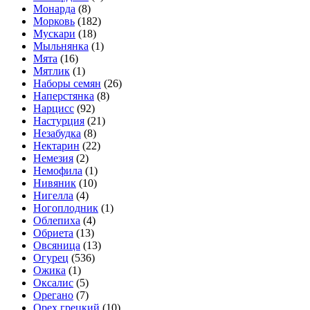
Монарда
(8)
Морковь
(182)
Мускари
(18)
Мыльнянка
(1)
Мята
(16)
Мятлик
(1)
Наборы семян
(26)
Наперстянка
(8)
Нарцисс
(92)
Настурция
(21)
Незабудка
(8)
Нектарин
(22)
Немезия
(2)
Немофила
(1)
Нивяник
(10)
Нигелла
(4)
Ногоплодник
(1)
Облепиха
(4)
Обриета
(13)
Овсяница
(13)
Огурец
(536)
Ожика
(1)
Оксалис
(5)
Орегано
(7)
Орех грецкий
(10)