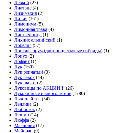
Левкой
(27)
Лиатрис
(4)
Лизимахия
(2)
Лилия
(161)
Лимониум
(5)
Лимонная трава
(4)
Лиственница
(1)
Лихнис альпийский
(1)
Лобелия
(57)
Лонгифлорум (длинноцветковые гибриды)
(1)
Лопух
(2)
Лофант
(1)
Лук
(160)
Лук репчатый
(3)
Лук севок
(44)
Лук шалот
(2)
Луковицы по АКЦИИ!!!
(26)
Луковичные и многолетние
(1780)
Львиный зев
(54)
Льнянка
(2)
Любисток
(2)
Люпин
(14)
Люффа
(2)
Магнолия
(17)
Майоран
(9)