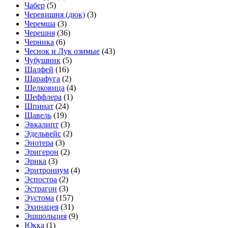
Чабер
(5)
Черевишня (дюк)
(3)
Черемша
(3)
Черешня
(36)
Черника
(6)
Чеснок и Лук озимые
(43)
Чубушник
(5)
Шалфей
(16)
Шарафуга
(2)
Шелковица
(4)
Шеффлера
(1)
Шпинат
(24)
Щавель
(19)
Эвкалипт
(3)
Эдельвейс
(2)
Энотера
(3)
Эригерон
(2)
Эрика
(3)
Эритрониум
(4)
Эспостоа
(2)
Эстрагон
(3)
Эустома
(157)
Эхинацея
(31)
Эшшольция
(9)
Юкка
(1)