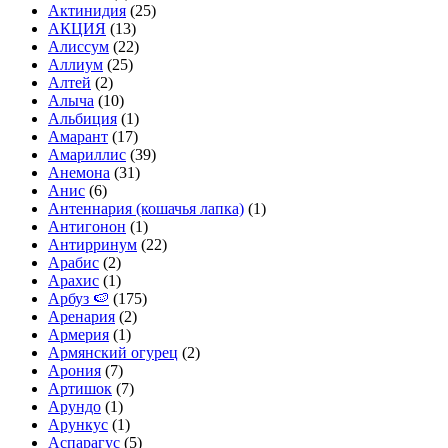
Актинидия
(25)
АКЦИЯ
(13)
Алиссум
(22)
Аллиум
(25)
Алтей
(2)
Алыча
(10)
Альбиция
(1)
Амарант
(17)
Амариллис
(39)
Анемона
(31)
Анис
(6)
Антеннария (кошачья лапка)
(1)
Антигонон
(1)
Антирринум
(22)
Арабис
(2)
Арахис
(1)
Арбуз 🍉
(175)
Аренария
(2)
Армерия
(1)
Армянский огурец
(2)
Арония
(7)
Артишок
(7)
Арундо
(1)
Арункус
(1)
Аспарагус
(5)