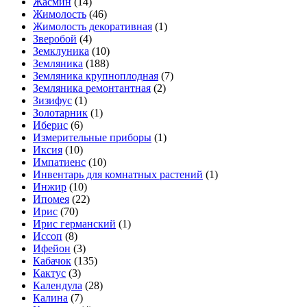
Жасмин
(14)
Жимолость
(46)
Жимолость декоративная
(1)
Зверобой
(4)
Земклуника
(10)
Земляника
(188)
Земляника крупноплодная
(7)
Земляника ремонтантная
(2)
Зизифус
(1)
Золотарник
(1)
Иберис
(6)
Измерительные приборы
(1)
Иксия
(10)
Импатиенс
(10)
Инвентарь для комнатных растений
(1)
Инжир
(10)
Ипомея
(22)
Ирис
(70)
Ирис германский
(1)
Иссоп
(8)
Ифейон
(3)
Кабачок
(135)
Кактус
(3)
Календула
(28)
Калина
(7)