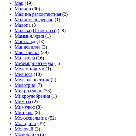
Мак
(19)
Малина
(90)
Малина ремонтантная
(2)
Малиновое дерево
(1)
Малопа
(3)
Мальва (Шток-роза)
(28)
Маммиллярия
(1)
Мангольд
(13)
Мандевилла
(3)
Маргаритка
(29)
Маттиола
(16)
Мезембриантемум
(1)
Меламподиум
(1)
Мелисса
(18)
Мелколепестник
(2)
Мелотрия
(7)
Микрозелень
(58)
Микроудобрения
(1)
Мимоза
(2)
Мимулюс
(8)
Миндаль
(8)
Можжевельник
(52)
Молодило
(39)
Молочай
(3)
Момордика
(6)