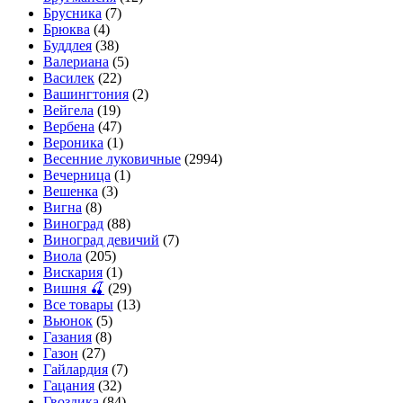
Брусника
(7)
Брюква
(4)
Буддлея
(38)
Валериана
(5)
Василек
(22)
Вашингтония
(2)
Вейгела
(19)
Вербена
(47)
Вероника
(1)
Весенние луковичные
(2994)
Вечерница
(1)
Вешенка
(3)
Вигна
(8)
Виноград
(88)
Виноград девичий
(7)
Виола
(205)
Вискария
(1)
Вишня 🍒
(29)
Все товары
(13)
Вьюнок
(5)
Газания
(8)
Газон
(27)
Гайлардия
(7)
Гацания
(32)
Гвоздика
(84)