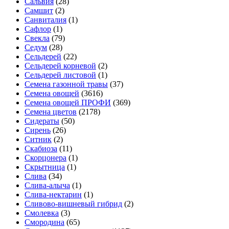
Сальвия
(28)
Самшит
(2)
Санвиталия
(1)
Сафлор
(1)
Свекла
(79)
Седум
(28)
Сельдерей
(22)
Сельдерей корневой
(2)
Сельдерей листовой
(1)
Семена газонной травы
(37)
Семена овощей
(3616)
Семена овощей ПРОФИ
(369)
Семена цветов
(2178)
Сидераты
(50)
Сирень
(26)
Ситник
(2)
Скабиоза
(11)
Скорцонера
(1)
Скрытница
(1)
Слива
(34)
Слива-алыча
(1)
Слива-нектарин
(1)
Сливово-вишневый гибрид
(2)
Смолевка
(3)
Смородина
(65)