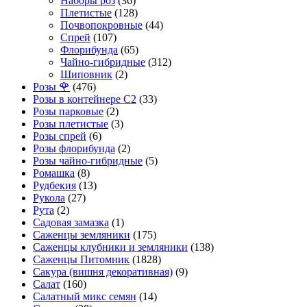
Наборы роз
(36)
Плетистые
(128)
Почвопокровные
(44)
Спрей
(107)
Флорибунда
(65)
Чайно-гибридные
(312)
Шиповник
(2)
Розы 🌹
(476)
Розы в контейнере С2
(33)
Розы парковые
(2)
Розы плетистые
(3)
Розы спрей
(6)
Розы флорибунда
(2)
Розы чайно-гибридные
(5)
Ромашка
(8)
Рудбекия
(13)
Рукола
(27)
Рута
(2)
Садовая замазка
(1)
Саженцы земляники
(175)
Саженцы клубники и земляники
(138)
Саженцы Питомник
(1828)
Сакура (вишня декоративная)
(9)
Салат
(160)
Салатный микс семян
(14)