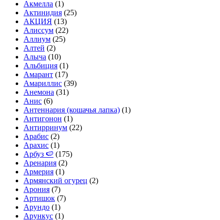
Акмелла
(1)
Актинидия
(25)
АКЦИЯ
(13)
Алиссум
(22)
Аллиум
(25)
Алтей
(2)
Алыча
(10)
Альбиция
(1)
Амарант
(17)
Амариллис
(39)
Анемона
(31)
Анис
(6)
Антеннария (кошачья лапка)
(1)
Антигонон
(1)
Антирринум
(22)
Арабис
(2)
Арахис
(1)
Арбуз 🍉
(175)
Аренария
(2)
Армерия
(1)
Армянский огурец
(2)
Арония
(7)
Артишок
(7)
Арундо
(1)
Арункус
(1)