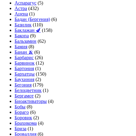
Аспарагус
(5)
Астра
(432)
Ацена
(1)
Бадан (Бергения)
(6)
Базилик
(110)
Баклажан 🍆
(158)
Бакопа
(9)
Бальзамин
(62)
Бамия
(8)
Банан 🍌
(6)
Барбарис
(26)
Барвинок
(12)
Бартония
(1)
Бархатцы
(150)
Баухиния
(2)
Бегония
(179)
Белоцветник
(1)
Бергамот
(2)
Биоактиваторы
(4)
Бобы
(8)
Бораго
(6)
Боровик
(2)
Брахикома
(4)
Бриза
(1)
Броваллия
(6)