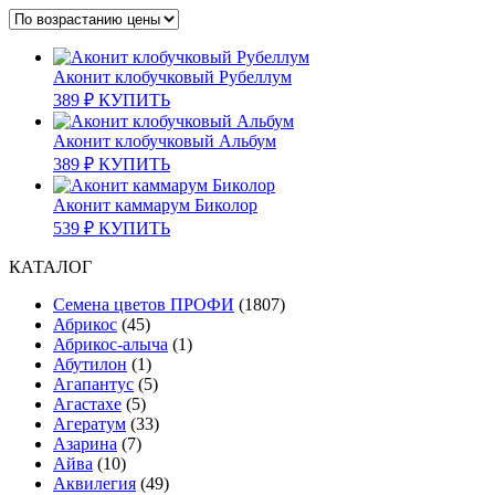
Аконит клобучковый Рубеллум
389
₽
КУПИТЬ
Аконит клобучковый Альбум
389
₽
КУПИТЬ
Аконит каммарум Биколор
539
₽
КУПИТЬ
КАТАЛОГ
Cемена цветов ПРОФИ
(1807)
Абрикос
(45)
Абрикос-алыча
(1)
Абутилон
(1)
Агапантус
(5)
Агастахе
(5)
Агератум
(33)
Азарина
(7)
Айва
(10)
Аквилегия
(49)