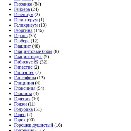
Гвоздика
(84)
Гейхера
(24)
Гелениум
(2)
Гелиптерум
(1)
Гелихризум
(13)
Георгина
(146)
Герань
(35)
Гербера
(12)
Гиацинт
(48)
Гиацинтовые бобы
(8)
Гиацинтоидес
(5)
Гибискус 🌺
(32)
Гипестис
(2)
Гипоэстес
(7)
Гипсофила
(13)
Глициния
(4)
Глоксиния
(54)
Глориоза
(3)
Годеция
(10)
Годжи
(11)
Голубика
(51)
Горец
(2)
Горох
(90)
Горошек душистый
(16)
Гортензия
(135)