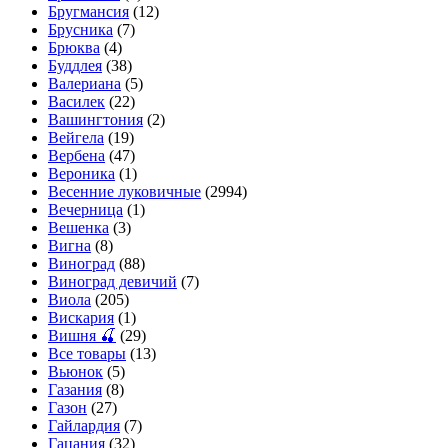
Бругмансия
(12)
Брусника
(7)
Брюква
(4)
Буддлея
(38)
Валериана
(5)
Василек
(22)
Вашингтония
(2)
Вейгела
(19)
Вербена
(47)
Вероника
(1)
Весенние луковичные
(2994)
Вечерница
(1)
Вешенка
(3)
Вигна
(8)
Виноград
(88)
Виноград девичий
(7)
Виола
(205)
Вискария
(1)
Вишня 🍒
(29)
Все товары
(13)
Вьюнок
(5)
Газания
(8)
Газон
(27)
Гайлардия
(7)
Гацания
(32)