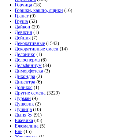
Горчица
(18)
Горшки, кашпо, ящики
(16)
Гранат
(9)
Груша
(52)
Дайкон
(29)
Девясил
(1)
Дейция
(7)
Декоративные
(1543)
Декоративные смеси
(14)
Делоникс
(1)
Делосперма
(6)
Дельфиниум
(34)
Диморфотека
(3)
Дихондра
(2)
Дицентра
(6)
Долихос
(1)
Другие семена
(3229)
Дурман
(9)
Душевик
(2)
Душица
(10)
Дыня 🍈
(91)
Ежевика
(35)
Ежемалина
(5)
Ель
(15)
Жакаранда
(1)