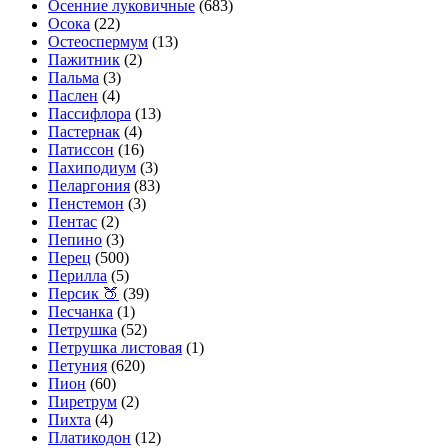
Осенние луковичные
(683)
Осока
(22)
Остеоспермум
(13)
Пажитник
(2)
Пальма
(3)
Паслен
(4)
Пассифлора
(13)
Пастернак
(4)
Патиссон
(16)
Пахиподиум
(3)
Пеларгония
(83)
Пенстемон
(3)
Пентас
(2)
Пепино
(3)
Перец
(500)
Перилла
(5)
Персик 🍑
(39)
Песчанка
(1)
Петрушка
(52)
Петрушка листовая
(1)
Петуния
(620)
Пион
(60)
Пиретрум
(2)
Пихта
(4)
Платикодон
(12)