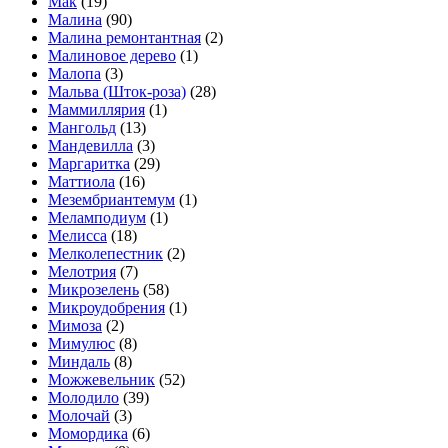
Мак
(19)
Малина
(90)
Малина ремонтантная
(2)
Малиновое дерево
(1)
Малопа
(3)
Мальва (Шток-роза)
(28)
Маммиллярия
(1)
Мангольд
(13)
Мандевилла
(3)
Маргаритка
(29)
Маттиола
(16)
Мезембриантемум
(1)
Меламподиум
(1)
Мелисса
(18)
Мелколепестник
(2)
Мелотрия
(7)
Микрозелень
(58)
Микроудобрения
(1)
Мимоза
(2)
Мимулюс
(8)
Миндаль
(8)
Можжевельник
(52)
Молодило
(39)
Молочай
(3)
Момордика
(6)