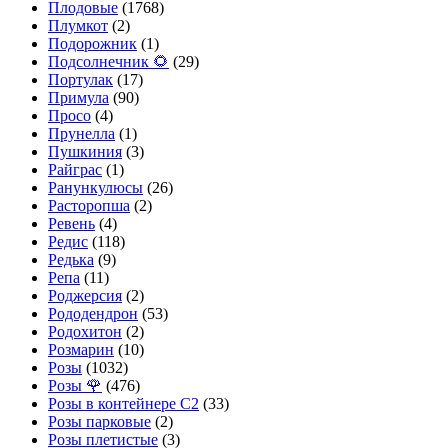
Плодовые
(1768)
Плумкот
(2)
Подорожник
(1)
Подсолнечник 🌻
(29)
Портулак
(17)
Примула
(90)
Просо
(4)
Прунелла
(1)
Пушкиния
(3)
Райграс
(1)
Ранункулюсы
(26)
Расторопша
(2)
Ревень
(4)
Редис
(118)
Редька
(9)
Репа
(11)
Роджерсия
(2)
Рододендрон
(53)
Родохитон
(2)
Розмарин
(10)
Розы
(1032)
Розы 🌹
(476)
Розы в контейнере С2
(33)
Розы парковые
(2)
Розы плетистые
(3)