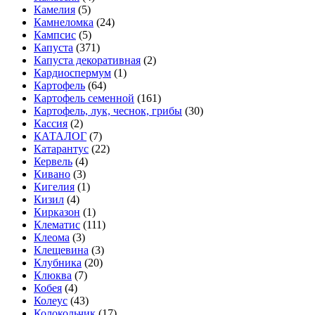
Камелия
(5)
Камнеломка
(24)
Кампсис
(5)
Капуста
(371)
Капуста декоративная
(2)
Кардиоспермум
(1)
Картофель
(64)
Картофель семенной
(161)
Картофель, лук, чеснок, грибы
(30)
Кассия
(2)
КАТАЛОГ
(7)
Катарантус
(22)
Кервель
(4)
Кивано
(3)
Кигелия
(1)
Кизил
(4)
Кирказон
(1)
Клематис
(111)
Клеома
(3)
Клещевина
(3)
Клубника
(20)
Клюква
(7)
Кобея
(4)
Колеус
(43)
Колокольчик
(17)