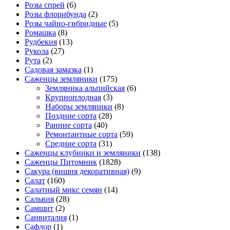
Розы спрей
(6)
Розы флорибунда
(2)
Розы чайно-гибридные
(5)
Ромашка
(8)
Рудбекия
(13)
Рукола
(27)
Рута
(2)
Садовая замазка
(1)
Саженцы земляники
(175)
Земляника альпийская
(6)
Крупноплодная
(3)
Наборы земляники
(8)
Поздние сорта
(28)
Ранние сорта
(40)
Ремонтантные сорта
(59)
Средние сорта
(31)
Саженцы клубники и земляники
(138)
Саженцы Питомник
(1828)
Сакура (вишня декоративная)
(9)
Салат
(160)
Салатный микс семян
(14)
Сальвия
(28)
Самшит
(2)
Санвиталия
(1)
Сафлор
(1)