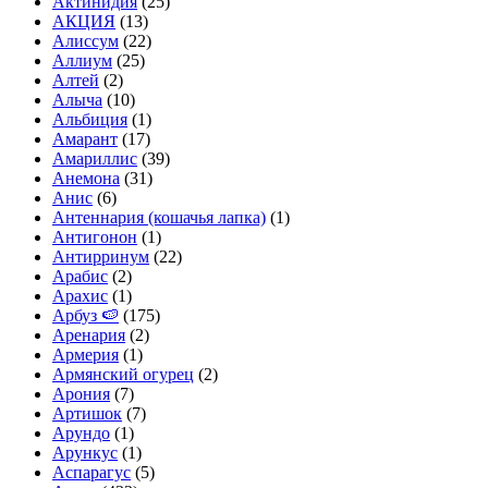
Актинидия
(25)
АКЦИЯ
(13)
Алиссум
(22)
Аллиум
(25)
Алтей
(2)
Алыча
(10)
Альбиция
(1)
Амарант
(17)
Амариллис
(39)
Анемона
(31)
Анис
(6)
Антеннария (кошачья лапка)
(1)
Антигонон
(1)
Антирринум
(22)
Арабис
(2)
Арахис
(1)
Арбуз 🍉
(175)
Аренария
(2)
Армерия
(1)
Армянский огурец
(2)
Арония
(7)
Артишок
(7)
Арундо
(1)
Арункус
(1)
Аспарагус
(5)