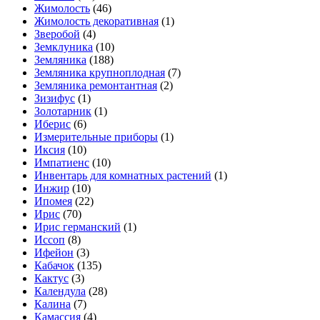
Жимолость
(46)
Жимолость декоративная
(1)
Зверобой
(4)
Земклуника
(10)
Земляника
(188)
Земляника крупноплодная
(7)
Земляника ремонтантная
(2)
Зизифус
(1)
Золотарник
(1)
Иберис
(6)
Измерительные приборы
(1)
Иксия
(10)
Импатиенс
(10)
Инвентарь для комнатных растений
(1)
Инжир
(10)
Ипомея
(22)
Ирис
(70)
Ирис германский
(1)
Иссоп
(8)
Ифейон
(3)
Кабачок
(135)
Кактус
(3)
Календула
(28)
Калина
(7)
Камассия
(4)