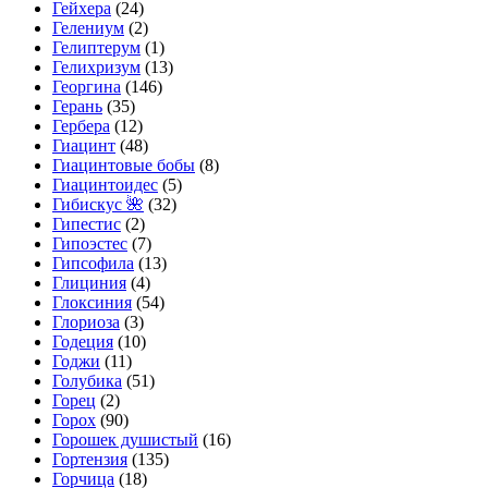
Гейхера
(24)
Гелениум
(2)
Гелиптерум
(1)
Гелихризум
(13)
Георгина
(146)
Герань
(35)
Гербера
(12)
Гиацинт
(48)
Гиацинтовые бобы
(8)
Гиацинтоидес
(5)
Гибискус 🌺
(32)
Гипестис
(2)
Гипоэстес
(7)
Гипсофила
(13)
Глициния
(4)
Глоксиния
(54)
Глориоза
(3)
Годеция
(10)
Годжи
(11)
Голубика
(51)
Горец
(2)
Горох
(90)
Горошек душистый
(16)
Гортензия
(135)
Горчица
(18)