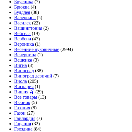
Брусника
(7)
Брюква
(4)
Буддлея
(38)
Валериана
(5)
Василек
(22)
Вашингтония
(2)
Вейгела
(19)
Вербена
(47)
Вероника
(1)
Весенние луковичные
(2994)
Вечерница
(1)
Вешенка
(3)
Вигна
(8)
Виноград
(88)
Виноград девичий
(7)
Виола
(205)
Вискария
(1)
Вишня 🍒
(29)
Все товары
(13)
Вьюнок
(5)
Газания
(8)
Газон
(27)
Гайлардия
(7)
Гацания
(32)
Гвоздика
(84)