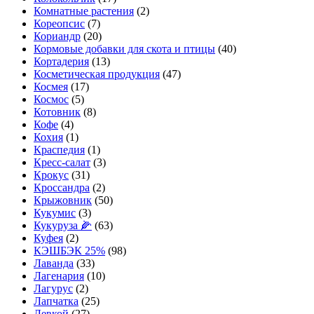
Комнатные растения
(2)
Кореопсис
(7)
Кориандр
(20)
Кормовые добавки для скота и птицы
(40)
Кортадерия
(13)
Косметическая продукция
(47)
Космея
(17)
Космос
(5)
Котовник
(8)
Кофе
(4)
Кохия
(1)
Краспедия
(1)
Кресс-салат
(3)
Крокус
(31)
Кроссандра
(2)
Крыжовник
(50)
Кукумис
(3)
Кукуруза 🌽
(63)
Куфея
(2)
КЭШБЭК 25%
(98)
Лаванда
(33)
Лагенария
(10)
Лагурус
(2)
Лапчатка
(25)
Левкой
(27)