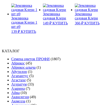
Земляника
Земляника
Земляника
садовая Клери
садовая Клери
садовая Клери 1
149
₽
КУПИТЬ
366
₽
КУПИТЬ
шт р9
139
₽
КУПИТЬ
КАТАЛОГ
Cемена цветов ПРОФИ
(1807)
Абрикос
(45)
Абрикос-алыча
(1)
Абутилон
(1)
Агапантус
(5)
Агастахе
(5)
Агератум
(33)
Азарина
(7)
Айва
(10)
Аквилегия
(49)
Акмелла
(1)