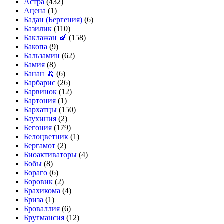
Астра
(432)
Ацена
(1)
Бадан (Бергения)
(6)
Базилик
(110)
Баклажан 🍆
(158)
Бакопа
(9)
Бальзамин
(62)
Бамия
(8)
Банан 🍌
(6)
Барбарис
(26)
Барвинок
(12)
Бартония
(1)
Бархатцы
(150)
Баухиния
(2)
Бегония
(179)
Белоцветник
(1)
Бергамот
(2)
Биоактиваторы
(4)
Бобы
(8)
Бораго
(6)
Боровик
(2)
Брахикома
(4)
Бриза
(1)
Броваллия
(6)
Бругмансия
(12)