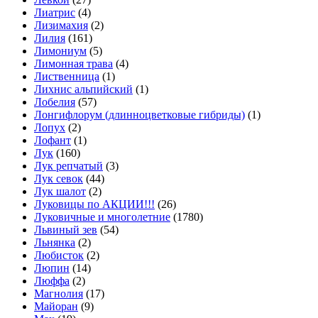
Лиатрис
(4)
Лизимахия
(2)
Лилия
(161)
Лимониум
(5)
Лимонная трава
(4)
Лиственница
(1)
Лихнис альпийский
(1)
Лобелия
(57)
Лонгифлорум (длинноцветковые гибриды)
(1)
Лопух
(2)
Лофант
(1)
Лук
(160)
Лук репчатый
(3)
Лук севок
(44)
Лук шалот
(2)
Луковицы по АКЦИИ!!!
(26)
Луковичные и многолетние
(1780)
Львиный зев
(54)
Льнянка
(2)
Любисток
(2)
Люпин
(14)
Люффа
(2)
Магнолия
(17)
Майоран
(9)