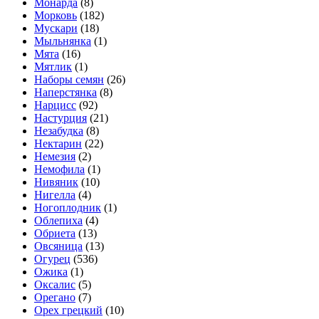
Монарда
(8)
Морковь
(182)
Мускари
(18)
Мыльнянка
(1)
Мята
(16)
Мятлик
(1)
Наборы семян
(26)
Наперстянка
(8)
Нарцисс
(92)
Настурция
(21)
Незабудка
(8)
Нектарин
(22)
Немезия
(2)
Немофила
(1)
Нивяник
(10)
Нигелла
(4)
Ногоплодник
(1)
Облепиха
(4)
Обриета
(13)
Овсяница
(13)
Огурец
(536)
Ожика
(1)
Оксалис
(5)
Орегано
(7)
Орех грецкий
(10)