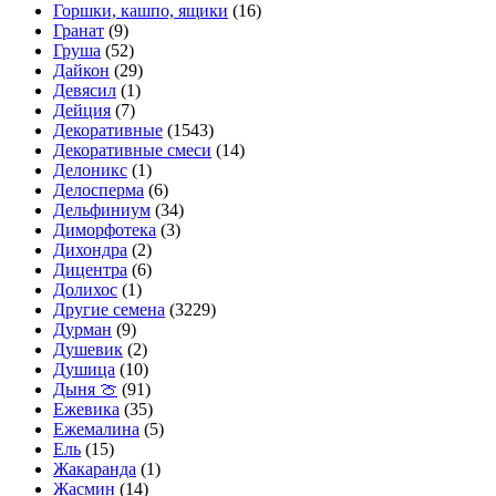
Горшки, кашпо, ящики
(16)
Гранат
(9)
Груша
(52)
Дайкон
(29)
Девясил
(1)
Дейция
(7)
Декоративные
(1543)
Декоративные смеси
(14)
Делоникс
(1)
Делосперма
(6)
Дельфиниум
(34)
Диморфотека
(3)
Дихондра
(2)
Дицентра
(6)
Долихос
(1)
Другие семена
(3229)
Дурман
(9)
Душевик
(2)
Душица
(10)
Дыня 🍈
(91)
Ежевика
(35)
Ежемалина
(5)
Ель
(15)
Жакаранда
(1)
Жасмин
(14)