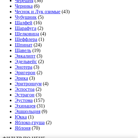
Черешня
(36)
Черника
(6)
Чеснок и Лук озимые
(43)
Чубушник
(5)
Шалфей
(16)
Шарафуга
(2)
Шелковица
(4)
Шеффлера
(1)
Шпинат
(24)
Щавель
(19)
Эвкалипт
(3)
Эдельвейс
(2)
Энотера
(3)
Эригерон
(2)
Эрика
(3)
Эритрониум
(4)
Эспостоа
(2)
Эстрагон
(3)
Эустома
(157)
Эхинацея
(31)
Эшшольция
(9)
Юкка
(1)
Яблоко-груша
(2)
Яблоня
(70)