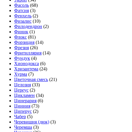
Фасоль
(68)
Фатсия
(3)
Фенхель
(2)
Физалис
(10)
Филодендрон
(2)
Финик
(1)
Флокс
(81)
Форзиция
(14)
Фрезия
(26)
Фритиллярия
(14)
Фундук
(4)
Хионодокса
(6)
Хризантема
(24)
Хурма
(7)
Цветочная смесь
(21)
Целозия
(33)
Цереус
(2)
Цикламен
(34)
Цинерария
(6)
Цинния
(73)
Циперус
(2)
Чабер
(5)
Черевишня (дюк)
(3)
Черемша
(3)