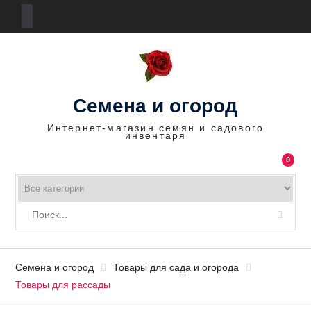
П
е
р
е
Семена и огород
й
т
Интернет-магазин семян и садового
инвентаря
и
к
0
с
о
д
е
р
ж
Семена и огород
Товары для сада и огорода
и
Товары для рассады
м
о