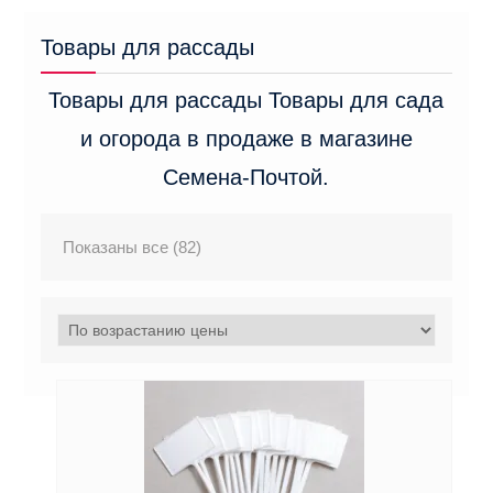
м
Товары для рассады
у
Товары для рассады Товары для сада
и огорода в продаже в магазине
Семена-Почтой.
Показаны все (82)
Ц
е
н
ы
:
п
о
в
о
з
р