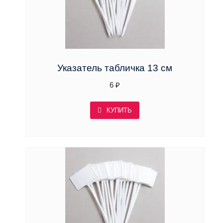
а
с
т
а
н
и
ю
Указатель табличка 13 см
6
₽
КУПИТЬ