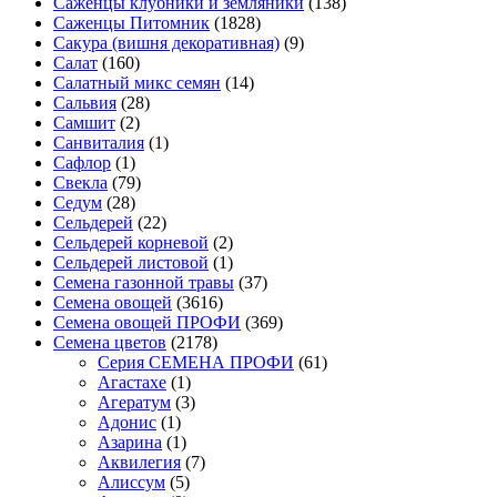
Саженцы клубники и земляники
(138)
Саженцы Питомник
(1828)
Сакура (вишня декоративная)
(9)
Салат
(160)
Салатный микс семян
(14)
Сальвия
(28)
Самшит
(2)
Санвиталия
(1)
Сафлор
(1)
Свекла
(79)
Седум
(28)
Сельдерей
(22)
Сельдерей корневой
(2)
Сельдерей листовой
(1)
Семена газонной травы
(37)
Семена овощей
(3616)
Семена овощей ПРОФИ
(369)
Семена цветов
(2178)
Cерия CЕМЕНА ПРОФИ
(61)
Агастахе
(1)
Агератум
(3)
Адонис
(1)
Азарина
(1)
Аквилегия
(7)
Алиссум
(5)