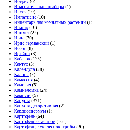
Иберис
(6)
Измерительные приборы
(1)
Иксия
(10)
Импатиенс
(10)
Инвентарь для комнатных растений
(1)
Инжир
(10)
Ипомея
(22)
Ирис
(70)
Ирис германский
(1)
Иссоп
(8)
Ифейон
(3)
Кабачок
(135)
Кактус
(3)
Календула
(28)
Калина
(7)
Камассия
(4)
Камелия
(5)
Камнеломка
(24)
Кампсис
(5)
Капуста
(371)
Капуста декоративная
(2)
Кардиоспермум
(1)
Картофель
(64)
Картофель семенной
(161)
Картофель, лук, чеснок, грибы
(30)