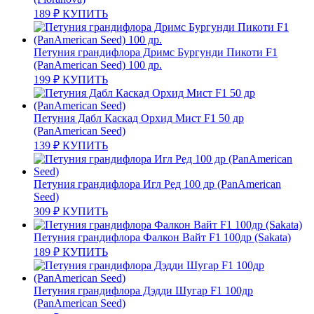
189
₽
КУПИТЬ
Петуния грандифлора Дримс Бургунди Пикоти F1
(PanAmerican Seed) 100 др.
199
₽
КУПИТЬ
Петуния Дабл Каскад Орхид Мист F1 50 др
(PanAmerican Seed)
139
₽
КУПИТЬ
Петуния грандифлора Игл Ред 100 др (PanAmerican
Seed)
309
₽
КУПИТЬ
Петуния грандифлора Фалкон Вайт F1 100др (Sakata)
189
₽
КУПИТЬ
Петуния грандифлора Дэдди Шугар F1 100др
(PanAmerican Seed)