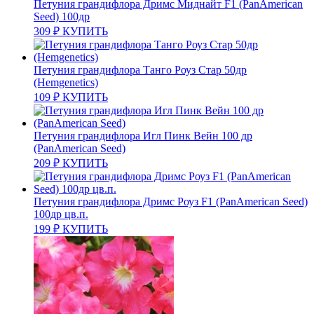
Петуния грандифлора Дримс Миднайт F1 (PanAmerican
Seed) 100др
309
₽
КУПИТЬ
Петуния грандифлора Танго Роуз Стар 50др
(Hemgenetics)
109
₽
КУПИТЬ
Петуния грандифлора Игл Пинк Вейн 100 др
(PanAmerican Seed)
209
₽
КУПИТЬ
Петуния грандифлора Дримс Роуз F1 (PanAmerican Seed)
100др цв.п.
199
₽
КУПИТЬ