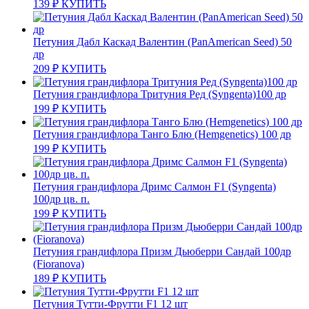
139
₽
КУПИТЬ
Петуния Дабл Каскад Валентин (PanAmerican Seed) 50
др
209
₽
КУПИТЬ
Петуния грандифлора Тритуния Ред (Syngenta)100 др
199
₽
КУПИТЬ
Петуния грандифлора Танго Блю (Hemgenetics) 100 др
199
₽
КУПИТЬ
Петуния грандифлора Дримс Салмон F1 (Syngenta)
100др цв. п.
199
₽
КУПИТЬ
Петуния грандифлора Призм Дьюберри Сандай 100др
(Fioranova)
189
₽
КУПИТЬ
Петуния Тутти-Фрутти F1 12 шт