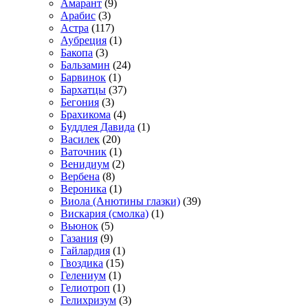
Амарант
(9)
Арабис
(3)
Астра
(117)
Аубреция
(1)
Бакопа
(3)
Бальзамин
(24)
Барвинок
(1)
Бархатцы
(37)
Бегония
(3)
Брахикома
(4)
Буддлея Давида
(1)
Василек
(20)
Ваточник
(1)
Венидиум
(2)
Вербена
(8)
Вероника
(1)
Виола (Анютины глазки)
(39)
Вискария (смолка)
(1)
Вьюнок
(5)
Газания
(9)
Гайлардия
(1)
Гвоздика
(15)
Гелениум
(1)
Гелиотроп
(1)
Гелихризум
(3)