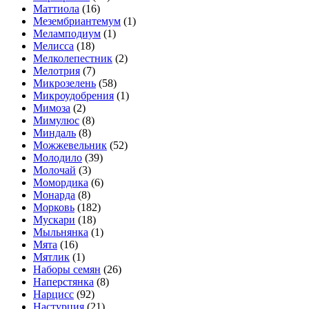
Маттиола
(16)
Мезембриантемум
(1)
Меламподиум
(1)
Мелисса
(18)
Мелколепестник
(2)
Мелотрия
(7)
Микрозелень
(58)
Микроудобрения
(1)
Мимоза
(2)
Мимулюс
(8)
Миндаль
(8)
Можжевельник
(52)
Молодило
(39)
Молочай
(3)
Момордика
(6)
Монарда
(8)
Морковь
(182)
Мускари
(18)
Мыльнянка
(1)
Мята
(16)
Мятлик
(1)
Наборы семян
(26)
Наперстянка
(8)
Нарцисс
(92)
Настурция
(21)