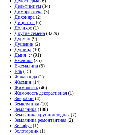
Делосперма
(6)
Дельфиниум
(34)
Диморфотека
(3)
Дихондра
(2)
Дицентра
(6)
Долихос
(1)
Другие семена
(3229)
Дурман
(9)
Душевик
(2)
Душица
(10)
Дыня 🍈
(91)
Ежевика
(35)
Ежемалина
(5)
Ель
(15)
Жакаранда
(1)
Жасмин
(14)
Жимолость
(46)
Жимолость декоративная
(1)
Зверобой
(4)
Земклуника
(10)
Земляника
(188)
Земляника крупноплодная
(7)
Земляника ремонтантная
(2)
Зизифус
(1)
Золотарник
(1)