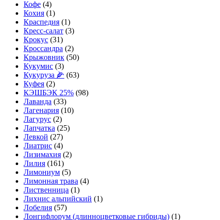
Кофе
(4)
Кохия
(1)
Краспедия
(1)
Кресс-салат
(3)
Крокус
(31)
Кроссандра
(2)
Крыжовник
(50)
Кукумис
(3)
Кукуруза 🌽
(63)
Куфея
(2)
КЭШБЭК 25%
(98)
Лаванда
(33)
Лагенария
(10)
Лагурус
(2)
Лапчатка
(25)
Левкой
(27)
Лиатрис
(4)
Лизимахия
(2)
Лилия
(161)
Лимониум
(5)
Лимонная трава
(4)
Лиственница
(1)
Лихнис альпийский
(1)
Лобелия
(57)
Лонгифлорум (длинноцветковые гибриды)
(1)