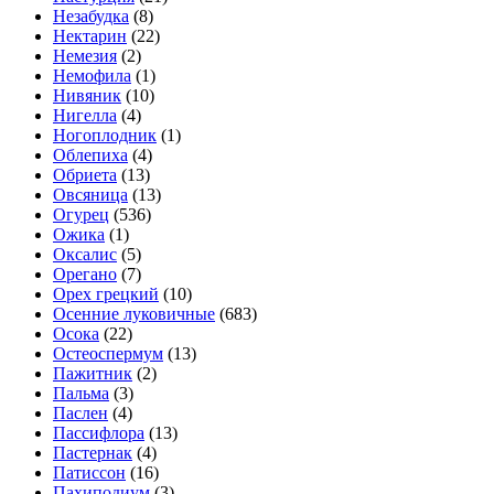
Незабудка
(8)
Нектарин
(22)
Немезия
(2)
Немофила
(1)
Нивяник
(10)
Нигелла
(4)
Ногоплодник
(1)
Облепиха
(4)
Обриета
(13)
Овсяница
(13)
Огурец
(536)
Ожика
(1)
Оксалис
(5)
Орегано
(7)
Орех грецкий
(10)
Осенние луковичные
(683)
Осока
(22)
Остеоспермум
(13)
Пажитник
(2)
Пальма
(3)
Паслен
(4)
Пассифлора
(13)
Пастернак
(4)
Патиссон
(16)
Пахиподиум
(3)