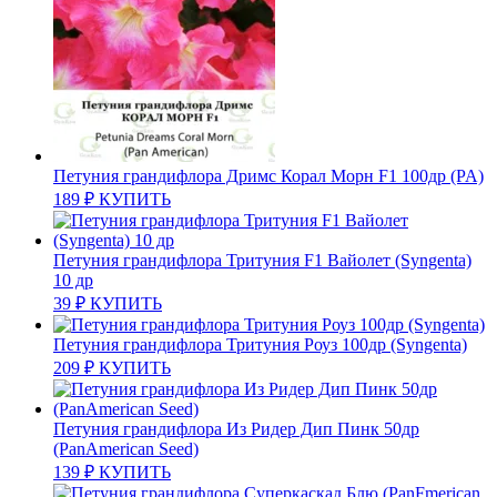
Петуния грандифлора Дримс Корал Морн F1 100др (PA)
189
₽
КУПИТЬ
Петуния грандифлора Тритуния F1 Вайолет (Syngenta)
10 др
39
₽
КУПИТЬ
Петуния грандифлора Тритуния Роуз 100др (Syngenta)
209
₽
КУПИТЬ
Петуния грандифлора Из Ридер Дип Пинк 50др
(PanAmerican Seed)
139
₽
КУПИТЬ