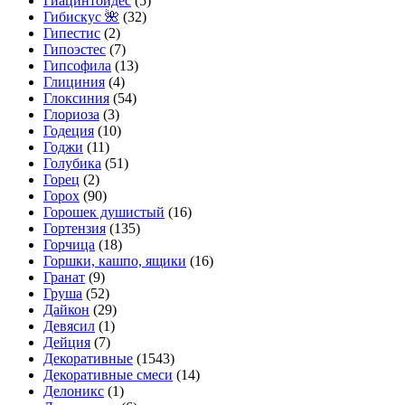
Гиацинтоидес
(5)
Гибискус 🌺
(32)
Гипестис
(2)
Гипоэстес
(7)
Гипсофила
(13)
Глициния
(4)
Глоксиния
(54)
Глориоза
(3)
Годеция
(10)
Годжи
(11)
Голубика
(51)
Горец
(2)
Горох
(90)
Горошек душистый
(16)
Гортензия
(135)
Горчица
(18)
Горшки, кашпо, ящики
(16)
Гранат
(9)
Груша
(52)
Дайкон
(29)
Девясил
(1)
Дейция
(7)
Декоративные
(1543)
Декоративные смеси
(14)
Делоникс
(1)