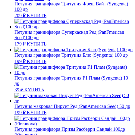
Петуния грандифлора Тритуния Фреш Вайт (Syngenta)
100 др
209
₽
КУПИТЬ
Петуния грандифлора Суперкаскад Ред (PanFmerican
Seed)100 др
179
₽
КУПИТЬ
Петуния грандифлора Тритуния Блю (Syngenta) 100 др
199
₽
КУПИТЬ
Петуния грандифлора Тритуния F1 Плам (Syngenta) 10
др
39
₽
КУПИТЬ
Петуния махровая Пирует Ред (PanAmerican Seed) 50 др
199
₽
КУПИТЬ
Петуния грандифлора Призм Расберри Сандай 100др
(Fioranova)