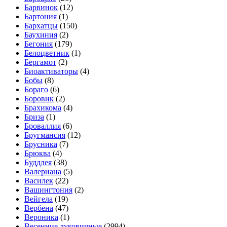
Барвинок
(12)
Бартония
(1)
Бархатцы
(150)
Баухиния
(2)
Бегония
(179)
Белоцветник
(1)
Бергамот
(2)
Биоактиваторы
(4)
Бобы
(8)
Бораго
(6)
Боровик
(2)
Брахикома
(4)
Бриза
(1)
Броваллия
(6)
Бругмансия
(12)
Брусника
(7)
Брюква
(4)
Буддлея
(38)
Валериана
(5)
Василек
(22)
Вашингтония
(2)
Вейгела
(19)
Вербена
(47)
Вероника
(1)
Весенние луковичные
(2994)