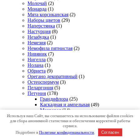
Молочай
(2)
Монарда
(1)
Мята корсиканская
(2)
Наборы цветов
(29)
Наперстянка
(1)
Настурция
(8)
Незабудка
(1)
Немезия
(2)
Немофила пятнистая
(2)
Нивяник
(7)
Нигелла
(3)
Нолана
(1)
Обриета
(9)
Орегано декоративный
(1)
Остеоспермум
(3)
Пеларгония
(5)
Петуния
(178)
Грандифлора
(25)
Каскадная и ампельная
(49)
Махровая
(14)
Мини
(5)
Используя наш Сайт, вы соглашаетесь на использование файлов cookies
для сбора анонимной статистики и обеспечения корректной работы
Многоцветковая
(18)
сервиса.
Петуния премиум семена
(62)
Подробнее в
Политике конфиденциальности
.
Согласен
Петуния семена
(5)
Пиретрум
(3)