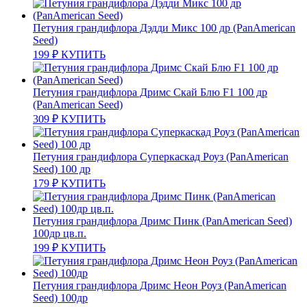
Петуния грандифлора Дэдди Микс 100 др (PanAmerican
Seed)
199
₽
КУПИТЬ
Петуния грандифлора Дримс Скай Блю F1 100 др
(PanAmerican Seed)
309
₽
КУПИТЬ
Петуния грандифлора Суперкаскад Роуз (PanAmerican
Seed) 100 др
179
₽
КУПИТЬ
Петуния грандифлора Дримс Пинк (PanAmerican Seed)
100др цв.п.
199
₽
КУПИТЬ
Петуния грандифлора Дримс Неон Роуз (PanAmerican
Seed) 100др