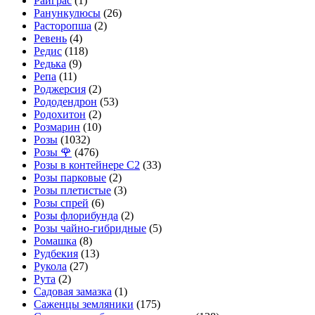
Райграс
(1)
Ранункулюсы
(26)
Расторопша
(2)
Ревень
(4)
Редис
(118)
Редька
(9)
Репа
(11)
Роджерсия
(2)
Рододендрон
(53)
Родохитон
(2)
Розмарин
(10)
Розы
(1032)
Розы 🌹
(476)
Розы в контейнере С2
(33)
Розы парковые
(2)
Розы плетистые
(3)
Розы спрей
(6)
Розы флорибунда
(2)
Розы чайно-гибридные
(5)
Ромашка
(8)
Рудбекия
(13)
Рукола
(27)
Рута
(2)
Садовая замазка
(1)
Саженцы земляники
(175)