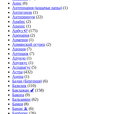
Анис
(6)
Антеннария (кошачья лапка)
(1)
Антигонон
(1)
Антирринум
(22)
Арабис
(2)
Арахис
(1)
Арбуз 🍉
(175)
Аренария
(2)
Армерия
(1)
Армянский огурец
(2)
Арония
(7)
Артишок
(7)
Арундо
(1)
Арункус
(1)
Аспарагус
(5)
Астра
(432)
Ацена
(1)
Бадан (Бергения)
(6)
Базилик
(110)
Баклажан 🍆
(158)
Бакопа
(9)
Бальзамин
(62)
Бамия
(8)
Банан 🍌
(6)
Барбарис
(26)