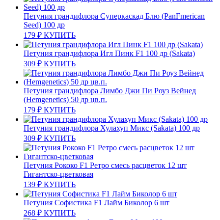
Петуния грандифлора Суперкаскад Блю (PanFmerican
Seed) 100 др
179
₽
КУПИТЬ
Петуния грандифлора Игл Пинк F1 100 др (Sakata)
309
₽
КУПИТЬ
Петуния грандифлора Лимбо Джи Пи Роуз Вейнед
(Hemgenetics) 50 др цв.п.
179
₽
КУПИТЬ
Петуния грандифлора Хулахуп Микс (Sakata) 100 др
309
₽
КУПИТЬ
Петуния Рококо F1 Ретро смесь расцветок 12 шт
Гигантско-цветковая
139
₽
КУПИТЬ
Петуния Софистика F1 Лайм Биколор 6 шт
268
₽
КУПИТЬ