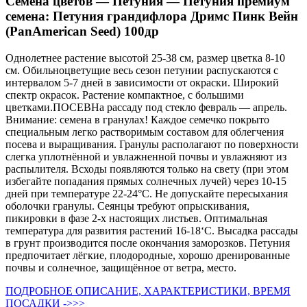
Семена цветов — Петуния — Петуния премиум
семена: Петуния грандифлора Дримс Пинк Вейн
(PanAmerican Seed) 100др
Однолетнее растение высотой 25-38 см, размер цветка 8-10
см. Обильноцветущие весь сезон петунии распускаются с
интервалом 5-7 дней в зависимости от окраски. Широкий
спектр окрасок. Растение компактное, с большими
цветками.ПОСЕВНа рассаду под стекло февраль — апрель.
Внимание: семена в гранулах! Каждое семечко покрыто
специальным легко растворимым составом для облегчения
посева и выращивания. Гранулы располагают по поверхности
слегка уплотнённой и увлажненной почвы и увлажняют из
распылителя. Всходы появляются только на свету (при этом
избегайте попадания прямых солнечных лучей) через 10-15
дней при температуре 22-24°С. Не допускайте пересыхания
оболочки гранулы. Сеянцы требуют опрыскивания,
пикировки в фазе 2-х настоящих листьев. Оптимальная
температура для развития растений 16-18‘С. Высадка рассады
в грунт производится после окончания заморозков. Петуния
предпочитает лёгкие, плодородные, хорошо дренированные
почвы и солнечное, защищённое от ветра, место.
ПОДРОБНОЕ ОПИСАНИЕ, ХАРАКТЕРИСТИКИ, ВРЕМЯ
ПОСАДКИ ->>>