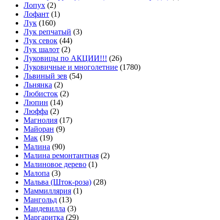
Лопух
(2)
Лофант
(1)
Лук
(160)
Лук репчатый
(3)
Лук севок
(44)
Лук шалот
(2)
Луковицы по АКЦИИ!!!
(26)
Луковичные и многолетние
(1780)
Львиный зев
(54)
Льнянка
(2)
Любисток
(2)
Люпин
(14)
Люффа
(2)
Магнолия
(17)
Майоран
(9)
Мак
(19)
Малина
(90)
Малина ремонтантная
(2)
Малиновое дерево
(1)
Малопа
(3)
Мальва (Шток-роза)
(28)
Маммиллярия
(1)
Мангольд
(13)
Мандевилла
(3)
Маргаритка
(29)