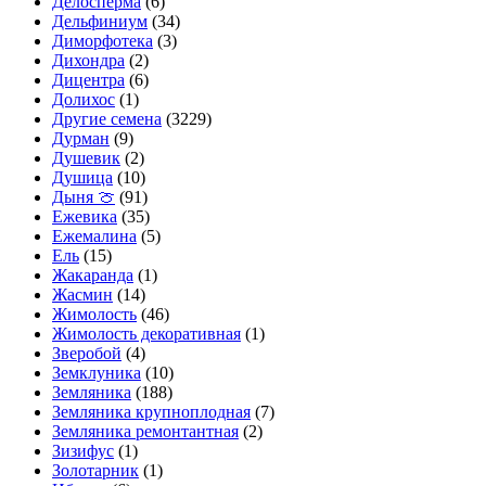
Делосперма
(6)
Дельфиниум
(34)
Диморфотека
(3)
Дихондра
(2)
Дицентра
(6)
Долихос
(1)
Другие семена
(3229)
Дурман
(9)
Душевик
(2)
Душица
(10)
Дыня 🍈
(91)
Ежевика
(35)
Ежемалина
(5)
Ель
(15)
Жакаранда
(1)
Жасмин
(14)
Жимолость
(46)
Жимолость декоративная
(1)
Зверобой
(4)
Земклуника
(10)
Земляника
(188)
Земляника крупноплодная
(7)
Земляника ремонтантная
(2)
Зизифус
(1)
Золотарник
(1)