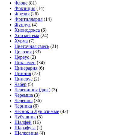
Флокс
(81)
Форзиция
(14)
Фрезия
(26)
Фритиллярия
(14)
Фундук
(4)
Хионодокса
(6)
Хризантема
(24)
Хурма
(7)
Цветочная смесь
(21)
Целозия
(33)
Цереус
(2)
Цикламен
(34)
Цинерария
(6)
Цинния
(73)
Циперус
(2)
Чабер
(5)
Черевишня (дюк)
(3)
Черемша
(3)
Черешня
(36)
Черника
(6)
Чеснок и Лук озимые
(43)
Чубушник
(5)
Шалфей
(16)
Шарафуга
(2)
Шелковица
(4)