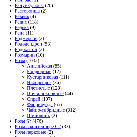
Ранункулюсы
(26)
Расторопша
(2)
Ревень
(4)
Редис
(118)
Редька
(9)
Репа
(11)
Роджерсия
(2)
Рододендрон
(53)
Родохитон
(2)
Розмарин
(10)
Розы
(1032)
Английская
(85)
Бордюрные
(12)
Кустарниковая
(111)
Наборы роз
(36)
Плетистые
(128)
Почвопокровные
(44)
Спрей
(107)
Флорибунда
(65)
Чайно-гибридные
(312)
Шиповник
(2)
Розы 🌹
(476)
Розы в контейнере С2
(33)
Розы парковые
(2)