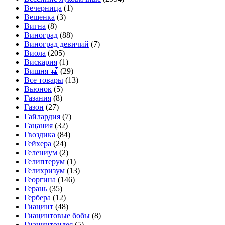
Вечерница
(1)
Вешенка
(3)
Вигна
(8)
Виноград
(88)
Виноград девичий
(7)
Виола
(205)
Вискария
(1)
Вишня 🍒
(29)
Все товары
(13)
Вьюнок
(5)
Газания
(8)
Газон
(27)
Гайлардия
(7)
Гацания
(32)
Гвоздика
(84)
Гейхера
(24)
Гелениум
(2)
Гелиптерум
(1)
Гелихризум
(13)
Георгина
(146)
Герань
(35)
Гербера
(12)
Гиацинт
(48)
Гиацинтовые бобы
(8)
Гиацинтоидес
(5)