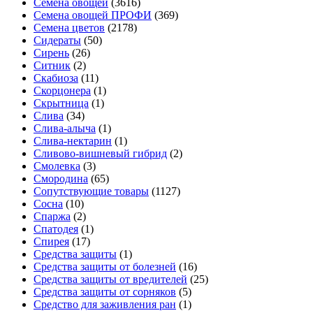
Семена овощей
(3616)
Семена овощей ПРОФИ
(369)
Семена цветов
(2178)
Сидераты
(50)
Сирень
(26)
Ситник
(2)
Скабиоза
(11)
Скорцонера
(1)
Скрытница
(1)
Слива
(34)
Слива-алыча
(1)
Слива-нектарин
(1)
Сливово-вишневый гибрид
(2)
Смолевка
(3)
Смородина
(65)
Сопутствующие товары
(1127)
Сосна
(10)
Спаржа
(2)
Спатодея
(1)
Спирея
(17)
Средства защиты
(1)
Средства защиты от болезней
(16)
Средства защиты от вредителей
(25)
Средства защиты от сорняков
(5)
Средство для заживления ран
(1)