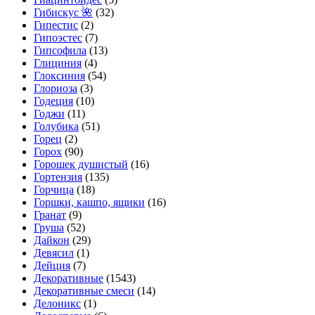
Гибискус 🌺
(32)
Гипестис
(2)
Гипоэстес
(7)
Гипсофила
(13)
Глициния
(4)
Глоксиния
(54)
Глориоза
(3)
Годеция
(10)
Годжи
(11)
Голубика
(51)
Горец
(2)
Горох
(90)
Горошек душистый
(16)
Гортензия
(135)
Горчица
(18)
Горшки, кашпо, ящики
(16)
Гранат
(9)
Груша
(52)
Дайкон
(29)
Девясил
(1)
Дейция
(7)
Декоративные
(1543)
Декоративные смеси
(14)
Делоникс
(1)