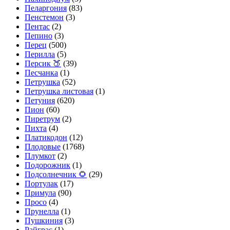
Пеларгония
(83)
Пенстемон
(3)
Пентас
(2)
Пепино
(3)
Перец
(500)
Перилла
(5)
Персик 🍑
(39)
Песчанка
(1)
Петрушка
(52)
Петрушка листовая
(1)
Петуния
(620)
Пион
(60)
Пиретрум
(2)
Пихта
(4)
Платикодон
(12)
Плодовые
(1768)
Плумкот
(2)
Подорожник
(1)
Подсолнечник 🌻
(29)
Портулак
(17)
Примула
(90)
Просо
(4)
Прунелла
(1)
Пушкиния
(3)
Райграс
(1)