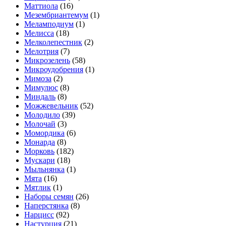
Маттиола
(16)
Мезембриантемум
(1)
Меламподиум
(1)
Мелисса
(18)
Мелколепестник
(2)
Мелотрия
(7)
Микрозелень
(58)
Микроудобрения
(1)
Мимоза
(2)
Мимулюс
(8)
Миндаль
(8)
Можжевельник
(52)
Молодило
(39)
Молочай
(3)
Момордика
(6)
Монарда
(8)
Морковь
(182)
Мускари
(18)
Мыльнянка
(1)
Мята
(16)
Мятлик
(1)
Наборы семян
(26)
Наперстянка
(8)
Нарцисс
(92)
Настурция
(21)