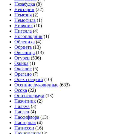
Незабудка
(8)
Нектарин
(22)
Немезия
(2)
Немофила
(1)
Нивяник
(10)
Нигелла
(4)
Ногоплодник
(1)
Облепиха
(4)
Обриета
(13)
Овсяница
(13)
Огурец
(536)
Ожика
(1)
Оксалис
(5)
Орегано
(7)
Орех грецкий
(10)
Осенние луковичные
(683)
Осока
(22)
Остеоспермум
(13)
Пажитник
(2)
Пальма
(3)
Паслен
(4)
Пассифлора
(13)
Пастернак
(4)
Патиссон
(16)
Пахиподиум
(3)