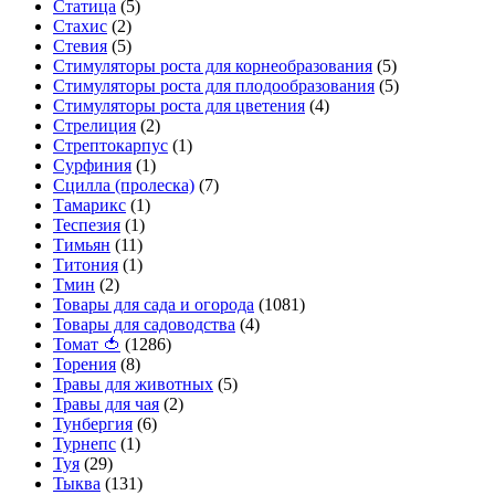
Статица
(5)
Стахис
(2)
Стевия
(5)
Стимуляторы роста для корнеобразования
(5)
Стимуляторы роста для плодообразования
(5)
Стимуляторы роста для цветения
(4)
Стрелиция
(2)
Стрептокарпус
(1)
Сурфиния
(1)
Сцилла (пролеска)
(7)
Тамарикс
(1)
Теспезия
(1)
Тимьян
(11)
Титония
(1)
Тмин
(2)
Товары для сада и огорода
(1081)
Товары для садоводства
(4)
Томат 🍅
(1286)
Торения
(8)
Травы для животных
(5)
Травы для чая
(2)
Тунбергия
(6)
Турнепс
(1)
Туя
(29)
Тыква
(131)