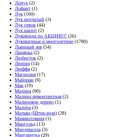
Лопух
(2)
Лофант
(1)
Лук
(160)
Лук репчатый
(3)
Лук севок
(44)
Лук шалот
(2)
Луковицы по АКЦИИ!!!
(26)
Луковичные и многолетние
(1780)
Львиный зев
(54)
Льнянка
(2)
Любисток
(2)
Люпин
(14)
Люффа
(2)
Магнолия
(17)
Майоран
(9)
Мак
(19)
Малина
(90)
Малина ремонтантная
(2)
Малиновое дерево
(1)
Малопа
(3)
Мальва (Шток-роза)
(28)
Маммиллярия
(1)
Мангольд
(13)
Мандевилла
(3)
Маргаритка
(29)