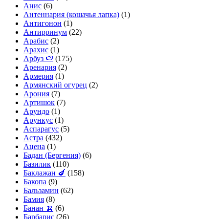
Анис
(6)
Антеннария (кошачья лапка)
(1)
Антигонон
(1)
Антирринум
(22)
Арабис
(2)
Арахис
(1)
Арбуз 🍉
(175)
Аренария
(2)
Армерия
(1)
Армянский огурец
(2)
Арония
(7)
Артишок
(7)
Арундо
(1)
Арункус
(1)
Аспарагус
(5)
Астра
(432)
Ацена
(1)
Бадан (Бергения)
(6)
Базилик
(110)
Баклажан 🍆
(158)
Бакопа
(9)
Бальзамин
(62)
Бамия
(8)
Банан 🍌
(6)
Барбарис
(26)