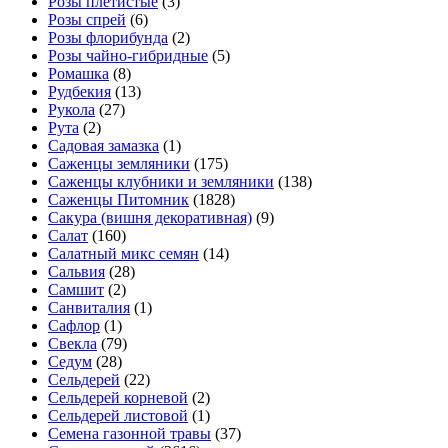
Розы плетистые
(3)
Розы спрей
(6)
Розы флорибунда
(2)
Розы чайно-гибридные
(5)
Ромашка
(8)
Рудбекия
(13)
Рукола
(27)
Рута
(2)
Садовая замазка
(1)
Саженцы земляники
(175)
Саженцы клубники и земляники
(138)
Саженцы Питомник
(1828)
Сакура (вишня декоративная)
(9)
Салат
(160)
Салатный микс семян
(14)
Сальвия
(28)
Самшит
(2)
Санвиталия
(1)
Сафлор
(1)
Свекла
(79)
Седум
(28)
Сельдерей
(22)
Сельдерей корневой
(2)
Сельдерей листовой
(1)
Семена газонной травы
(37)