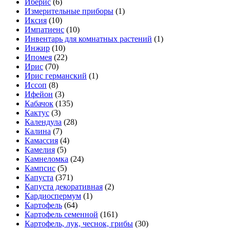
Иберис
(6)
Измерительные приборы
(1)
Иксия
(10)
Импатиенс
(10)
Инвентарь для комнатных растений
(1)
Инжир
(10)
Ипомея
(22)
Ирис
(70)
Ирис германский
(1)
Иссоп
(8)
Ифейон
(3)
Кабачок
(135)
Кактус
(3)
Календула
(28)
Калина
(7)
Камассия
(4)
Камелия
(5)
Камнеломка
(24)
Кампсис
(5)
Капуста
(371)
Капуста декоративная
(2)
Кардиоспермум
(1)
Картофель
(64)
Картофель семенной
(161)
Картофель, лук, чеснок, грибы
(30)