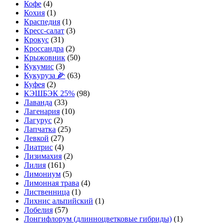
Кофе
(4)
Кохия
(1)
Краспедия
(1)
Кресс-салат
(3)
Крокус
(31)
Кроссандра
(2)
Крыжовник
(50)
Кукумис
(3)
Кукуруза 🌽
(63)
Куфея
(2)
КЭШБЭК 25%
(98)
Лаванда
(33)
Лагенария
(10)
Лагурус
(2)
Лапчатка
(25)
Левкой
(27)
Лиатрис
(4)
Лизимахия
(2)
Лилия
(161)
Лимониум
(5)
Лимонная трава
(4)
Лиственница
(1)
Лихнис альпийский
(1)
Лобелия
(57)
Лонгифлорум (длинноцветковые гибриды)
(1)