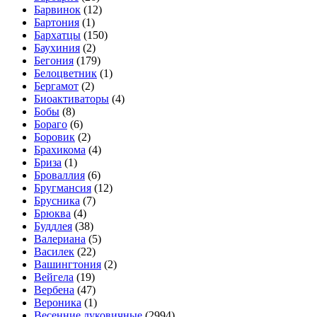
Барвинок
(12)
Бартония
(1)
Бархатцы
(150)
Баухиния
(2)
Бегония
(179)
Белоцветник
(1)
Бергамот
(2)
Биоактиваторы
(4)
Бобы
(8)
Бораго
(6)
Боровик
(2)
Брахикома
(4)
Бриза
(1)
Броваллия
(6)
Бругмансия
(12)
Брусника
(7)
Брюква
(4)
Буддлея
(38)
Валериана
(5)
Василек
(22)
Вашингтония
(2)
Вейгела
(19)
Вербена
(47)
Вероника
(1)
Весенние луковичные
(2994)