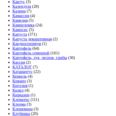
Кактус
(3)
Календула
(28)
Калина
(7)
Камассия
(4)
Камелия
(5)
Камнеломка
(24)
Кампсис
(5)
Капуста
(371)
Капуста декоративная
(2)
Кардиоспермум
(1)
Картофель
(64)
Картофель семенной
(161)
Картофель, лук, чеснок, грибы
(30)
Кассия
(2)
КАТАЛОГ
(7)
Катарантус
(22)
Кервель
(4)
Кивано
(3)
Кигелия
(1)
Кизил
(4)
Кирказон
(1)
Клематис
(111)
Клеома
(3)
Клещевина
(3)
Клубника
(20)