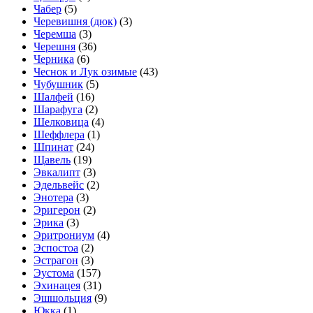
Чабер
(5)
Черевишня (дюк)
(3)
Черемша
(3)
Черешня
(36)
Черника
(6)
Чеснок и Лук озимые
(43)
Чубушник
(5)
Шалфей
(16)
Шарафуга
(2)
Шелковица
(4)
Шеффлера
(1)
Шпинат
(24)
Щавель
(19)
Эвкалипт
(3)
Эдельвейс
(2)
Энотера
(3)
Эригерон
(2)
Эрика
(3)
Эритрониум
(4)
Эспостоа
(2)
Эстрагон
(3)
Эустома
(157)
Эхинацея
(31)
Эшшольция
(9)
Юкка
(1)