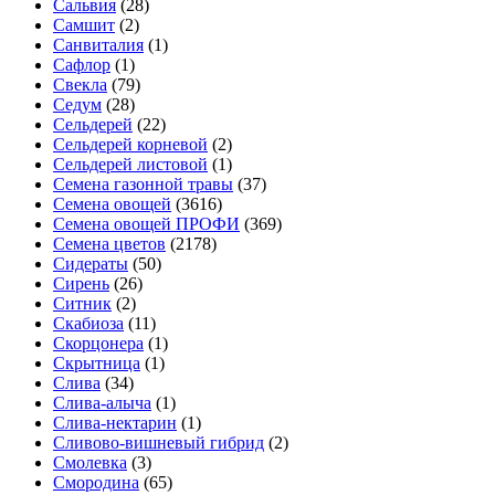
Сальвия
(28)
Самшит
(2)
Санвиталия
(1)
Сафлор
(1)
Свекла
(79)
Седум
(28)
Сельдерей
(22)
Сельдерей корневой
(2)
Сельдерей листовой
(1)
Семена газонной травы
(37)
Семена овощей
(3616)
Семена овощей ПРОФИ
(369)
Семена цветов
(2178)
Сидераты
(50)
Сирень
(26)
Ситник
(2)
Скабиоза
(11)
Скорцонера
(1)
Скрытница
(1)
Слива
(34)
Слива-алыча
(1)
Слива-нектарин
(1)
Сливово-вишневый гибрид
(2)
Смолевка
(3)
Смородина
(65)