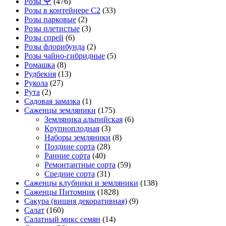
Розы 🌹
(476)
Розы в контейнере С2
(33)
Розы парковые
(2)
Розы плетистые
(3)
Розы спрей
(6)
Розы флорибунда
(2)
Розы чайно-гибридные
(5)
Ромашка
(8)
Рудбекия
(13)
Рукола
(27)
Рута
(2)
Садовая замазка
(1)
Саженцы земляники
(175)
Земляника альпийская
(6)
Крупноплодная
(3)
Наборы земляники
(8)
Поздние сорта
(28)
Ранние сорта
(40)
Ремонтантные сорта
(59)
Средние сорта
(31)
Саженцы клубники и земляники
(138)
Саженцы Питомник
(1828)
Сакура (вишня декоративная)
(9)
Салат
(160)
Салатный микс семян
(14)