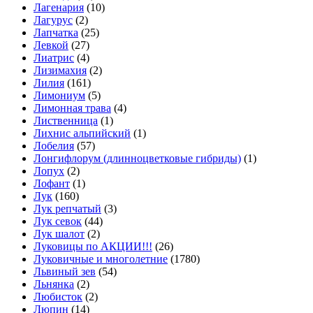
Лагенария
(10)
Лагурус
(2)
Лапчатка
(25)
Левкой
(27)
Лиатрис
(4)
Лизимахия
(2)
Лилия
(161)
Лимониум
(5)
Лимонная трава
(4)
Лиственница
(1)
Лихнис альпийский
(1)
Лобелия
(57)
Лонгифлорум (длинноцветковые гибриды)
(1)
Лопух
(2)
Лофант
(1)
Лук
(160)
Лук репчатый
(3)
Лук севок
(44)
Лук шалот
(2)
Луковицы по АКЦИИ!!!
(26)
Луковичные и многолетние
(1780)
Львиный зев
(54)
Льнянка
(2)
Любисток
(2)
Люпин
(14)