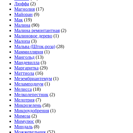
Люффа
(2)
Магнолия
(17)
Майоран
(9)
Мак
(19)
Малина
(90)
Малина ремонтантная
(2)
Малиновое дерево
(1)
Малопа
(3)
Мальва (Шток-роза)
(28)
Маммиллярия
(1)
Мангольд
(13)
Мандевилла
(3)
Маргаритка
(29)
Маттиола
(16)
Мезембриантемум
(1)
Меламподиум
(1)
Мелисса
(18)
Мелколепестник
(2)
Мелотрия
(7)
Микрозелень
(58)
Микроудобрения
(1)
Мимоза
(2)
Мимулюс
(8)
Миндаль
(8)
Можжевельник
(52)