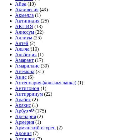
Айва
(10)
Аквилегия
(49)
Акмелла
(1)
Актинидия
(25)
АКЦИЯ
(13)
Алиссум
(22)
Аллиум
(25)
Алтей
(2)
Алыча
(10)
Альбиция
(1)
Амарант
(17)
Амариллис
(39)
Анемона
(31)
Анис
(6)
Антеннария (кошачья лапка)
(1)
Антигонон
(1)
Антирринум
(22)
Арабис
(2)
Арахис
(1)
Арбуз 🍉
(175)
Аренария
(2)
Армерия
(1)
Армянский огурец
(2)
Арония
(7)
Артишок
(7)