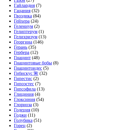
Газон
(27)
Гайлардия
(7)
Гацания
(32)
Гвоздика
(84)
Гейхера
(24)
Гелениум
(2)
Гелиптерум
(1)
Гелихризум
(13)
Георгина
(146)
Герань
(35)
Гербера
(12)
Гиацинт
(48)
Гиацинтовые бобы
(8)
Гиацинтоидес
(5)
Гибискус 🌺
(32)
Гипестис
(2)
Гипоэстес
(7)
Гипсофила
(13)
Глициния
(4)
Глоксиния
(54)
Глориоза
(3)
Годеция
(10)
Годжи
(11)
Голубика
(51)
Горец
(2)