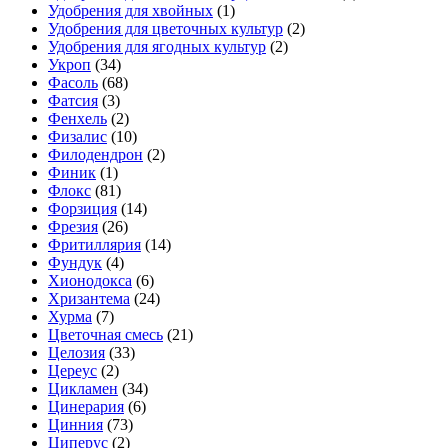
Удобрения для хвойных
(1)
Удобрения для цветочных культур
(2)
Удобрения для ягодных культур
(2)
Укроп
(34)
Фасоль
(68)
Фатсия
(3)
Фенхель
(2)
Физалис
(10)
Филодендрон
(2)
Финик
(1)
Флокс
(81)
Форзиция
(14)
Фрезия
(26)
Фритиллярия
(14)
Фундук
(4)
Хионодокса
(6)
Хризантема
(24)
Хурма
(7)
Цветочная смесь
(21)
Целозия
(33)
Цереус
(2)
Цикламен
(34)
Цинерария
(6)
Цинния
(73)
Циперус
(2)