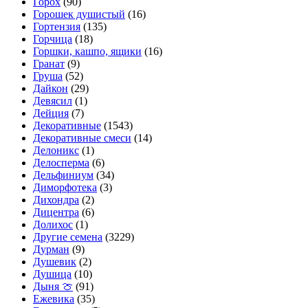
Горох
(90)
Горошек душистый
(16)
Гортензия
(135)
Горчица
(18)
Горшки, кашпо, ящики
(16)
Гранат
(9)
Груша
(52)
Дайкон
(29)
Девясил
(1)
Дейция
(7)
Декоративные
(1543)
Декоративные смеси
(14)
Делоникс
(1)
Делосперма
(6)
Дельфиниум
(34)
Диморфотека
(3)
Дихондра
(2)
Дицентра
(6)
Долихос
(1)
Другие семена
(3229)
Дурман
(9)
Душевик
(2)
Душица
(10)
Дыня 🍈
(91)
Ежевика
(35)