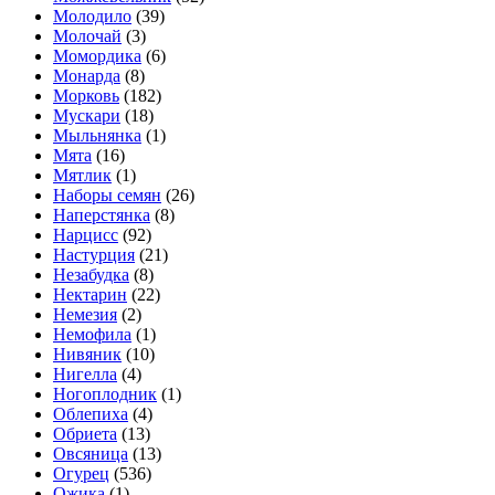
Молодило
(39)
Молочай
(3)
Момордика
(6)
Монарда
(8)
Морковь
(182)
Мускари
(18)
Мыльнянка
(1)
Мята
(16)
Мятлик
(1)
Наборы семян
(26)
Наперстянка
(8)
Нарцисс
(92)
Настурция
(21)
Незабудка
(8)
Нектарин
(22)
Немезия
(2)
Немофила
(1)
Нивяник
(10)
Нигелла
(4)
Ногоплодник
(1)
Облепиха
(4)
Обриета
(13)
Овсяница
(13)
Огурец
(536)
Ожика
(1)