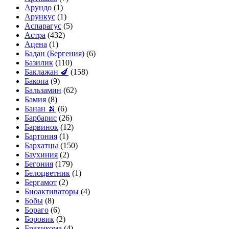
Арундо
(1)
Арункус
(1)
Аспарагус
(5)
Астра
(432)
Ацена
(1)
Бадан (Бергения)
(6)
Базилик
(110)
Баклажан 🍆
(158)
Бакопа
(9)
Бальзамин
(62)
Бамия
(8)
Банан 🍌
(6)
Барбарис
(26)
Барвинок
(12)
Бартония
(1)
Бархатцы
(150)
Баухиния
(2)
Бегония
(179)
Белоцветник
(1)
Бергамот
(2)
Биоактиваторы
(4)
Бобы
(8)
Бораго
(6)
Боровик
(2)
Брахикома
(4)