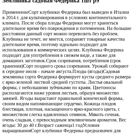
Земляника садовая Федерика 1шт р9
ПрименениеСорт клубники Федерика был выведен в Италии
в 2014 г. для культивирования в условиях континентального
климата. После сбора плоды Федерики могут храниться
длительное время без повреждения и потемнения. На большие
расстояния данный сорт можно перевозить без проблем.
Клубника не течет, не мнется, сохраняет товарные качества
длительное время, поэтому идеально подходит для
использования в коммерческих целях. Клубника Федерика
подходит для употребления в свежем виде, а также для
домашних заготовок.Срок созревания, потребления (срок
хранения)Сорт позднего срока созревания. Урожай собирают
в середине июля – начале августа.Плоды (ягоды)Садовая
земляника сорта Федерика формирует кусты среднего размера
с ярко-зеленой листвой средней густоты. Листья овальной
формы, с небольшими зубчиками по краям. Цветоносы
располагаются ниже уровня листьев, образуя множество
завязей. Ягоды вырастают правильной конической формы,
своим видом напоминающие сердечко. Кожица плодов
блестящая, плотная, насыщенного ярко-красного цвета, с
множеством слегка вдавленных семянок. Мякоть сочная,
очень сладкая, с превосходным земляничным ароматом. Вес
ягоды: 30 до 40 г.Возраст саженца1 годУсловия
выращиванияСорт клубники Федерика предназначен для