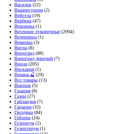
Василек
(22)
Вашингтония
(2)
Вейгела
(19)
Вербена
(47)
Вероника
(1)
Весенние луковичные
(2994)
Вечерница
(1)
Вешенка
(3)
Вигна
(8)
Виноград
(88)
Виноград девичий
(7)
Виола
(205)
Вискария
(1)
Вишня 🍒
(29)
Все товары
(13)
Вьюнок
(5)
Газания
(8)
Газон
(27)
Гайлардия
(7)
Гацания
(32)
Гвоздика
(84)
Гейхера
(24)
Гелениум
(2)
Гелиптерум
(1)
Гелихризум
(13)