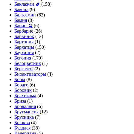
Баклажан 🍆
(158)
Бакопа
(9)
Бальзамин
(62)
Бамия
(8)
Банан 🍌
(6)
Барбарис
(26)
Барвинок
(12)
Бартония
(1)
Бархатцы
(150)
Баухиния
(2)
Бегония
(179)
Белоцветник
(1)
Бергамот
(2)
Биоактиваторы
(4)
Бобы
(8)
Бораго
(6)
Боровик
(2)
Брахикома
(4)
Бриза
(1)
Броваллия
(6)
Бругмансия
(12)
Брусника
(7)
Брюква
(4)
Буддлея
(38)
Валериана
(5)