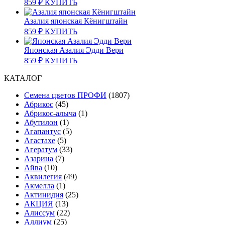
859
₽
КУПИТЬ
Азалия японская Кёнигштайн
859
₽
КУПИТЬ
Японская Азалия Эдди Вери
859
₽
КУПИТЬ
КАТАЛОГ
Cемена цветов ПРОФИ
(1807)
Абрикос
(45)
Абрикос-алыча
(1)
Абутилон
(1)
Агапантус
(5)
Агастахе
(5)
Агератум
(33)
Азарина
(7)
Айва
(10)
Аквилегия
(49)
Акмелла
(1)
Актинидия
(25)
АКЦИЯ
(13)
Алиссум
(22)
Аллиум
(25)