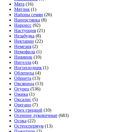
Мята
(16)
Мятлик
(1)
Наборы семян
(26)
Наперстянка
(8)
Нарцисс
(92)
Настурция
(21)
Незабудка
(8)
Нектарин
(22)
Немезия
(2)
Немофила
(1)
Нивяник
(10)
Нигелла
(4)
Ногоплодник
(1)
Облепиха
(4)
Обриета
(13)
Овсяница
(13)
Огурец
(536)
Ожика
(1)
Оксалис
(5)
Орегано
(7)
Орех грецкий
(10)
Осенние луковичные
(683)
Осока
(22)
Остеоспермум
(13)
Пажитник
(2)