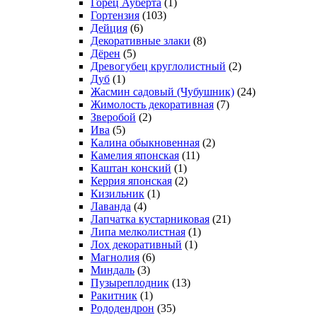
Горец Ауберта
(1)
Гортензия
(103)
Дейция
(6)
Декоративные злаки
(8)
Дёрен
(5)
Древогубец круглолистный
(2)
Дуб
(1)
Жасмин садовый (Чубушник)
(24)
Жимолость декоративная
(7)
Зверобой
(2)
Ива
(5)
Калина обыкновенная
(2)
Камелия японская
(11)
Каштан конский
(1)
Керрия японская
(2)
Кизильник
(1)
Лаванда
(4)
Лапчатка кустарниковая
(21)
Липа мелколистная
(1)
Лох декоративный
(1)
Магнолия
(6)
Миндаль
(3)
Пузыреплодник
(13)
Ракитник
(1)
Рододендрон
(35)