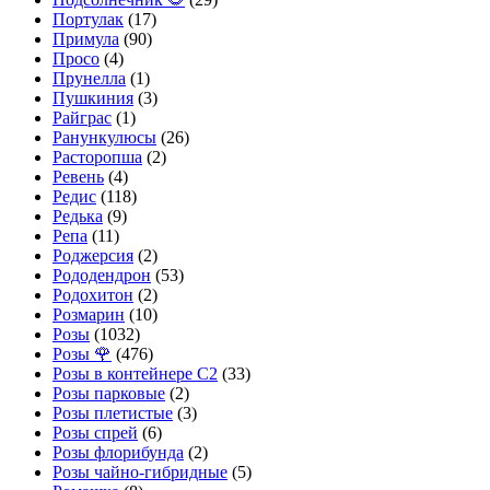
Портулак
(17)
Примула
(90)
Просо
(4)
Прунелла
(1)
Пушкиния
(3)
Райграс
(1)
Ранункулюсы
(26)
Расторопша
(2)
Ревень
(4)
Редис
(118)
Редька
(9)
Репа
(11)
Роджерсия
(2)
Рододендрон
(53)
Родохитон
(2)
Розмарин
(10)
Розы
(1032)
Розы 🌹
(476)
Розы в контейнере С2
(33)
Розы парковые
(2)
Розы плетистые
(3)
Розы спрей
(6)
Розы флорибунда
(2)
Розы чайно-гибридные
(5)