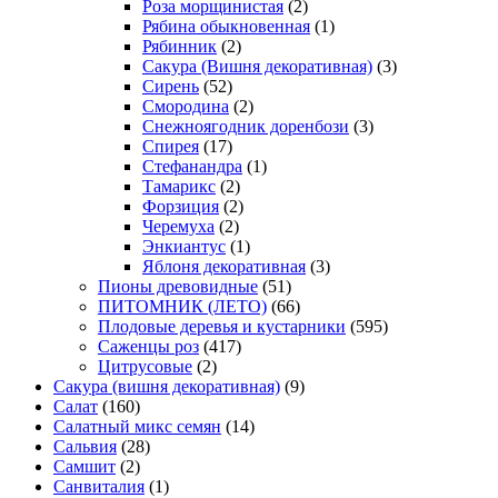
Роза морщинистая
(2)
Рябина обыкновенная
(1)
Рябинник
(2)
Сакура (Вишня декоративная)
(3)
Сирень
(52)
Смородина
(2)
Снежноягодник доренбози
(3)
Спирея
(17)
Стефанандра
(1)
Тамарикс
(2)
Форзиция
(2)
Черемуха
(2)
Энкиантус
(1)
Яблоня декоративная
(3)
Пионы древовидные
(51)
ПИТОМНИК (ЛЕТО)
(66)
Плодовые деревья и кустарники
(595)
Саженцы роз
(417)
Цитрусовые
(2)
Сакура (вишня декоративная)
(9)
Салат
(160)
Салатный микс семян
(14)
Сальвия
(28)
Самшит
(2)
Санвиталия
(1)