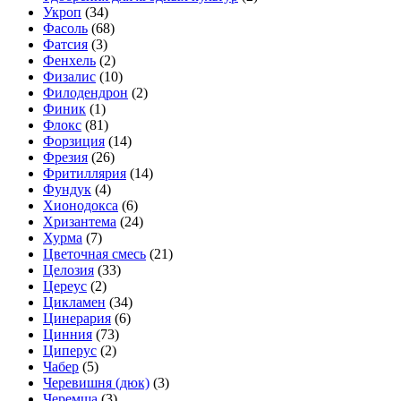
Укроп
(34)
Фасоль
(68)
Фатсия
(3)
Фенхель
(2)
Физалис
(10)
Филодендрон
(2)
Финик
(1)
Флокс
(81)
Форзиция
(14)
Фрезия
(26)
Фритиллярия
(14)
Фундук
(4)
Хионодокса
(6)
Хризантема
(24)
Хурма
(7)
Цветочная смесь
(21)
Целозия
(33)
Цереус
(2)
Цикламен
(34)
Цинерария
(6)
Цинния
(73)
Циперус
(2)
Чабер
(5)
Черевишня (дюк)
(3)
Черемша
(3)