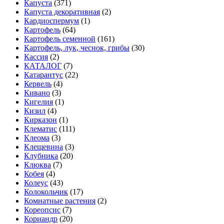
Капуста
(371)
Капуста декоративная
(2)
Кардиоспермум
(1)
Картофель
(64)
Картофель семенной
(161)
Картофель, лук, чеснок, грибы
(30)
Кассия
(2)
КАТАЛОГ
(7)
Катарантус
(22)
Кервель
(4)
Кивано
(3)
Кигелия
(1)
Кизил
(4)
Кирказон
(1)
Клематис
(111)
Клеома
(3)
Клещевина
(3)
Клубника
(20)
Клюква
(7)
Кобея
(4)
Колеус
(43)
Колокольчик
(17)
Комнатные растения
(2)
Кореопсис
(7)
Кориандр
(20)