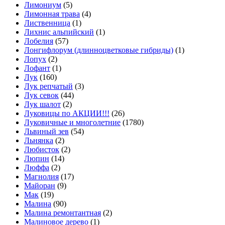
Лимониум
(5)
Лимонная трава
(4)
Лиственница
(1)
Лихнис альпийский
(1)
Лобелия
(57)
Лонгифлорум (длинноцветковые гибриды)
(1)
Лопух
(2)
Лофант
(1)
Лук
(160)
Лук репчатый
(3)
Лук севок
(44)
Лук шалот
(2)
Луковицы по АКЦИИ!!!
(26)
Луковичные и многолетние
(1780)
Львиный зев
(54)
Льнянка
(2)
Любисток
(2)
Люпин
(14)
Люффа
(2)
Магнолия
(17)
Майоран
(9)
Мак
(19)
Малина
(90)
Малина ремонтантная
(2)
Малиновое дерево
(1)