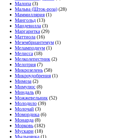
Малопа
(3)
Мальва (Шток-роза)
(28)
Маммиллярия
(1)
Мангольд
(13)
Мандевилла
(3)
Маргаритка
(29)
Маттиола
(16)
Мезембриантемум
(1)
Меламподиум
(1)
Мелисса
(18)
Мелколепестник
(2)
Мелотрия
(7)
Микрозелень
(58)
Микроудобрения
(1)
Мимоза
(2)
Мимулюс
(8)
Миндаль
(8)
Можжевельник
(52)
Молодило
(39)
Молочай
(3)
Момордика
(6)
Монарда
(8)
Морковь
(182)
Мускари
(18)
Мыльнянка
(1)