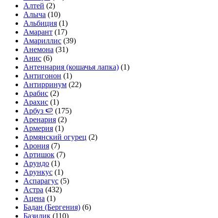
Алтей
(2)
Алыча
(10)
Альбиция
(1)
Амарант
(17)
Амариллис
(39)
Анемона
(31)
Анис
(6)
Антеннария (кошачья лапка)
(1)
Антигонон
(1)
Антирринум
(22)
Арабис
(2)
Арахис
(1)
Арбуз 🍉
(175)
Аренария
(2)
Армерия
(1)
Армянский огурец
(2)
Арония
(7)
Артишок
(7)
Арундо
(1)
Арункус
(1)
Аспарагус
(5)
Астра
(432)
Ацена
(1)
Бадан (Бергения)
(6)
Базилик
(110)