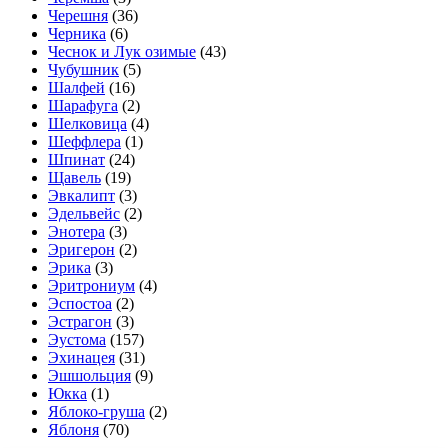
Черешня
(36)
Черника
(6)
Чеснок и Лук озимые
(43)
Чубушник
(5)
Шалфей
(16)
Шарафуга
(2)
Шелковица
(4)
Шеффлера
(1)
Шпинат
(24)
Щавель
(19)
Эвкалипт
(3)
Эдельвейс
(2)
Энотера
(3)
Эригерон
(2)
Эрика
(3)
Эритрониум
(4)
Эспостоа
(2)
Эстрагон
(3)
Эустома
(157)
Эхинацея
(31)
Эшшольция
(9)
Юкка
(1)
Яблоко-груша
(2)
Яблоня
(70)