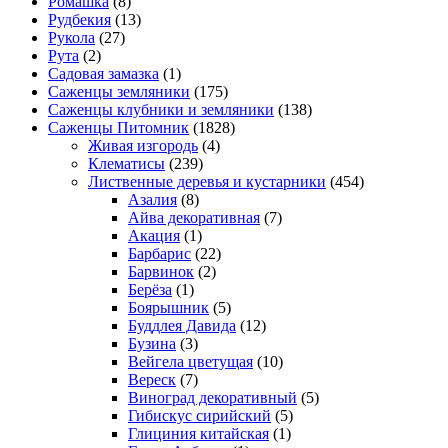
Ромашка
(8)
Рудбекия
(13)
Рукола
(27)
Рута
(2)
Садовая замазка
(1)
Саженцы земляники
(175)
Саженцы клубники и земляники
(138)
Саженцы Питомник
(1828)
Живая изгородь
(4)
Клематисы
(239)
Лиственные деревья и кустарники
(454)
Азалия
(8)
Айва декоративная
(7)
Акация
(1)
Барбарис
(22)
Барвинок
(2)
Берёза
(1)
Боярышник
(5)
Буддлея Давида
(12)
Бузина
(3)
Вейгела цветущая
(10)
Вереск
(7)
Виноград декоративный
(5)
Гибискус сирийский
(5)
Глициния китайская
(1)