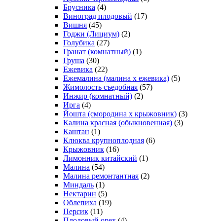
Брусника
(4)
Виноград плодовый
(17)
Вишня
(45)
Годжи (Лициум)
(2)
Голубика
(27)
Гранат (комнатный)
(1)
Груша
(30)
Ежевика
(22)
Ежемалина (малина х ежевика)
(5)
Жимолость съедобная
(57)
Инжир (комнатный)
(2)
Ирга
(4)
Йошта (смородина х крыжовник)
(3)
Калина красная (обыкновенная)
(3)
Каштан
(1)
Клюква крупноплодная
(6)
Крыжовник
(16)
Лимонник китайский
(1)
Малина
(54)
Малина ремонтантная
(2)
Миндаль
(1)
Нектарин
(5)
Облепиха
(19)
Персик
(11)
Плодовый орех
(4)