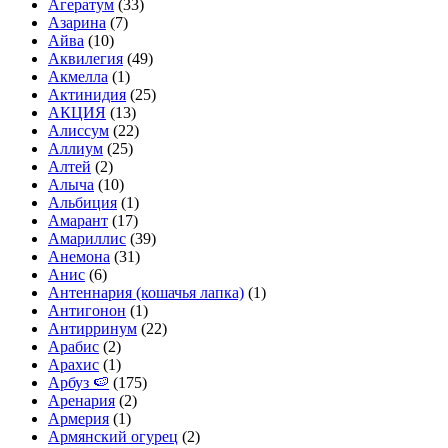
Агератум
(33)
Азарина
(7)
Айва
(10)
Аквилегия
(49)
Акмелла
(1)
Актинидия
(25)
АКЦИЯ
(13)
Алиссум
(22)
Аллиум
(25)
Алтей
(2)
Алыча
(10)
Альбиция
(1)
Амарант
(17)
Амариллис
(39)
Анемона
(31)
Анис
(6)
Антеннария (кошачья лапка)
(1)
Антигонон
(1)
Антирринум
(22)
Арабис
(2)
Арахис
(1)
Арбуз 🍉
(175)
Аренария
(2)
Армерия
(1)
Армянский огурец
(2)