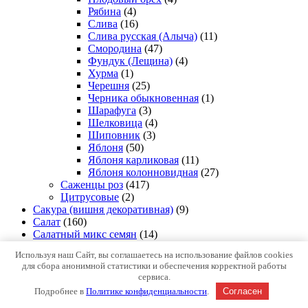
Рябина
(4)
Слива
(16)
Слива русская (Алыча)
(11)
Смородина
(47)
Фундук (Лещина)
(4)
Хурма
(1)
Черешня
(25)
Черника обыкновенная
(1)
Шарафуга
(3)
Шелковица
(4)
Шиповник
(3)
Яблоня
(50)
Яблоня карликовая
(11)
Яблоня колонновидная
(27)
Саженцы роз
(417)
Цитрусовые
(2)
Сакура (вишня декоративная)
(9)
Салат
(160)
Салатный микс семян
(14)
Сальвия
(28)
Используя наш Сайт, вы соглашаетесь на использование файлов cookies
Самшит
(2)
для сбора анонимной статистики и обеспечения корректной работы
Санвиталия
(1)
сервиса.
Сафлор
(1)
Подробнее в
Политике конфиденциальности
.
Согласен
Свекла
(79)