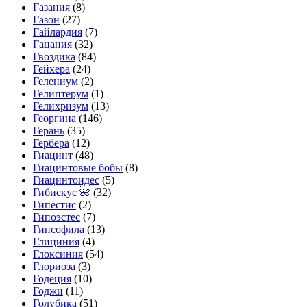
Газания
(8)
Газон
(27)
Гайлардия
(7)
Гацания
(32)
Гвоздика
(84)
Гейхера
(24)
Гелениум
(2)
Гелиптерум
(1)
Гелихризум
(13)
Георгина
(146)
Герань
(35)
Гербера
(12)
Гиацинт
(48)
Гиацинтовые бобы
(8)
Гиацинтоидес
(5)
Гибискус 🌺
(32)
Гипестис
(2)
Гипоэстес
(7)
Гипсофила
(13)
Глициния
(4)
Глоксиния
(54)
Глориоза
(3)
Годеция
(10)
Годжи
(11)
Голубика
(51)