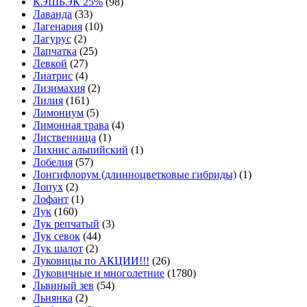
КЭШБЭК 25%
(98)
Лаванда
(33)
Лагенария
(10)
Лагурус
(2)
Лапчатка
(25)
Левкой
(27)
Лиатрис
(4)
Лизимахия
(2)
Лилия
(161)
Лимониум
(5)
Лимонная трава
(4)
Лиственница
(1)
Лихнис альпийский
(1)
Лобелия
(57)
Лонгифлорум (длинноцветковые гибриды)
(1)
Лопух
(2)
Лофант
(1)
Лук
(160)
Лук репчатый
(3)
Лук севок
(44)
Лук шалот
(2)
Луковицы по АКЦИИ!!!
(26)
Луковичные и многолетние
(1780)
Львиный зев
(54)
Льнянка
(2)