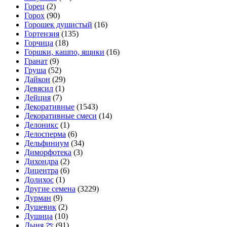
Горец
(2)
Горох
(90)
Горошек душистый
(16)
Гортензия
(135)
Горчица
(18)
Горшки, кашпо, ящики
(16)
Гранат
(9)
Груша
(52)
Дайкон
(29)
Девясил
(1)
Дейция
(7)
Декоративные
(1543)
Декоративные смеси
(14)
Делоникс
(1)
Делосперма
(6)
Дельфиниум
(34)
Диморфотека
(3)
Дихондра
(2)
Дицентра
(6)
Долихос
(1)
Другие семена
(3229)
Дурман
(9)
Душевик
(2)
Душица
(10)
Дыня 🍈
(91)