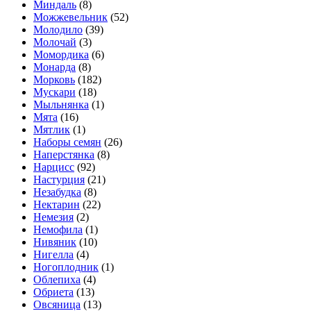
Миндаль
(8)
Можжевельник
(52)
Молодило
(39)
Молочай
(3)
Момордика
(6)
Монарда
(8)
Морковь
(182)
Мускари
(18)
Мыльнянка
(1)
Мята
(16)
Мятлик
(1)
Наборы семян
(26)
Наперстянка
(8)
Нарцисс
(92)
Настурция
(21)
Незабудка
(8)
Нектарин
(22)
Немезия
(2)
Немофила
(1)
Нивяник
(10)
Нигелла
(4)
Ногоплодник
(1)
Облепиха
(4)
Обриета
(13)
Овсяница
(13)