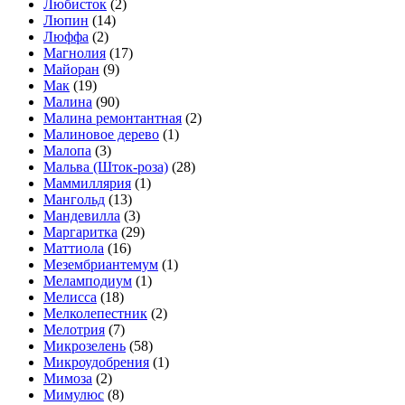
Любисток
(2)
Люпин
(14)
Люффа
(2)
Магнолия
(17)
Майоран
(9)
Мак
(19)
Малина
(90)
Малина ремонтантная
(2)
Малиновое дерево
(1)
Малопа
(3)
Мальва (Шток-роза)
(28)
Маммиллярия
(1)
Мангольд
(13)
Мандевилла
(3)
Маргаритка
(29)
Маттиола
(16)
Мезембриантемум
(1)
Меламподиум
(1)
Мелисса
(18)
Мелколепестник
(2)
Мелотрия
(7)
Микрозелень
(58)
Микроудобрения
(1)
Мимоза
(2)
Мимулюс
(8)