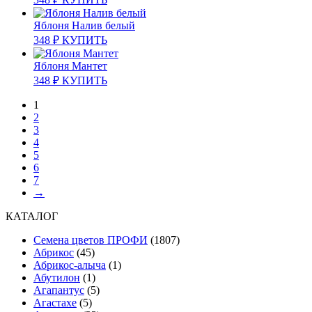
Яблоня Налив белый
348
₽
КУПИТЬ
Яблоня Мантет
348
₽
КУПИТЬ
1
2
3
4
5
6
7
→
КАТАЛОГ
Cемена цветов ПРОФИ
(1807)
Абрикос
(45)
Абрикос-алыча
(1)
Абутилон
(1)
Агапантус
(5)
Агастахе
(5)