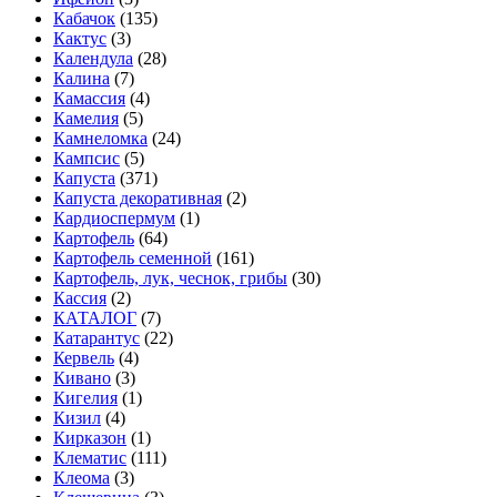
Кабачок
(135)
Кактус
(3)
Календула
(28)
Калина
(7)
Камассия
(4)
Камелия
(5)
Камнеломка
(24)
Кампсис
(5)
Капуста
(371)
Капуста декоративная
(2)
Кардиоспермум
(1)
Картофель
(64)
Картофель семенной
(161)
Картофель, лук, чеснок, грибы
(30)
Кассия
(2)
КАТАЛОГ
(7)
Катарантус
(22)
Кервель
(4)
Кивано
(3)
Кигелия
(1)
Кизил
(4)
Кирказон
(1)
Клематис
(111)
Клеома
(3)