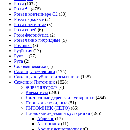
Розы
(1032)
Розы 🌹
(476)
Розы в контейнере С2
(33)
Розы парковые
(2)
Розы плетистые
(3)
Розы спрей
(6)
Розы флорибунда
(2)
Розы чайно-гибридные
(5)
Ромашка
(8)
Рудбекия
(13)
Рукола
(27)
Рута
(2)
Садовая замазка
(1)
Саженцы земляники
(175)
Саженцы клубники и земляники
(138)
Саженцы Питомник
(1828)
Живая изгородь
(4)
Клематисы
(239)
Лиственные деревья и кустарники
(454)
Пионы древовидные
(51)
ПИТОМНИК (ЛЕТО)
(66)
Плодовые деревья и кустарники
(595)
Абрикос
(17)
Актинидия
(11)
Арония черноплодная
(6)