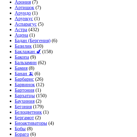
Арония
(7)
Артишок
(7)
Арундо
(1)
Арункус
(1)
Аспарагус
(5)
Астра
(432)
Ацена
(1)
Бадан (Бергения)
(6)
Базилик
(110)
Баклажан 🍆
(158)
Бакопа
(9)
Бальзамин
(62)
Бамия
(8)
Банан 🍌
(6)
Барбарис
(26)
Барвинок
(12)
Бартония
(1)
Бархатцы
(150)
Баухиния
(2)
Бегония
(179)
Белоцветник
(1)
Бергамот
(2)
Биоактиваторы
(4)
Бобы
(8)
Бораго
(6)