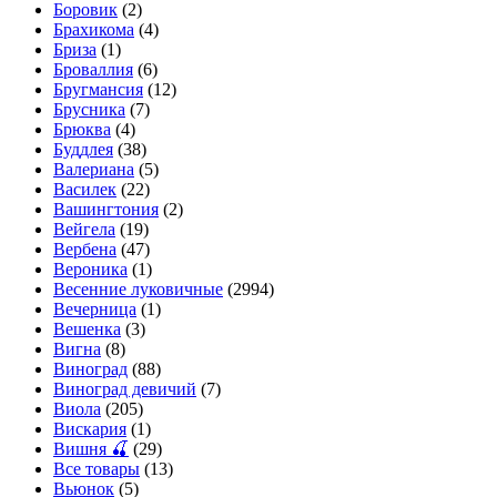
Боровик
(2)
Брахикома
(4)
Бриза
(1)
Броваллия
(6)
Бругмансия
(12)
Брусника
(7)
Брюква
(4)
Буддлея
(38)
Валериана
(5)
Василек
(22)
Вашингтония
(2)
Вейгела
(19)
Вербена
(47)
Вероника
(1)
Весенние луковичные
(2994)
Вечерница
(1)
Вешенка
(3)
Вигна
(8)
Виноград
(88)
Виноград девичий
(7)
Виола
(205)
Вискария
(1)
Вишня 🍒
(29)
Все товары
(13)
Вьюнок
(5)