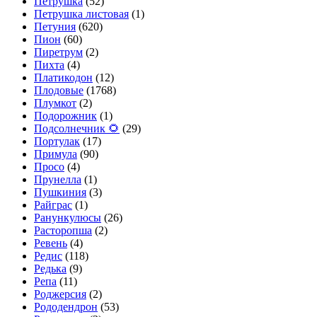
Петрушка
(52)
Петрушка листовая
(1)
Петуния
(620)
Пион
(60)
Пиретрум
(2)
Пихта
(4)
Платикодон
(12)
Плодовые
(1768)
Плумкот
(2)
Подорожник
(1)
Подсолнечник 🌻
(29)
Портулак
(17)
Примула
(90)
Просо
(4)
Прунелла
(1)
Пушкиния
(3)
Райграс
(1)
Ранункулюсы
(26)
Расторопша
(2)
Ревень
(4)
Редис
(118)
Редька
(9)
Репа
(11)
Роджерсия
(2)
Рододендрон
(53)