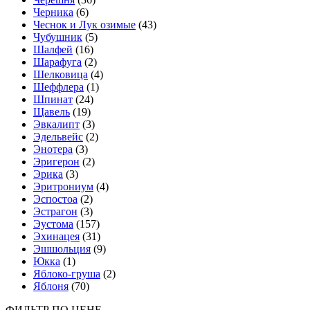
Черника
(6)
Чеснок и Лук озимые
(43)
Чубушник
(5)
Шалфей
(16)
Шарафуга
(2)
Шелковица
(4)
Шеффлера
(1)
Шпинат
(24)
Щавель
(19)
Эвкалипт
(3)
Эдельвейс
(2)
Энотера
(3)
Эригерон
(2)
Эрика
(3)
Эритрониум
(4)
Эспостоа
(2)
Эстрагон
(3)
Эустома
(157)
Эхинацея
(31)
Эшшольция
(9)
Юкка
(1)
Яблоко-груша
(2)
Яблоня
(70)
ФИЛЬТР ПО ЦЕНЕ