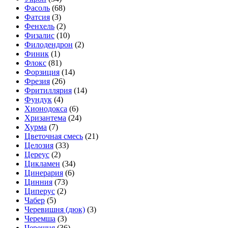
Фасоль
(68)
Фатсия
(3)
Фенхель
(2)
Физалис
(10)
Филодендрон
(2)
Финик
(1)
Флокс
(81)
Форзиция
(14)
Фрезия
(26)
Фритиллярия
(14)
Фундук
(4)
Хионодокса
(6)
Хризантема
(24)
Хурма
(7)
Цветочная смесь
(21)
Целозия
(33)
Цереус
(2)
Цикламен
(34)
Цинерария
(6)
Цинния
(73)
Циперус
(2)
Чабер
(5)
Черевишня (дюк)
(3)
Черемша
(3)
Черешня
(36)