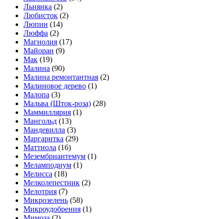
Льнянка
(2)
Любисток
(2)
Люпин
(14)
Люффа
(2)
Магнолия
(17)
Майоран
(9)
Мак
(19)
Малина
(90)
Малина ремонтантная
(2)
Малиновое дерево
(1)
Малопа
(3)
Мальва (Шток-роза)
(28)
Маммиллярия
(1)
Мангольд
(13)
Мандевилла
(3)
Маргаритка
(29)
Маттиола
(16)
Мезембриантемум
(1)
Меламподиум
(1)
Мелисса
(18)
Мелколепестник
(2)
Мелотрия
(7)
Микрозелень
(58)
Микроудобрения
(1)
Мимоза
(2)