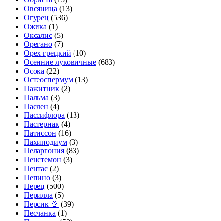
Овсяница
(13)
Огурец
(536)
Ожика
(1)
Оксалис
(5)
Орегано
(7)
Орех грецкий
(10)
Осенние луковичные
(683)
Осока
(22)
Остеоспермум
(13)
Пажитник
(2)
Пальма
(3)
Паслен
(4)
Пассифлора
(13)
Пастернак
(4)
Патиссон
(16)
Пахиподиум
(3)
Пеларгония
(83)
Пенстемон
(3)
Пентас
(2)
Пепино
(3)
Перец
(500)
Перилла
(5)
Персик 🍑
(39)
Песчанка
(1)