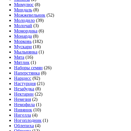
Мимулюс
(8)
Миндаль
(8)
Можжевельник
(52)
Молодило
(39)
Молочай
(3)
Момордика
(6)
Монарда
(8)
Морковь
(182)
Мускари
(18)
Мыльнянка
(1)
Мята
(16)
Мятлик
(1)
Наборы семян
(26)
Наперстянка
(8)
Нарцисс
(92)
Настурция
(21)
Незабудка
(8)
Нектарин
(22)
Немезия
(2)
Немофила
(1)
Нивяник
(10)
Нигелла
(4)
Ногоплодник
(1)
Облепиха
(4)
Обриета
(13)