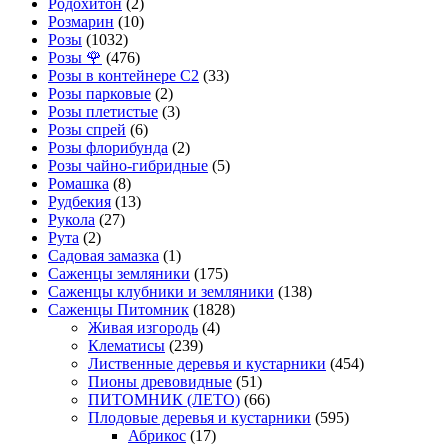
Родохитон
(2)
Розмарин
(10)
Розы
(1032)
Розы 🌹
(476)
Розы в контейнере С2
(33)
Розы парковые
(2)
Розы плетистые
(3)
Розы спрей
(6)
Розы флорибунда
(2)
Розы чайно-гибридные
(5)
Ромашка
(8)
Рудбекия
(13)
Рукола
(27)
Рута
(2)
Садовая замазка
(1)
Саженцы земляники
(175)
Саженцы клубники и земляники
(138)
Саженцы Питомник
(1828)
Живая изгородь
(4)
Клематисы
(239)
Лиственные деревья и кустарники
(454)
Пионы древовидные
(51)
ПИТОМНИК (ЛЕТО)
(66)
Плодовые деревья и кустарники
(595)
Абрикос
(17)