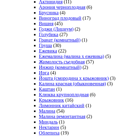
Актинидия
(11)
Арония черноплодная
(6)
Брусника
(4)
Виноград плодовый
(17)
Вишня
(45)
Годжи (Лициум)
(2)
Голубика
(27)
Гранат (комнатный)
(1)
Груша
(30)
Ежевика
(22)
Ежемалина (малина х ежевика)
(5)
Жимолость съедобная
(57)
Инжир (комнатный)
(2)
Ирга
(4)
Йошта (смородина х крыжовник)
(3)
Калина красная (обыкновенная)
(3)
Каштан
(1)
Клюква крупноплодная
(6)
Крыжовник
(16)
Лимонник китайский
(1)
Малина
(54)
Малина ремонтантная
(2)
Миндаль
(1)
Нектарин
(5)
Облепиха
(19)