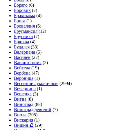
Бораго
(6)
Боровик
(2)
Брахикома
(4)
Бриза
(1)
Броваллия
(6)
Бругмансия
(12)
Брусника
(7)
Брюква
(4)
Буддлея
(38)
Валериана
(5)
Василек
(22)
Вашингтония
(2)
Вейгела
(19)
Вербена
(47)
Вероника
(1)
Весенние луковичные
(2994)
Вечерница
(1)
Вешенка
(3)
Вигна
(8)
Виноград
(88)
Виноград девичий
(7)
Виола
(205)
Вискария
(1)
Вишня 🍒
(29)