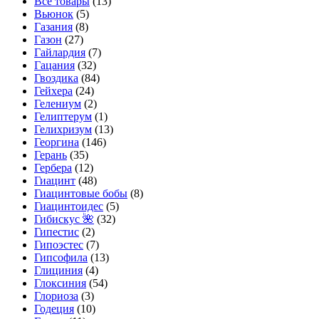
Все товары
(13)
Вьюнок
(5)
Газания
(8)
Газон
(27)
Гайлардия
(7)
Гацания
(32)
Гвоздика
(84)
Гейхера
(24)
Гелениум
(2)
Гелиптерум
(1)
Гелихризум
(13)
Георгина
(146)
Герань
(35)
Гербера
(12)
Гиацинт
(48)
Гиацинтовые бобы
(8)
Гиацинтоидес
(5)
Гибискус 🌺
(32)
Гипестис
(2)
Гипоэстес
(7)
Гипсофила
(13)
Глициния
(4)
Глоксиния
(54)
Глориоза
(3)
Годеция
(10)