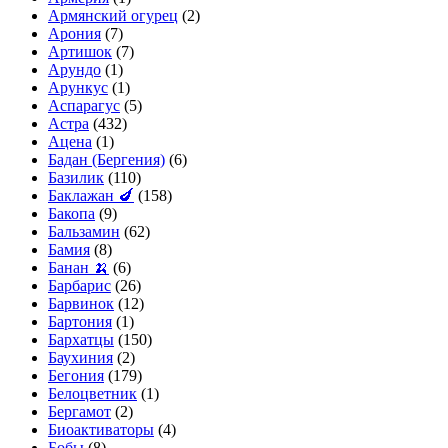
Армянский огурец
(2)
Арония
(7)
Артишок
(7)
Арундо
(1)
Арункус
(1)
Аспарагус
(5)
Астра
(432)
Ацена
(1)
Бадан (Бергения)
(6)
Базилик
(110)
Баклажан 🍆
(158)
Бакопа
(9)
Бальзамин
(62)
Бамия
(8)
Банан 🍌
(6)
Барбарис
(26)
Барвинок
(12)
Бартония
(1)
Бархатцы
(150)
Баухиния
(2)
Бегония
(179)
Белоцветник
(1)
Бергамот
(2)
Биоактиваторы
(4)
Бобы
(8)