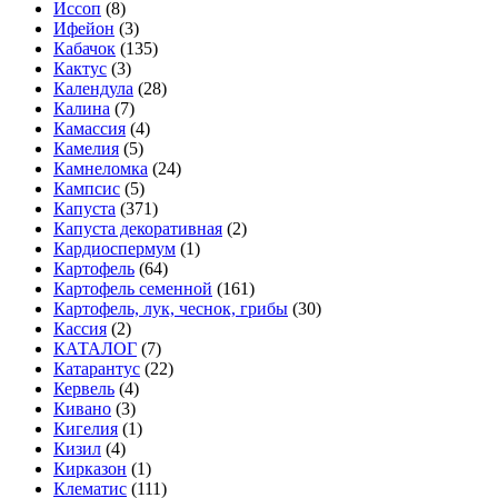
Иссоп
(8)
Ифейон
(3)
Кабачок
(135)
Кактус
(3)
Календула
(28)
Калина
(7)
Камассия
(4)
Камелия
(5)
Камнеломка
(24)
Кампсис
(5)
Капуста
(371)
Капуста декоративная
(2)
Кардиоспермум
(1)
Картофель
(64)
Картофель семенной
(161)
Картофель, лук, чеснок, грибы
(30)
Кассия
(2)
КАТАЛОГ
(7)
Катарантус
(22)
Кервель
(4)
Кивано
(3)
Кигелия
(1)
Кизил
(4)
Кирказон
(1)
Клематис
(111)