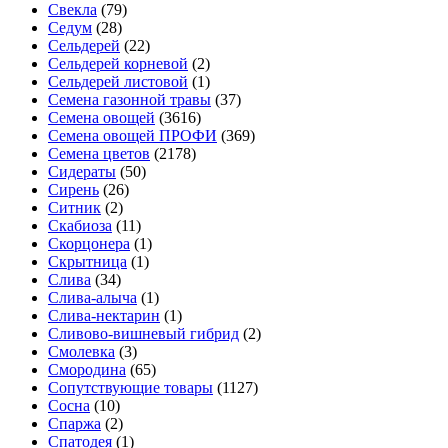
Свекла
(79)
Седум
(28)
Сельдерей
(22)
Сельдерей корневой
(2)
Сельдерей листовой
(1)
Семена газонной травы
(37)
Семена овощей
(3616)
Семена овощей ПРОФИ
(369)
Семена цветов
(2178)
Сидераты
(50)
Сирень
(26)
Ситник
(2)
Скабиоза
(11)
Скорцонера
(1)
Скрытница
(1)
Слива
(34)
Слива-алыча
(1)
Слива-нектарин
(1)
Сливово-вишневый гибрид
(2)
Смолевка
(3)
Смородина
(65)
Сопутствующие товары
(1127)
Сосна
(10)
Спаржа
(2)
Спатодея
(1)