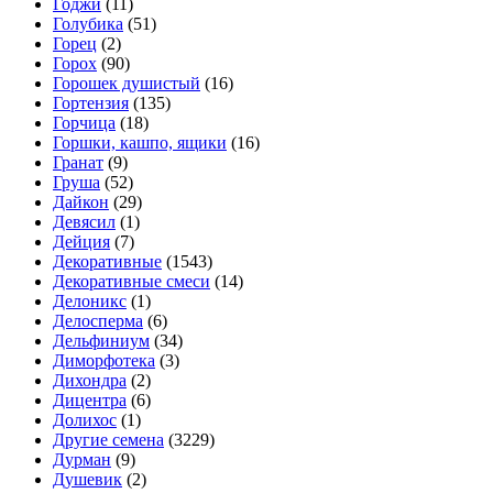
Годжи
(11)
Голубика
(51)
Горец
(2)
Горох
(90)
Горошек душистый
(16)
Гортензия
(135)
Горчица
(18)
Горшки, кашпо, ящики
(16)
Гранат
(9)
Груша
(52)
Дайкон
(29)
Девясил
(1)
Дейция
(7)
Декоративные
(1543)
Декоративные смеси
(14)
Делоникс
(1)
Делосперма
(6)
Дельфиниум
(34)
Диморфотека
(3)
Дихондра
(2)
Дицентра
(6)
Долихос
(1)
Другие семена
(3229)
Дурман
(9)
Душевик
(2)