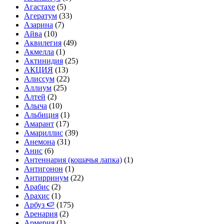
Агастахе
(5)
Агератум
(33)
Азарина
(7)
Айва
(10)
Аквилегия
(49)
Акмелла
(1)
Актинидия
(25)
АКЦИЯ
(13)
Алиссум
(22)
Аллиум
(25)
Алтей
(2)
Алыча
(10)
Альбиция
(1)
Амарант
(17)
Амариллис
(39)
Анемона
(31)
Анис
(6)
Антеннария (кошачья лапка)
(1)
Антигонон
(1)
Антирринум
(22)
Арабис
(2)
Арахис
(1)
Арбуз 🍉
(175)
Аренария
(2)
Армерия
(1)