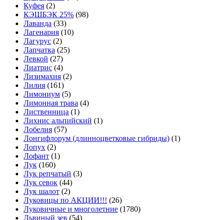
Куфея
(2)
КЭШБЭК 25%
(98)
Лаванда
(33)
Лагенария
(10)
Лагурус
(2)
Лапчатка
(25)
Левкой
(27)
Лиатрис
(4)
Лизимахия
(2)
Лилия
(161)
Лимониум
(5)
Лимонная трава
(4)
Лиственница
(1)
Лихнис альпийский
(1)
Лобелия
(57)
Лонгифлорум (длинноцветковые гибриды)
(1)
Лопух
(2)
Лофант
(1)
Лук
(160)
Лук репчатый
(3)
Лук севок
(44)
Лук шалот
(2)
Луковицы по АКЦИИ!!!
(26)
Луковичные и многолетние
(1780)
Львиный зев
(54)