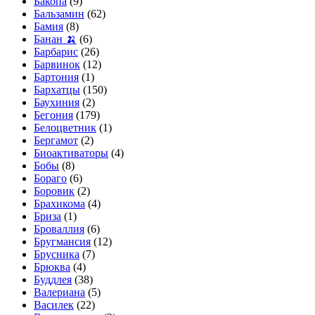
Бакопа
(9)
Бальзамин
(62)
Бамия
(8)
Банан 🍌
(6)
Барбарис
(26)
Барвинок
(12)
Бартония
(1)
Бархатцы
(150)
Баухиния
(2)
Бегония
(179)
Белоцветник
(1)
Бергамот
(2)
Биоактиваторы
(4)
Бобы
(8)
Бораго
(6)
Боровик
(2)
Брахикома
(4)
Бриза
(1)
Броваллия
(6)
Бругмансия
(12)
Брусника
(7)
Брюква
(4)
Буддлея
(38)
Валериана
(5)
Василек
(22)