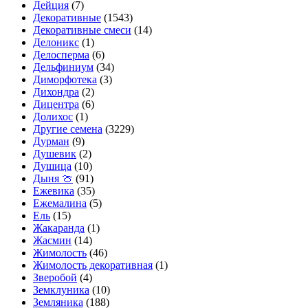
Дейция
(7)
Декоративные
(1543)
Декоративные смеси
(14)
Делоникс
(1)
Делосперма
(6)
Дельфиниум
(34)
Диморфотека
(3)
Дихондра
(2)
Дицентра
(6)
Долихос
(1)
Другие семена
(3229)
Дурман
(9)
Душевик
(2)
Душица
(10)
Дыня 🍈
(91)
Ежевика
(35)
Ежемалина
(5)
Ель
(15)
Жакаранда
(1)
Жасмин
(14)
Жимолость
(46)
Жимолость декоративная
(1)
Зверобой
(4)
Земклуника
(10)
Земляника
(188)