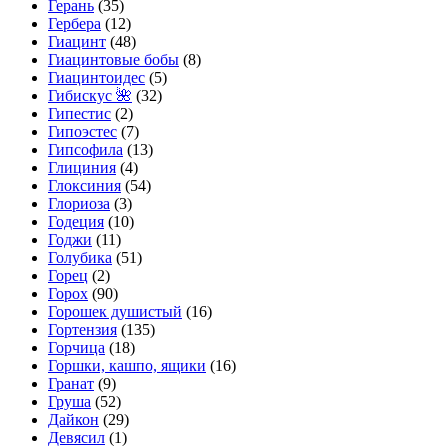
Герань
(35)
Гербера
(12)
Гиацинт
(48)
Гиацинтовые бобы
(8)
Гиацинтоидес
(5)
Гибискус 🌺
(32)
Гипестис
(2)
Гипоэстес
(7)
Гипсофила
(13)
Глициния
(4)
Глоксиния
(54)
Глориоза
(3)
Годеция
(10)
Годжи
(11)
Голубика
(51)
Горец
(2)
Горох
(90)
Горошек душистый
(16)
Гортензия
(135)
Горчица
(18)
Горшки, кашпо, ящики
(16)
Гранат
(9)
Груша
(52)
Дайкон
(29)
Девясил
(1)