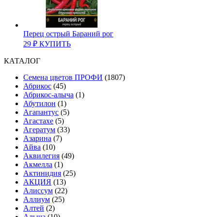
Перец острый Бараний рог
29
₽
КУПИТЬ
КАТАЛОГ
Cемена цветов ПРОФИ
(1807)
Абрикос
(45)
Абрикос-алыча
(1)
Абутилон
(1)
Агапантус
(5)
Агастахе
(5)
Агератум
(33)
Азарина
(7)
Айва
(10)
Аквилегия
(49)
Акмелла
(1)
Актинидия
(25)
АКЦИЯ
(13)
Алиссум
(22)
Аллиум
(25)
Алтей
(2)
Алыча
(10)