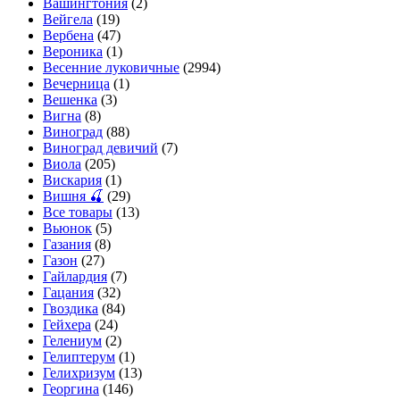
Вашингтония
(2)
Вейгела
(19)
Вербена
(47)
Вероника
(1)
Весенние луковичные
(2994)
Вечерница
(1)
Вешенка
(3)
Вигна
(8)
Виноград
(88)
Виноград девичий
(7)
Виола
(205)
Вискария
(1)
Вишня 🍒
(29)
Все товары
(13)
Вьюнок
(5)
Газания
(8)
Газон
(27)
Гайлардия
(7)
Гацания
(32)
Гвоздика
(84)
Гейхера
(24)
Гелениум
(2)
Гелиптерум
(1)
Гелихризум
(13)
Георгина
(146)