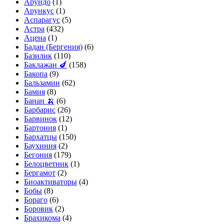
Арундо
(1)
Арункус
(1)
Аспарагус
(5)
Астра
(432)
Ацена
(1)
Бадан (Бергения)
(6)
Базилик
(110)
Баклажан 🍆
(158)
Бакопа
(9)
Бальзамин
(62)
Бамия
(8)
Банан 🍌
(6)
Барбарис
(26)
Барвинок
(12)
Бартония
(1)
Бархатцы
(150)
Баухиния
(2)
Бегония
(179)
Белоцветник
(1)
Бергамот
(2)
Биоактиваторы
(4)
Бобы
(8)
Бораго
(6)
Боровик
(2)
Брахикома
(4)