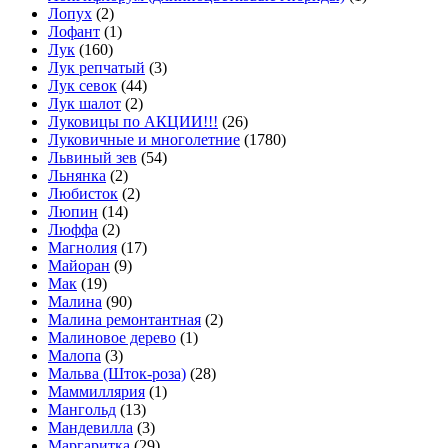
Лопух
(2)
Лофант
(1)
Лук
(160)
Лук репчатый
(3)
Лук севок
(44)
Лук шалот
(2)
Луковицы по АКЦИИ!!!
(26)
Луковичные и многолетние
(1780)
Львиный зев
(54)
Льнянка
(2)
Любисток
(2)
Люпин
(14)
Люффа
(2)
Магнолия
(17)
Майоран
(9)
Мак
(19)
Малина
(90)
Малина ремонтантная
(2)
Малиновое дерево
(1)
Малопа
(3)
Мальва (Шток-роза)
(28)
Маммиллярия
(1)
Мангольд
(13)
Мандевилла
(3)
Маргаритка
(29)