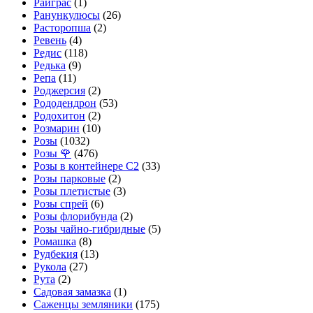
Райграс
(1)
Ранункулюсы
(26)
Расторопша
(2)
Ревень
(4)
Редис
(118)
Редька
(9)
Репа
(11)
Роджерсия
(2)
Рододендрон
(53)
Родохитон
(2)
Розмарин
(10)
Розы
(1032)
Розы 🌹
(476)
Розы в контейнере С2
(33)
Розы парковые
(2)
Розы плетистые
(3)
Розы спрей
(6)
Розы флорибунда
(2)
Розы чайно-гибридные
(5)
Ромашка
(8)
Рудбекия
(13)
Рукола
(27)
Рута
(2)
Садовая замазка
(1)
Саженцы земляники
(175)