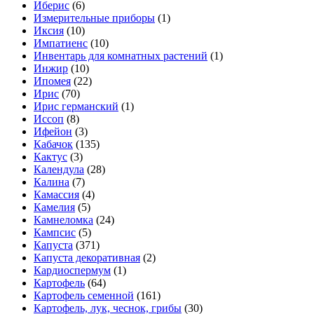
Иберис
(6)
Измерительные приборы
(1)
Иксия
(10)
Импатиенс
(10)
Инвентарь для комнатных растений
(1)
Инжир
(10)
Ипомея
(22)
Ирис
(70)
Ирис германский
(1)
Иссоп
(8)
Ифейон
(3)
Кабачок
(135)
Кактус
(3)
Календула
(28)
Калина
(7)
Камассия
(4)
Камелия
(5)
Камнеломка
(24)
Кампсис
(5)
Капуста
(371)
Капуста декоративная
(2)
Кардиоспермум
(1)
Картофель
(64)
Картофель семенной
(161)
Картофель, лук, чеснок, грибы
(30)