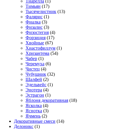
Тиарелла
(1)
Тимьян
(17)
Тысячелистник
(13)
Фалярис
(1)
Фиалка
(3)
Физалис
(3)
Физостегия
(4)
Форзиция
(17)
Хвойные
(67)
Хиастофиллум
(1)
Хризантема
(54)
Чабер
(1)
Черемуха
(6)
Чистец
(4)
Чубушник
(32)
Шалфей
(2)
Эдельвейс
(1)
Энотера
(4)
Эстрагон
(1)
Яблоня декоративная
(18)
Ясколка
(4)
Яснотка
(3)
Ячмень
(2)
Декоративные смеси
(14)
Делоникс
(1)