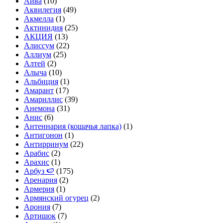
Айва
(10)
Аквилегия
(49)
Акмелла
(1)
Актинидия
(25)
АКЦИЯ
(13)
Алиссум
(22)
Аллиум
(25)
Алтей
(2)
Алыча
(10)
Альбиция
(1)
Амарант
(17)
Амариллис
(39)
Анемона
(31)
Анис
(6)
Антеннария (кошачья лапка)
(1)
Антигонон
(1)
Антирринум
(22)
Арабис
(2)
Арахис
(1)
Арбуз 🍉
(175)
Аренария
(2)
Армерия
(1)
Армянский огурец
(2)
Арония
(7)
Артишок
(7)