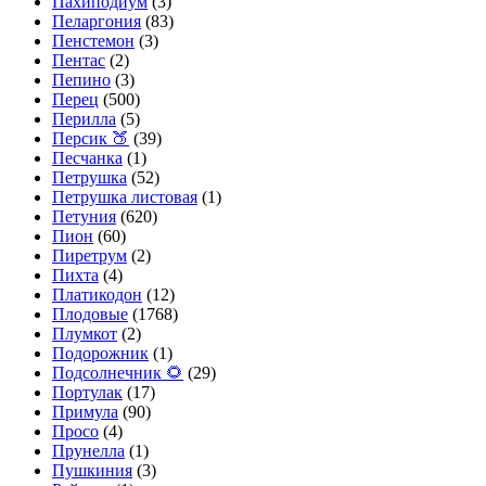
Пахиподиум
(3)
Пеларгония
(83)
Пенстемон
(3)
Пентас
(2)
Пепино
(3)
Перец
(500)
Перилла
(5)
Персик 🍑
(39)
Песчанка
(1)
Петрушка
(52)
Петрушка листовая
(1)
Петуния
(620)
Пион
(60)
Пиретрум
(2)
Пихта
(4)
Платикодон
(12)
Плодовые
(1768)
Плумкот
(2)
Подорожник
(1)
Подсолнечник 🌻
(29)
Портулак
(17)
Примула
(90)
Просо
(4)
Прунелла
(1)
Пушкиния
(3)