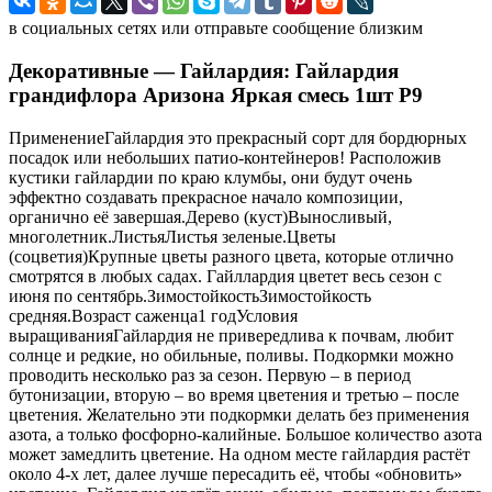
в социальных сетях или отправьте сообщение близким
Декоративные — Гайлардия: Гайлардия
грандифлора Аризона Яркая смесь 1шт Р9
ПрименениеГайлардия это прекрасный сорт для бордюрных
посадок или небольших патио-контейнеров! Расположив
кустики гайлардии по краю клумбы, они будут очень
эффектно создавать прекрасное начало композиции,
органично её завершая.Дерево (куст)Выносливый,
многолетник.ЛистьяЛистья зеленые.Цветы
(соцветия)Крупные цветы разного цвета, которые отлично
смотрятся в любых садах. Гайллардия цветет весь сезон с
июня по сентябрь.ЗимостойкостьЗимостойкость
средняя.Возраст саженца1 годУсловия
выращиванияГайлардия не привередлива к почвам, любит
солнце и редкие, но обильные, поливы. Подкормки можно
проводить несколько раз за сезон. Первую – в период
бутонизации, вторую – во время цветения и третью – после
цветения. Желательно эти подкормки делать без применения
азота, а только фосфорно-калийные. Большое количество азота
может замедлить цветение. На одном месте гайлардия растёт
около 4-х лет, далее лучше пересадить её, чтобы «обновить»