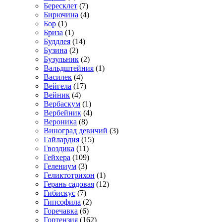
Бересклет
(7)
Бирючина
(4)
Бор
(1)
Бриза
(1)
Буддлея
(14)
Бузина
(2)
Бузульник
(2)
Вальдштейния
(1)
Василек
(4)
Вейгела
(17)
Вейник
(4)
Вербаскум
(1)
Вербейник
(4)
Вероника
(8)
Виноград девичий
(3)
Гайлардия
(15)
Гвоздика
(11)
Гейхера
(109)
Гелениум
(3)
Геликтотрихон
(1)
Герань садовая
(12)
Гибискус
(7)
Гипсофила
(2)
Горечавка
(6)
Гортензия
(162)