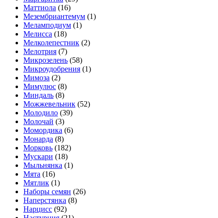
Маттиола
(16)
Мезембриантемум
(1)
Меламподиум
(1)
Мелисса
(18)
Мелколепестник
(2)
Мелотрия
(7)
Микрозелень
(58)
Микроудобрения
(1)
Мимоза
(2)
Мимулюс
(8)
Миндаль
(8)
Можжевельник
(52)
Молодило
(39)
Молочай
(3)
Момордика
(6)
Монарда
(8)
Морковь
(182)
Мускари
(18)
Мыльнянка
(1)
Мята
(16)
Мятлик
(1)
Наборы семян
(26)
Наперстянка
(8)
Нарцисс
(92)
Настурция
(21)