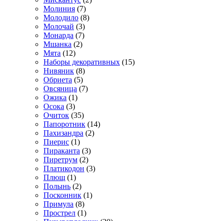
Молиния
(7)
Молодило
(8)
Молочай
(3)
Монарда
(7)
Мшанка
(2)
Мята
(12)
Наборы декоративных
(15)
Нивяник
(8)
Обриета
(5)
Овсяница
(7)
Ожика
(1)
Осока
(3)
Очиток
(35)
Папоротник
(14)
Пахизандра
(2)
Пиерис
(1)
Пираканта
(3)
Пиретрум
(2)
Платикодон
(3)
Плющ
(1)
Полынь
(2)
Посконник
(1)
Примула
(8)
Прострел
(1)