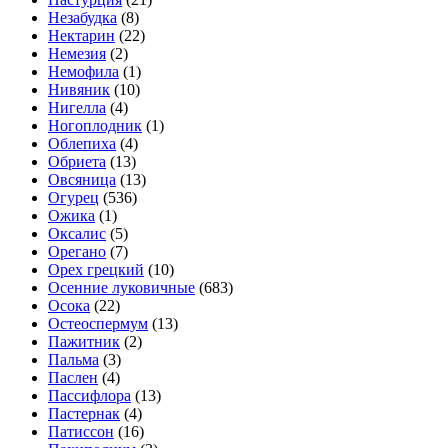
Незабудка
(8)
Нектарин
(22)
Немезия
(2)
Немофила
(1)
Нивяник
(10)
Нигелла
(4)
Ногоплодник
(1)
Облепиха
(4)
Обриета
(13)
Овсяница
(13)
Огурец
(536)
Ожика
(1)
Оксалис
(5)
Орегано
(7)
Орех грецкий
(10)
Осенние луковичные
(683)
Осока
(22)
Остеоспермум
(13)
Пажитник
(2)
Пальма
(3)
Паслен
(4)
Пассифлора
(13)
Пастернак
(4)
Патиссон
(16)