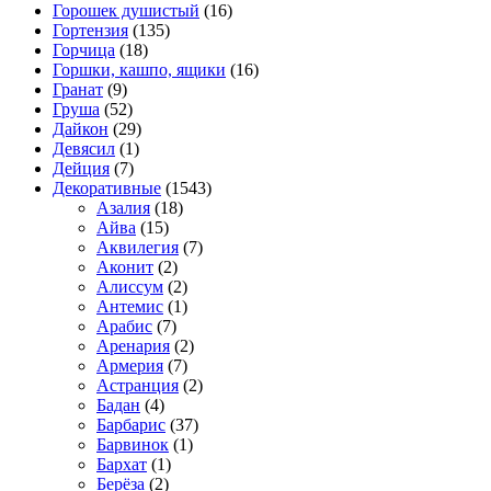
Горошек душистый
(16)
Гортензия
(135)
Горчица
(18)
Горшки, кашпо, ящики
(16)
Гранат
(9)
Груша
(52)
Дайкон
(29)
Девясил
(1)
Дейция
(7)
Декоративные
(1543)
Азалия
(18)
Айва
(15)
Аквилегия
(7)
Аконит
(2)
Алиссум
(2)
Антемис
(1)
Арабис
(7)
Аренария
(2)
Армерия
(7)
Астранция
(2)
Бадан
(4)
Барбарис
(37)
Барвинок
(1)
Бархат
(1)
Берёза
(2)