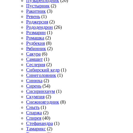
Пузыреплодник
(20)
Пустырник
(2)
Ракитник
(3)
Ревень
(1)
Роджерсия
(2)
Рододендрон
(26)
Розмарин
(1)
Ромашка
(2)
Рудбекия
(8)
Рябинник
(2)
Сакура
(6)
Самшит
(1)
Сеслерия
(2)
Сибирский кедр
(1)
Синеголовник
(1)
Синюха
(2)
Сирень
(54)
Сисиринхиум
(1)
Скумпия
(2)
Снежноягодник
(8)
Сныть
(1)
Спаржа
(2)
Спирея
(40)
Стефанандра
(1)
Тамарикс
(2)