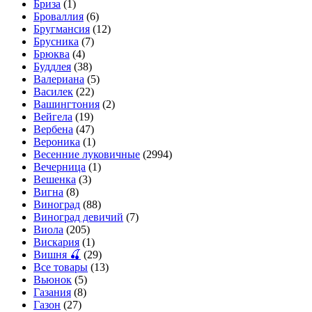
Бриза
(1)
Броваллия
(6)
Бругмансия
(12)
Брусника
(7)
Брюква
(4)
Буддлея
(38)
Валериана
(5)
Василек
(22)
Вашингтония
(2)
Вейгела
(19)
Вербена
(47)
Вероника
(1)
Весенние луковичные
(2994)
Вечерница
(1)
Вешенка
(3)
Вигна
(8)
Виноград
(88)
Виноград девичий
(7)
Виола
(205)
Вискария
(1)
Вишня 🍒
(29)
Все товары
(13)
Вьюнок
(5)
Газания
(8)
Газон
(27)