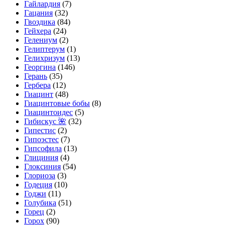
Гайлардия
(7)
Гацания
(32)
Гвоздика
(84)
Гейхера
(24)
Гелениум
(2)
Гелиптерум
(1)
Гелихризум
(13)
Георгина
(146)
Герань
(35)
Гербера
(12)
Гиацинт
(48)
Гиацинтовые бобы
(8)
Гиацинтоидес
(5)
Гибискус 🌺
(32)
Гипестис
(2)
Гипоэстес
(7)
Гипсофила
(13)
Глициния
(4)
Глоксиния
(54)
Глориоза
(3)
Годеция
(10)
Годжи
(11)
Голубика
(51)
Горец
(2)
Горох
(90)