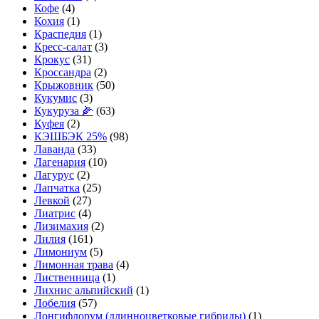
Кофе
(4)
Кохия
(1)
Краспедия
(1)
Кресс-салат
(3)
Крокус
(31)
Кроссандра
(2)
Крыжовник
(50)
Кукумис
(3)
Кукуруза 🌽
(63)
Куфея
(2)
КЭШБЭК 25%
(98)
Лаванда
(33)
Лагенария
(10)
Лагурус
(2)
Лапчатка
(25)
Левкой
(27)
Лиатрис
(4)
Лизимахия
(2)
Лилия
(161)
Лимониум
(5)
Лимонная трава
(4)
Лиственница
(1)
Лихнис альпийский
(1)
Лобелия
(57)
Лонгифлорум (длинноцветковые гибриды)
(1)