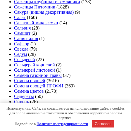
Саженцы клубники и земляники
(138)
Саженцы Питомник
(1828)
Сакура (вишня декоративная)
(9)
Салат
(160)
Салатный микс семян
(14)
Сальвия
(28)
Самшит
(2)
Санвиталия
(1)
Сафлор
(1)
Свекла
(79)
Седум
(28)
Сельдерей
(22)
Сельдерей корневой
(2)
Сельдерей листовой
(1)
Семена газонной травы
(37)
Семена овощей
(3616)
Семена овощей ПРОФИ
(369)
Семена цветов
(2178)
Сидераты
(50)
Сирень
(26)
Ситник
(2)
Используя наш Сайт, вы соглашаетесь на использование файлов cookies
Скабиоза
(11)
для сбора анонимной статистики и обеспечения корректной работы
Скорцонера
(1)
сервиса.
Скрытница
(1)
Подробнее в
Политике конфиденциальности
.
Согласен
Слива
(34)