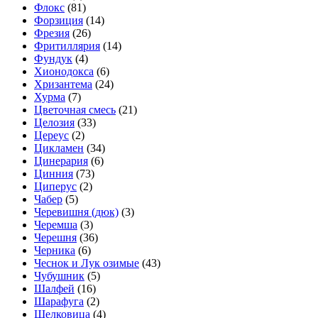
Флокс
(81)
Форзиция
(14)
Фрезия
(26)
Фритиллярия
(14)
Фундук
(4)
Хионодокса
(6)
Хризантема
(24)
Хурма
(7)
Цветочная смесь
(21)
Целозия
(33)
Цереус
(2)
Цикламен
(34)
Цинерария
(6)
Цинния
(73)
Циперус
(2)
Чабер
(5)
Черевишня (дюк)
(3)
Черемша
(3)
Черешня
(36)
Черника
(6)
Чеснок и Лук озимые
(43)
Чубушник
(5)
Шалфей
(16)
Шарафуга
(2)
Шелковица
(4)