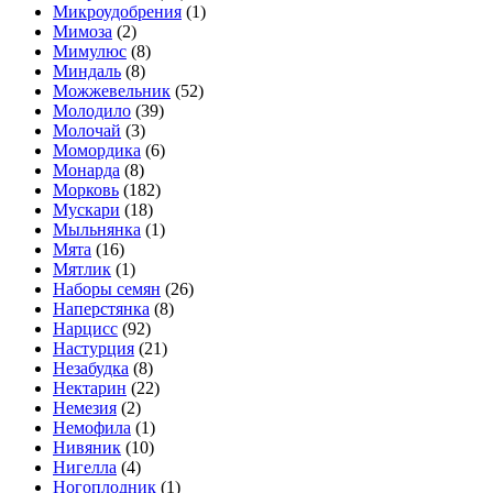
Микроудобрения
(1)
Мимоза
(2)
Мимулюс
(8)
Миндаль
(8)
Можжевельник
(52)
Молодило
(39)
Молочай
(3)
Момордика
(6)
Монарда
(8)
Морковь
(182)
Мускари
(18)
Мыльнянка
(1)
Мята
(16)
Мятлик
(1)
Наборы семян
(26)
Наперстянка
(8)
Нарцисс
(92)
Настурция
(21)
Незабудка
(8)
Нектарин
(22)
Немезия
(2)
Немофила
(1)
Нивяник
(10)
Нигелла
(4)
Ногоплодник
(1)