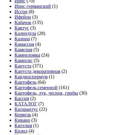
Ирис
(70)
Ирис германский
(1)
Иссоп
(8)
Ифейон
(3)
Кабачок
(135)
Кактус
(3)
Календула
(28)
Калина
(7)
Камассия
(4)
Камелия
(5)
Камнеломка
(24)
Кампсис
(5)
Капуста
(371)
Капуста декоративная
(2)
Кардиоспермум
(1)
Картофель
(64)
Картофель семенной
(161)
Картофель, лук, чеснок, грибы
(30)
Кассия
(2)
КАТАЛОГ
(7)
Катарантус
(22)
Кервель
(4)
Кивано
(3)
Кигелия
(1)
Кизил
(4)