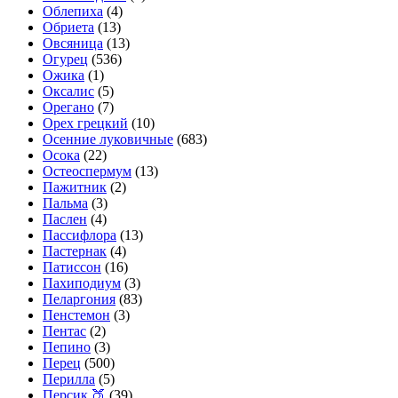
Облепиха
(4)
Обриета
(13)
Овсяница
(13)
Огурец
(536)
Ожика
(1)
Оксалис
(5)
Орегано
(7)
Орех грецкий
(10)
Осенние луковичные
(683)
Осока
(22)
Остеоспермум
(13)
Пажитник
(2)
Пальма
(3)
Паслен
(4)
Пассифлора
(13)
Пастернак
(4)
Патиссон
(16)
Пахиподиум
(3)
Пеларгония
(83)
Пенстемон
(3)
Пентас
(2)
Пепино
(3)
Перец
(500)
Перилла
(5)
Персик 🍑
(39)