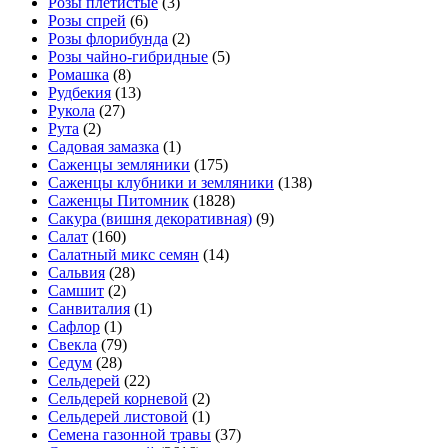
Розы плетистые
(3)
Розы спрей
(6)
Розы флорибунда
(2)
Розы чайно-гибридные
(5)
Ромашка
(8)
Рудбекия
(13)
Рукола
(27)
Рута
(2)
Садовая замазка
(1)
Саженцы земляники
(175)
Саженцы клубники и земляники
(138)
Саженцы Питомник
(1828)
Сакура (вишня декоративная)
(9)
Салат
(160)
Салатный микс семян
(14)
Сальвия
(28)
Самшит
(2)
Санвиталия
(1)
Сафлор
(1)
Свекла
(79)
Седум
(28)
Сельдерей
(22)
Сельдерей корневой
(2)
Сельдерей листовой
(1)
Семена газонной травы
(37)