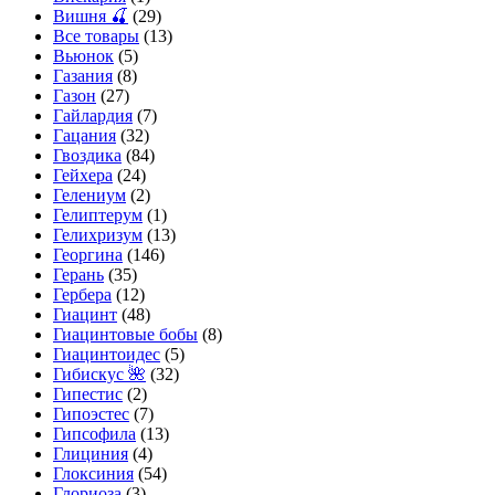
Вишня 🍒
(29)
Все товары
(13)
Вьюнок
(5)
Газания
(8)
Газон
(27)
Гайлардия
(7)
Гацания
(32)
Гвоздика
(84)
Гейхера
(24)
Гелениум
(2)
Гелиптерум
(1)
Гелихризум
(13)
Георгина
(146)
Герань
(35)
Гербера
(12)
Гиацинт
(48)
Гиацинтовые бобы
(8)
Гиацинтоидес
(5)
Гибискус 🌺
(32)
Гипестис
(2)
Гипоэстес
(7)
Гипсофила
(13)
Глициния
(4)
Глоксиния
(54)
Глориоза
(3)