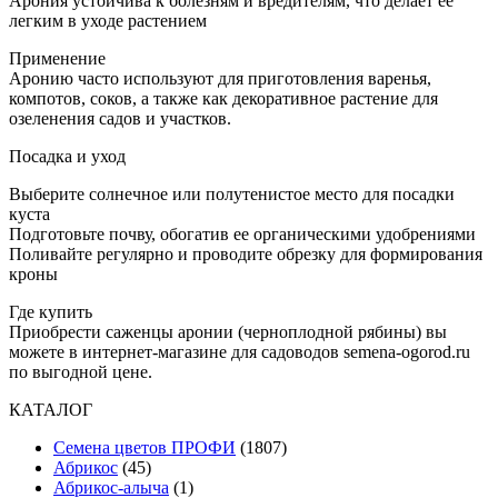
Арония устойчива к болезням и вредителям, что делает ее
легким в уходе растением
Применение
Аронию часто используют для приготовления варенья,
компотов, соков, а также как декоративное растение для
озеленения садов и участков.
Посадка и уход
Выберите солнечное или полутенистое место для посадки
куста
Подготовьте почву, обогатив ее органическими удобрениями
Поливайте регулярно и проводите обрезку для формирования
кроны
Где купить
Приобрести саженцы аронии (черноплодной рябины) вы
можете в интернет-магазине для садоводов semena-ogorod.ru
по выгодной цене.
КАТАЛОГ
Cемена цветов ПРОФИ
(1807)
Абрикос
(45)
Абрикос-алыча
(1)