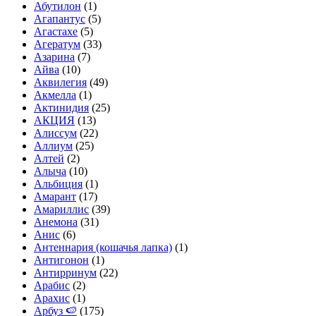
Абутилон
(1)
Агапантус
(5)
Агастахе
(5)
Агератум
(33)
Азарина
(7)
Айва
(10)
Аквилегия
(49)
Акмелла
(1)
Актинидия
(25)
АКЦИЯ
(13)
Алиссум
(22)
Аллиум
(25)
Алтей
(2)
Алыча
(10)
Альбиция
(1)
Амарант
(17)
Амариллис
(39)
Анемона
(31)
Анис
(6)
Антеннария (кошачья лапка)
(1)
Антигонон
(1)
Антирринум
(22)
Арабис
(2)
Арахис
(1)
Арбуз 🍉
(175)