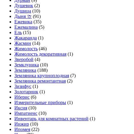
Дурман
(9)
Душевик
(2)
Душица
(10)
Дыня 🍈
(91)
Ежевика
(35)
Ежемалина
(5)
Ель
(15)
Жакаранда
(1)
Жасмин
(14)
Жимолость
(46)
Жимолость декоративная
(1)
Зверобой
(4)
Земклуника
(10)
Земляника
(188)
Земляника крупноплодная
(7)
Земляника ремонтантная
(2)
Зизифус
(1)
Золотарник
(1)
Иберис
(6)
Измерительные приборы
(1)
Иксия
(10)
Импатиенс
(10)
Инвентарь для комнатных растений
(1)
Инжир
(10)
Ипомея
(22)