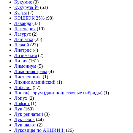
Кукумис
(3)
Кукуруза 🌽
(63)
Куфея
(2)
КЭШБЭК 25%
(98)
Лаванда
(33)
Лагенария
(10)
Лагурус
(2)
Лапчатка
(25)
Левкой
(27)
Лиатрис
(4)
Лизимахия
(2)
Лилия
(161)
Лимониум
(5)
Лимонная трава
(4)
Лиственница
(1)
Лихнис альпийский
(1)
Лобелия
(57)
Лонгифлорум (длинноцветковые гибриды)
(1)
Лопух
(2)
Лофант
(1)
Лук
(160)
Лук репчатый
(3)
Лук севок
(44)
Лук шалот
(2)
Луковицы по АКЦИИ!!!
(26)