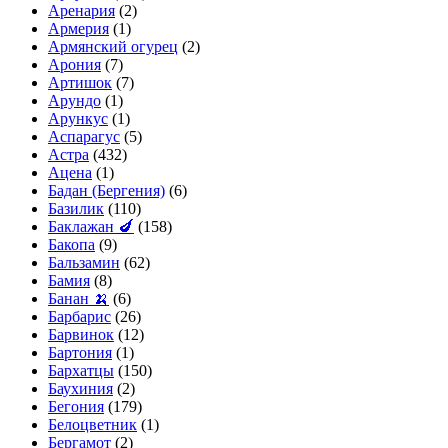
Аренария
(2)
Армерия
(1)
Армянский огурец
(2)
Арония
(7)
Артишок
(7)
Арундо
(1)
Арункус
(1)
Аспарагус
(5)
Астра
(432)
Ацена
(1)
Бадан (Бергения)
(6)
Базилик
(110)
Баклажан 🍆
(158)
Бакопа
(9)
Бальзамин
(62)
Бамия
(8)
Банан 🍌
(6)
Барбарис
(26)
Барвинок
(12)
Бартония
(1)
Бархатцы
(150)
Баухиния
(2)
Бегония
(179)
Белоцветник
(1)
Бергамот
(2)