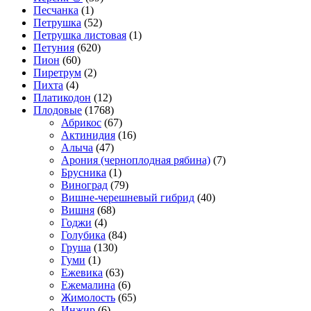
Песчанка
(1)
Петрушка
(52)
Петрушка листовая
(1)
Петуния
(620)
Пион
(60)
Пиретрум
(2)
Пихта
(4)
Платикодон
(12)
Плодовые
(1768)
Абрикос
(67)
Актинидия
(16)
Алыча
(47)
Арония (черноплодная рябина)
(7)
Брусника
(1)
Виноград
(79)
Вишне-черешневый гибрид
(40)
Вишня
(68)
Годжи
(4)
Голубика
(84)
Груша
(130)
Гуми
(1)
Ежевика
(63)
Ежемалина
(6)
Жимолость
(65)
Инжир
(6)