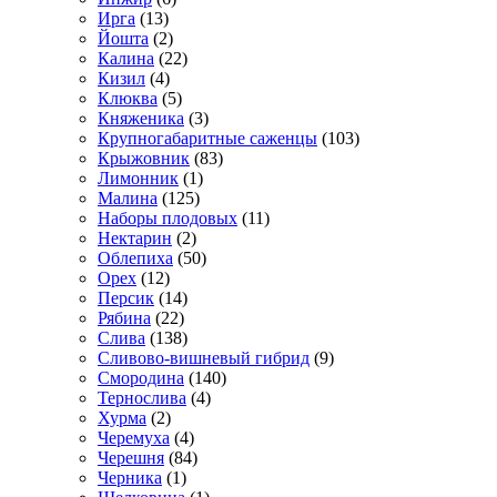
Ирга
(13)
Йошта
(2)
Калина
(22)
Кизил
(4)
Клюква
(5)
Княженика
(3)
Крупногабаритные саженцы
(103)
Крыжовник
(83)
Лимонник
(1)
Малина
(125)
Наборы плодовых
(11)
Нектарин
(2)
Облепиха
(50)
Орех
(12)
Персик
(14)
Рябина
(22)
Слива
(138)
Сливово-вишневый гибрид
(9)
Смородина
(140)
Тернослива
(4)
Хурма
(2)
Черемуха
(4)
Черешня
(84)
Черника
(1)