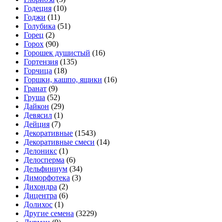
Годеция
(10)
Годжи
(11)
Голубика
(51)
Горец
(2)
Горох
(90)
Горошек душистый
(16)
Гортензия
(135)
Горчица
(18)
Горшки, кашпо, ящики
(16)
Гранат
(9)
Груша
(52)
Дайкон
(29)
Девясил
(1)
Дейция
(7)
Декоративные
(1543)
Декоративные смеси
(14)
Делоникс
(1)
Делосперма
(6)
Дельфиниум
(34)
Диморфотека
(3)
Дихондра
(2)
Дицентра
(6)
Долихос
(1)
Другие семена
(3229)