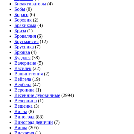
Биоактиваторы
(4)
Бобы
(8)
Бораго
(6)
Боровик
(2)
Брахикома
(4)
Бриза
(1)
Броваллия
(6)
Бругмансия
(12)
Брусника
(7)
Брюква
(4)
Буддлея
(38)
Валериана
(5)
Василек
(22)
Вашингтония
(2)
Вейгела
(19)
Вербена
(47)
Вероника
(1)
Весенние луковичные
(2994)
Вечерница
(1)
Вешенка
(3)
Вигна
(8)
Виноград
(88)
Виноград девичий
(7)
Виола
(205)
Вискария
(1)