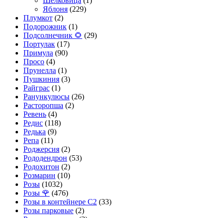
Шелковица
(1)
Яблоня
(229)
Плумкот
(2)
Подорожник
(1)
Подсолнечник 🌻
(29)
Портулак
(17)
Примула
(90)
Просо
(4)
Прунелла
(1)
Пушкиния
(3)
Райграс
(1)
Ранункулюсы
(26)
Расторопша
(2)
Ревень
(4)
Редис
(118)
Редька
(9)
Репа
(11)
Роджерсия
(2)
Рододендрон
(53)
Родохитон
(2)
Розмарин
(10)
Розы
(1032)
Розы 🌹
(476)
Розы в контейнере С2
(33)
Розы парковые
(2)