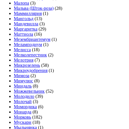
Малопа
(3)
Мальва (Шток-роза)
(28)
Маммиллярия
(1)
Мангольд
(13)
Мандевилла
(3)
Маргаритка
(29)
Маттиола
(16)
Мезембриантемум
(1)
Меламподиум
(1)
Мелисса
(18)
Мелколепестник
(2)
Мелотрия
(7)
Микрозелень
(58)
Микроудобрения
(1)
Мимоза
(2)
Мимулюс
(8)
Миндаль
(8)
Можжевельник
(52)
Молодило
(39)
Молочай
(3)
Момордика
(6)
Монарда
(8)
Морковь
(182)
Мускари
(18)
Мыльнянка
(1)