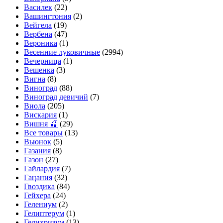
Василек
(22)
Вашингтония
(2)
Вейгела
(19)
Вербена
(47)
Вероника
(1)
Весенние луковичные
(2994)
Вечерница
(1)
Вешенка
(3)
Вигна
(8)
Виноград
(88)
Виноград девичий
(7)
Виола
(205)
Вискария
(1)
Вишня 🍒
(29)
Все товары
(13)
Вьюнок
(5)
Газания
(8)
Газон
(27)
Гайлардия
(7)
Гацания
(32)
Гвоздика
(84)
Гейхера
(24)
Гелениум
(2)
Гелиптерум
(1)
Гелихризум
(13)