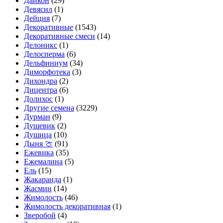
Дайкон
(29)
Девясил
(1)
Дейция
(7)
Декоративные
(1543)
Декоративные смеси
(14)
Делоникс
(1)
Делосперма
(6)
Дельфиниум
(34)
Диморфотека
(3)
Дихондра
(2)
Дицентра
(6)
Долихос
(1)
Другие семена
(3229)
Дурман
(9)
Душевик
(2)
Душица
(10)
Дыня 🍈
(91)
Ежевика
(35)
Ежемалина
(5)
Ель
(15)
Жакаранда
(1)
Жасмин
(14)
Жимолость
(46)
Жимолость декоративная
(1)
Зверобой
(4)