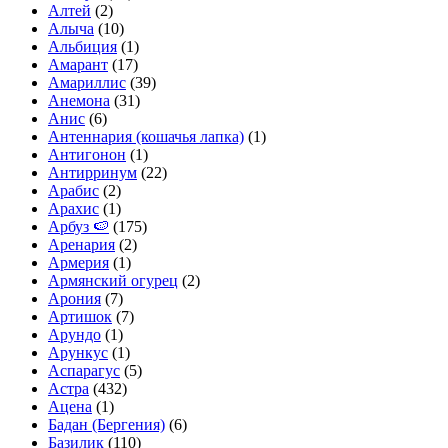
Алтей
(2)
Алыча
(10)
Альбиция
(1)
Амарант
(17)
Амариллис
(39)
Анемона
(31)
Анис
(6)
Антеннария (кошачья лапка)
(1)
Антигонон
(1)
Антирринум
(22)
Арабис
(2)
Арахис
(1)
Арбуз 🍉
(175)
Аренария
(2)
Армерия
(1)
Армянский огурец
(2)
Арония
(7)
Артишок
(7)
Арундо
(1)
Арункус
(1)
Аспарагус
(5)
Астра
(432)
Ацена
(1)
Бадан (Бергения)
(6)
Базилик
(110)