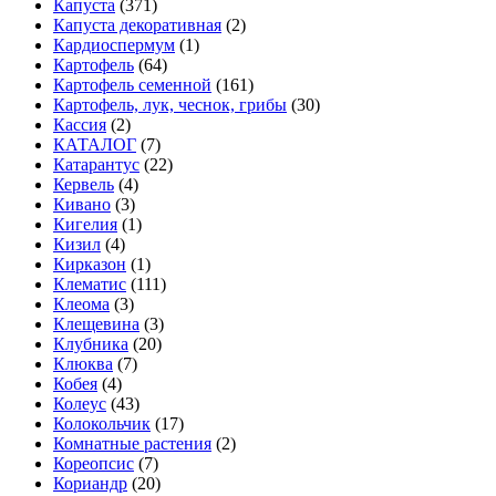
Капуста
(371)
Капуста декоративная
(2)
Кардиоспермум
(1)
Картофель
(64)
Картофель семенной
(161)
Картофель, лук, чеснок, грибы
(30)
Кассия
(2)
КАТАЛОГ
(7)
Катарантус
(22)
Кервель
(4)
Кивано
(3)
Кигелия
(1)
Кизил
(4)
Кирказон
(1)
Клематис
(111)
Клеома
(3)
Клещевина
(3)
Клубника
(20)
Клюква
(7)
Кобея
(4)
Колеус
(43)
Колокольчик
(17)
Комнатные растения
(2)
Кореопсис
(7)
Кориандр
(20)