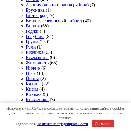
Арония (черноплодная рябина)
(7)
Брусника
(1)
Виноград
(79)
Вишне-черешневый гибрид
(40)
Вишня
(68)
Годжи
(4)
Голубика
(84)
Груша
(130)
Гуми
(1)
Ежевика
(63)
Ежемалина
(6)
Жимолость
(65)
Инжир
(6)
Ирга
(13)
Йошта
(2)
Калина
(22)
Кизил
(4)
Клюква
(5)
Княженика
(3)
Крупногабаритные саженцы
(103)
Используя наш Сайт, вы соглашаетесь на использование файлов cookies
Крыжовник
(83)
для сбора анонимной статистики и обеспечения корректной работы
Лимонник
(1)
сервиса.
Малина
(125)
Подробнее в
Политике конфиденциальности
.
Согласен
Наборы плодовых
(11)