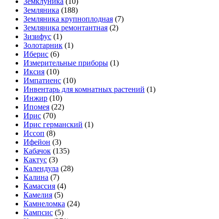
Земклуника
(10)
Земляника
(188)
Земляника крупноплодная
(7)
Земляника ремонтантная
(2)
Зизифус
(1)
Золотарник
(1)
Иберис
(6)
Измерительные приборы
(1)
Иксия
(10)
Импатиенс
(10)
Инвентарь для комнатных растений
(1)
Инжир
(10)
Ипомея
(22)
Ирис
(70)
Ирис германский
(1)
Иссоп
(8)
Ифейон
(3)
Кабачок
(135)
Кактус
(3)
Календула
(28)
Калина
(7)
Камассия
(4)
Камелия
(5)
Камнеломка
(24)
Кампсис
(5)