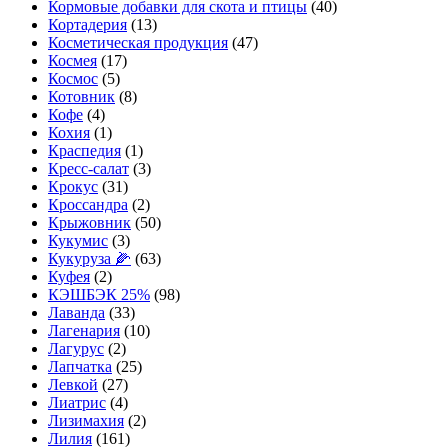
Кормовые добавки для скота и птицы
(40)
Кортадерия
(13)
Косметическая продукция
(47)
Космея
(17)
Космос
(5)
Котовник
(8)
Кофе
(4)
Кохия
(1)
Краспедия
(1)
Кресс-салат
(3)
Крокус
(31)
Кроссандра
(2)
Крыжовник
(50)
Кукумис
(3)
Кукуруза 🌽
(63)
Куфея
(2)
КЭШБЭК 25%
(98)
Лаванда
(33)
Лагенария
(10)
Лагурус
(2)
Лапчатка
(25)
Левкой
(27)
Лиатрис
(4)
Лизимахия
(2)
Лилия
(161)