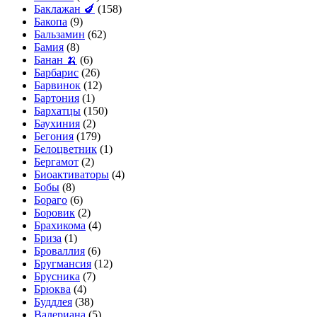
Баклажан 🍆
(158)
Бакопа
(9)
Бальзамин
(62)
Бамия
(8)
Банан 🍌
(6)
Барбарис
(26)
Барвинок
(12)
Бартония
(1)
Бархатцы
(150)
Баухиния
(2)
Бегония
(179)
Белоцветник
(1)
Бергамот
(2)
Биоактиваторы
(4)
Бобы
(8)
Бораго
(6)
Боровик
(2)
Брахикома
(4)
Бриза
(1)
Броваллия
(6)
Бругмансия
(12)
Брусника
(7)
Брюква
(4)
Буддлея
(38)
Валериана
(5)