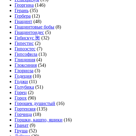
Георгина
(146)
Герань
(35)
Гербера
(12)
Гиацинт
(48)
Гиацинтовые бобы
(8)
Гиацинтоидес
(5)
Гибискус 🌺
(32)
Гипестис
(2)
Гипоэстес
(7)
Гипсофила
(13)
Глициния
(4)
Глоксиния
(54)
Глориоза
(3)
Годеция
(10)
Годжи
(11)
Голубика
(51)
Горец
(2)
Горох
(90)
Горошек душистый
(16)
Гортензия
(135)
Горчица
(18)
Горшки, кашпо, ящики
(16)
Гранат
(9)
Груша
(52)