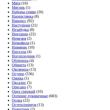
Мята
(16)
Мятлик
(1)
Наборы семян
(26)
Наперстянка
(8)
Нарцисс
(92)
Настурция
(21)
Незабудка
(8)
Нектарин
(22)
Немезия
(2)
Немофила
(1)
Нивяник
(10)
Нигелла
(4)
Ногоплодник
(1)
Облепиха
(4)
Обриета
(13)
Овсяница
(13)
Огурец
(536)
Ожика
(1)
Оксалис
(5)
Орегано
(7)
Орех грецкий
(10)
Осенние луковичные
(683)
Осока
(22)
Остеоспермум
(13)
Пажитник
(2)