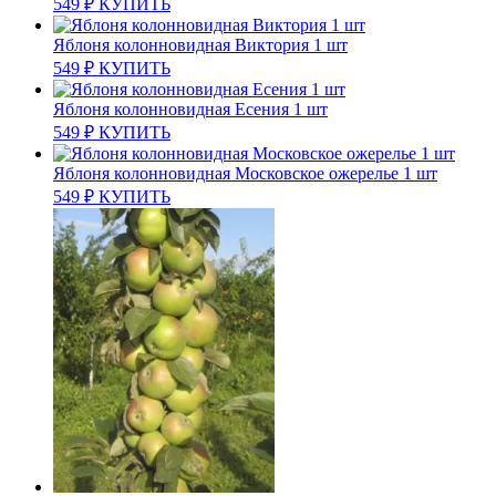
549
₽
КУПИТЬ
Яблоня колонновидная Виктория 1 шт
549
₽
КУПИТЬ
Яблоня колонновидная Есения 1 шт
549
₽
КУПИТЬ
Яблоня колонновидная Московское ожерелье 1 шт
549
₽
КУПИТЬ