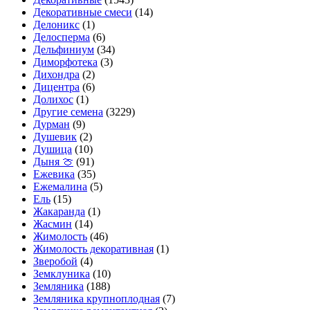
Декоративные смеси
(14)
Делоникс
(1)
Делосперма
(6)
Дельфиниум
(34)
Диморфотека
(3)
Дихондра
(2)
Дицентра
(6)
Долихос
(1)
Другие семена
(3229)
Дурман
(9)
Душевик
(2)
Душица
(10)
Дыня 🍈
(91)
Ежевика
(35)
Ежемалина
(5)
Ель
(15)
Жакаранда
(1)
Жасмин
(14)
Жимолость
(46)
Жимолость декоративная
(1)
Зверобой
(4)
Земклуника
(10)
Земляника
(188)
Земляника крупноплодная
(7)