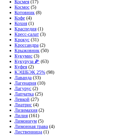
Космея
(17)
Космос
(5)
Котовник
(8)
Кофе
(4)
Кохия
(1)
Краспедия
(1)
Кресс-салат
(3)
Крокус
(31)
Кроссандра
(2)
Крыжовник
(50)
Кукумис
(3)
Кукуруза 🌽
(63)
Куфея
(2)
КЭШБЭК 25%
(98)
Лаванда
(33)
Лагенария
(10)
Лагурус
(2)
Лапчатка
(25)
Левкой
(27)
Лиатрис
(4)
Лизимахия
(2)
Лилия
(161)
Лимониум
(5)
Лимонная трава
(4)
Лиственница
(1)