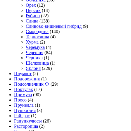
Орех
(12)
Персик
(14)
Рябина
(22)
Слива
(138)
Сливово-вишневый гибрид
(9)
Смородина
(140)
Тернослива
(4)
Хурма
(2)
Черемуха
(4)
Черешня
(84)
Черника
(1)
Шелковица
(1)
Яблоня
(229)
Плумкот
(2)
Подорожник
(1)
Подсолнечник 🌻
(29)
Портулак
(17)
Примула
(90)
Просо
(4)
Прунелла
(1)
Пушкиния
(3)
Райграс
(1)
Ранункулюсы
(26)
Расторопша
(2)