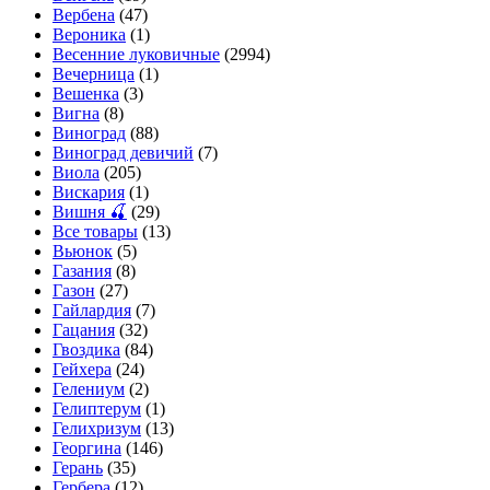
Вербена
(47)
Вероника
(1)
Весенние луковичные
(2994)
Вечерница
(1)
Вешенка
(3)
Вигна
(8)
Виноград
(88)
Виноград девичий
(7)
Виола
(205)
Вискария
(1)
Вишня 🍒
(29)
Все товары
(13)
Вьюнок
(5)
Газания
(8)
Газон
(27)
Гайлардия
(7)
Гацания
(32)
Гвоздика
(84)
Гейхера
(24)
Гелениум
(2)
Гелиптерум
(1)
Гелихризум
(13)
Георгина
(146)
Герань
(35)
Гербера
(12)