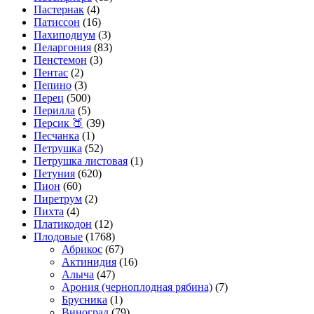
Пастернак
(4)
Патиссон
(16)
Пахиподиум
(3)
Пеларгония
(83)
Пенстемон
(3)
Пентас
(2)
Пепино
(3)
Перец
(500)
Перилла
(5)
Персик 🍑
(39)
Песчанка
(1)
Петрушка
(52)
Петрушка листовая
(1)
Петуния
(620)
Пион
(60)
Пиретрум
(2)
Пихта
(4)
Платикодон
(12)
Плодовые
(1768)
Абрикос
(67)
Актинидия
(16)
Алыча
(47)
Арония (черноплодная рябина)
(7)
Брусника
(1)
Виноград
(79)