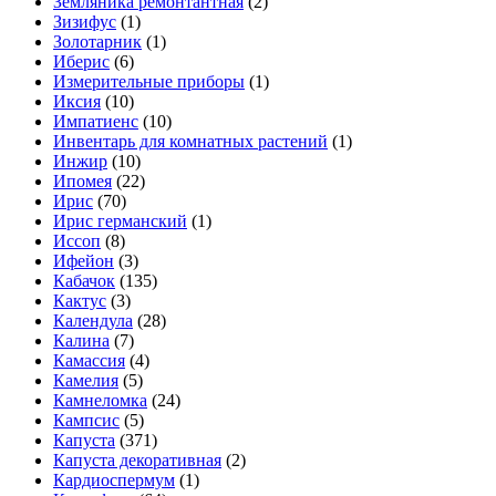
Земляника ремонтантная
(2)
Зизифус
(1)
Золотарник
(1)
Иберис
(6)
Измерительные приборы
(1)
Иксия
(10)
Импатиенс
(10)
Инвентарь для комнатных растений
(1)
Инжир
(10)
Ипомея
(22)
Ирис
(70)
Ирис германский
(1)
Иссоп
(8)
Ифейон
(3)
Кабачок
(135)
Кактус
(3)
Календула
(28)
Калина
(7)
Камассия
(4)
Камелия
(5)
Камнеломка
(24)
Кампсис
(5)
Капуста
(371)
Капуста декоративная
(2)
Кардиоспермум
(1)