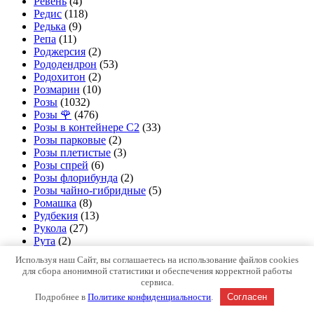
Ревень
(4)
Редис
(118)
Редька
(9)
Репа
(11)
Роджерсия
(2)
Рододендрон
(53)
Родохитон
(2)
Розмарин
(10)
Розы
(1032)
Розы 🌹
(476)
Розы в контейнере С2
(33)
Розы парковые
(2)
Розы плетистые
(3)
Розы спрей
(6)
Розы флорибунда
(2)
Розы чайно-гибридные
(5)
Ромашка
(8)
Рудбекия
(13)
Рукола
(27)
Рута
(2)
Садовая замазка
(1)
Используя наш Сайт, вы соглашаетесь на использование файлов cookies
Саженцы земляники
(175)
для сбора анонимной статистики и обеспечения корректной работы
Саженцы клубники и земляники
(138)
сервиса.
Саженцы Питомник
(1828)
Подробнее в
Политике конфиденциальности
.
Согласен
Сакура (вишня декоративная)
(9)