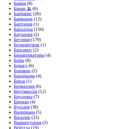
Бамия
(8)
Банан 🍌
(6)
Барбарис
(26)
Барвинок
(12)
Бартония
(1)
Бархатцы
(150)
Баухиния
(2)
Бегония
(179)
Белоцветник
(1)
Бергамот
(2)
Биоактиваторы
(4)
Бобы
(8)
Бораго
(6)
Боровик
(2)
Брахикома
(4)
Бриза
(1)
Броваллия
(6)
Бругмансия
(12)
Брусника
(7)
Брюква
(4)
Буддлея
(38)
Валериана
(5)
Василек
(22)
Вашингтония
(2)
Вейгела
(19)