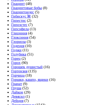
Гиацинт
(48)
Гиацинтовые бобы
(8)
Гиацинтоидес
(5)
Гибискус 🌺
(32)
Гипестис
(2)
Гипоэстес
(7)
Гипсофила
(13)
Глициния
(4)
Глоксиния
(54)
Глориоза
(3)
Годеция
(10)
Годжи
(11)
Голубика
(51)
Горец
(2)
Горох
(90)
Горошек душистый
(16)
Гортензия
(135)
Горчица
(18)
Горшки, кашпо, ящики
(16)
Гранат
(9)
Груша
(52)
Дайкон
(29)
Девясил
(1)
Дейция
(7)
Декоративные
(1543)