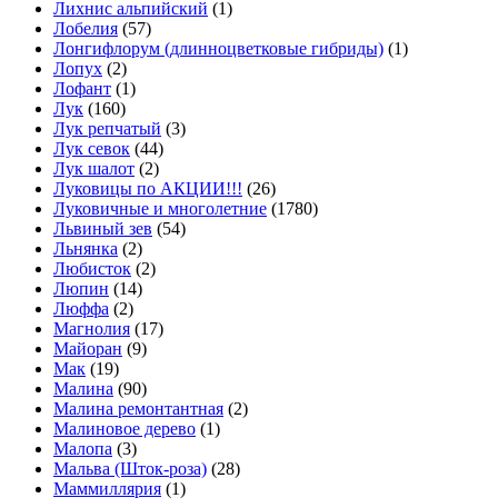
Лихнис альпийский
(1)
Лобелия
(57)
Лонгифлорум (длинноцветковые гибриды)
(1)
Лопух
(2)
Лофант
(1)
Лук
(160)
Лук репчатый
(3)
Лук севок
(44)
Лук шалот
(2)
Луковицы по АКЦИИ!!!
(26)
Луковичные и многолетние
(1780)
Львиный зев
(54)
Льнянка
(2)
Любисток
(2)
Люпин
(14)
Люффа
(2)
Магнолия
(17)
Майоран
(9)
Мак
(19)
Малина
(90)
Малина ремонтантная
(2)
Малиновое дерево
(1)
Малопа
(3)
Мальва (Шток-роза)
(28)
Маммиллярия
(1)