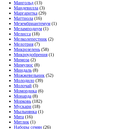
Мангольд
(13)
Мандевилла
(3)
Маргаритка
(29)
Маттиола
(16)
Мезембриантемум
(1)
Меламподиум
(1)
Мелисса
(18)
Мелколепестник
(2)
Мелотрия
(7)
Микрозелень
(58)
Микроудобрения
(1)
Мимоза
(2)
Мимулюс
(8)
Миндаль
(8)
Можжевельник
(52)
Молодило
(39)
Молочай
(3)
Момордика
(6)
Монарда
(8)
Морковь
(182)
Мускари
(18)
Мыльнянка
(1)
Мята
(16)
Мятлик
(1)
Наборы семян
(26)