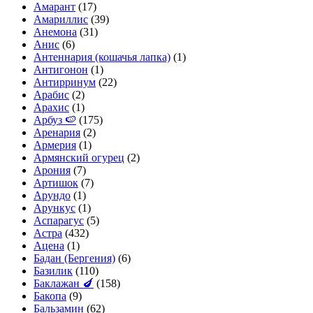
Амарант
(17)
Амариллис
(39)
Анемона
(31)
Анис
(6)
Антеннария (кошачья лапка)
(1)
Антигонон
(1)
Антирринум
(22)
Арабис
(2)
Арахис
(1)
Арбуз 🍉
(175)
Аренария
(2)
Армерия
(1)
Армянский огурец
(2)
Арония
(7)
Артишок
(7)
Арундо
(1)
Арункус
(1)
Аспарагус
(5)
Астра
(432)
Ацена
(1)
Бадан (Бергения)
(6)
Базилик
(110)
Баклажан 🍆
(158)
Бакопа
(9)
Бальзамин
(62)