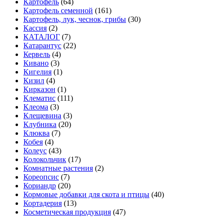
Картофель
(64)
Картофель семенной
(161)
Картофель, лук, чеснок, грибы
(30)
Кассия
(2)
КАТАЛОГ
(7)
Катарантус
(22)
Кервель
(4)
Кивано
(3)
Кигелия
(1)
Кизил
(4)
Кирказон
(1)
Клематис
(111)
Клеома
(3)
Клещевина
(3)
Клубника
(20)
Клюква
(7)
Кобея
(4)
Колеус
(43)
Колокольчик
(17)
Комнатные растения
(2)
Кореопсис
(7)
Кориандр
(20)
Кормовые добавки для скота и птицы
(40)
Кортадерия
(13)
Косметическая продукция
(47)