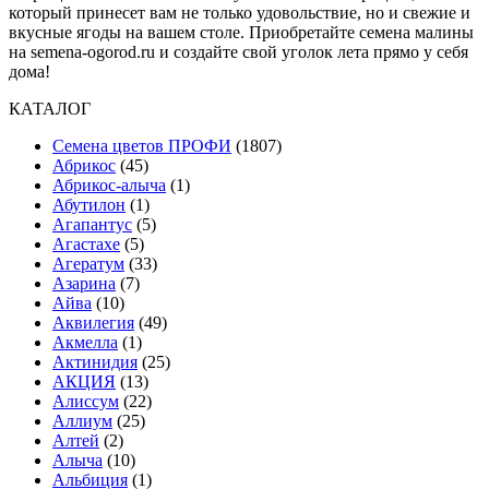
который принесет вам не только удовольствие, но и свежие и
вкусные ягоды на вашем столе. Приобретайте семена малины
на semena-ogorod.ru и создайте свой уголок лета прямо у себя
дома!
КАТАЛОГ
Cемена цветов ПРОФИ
(1807)
Абрикос
(45)
Абрикос-алыча
(1)
Абутилон
(1)
Агапантус
(5)
Агастахе
(5)
Агератум
(33)
Азарина
(7)
Айва
(10)
Аквилегия
(49)
Акмелла
(1)
Актинидия
(25)
АКЦИЯ
(13)
Алиссум
(22)
Аллиум
(25)
Алтей
(2)
Алыча
(10)
Альбиция
(1)