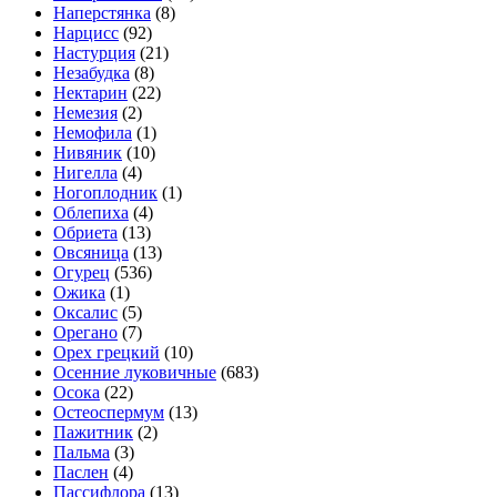
Наперстянка
(8)
Нарцисс
(92)
Настурция
(21)
Незабудка
(8)
Нектарин
(22)
Немезия
(2)
Немофила
(1)
Нивяник
(10)
Нигелла
(4)
Ногоплодник
(1)
Облепиха
(4)
Обриета
(13)
Овсяница
(13)
Огурец
(536)
Ожика
(1)
Оксалис
(5)
Орегано
(7)
Орех грецкий
(10)
Осенние луковичные
(683)
Осока
(22)
Остеоспермум
(13)
Пажитник
(2)
Пальма
(3)
Паслен
(4)
Пассифлора
(13)